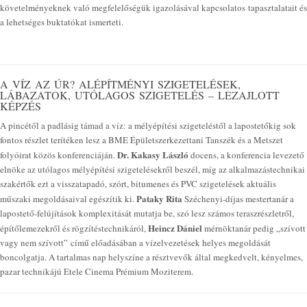
követelményeknek való megfelelőségük igazolásával kapcsolatos tapasztalatait és
a lehetséges buktatókat ismerteti.
A VÍZ AZ ÚR? ALÉPÍTMÉNYI SZIGETELÉSEK,
LÁBAZATOK, UTÓLAGOS SZIGETELÉS – LEZAJLOTT
KÉPZÉS
A pincétől a padlásig támad a víz: a mélyépítési szigeteléstől a lapostetőkig sok
fontos részlet terítéken lesz a BME Épületszerkezettani Tanszék és a Metszet
Dr. Kakasy László
folyóirat közös konferenciáján.
docens, a konferencia levezető
elnöke az utólagos mélyépítési szigetelésekről beszél, míg az alkalmazástechnikai
szakértők ezt a visszatapadó, szórt, bitumenes és PVC szigetelések aktuális
Pataky Rita
műszaki megoldásaival egészítik ki.
Széchenyi-díjas mestertanár a
lapostető-felújítások komplexitását mutatja be, szó lesz számos teraszrészletről,
Heincz Dániel
építőlemezekről és rögzítéstechnikáról,
mérnöktanár pedig „szívott
vagy nem szívott” című előadásában a vízelvezetések helyes megoldását
boncolgatja. A tartalmas nap helyszíne a résztvevők által megkedvelt, kényelmes,
pazar technikájú Etele Cinema Prémium Moziterem.