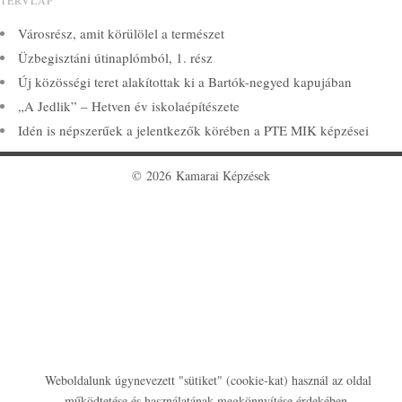
TERVLAP
Városrész, amit körülölel a természet
Üzbegisztáni útinaplómból, 1. rész
Új közösségi teret alakítottak ki a Bartók-negyed kapujában
„A Jedlik” – Hetven év iskolaépítészete
Idén is népszerűek a jelentkezők körében a PTE MIK képzései
© 2026 Kamarai Képzések
Weboldalunk úgynevezett "sütiket" (cookie-kat) használ az oldal
működtetése és használatának megkönnyítése érdekében.