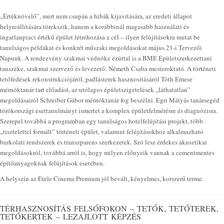
„Értéknövelő”, mert nem csupán a hibák kijavítására, az eredeti állapot
helyreállítására törekszik, hanem a korábbinál magasabb használati és
ingatlanpiaci értékű épület létrehozása a cél – ilyen felújításokra mutat be
tanulságos példákat és konkrét műszaki megoldásokat május 21-i Tervezői
Napunk. A rendezvény szakmai védnöke ezúttal is a BME Épületszerkezettani
tanszéke, szakmai szervező és levezető: Németh Csaba mesteroktató. A történeti
tetőfedések rekonstrukciójáról, padlásterek hasznosításáról Tóth Emese
mérnöktanár tart előadást, az utólagos épületszigetelések „láthatatlan”
megoldásairól Schreiber Gábor mérnöktanár fog beszélni. Egri Mátyás tanársegéd
törökországi esettanulmányt ismertet a komplex épületfelmérésre és diagnózisra.
Szerepel továbbá a programban egy tanulságos hotelfelújítási projekt, több
„tisztelettel formált” történeti épület, valamint felújításokhoz alkalmazható
burkolati rendszerek és transzparens szerkezetek. Szó lesz érdekes akusztikai
megoldásokról, továbbá arról is, hogy milyen előnyeik vannak a cementmentes
építőanyagoknak felújítások esetében.
A helyszín az Etele Cinema Premium jól bevált, kényelmes, korszerű terme.
TÉRHASZNOSÍTÁS FELSŐFOKON – TETŐK, TETŐTEREK,
TETŐKERTEK – LEZAJLOTT KÉPZÉS