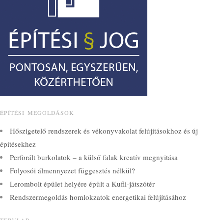
ÉPÍTÉSI MEGOLDÁSOK
Hőszigetelő rendszerek és vékonyvakolat felújításokhoz és új
építésekhez
Perforált burkolatok – a külső falak kreatív megnyitása
Folyosói álmennyezet függesztés nélkül?
Lerombolt épület helyére épült a Kufli-játszótér
Rendszermegoldás homlokzatok energetikai felújításához