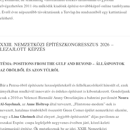
elvégezhetően 2011 óta működik kiadónk építész-továbbképző online tanfolyama
. Évről évre népszerűbb távoktatásunk a Tervlap.hu rendszeréből egy kattintással
elérhető.
XXIII. NEMZETKÖZI ÉPÍTÉSZKONGRESSZUS 2026 –
LEZAJLOTT KÉPZÉS
TÉMA: POSITIONS FROM THE GULF AND BEYOND – ÁLLÁSPONTOK
AZ ÖBÖLBŐL ÉS AZON TÚLRÓL
Bár a Perzsa-öböl építészete luxusépületekről és felhőkarcolókról híresült el, ezek
árnyékában rendkívül innovatív és érdekes építészet is kibontakozott. Gondoljunk
Noura
csak a 2010-es Velencei Biennálé Arany Oroszlánjára a bahreini pavilonért
Al-Sayehnak
Anne Holtrop
, az
által tervezett, „Flintstone-modern”-nek is
nevezett, hatalmas tömbökből összerótt Green Corner épület nemzetközi sikerére,
Lina Ghotmeh
vagy a
által elnyert „legjobb építészetért” díjas pavilonra az
oszakai Expón: csupa legfeljebb negyvenes éveiben járó, közel-keleti
(származású) építész. Ők mutatkoznak be az idei, XXIII. Nemzetközi