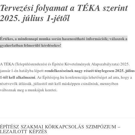
Tervezési folyamat a TÉKA szerint
2025. július 1-jétől
Értékes, a mindennapi munka során hasznosítható információk; válaszok a
gyakorlatban felmerülő kérdésekre!
A TÉKA (Településrendezési és Építési Követelmények Alapszabályzata) 2025.
rendelkezéseinek nagy részét ténylegesen 2025. július
január 1-én hatályba lépett
1-től kell alkalmazni
. Az Építésijog.hu konferenciája lehetőséget ad arra, hogy a
résztvevők átlássák, júliustól mit kell másképpen csinálniuk, mennyiben
változnak meg a munkájuk keretei.
ÉPÍTÉSZ SZAKMAI KÖRKAPCSOLÁS SZIMPÓZIUM –
LEZAJLOTT KÉPZÉS