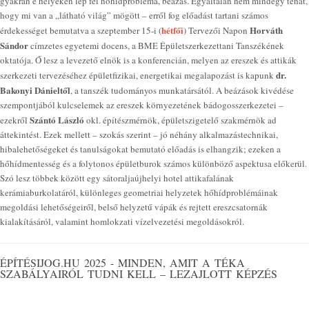
gyakran e helyeken lép fel hőhídprobléma, beázás. Egyáltalán nem mindegy tehát,
hogy mi van a „látható világ” mögött – erről fog előadást tartani számos
hétfői
Horváth
érdekességet bemutatva a szeptember 15-i (
) Tervezői Napon
Sándor
címzetes egyetemi docens, a BME Épületszerkezettani Tanszékének
oktatója. Ő lesz a levezető elnök is a konferencián, melyen az ereszek és attikák
dr.
szerkezeti tervezéséhez épületfizikai, energetikai megalapozást is kapunk
Bakonyi Dánieltől
, a tanszék tudományos munkatársától. A beázások kivédése
szempontjából kulcselemek az ereszek környezetének bádogosszerkezetei –
Szántó László
ezekről
okl. építészmérnök, épületszigetelő szakmérnök ad
áttekintést. Ezek mellett – szokás szerint – jó néhány alkalmazástechnikai,
hibalehetőségeket és tanulságokat bemutató előadás is elhangzik; ezeken a
hőhídmentesség és a folytonos épületburok számos különböző aspektusa előkerül.
Szó lesz többek között egy sátoraljaújhelyi hotel attikafalának
kerámiaburkolatáról, különleges geometriai helyzetek hőhídproblémáinak
megoldási lehetőségeiről, belső helyzetű vápák és rejtett ereszcsatornák
kialakításáról, valamint homlokzati vízelvezetési megoldásokról.
ÉPÍTÉSIJOG.HU 2025 - MINDEN, AMIT A TÉKA
SZABÁLYAIRÓL TUDNI KELL – LEZAJLOTT KÉPZÉS