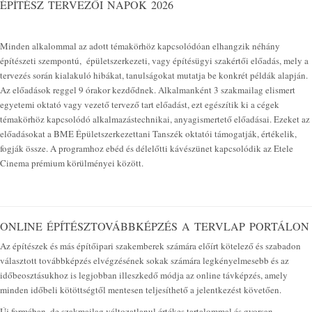
ÉPÍTÉSZ TERVEZŐI NAPOK 2026
Minden alkalommal az adott témakörhöz kapcsolódóan elhangzik néhány
építészeti szempontú, épületszerkezeti, vagy építésügyi szakértői előadás, mely a
tervezés során kialakuló hibákat, tanulságokat mutatja be konkrét példák alapján.
Az előadások reggel 9 órakor kezdődnek. Alkalmanként 3 szakmailag elismert
egyetemi oktató vagy vezető tervező tart előadást, ezt egészítik ki a cégek
témakörhöz kapcsolódó alkalmazástechnikai, anyagismertető előadásai. Ezeket az
előadásokat a BME Épületszerkezettani Tanszék oktatói támogatják, értékelik,
fogják össze. A programhoz ebéd és délelőtti kávészünet kapcsolódik az Etele
Cinema prémium körülményei között.
ONLINE ÉPÍTÉSZTOVÁBBKÉPZÉS A TERVLAP PORTÁLON
Az építészek és más építőipari szakemberek számára előírt kötelező és szabadon
választott továbbképzés elvégzésének sokak számára legkényelmesebb és az
időbeosztásukhoz is legjobban illeszkedő módja az online távképzés, amely
minden időbeli kötöttségtől mentesen teljesíthető a jelentkezést követően.
Új formában, de szakmailag változatlanul értékes tartalommal és gyorsan