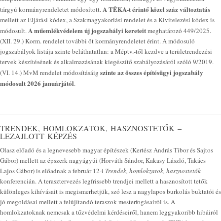
A TÉKA-t érintő közel száz változtatás
tárgyú kormányrendeletet módosított.
mellett az Eljárási kódex, a Szakmagyakorlási rendelet és a Kivitelezési kódex is
A műemlékvédelem új jogszabályi kereteit
módosult.
meghatározó 449/2025.
(XII. 29.) Korm. rendelet további öt kormányrendeletet érint. A módosuló
jogszabályok listája szinte beláthatatlan: a Méptv.-től kezdve a területrendezési
tervek készítésének és alkalmazásának kiegészítő szabályozásáról szóló 9/2019.
szinte az összes építésügyi jogszabály
(VI. 14.) MvM rendelet módosításáig
módosult 2026 januárjától
.
TRENDEK, HOMLOKZATOK, HASZNOSTETŐK –
LEZAJLOTT KÉPZÉS
Olasz előadó és a legnevesebb magyar építészek (Kertész András Tibor és Sajtos
Gábor) mellett az épszerk nagyágyúi (Horváth Sándor, Kakasy László, Takács
Lajos Gábor) is előadnak a február 12-i
Trendek, homlokzatok, hasznostetők
konferencián. A terasztervezés legfrissebb trendjei mellett a hasznosított tetők
különleges kihívásait is megismerhetjük, szó lesz a nagylapos burkolás buktatói és
jó megoldásai mellett a felújítandó teraszok mesterfogásairól is. A
homlokzatoknak nemcsak a tűzvédelmi kérdéseiről, hanem leggyakoribb hibáiról