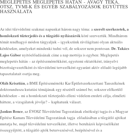
MEGLEPETÉS MEGLEPETÉS HÁTÁN - AVAGY TÉKA,
OTSZ, TVMI-K ÉS EGYÉB SZABÁLYOZÁSOK EGYÜTTES
HASZNÁLATA
szerelt szerkezetek, a
Az idei tűzvédelmi szakmai napunkat három nagy téma: a
homlokzati tűzterjedés és a tűzgátló nyílászárók
köré szerveztük. Mindhárom
témát rendhagyó módon tárgyaljuk – igyekszünk rávilágítani olyan aktuális
Dr. Takács
kérdésekre, amelyeket mindenki tudni vél, de sokszor nem pontosan.
Lajos Gábor
nyitóelőadásának címe a nap mottója is egyben: Meglepetés
meglepetés hátán – az építészmérnökként, egyetemi oktatóként, irányelvi
bizottságvezetőként és tűzvédelmi tervezőként egyaránt aktív előadó legújabb
tapasztalatait osztja meg.
Oláh Krisztián
, a BME Építészmérnöki Kar Épületszerkezettani Tanszékének
doktorandusza kutatási témájának egy részéről számol be; sokszor előkerülő
kérdésekre – mi a homlokzati tűzterjedés elleni védelem eredeti célja, elméleti
háttere, a vizsgálatok jövője? – kaphatunk választ.
Jankus Bence
, az ÉVOSZ Tűzvédelmi Tagozatának elnökségi tagja és a Magyar
Építész Kamara Tűzvédelmi Tagozatának tagja előadásában a tűzgátló ajtókat
mutatja be, majd tűzvédelmi tervezőként, illetve beruházói képviselőként
összegyűjtött, a tűzgátló ajtók betervezésével, beépítésével és a