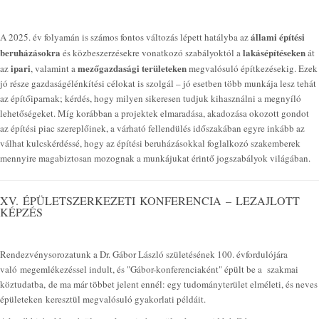
állami építési
A 2025. év folyamán is számos fontos változás lépett hatályba az
beruházásokra
lakásépítéseken
és közbeszerzésekre vonatkozó szabályoktól a
át
ipari
mezőgazdasági területeken
az
, valamint a
megvalósuló építkezésekig. Ezek
jó része gazdaságélénkítési célokat is szolgál – jó esetben több munkája lesz tehát
az építőiparnak; kérdés, hogy milyen sikeresen tudjuk kihasználni a megnyíló
lehetőségeket. Míg korábban a projektek elmaradása, akadozása okozott gondot
az építési piac szereplőinek, a várható fellendülés időszakában egyre inkább az
válhat kulcskérdéssé, hogy az építési beruházásokkal foglalkozó szakemberek
mennyire magabiztosan mozognak a munkájukat érintő jogszabályok világában.
XV. ÉPÜLETSZERKEZETI KONFERENCIA – LEZAJLOTT
KÉPZÉS
Rendezvénysorozatunk a Dr. Gábor László születésének 100. évfordulójára
való megemlékezéssel indult, és "Gábor-konferenciaként" épült be a szakmai
köztudatba, de ma már többet jelent ennél: egy tudományterület elméleti, és neves
épületeken keresztül megvalósuló gyakorlati példáit.