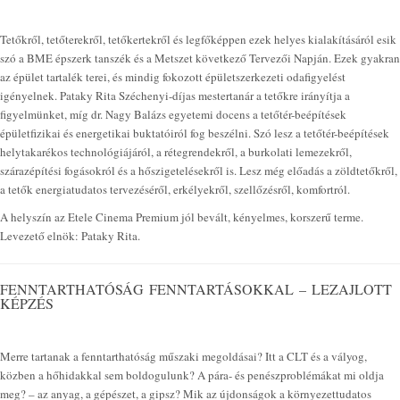
Tetőkről, tetőterekről, tetőkertekről és legfőképpen ezek helyes kialakításáról esik
szó a BME épszerk tanszék és a Metszet következő Tervezői Napján. Ezek gyakran
az épület tartalék terei, és mindig fokozott épületszerkezeti odafigyelést
igényelnek. Pataky Rita Széchenyi-díjas mestertanár a tetőkre irányítja a
figyelmünket, míg dr. Nagy Balázs egyetemi docens a tetőtér-beépítések
épületfizikai és energetikai buktatóiról fog beszélni. Szó lesz a tetőtér-beépítések
helytakarékos technológiájáról, a rétegrendekről, a burkolati lemezekről,
szárazépítési fogásokról és a hőszigetelésekről is. Lesz még előadás a zöldtetőkről,
a tetők energiatudatos tervezéséről, erkélyekről, szellőzésről, komfortról.
A helyszín az Etele Cinema Premium jól bevált, kényelmes, korszerű terme.
Levezető elnök: Pataky Rita.
FENNTARTHATÓSÁG FENNTARTÁSOKKAL – LEZAJLOTT
KÉPZÉS
Merre tartanak a fenntarthatóság műszaki megoldásai? Itt a CLT és a vályog,
közben a hőhidakkal sem boldogulunk? A pára- és penészproblémákat mi oldja
meg? – az anyag, a gépészet, a gipsz? Mik az újdonságok a környezettudatos