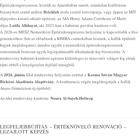
Építészkongresszuson, köztük az Amerikában tanult, számtalan kiállításon
Bricklab
bizonyított szaúd-arábiai
iroda vezető testvérpárja, vagy éppen az MIT
díjnyertes kutató-oktató építésze, az AIA Henry Adams Certificate of Merit
Latifa Alkhayat
díjas
, aki 2023-ban a bahreini pavilon kurátora volt.
A 2026-os MÉSZ Nemzetközi Építészkongresszus helyszíne is kapcsolódik a friss
generációhoz (bár az előadások a KIMBA csarnokában lesznek, a Jedlik épületét
fogjuk meglátogatni), mindez együtt a nemzetközi építészkongresszusok
sorozatának biztosan egyik legizgalmasabb alkalmának fog bizonyulni. A
rendezvény bahreini kurátora egészen különleges és innovatív világot fog elénk
tárni ebből a lenyűgözően fejlődő térségből.
2026. június 12-i
Kozma István Magyar
A
rendezvény helyszíne ezúttal a
Birkózó Akadémia Alapítvány
. A konferencia végén meglátogatjuk a Jedlik
Ányos Gimnázium új épületét.
Noura Al-Sayeh-Holtrop
Az idei rendezvény kurátora:
LEGFELJEBBÚJÍTÁS – ÉRTÉKNÖVELŐ RENOVÁCIÓ –
LEZAJLOTT KÉPZÉS