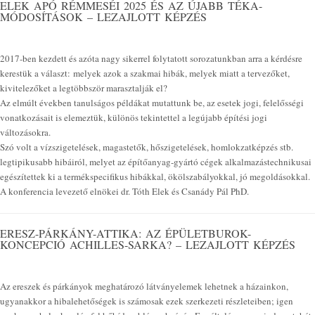
ELEK APÓ RÉMMESÉI 2025 ÉS AZ ÚJABB TÉKA-
MÓDOSÍTÁSOK – LEZAJLOTT KÉPZÉS
2017-ben kezdett és azóta nagy sikerrel folytatott sorozatunkban arra a kérdésre
kerestük a választ: melyek azok a szakmai hibák, melyek miatt a tervezőket,
kivitelezőket a legtöbbször marasztalják el?
Az elmúlt években tanulságos példákat mutattunk be, az esetek jogi, felelősségi
vonatkozásait is elemeztük, különös tekintettel a legújabb építési jogi
változásokra.
Szó volt a vízszigetelések, magastetők, hőszigetelések, homlokzatképzés stb.
legtipikusabb hibáiról, melyet az építőanyag-gyártó cégek alkalmazástechnikusai
egészítettek ki a termékspecifikus hibákkal, ökölszabályokkal, jó megoldásokkal.
A konferencia levezető elnökei dr. Tóth Elek és Csanády Pál PhD.
ERESZ-PÁRKÁNY-ATTIKA: AZ ÉPÜLETBUROK-
KONCEPCIÓ ACHILLES-SARKA? – LEZAJLOTT KÉPZÉS
Az ereszek és párkányok meghatározó látványelemek lehetnek a házainkon,
ugyanakkor a hibalehetőségek is számosak ezek szerkezeti részleteiben; igen