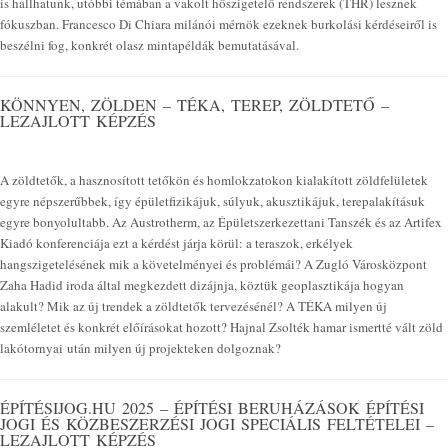
is hallhatunk, utóbbi témában a vakolt hőszigetelő rendszerek (THR) lesznek
fókuszban. Francesco Di Chiara milánói mérnök ezeknek burkolási kérdéseiről is
beszélni fog, konkrét olasz mintapéldák bemutatásával.
KÖNNYEN, ZÖLDEN – TÉKA, TEREP, ZÖLDTETŐ –
LEZAJLOTT KÉPZÉS
A zöldtetők, a hasznosított tetőkön és homlokzatokon kialakított zöldfelületek
egyre népszerűbbek, így épületfizikájuk, súlyuk, akusztikájuk, terepalakításuk
egyre bonyolultabb. Az Austrotherm, az Épületszerkezettani Tanszék és az Artifex
Kiadó konferenciája ezt a kérdést járja körül: a teraszok, erkélyek
hangszigetelésének mik a követelményei és problémái? A Zugló Városközpont
Zaha Hadid iroda által megkezdett dizájnja, köztük geoplasztikája hogyan
alakult? Mik az új trendek a zöldtetők tervezésénél? A TÉKA milyen új
szemléletet és konkrét előírásokat hozott? Hajnal Zsolték hamar ismertté vált zöld
lakótornyai után milyen új projekteken dolgoznak?
ÉPÍTÉSIJOG.HU 2025 – ÉPÍTÉSI BERUHÁZÁSOK ÉPÍTÉSI
JOGI ÉS KÖZBESZERZÉSI JOGI SPECIÁLIS FELTÉTELEI –
LEZAJLOTT KÉPZÉS