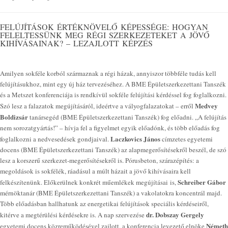
FELÚJÍTÁSOK ÉRTÉKNÖVELŐ KÉPESSÉGE: HOGYAN
FELELTESSÜNK MEG RÉGI SZERKEZETEKET A JÖVŐ
KIHÍVÁSAINAK? – LEZAJLOTT KÉPZÉS
Amilyen sokféle korból származnak a régi házak, annyiszor többféle tudás kell
felújításukhoz, mint egy új ház tervezéséhez. A BME Épületszerkezettani Tanszék
és a Metszet konferenciája is rendkívül sokféle felújítási kérdéssel fog foglalkozni.
Medvey
Szó lesz a falazatok megújításáról, ideértve a vályogfalazatokat – erről
Boldizsár
tanársegéd (BME Épületszerkezettani Tanszék) fog előadni. „A felújítás
nem sorozatgyártás!” – hívja fel a figyelmet egyik előadónk, és több előadás fog
Laczkovics János
foglalkozni a nedvesedések gondjaival.
címzetes egyetemi
docens (BME Épületszerkezettani Tanszék) az alapmegerősítésekről beszél, de szó
lesz a korszerű szerkezet-megerősítésekről is. Pórusbeton, szárazépítés: a
megoldások is sokfélék, ráadásul a múlt házait a jövő kihívásaira kell
Schreiber Gábor
felkészítenünk. Előkerülnek konkrét műemlékek megújításai is,
mérnöktanár (BME Épületszerkezettani Tanszék) a vakolatokra koncentrál majd.
Több előadásban hallhatunk az energetikai felújítások speciális kérdéseiről,
dr. Dobszay Gergely
kitérve a megtérülési kérdésekre is. A nap szervezése
Németh
egyetemi docens közreműködésével zajlott, a konferencia levezető elnöke