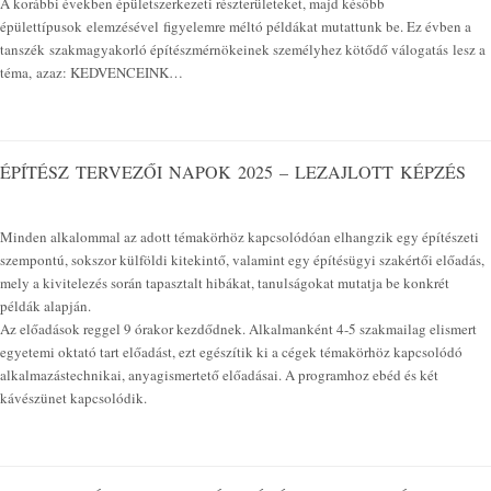
A korábbi években épületszerkezeti részterületeket, majd később
épülettípusok elemzésével figyelemre méltó példákat mutattunk be. Ez évben a
tanszék szakmagyakorló építészmérnökeinek személyhez kötődő válogatás lesz a
téma, azaz: KEDVENCEINK…
ÉPÍTÉSZ TERVEZŐI NAPOK 2025 – LEZAJLOTT KÉPZÉS
Minden alkalommal az adott témakörhöz kapcsolódóan elhangzik egy építészeti
szempontú, sokszor külföldi kitekintő, valamint egy építésügyi szakértői előadás,
mely a kivitelezés során tapasztalt hibákat, tanulságokat mutatja be konkrét
példák alapján.
Az előadások reggel 9 órakor kezdődnek. Alkalmanként 4-5 szakmailag elismert
egyetemi oktató tart előadást, ezt egészítik ki a cégek témakörhöz kapcsolódó
alkalmazástechnikai, anyagismertető előadásai. A programhoz ebéd és két
kávészünet kapcsolódik.