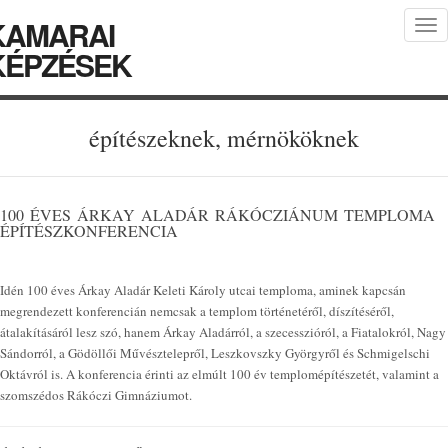
KAMARAI
Tog
nav
KÉPZÉSEK
építészeknek, mérnököknek
100 ÉVES ÁRKAY ALADÁR RÁKÓCZIÁNUM TEMPLOMA
ÉPÍTÉSZKONFERENCIA
Idén 100 éves Árkay Aladár Keleti Károly utcai temploma, aminek kapcsán
megrendezett konferencián nemcsak a templom történetéről, díszítéséről,
átalakításáról lesz szó, hanem Árkay Aladárról, a szecesszióról, a Fiatalokról, Nagy
Sándorról, a Gödöllői Művésztelepről, Leszkovszky Györgyről és Schmigelschi
Oktávról is. A konferencia érinti az elmúlt 100 év templomépítészetét, valamint a
szomszédos Rákóczi Gimnáziumot.