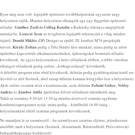
Ilyen még nem volt: legújabb építészeti továbbképzésünk egyszerre négy
helyszínen zajlik. Minden helyszínen elhangzik egy-egy független építészeti
Gunther Zsolt és Csillag Katalin
előadás:
a Radetzky-laktanya megújítását
Losoczi Áron
mutatja be,
az üvegbeton legújabb referenciáit a világ minden
Dombi Miklós
tájáról,
(DPi Design) az épülő, IX. kerületi M76 projektjük
Király Zoltán
terveit,
pedig a Tiba Stúdió friss munkáit, utána pedig az adott
épülethez kapcsolódó alkalmazástechnikai, újdonságokat bemutató előadás
következik. Az egyes helyszíneken a helyi előadások élőben, a többi városban
elhangzó előadások pedig online, „körkapcsolással” követhetők.
A délelőtti program után ebéd következik, délután pedig gyárlátogatásra kerül sor
(kivétel ez alól Szolnok, ahol aznap délután kamarai közgyűlés lesz a helyszínen).
Zoboki Gábor
Velősy
Akik online vesznek részt a konferencián, azok délután
,
András
Jámbor Attila
és
áprilisban felvett előadásait tekinthetik meg.
Tehát az esemény 8.30-tól 13.30-ig minden résztvevő számára egyforma
konferenciaprogramot nyújt, utána pedig – körülbelül 16.00 óráig –
helyszínenként eltérő szakmai programok következnek.
Ne maradjon le az eseményről – ha személyesen szeretne eljönni, jelentkezzen
mielőbb, mert a helyszínek (Szolnok, Alsónémedi, Balatonfűzfő, Pilisvörösvár)
befogadóképessége korlátozott!