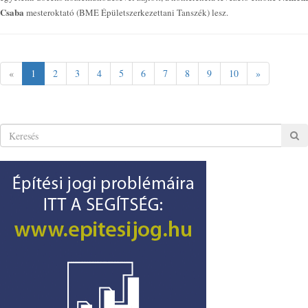
Csaba
mesteroktató (BME Épületszerkezettani Tanszék) lesz.
«
1
2
3
4
5
6
7
8
9
10
»