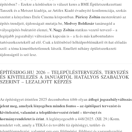
építésben? – Ezekre a kérdésekre is választ keres a BME Épületszerkezettani
Tanszék és a Metszet kiadója, az Artifex Kiadó évadnyitó konferenciája, szokás
Páricsy Zoltán
szerint a kényelmes Etele Cinema központban.
mesteroktató az
Medvey Boldizsár
építés trendjeit, újdonságait mutatja be,
tanársegéd a
V. Nagy Zoltán
vályogépítés buktatóit elemzi,
statikus vezető tervező – a
legújabb jogszabályi változások kapcsán is – a fa és más karbontudatos
tartószerkezetekről ad elő. Csak a különböző hőhídproblémákról öt-hat előadás
szól: a téma kimeríthetetlennek látszik. Emellett néhány épületszerkezeti
újdonságról is szó lesz.
ÉPÍTÉSIJOG.HU 2026 – TELEPÜLÉSTERVEZÉS, TERVEZÉS
ÉS KIVITELEZÉS A JANUÁRTÓL HATÁLYOS SZABÁLYOK
SZERINT – LEZALJOTT KÉPZÉS
átfogó jogszabályváltozás
Az építésügyet érintően 2025 decemberben több olyan
jelent meg, amelyek lényegében minden fontos – az építőipari tervezést és
kivitelezést, valamint a településtervezést érintő – törvényt és
kormányrendeletet is érint
. A leglényegesebb a 448/2025. (XII. 29.) Korm.
rendelet volt, amely a TÉKÁ-t és további tíz építésügyi, terület- és
településrendezési, valamint egy-egy földmérési, földügyi és vagyonkezelési