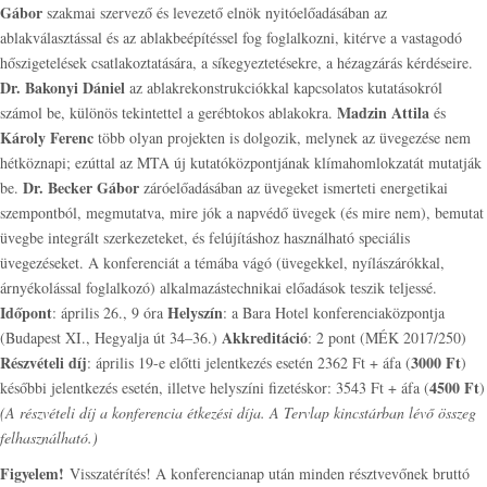
Gábor
szakmai szervező és levezető elnök nyitóelőadásában az
ablakválasztással és az ablakbeépítéssel fog foglalkozni, kitérve a vastagodó
hőszigetelések csatlakoztatására, a síkegyeztetésekre, a hézagzárás kérdéseire.
Dr. Bakonyi Dániel
az ablakrekonstrukciókkal kapcsolatos kutatásokról
Madzin Attila
számol be, különös tekintettel a gerébtokos ablakokra.
és
Károly Ferenc
több olyan projekten is dolgozik, melynek az üvegezése nem
hétköznapi; ezúttal az MTA új kutatóközpontjának klímahomlokzatát mutatják
Dr. Becker Gábor
be.
záróelőadásában az üvegeket ismerteti energetikai
szempontból, megmutatva, mire jók a napvédő üvegek (és mire nem), bemutat
üvegbe integrált szerkezeteket, és felújításhoz használható speciális
üvegezéseket. A konferenciát a témába vágó (üvegekkel, nyílászárókkal,
árnyékolással foglalkozó) alkalmazástechnikai előadások teszik teljessé.
Időpont
Helyszín
: április 26., 9 óra
: a Bara Hotel konferenciaközpontja
Akkreditáció
(Budapest XI., Hegyalja út 34–36.)
: 2 pont (MÉK 2017/250)
Részvételi díj
3000 Ft
: április 19-e előtti jelentkezés esetén 2362 Ft + áfa (
)
4500 Ft
későbbi jelentkezés esetén, illetve helyszíni fizetéskor: 3543 Ft + áfa (
)
(A részvételi díj a konferencia étkezési díja. A Tervlap kincstárban lévő összeg
felhasználható.)
Figyelem!
Visszatérítés! A konferencianap után minden résztvevőnek bruttó