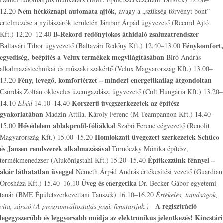
Nem hétköznapi automata ajtók,
12.20
avagy a „szükség törvényt bont”
értelmezése a nyílászárók területén
Jámbor Árpád ügyvezető (Record Ajtó
B-Rekord redőnytokos áthidaló zsaluzatrendszer
Kft.) 12.20–12.40
Fénykomfort,
Baltavári Tibor ügyvezető (Baltavári Redőny Kft.) 12.40–13.00
egyediség, beépítés a Velux termékek megvilágításában
Biró András
alkalmazástechnikai és műszaki szakértő (Velux Magyarország Kft.) 13.00–
Fény, levegő, komfortérzet – mindezt energetikailag átgondoltan
13.20
Csordás Zoltán okleveles üzemgazdász, ügyvezető (Colt Hungária Kft.) 13.20–
Korszerű üvegszerkezetek az építész
14.10
Ebéd
14.10–14.40
gyakorlatában
Madzin Attila, Károly Ferenc (M-Teampannon Kft.) 14.40–
Hővédelem ablakprofil-fóliákkal
15.00
Szabó Ferenc cégvezető (Renolit
Homlokzati üvegezett szerkezetek Schüco
Magyarország Kft.) 15.00–15.20
és Jansen rendszerek alkalmazásával
Tornóczky Mónika építész,
Építkezzünk fénnyel –
termékmenedzser (Alukönigstahl Kft.) 15.20–15.40
akár láthatatlan üveggel
Németh Árpád András értékesítési vezető (Guardian
Üveg és energetika
Orosháza Kft.) 15.40–16.10
Dr. Becker Gábor egyetemi
tanár (BME Épületszerkezettani Tanszék) 16.10–16.20
Értékelés, tanulságok,
A regisztráció
vita, zárszó
(A programváltoztatás jogát fenntartjuk.)
legegyszerűbb és leggyorsabb módja az elektronikus jelentkezés! Kincstári