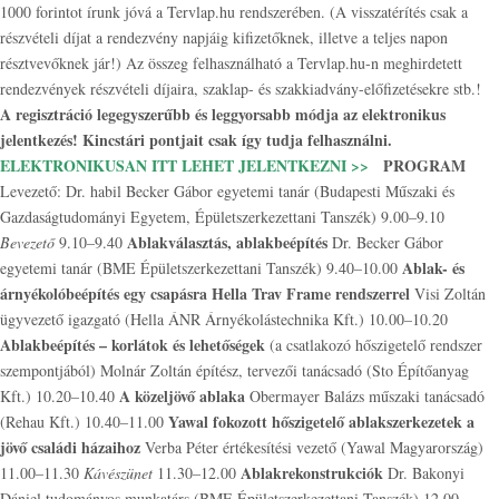
1000 forintot írunk jóvá a Tervlap.hu rendszerében. (A visszatérítés csak a
részvételi díjat a rendezvény napjáig kifizetőknek, illetve a teljes napon
résztvevőknek jár!) Az összeg felhasználható a Tervlap.hu-n meghirdetett
rendezvények részvételi díjaira, szaklap- és szakkiadvány-előfizetésekre stb.!
A regisztráció legegyszerűbb és leggyorsabb módja az elektronikus
jelentkezés! Kincstári pontjait csak így tudja felhasználni.
ELEKTRONIKUSAN ITT LEHET JELENTKEZNI >>
PROGRAM
Levezető: Dr. habil Becker Gábor egyetemi tanár (Budapesti Műszaki és
Gazdaságtudományi Egyetem, Épületszerkezettani Tanszék) 9.00–9.10
Ablakválasztás, ablakbeépítés
Bevezető
9.10–9.40
Dr. Becker Gábor
Ablak- és
egyetemi tanár (BME Épületszerkezettani Tanszék) 9.40–10.00
árnyékolóbeépítés egy csapásra Hella Trav Frame rendszerrel
Visi Zoltán
ügyvezető igazgató (Hella ÁNR Árnyékolástechnika Kft.) 10.00–10.20
Ablakbeépítés – korlátok és lehetőségek
(a csatlakozó hőszigetelő rendszer
szempontjából)
Molnár Zoltán építész, tervezői tanácsadó (Sto Építőanyag
A közeljövő ablaka
Kft.) 10.20–10.40
Obermayer Balázs műszaki tanácsadó
Yawal fokozott hőszigetelő ablakszerkezetek a
(Rehau Kft.) 10.40–11.00
jövő családi házaihoz
Verba Péter értékesítési vezető (Yawal Magyarország)
Ablakrekonstrukciók
11.00–11.30
Kávészünet
11.30–12.00
Dr. Bakonyi
Dániel tudományos munkatárs (BME Épületszerkezettani Tanszék) 12.00–