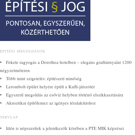
ÉPÍTÉSI MEGOLDÁSOK
Fekete ragyogás a Dorothea hotelben – elegáns grafitárnyalat 1200
négyzetméteren
Több mint szigetelés: építészeti minőség
Lerombolt épület helyére épült a Kufli-játszótér
Egyszerű megoldás az esővíz helyben történő elszikkasztására
Akusztikai építőlemez az igényes téralakításhoz
TERVLAP
Idén is népszerűek a jelentkezők körében a PTE MIK képzései