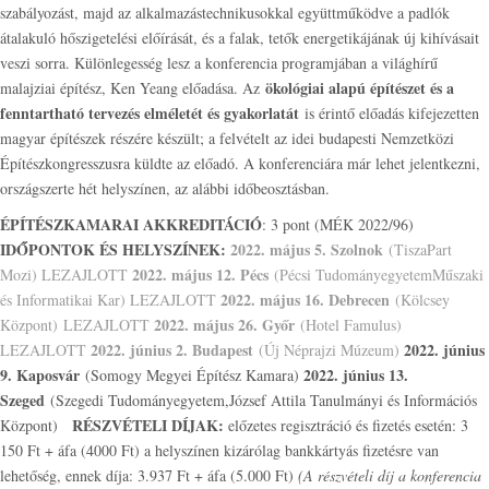
szabályozást, majd az alkalmazástechnikusokkal együttműködve a padlók
átalakuló hőszigetelési előírását, és a falak, tetők energetikájának új kihívásait
veszi sorra. Különlegesség lesz a konferencia programjában a világhírű
ökológiai alapú építészet és a
malajziai építész, Ken Yeang előadása. Az
fenntartható tervezés elméletét és gyakorlatát
is érintő előadás kifejezetten
magyar építészek részére készült; a felvételt az idei budapesti Nemzetközi
Építészkongresszusra küldte az előadó. A konferenciára már lehet jelentkezni,
országszerte hét helyszínen, az alábbi időbeosztásban.
ÉPÍTÉSZKAMARAI AKKREDITÁCIÓ
: 3 pont (MÉK 2022/96)
IDŐPONTOK ÉS HELYSZÍNEK:
2022. május 5. Szolnok
(TiszaPart
2022. május 12. Pécs
Mozi) LEZAJLOTT
(Pécsi TudományegyetemMűszaki
2022. május 16. Debrecen
és Informatikai Kar) LEZAJLOTT
(Kölcsey
2022. május 26. Győr
Központ) LEZAJLOTT
(Hotel Famulus)
2022. június 2. Budapest
2022. június
LEZAJLOTT
(Új Néprajzi Múzeum)
9. Kaposvár
2022. június 13.
(Somogy Megyei Építész Kamara)
Szeged
(Szegedi Tudományegyetem,József Attila Tanulmányi és Információs
RÉSZVÉTELI DÍJAK:
Központ)
előzetes regisztráció és fizetés esetén: 3
150 Ft + áfa (4000 Ft) a helyszínen kizárólag bankkártyás fizetésre van
lehetőség, ennek díja: 3.937 Ft + áfa (5.000 Ft)
(A részvételi díj a konferencia