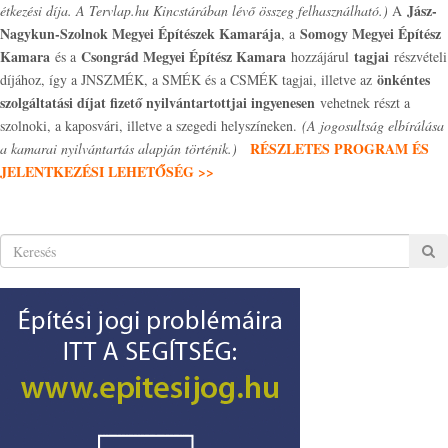
Jász-
étkezési díja. A Tervlap.hu Kincstárában lévő összeg felhasználható.)
A
Nagykun-Szolnok Megyei Építészek Kamarája
Somogy Megyei Építész
, a
Kamara
Csongrád Megyei Építész Kamara
tagjai
és a
hozzájárul
részvételi
önkéntes
díjához, így a JNSZMÉK, a SMÉK és a CSMÉK tagjai, illetve az
szolgáltatási díjat fizető nyilvántartottjai ingyenesen
vehetnek részt a
szolnoki, a kaposvári, illetve a szegedi helyszíneken.
(A jogosultság elbírálása
RÉSZLETES PROGRAM ÉS
a kamarai nyilvántartás alapján történik.)
JELENTKEZÉSI LEHETŐSÉG >>