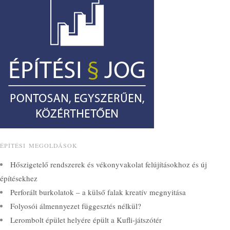
ÉPÍTÉSI MEGOLDÁSOK
Hőszigetelő rendszerek és vékonyvakolat felújításokhoz és új
építésekhez
Perforált burkolatok – a külső falak kreatív megnyitása
Folyosói álmennyezet függesztés nélkül?
Lerombolt épület helyére épült a Kufli-játszótér