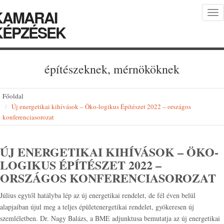
KAMARAI
Tog
nav
KÉPZÉSEK
építészeknek, mérnököknek
Főoldal
Új energetikai kihívások – Öko-logikus Építészet 2022 – országos
konferenciasorozat
ÚJ ENERGETIKAI KIHÍVÁSOK – ÖKO-
LOGIKUS ÉPÍTÉSZET 2022 –
ORSZÁGOS KONFERENCIASOROZAT
Július egytől hatályba lép az új energetikai rendelet, de fél éven belül
alapjaiban újul meg a teljes épületenergetikai rendelet, gyökeresen új
szemléletben. Dr. Nagy Balázs, a BME adjunktusa bemutatja az új energetikai