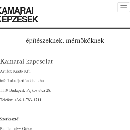
KAMARAI
Tog
nav
KÉPZÉSEK
építészeknek, mérnököknek
Kamarai kapcsolat
Artifex Kiadó Kft.
info[kukac]artifexkiado.hu
1119 Budapest, Pajkos utca 28.
Telefon: +36-1-783-1711
Szerkesztő:
Bethlenfalvy Gábor