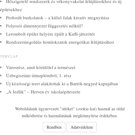
Hőszigetelő rendszerek és vékonyvakolat felújításokhoz és új
építésekhez
Perforált burkolatok – a külső falak kreatív megnyitása
Folyosói álmennyezet függesztés nélkül?
Lerombolt épület helyére épült a Kufli-játszótér
Rendszermegoldás homlokzatok energetikai felújításához
TERVLAP
Városrész, amit körülölel a természet
Üzbegisztáni útinaplómból, 1. rész
Új közösségi teret alakítottak ki a Bartók-negyed kapujában
„A Jedlik” – Hetven év iskolaépítészete
Idén is népszerűek a jelentkezők körében a PTE MIK képzései
Weboldalunk úgynevezett "sütiket" (cookie-kat) használ az oldal
© 2026 Kamarai Képzések
működtetése és használatának megkönnyítése érdekében.
Rendben
Adatvédelem