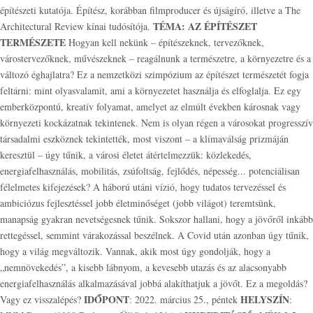
építészeti kutatója. Építész, korábban filmproducer és újságíró, illetve a The
TÉMA: AZ ÉPÍTÉSZET
Architectural Review kínai tudósítója.
TERMÉSZETE
Hogyan kell nekünk – építészeknek, tervezőknek,
várostervezőknek, művészeknek – reagálnunk a természetre, a környezetre és a
változó éghajlatra? Ez a nemzetközi szimpózium az építészet természetét fogja
feltárni: mint olyasvalamit, ami a környezetet használja és elfoglalja. Ez egy
emberközpontú, kreatív folyamat, amelyet az elmúlt években károsnak vagy
környezeti kockázatnak tekintenek. Nem is olyan régen a városokat progresszív
társadalmi eszköznek tekintették, most viszont – a klímaválság prizmáján
keresztül – úgy tűnik, a városi életet átértelmezzük: közlekedés,
energiafelhasználás, mobilitás, zsúfoltság, fejlődés, népesség... potenciálisan
félelmetes kifejezések? A háború utáni vízió, hogy tudatos tervezéssel és
ambiciózus fejlesztéssel jobb életminőséget (jobb világot) teremtsünk,
manapság gyakran nevetségesnek tűnik. Sokszor hallani, hogy a jövőről inkább
rettegéssel, semmint várakozással beszélnek. A Covid után azonban úgy tűnik,
hogy a világ megváltozik. Vannak, akik most úgy gondolják, hogy a
„nemnövekedés”, a kisebb lábnyom, a kevesebb utazás és az alacsonyabb
energiafelhasználás alkalmazásával jobbá alakíthatjuk a jövőt. Ez a megoldás?
IDŐPONT
HELYSZÍN
Vagy ez visszalépés?
: 2022. március 25., péntek
: