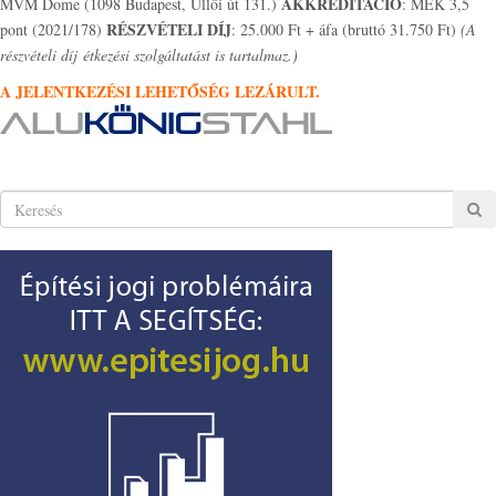
AKKREDITÁCIÓ
MVM Dome (1098 Budapest, Üllői út 131.)
: MÉK 3,5
RÉSZVÉTELI DÍJ
pont (2021/178)
: 25.000 Ft + áfa (bruttó 31.750 Ft)
(A
részvételi díj étkezési szolgáltatást is tartalmaz.)
A JELENTKEZÉSI LEHETŐSÉG LEZÁRULT.