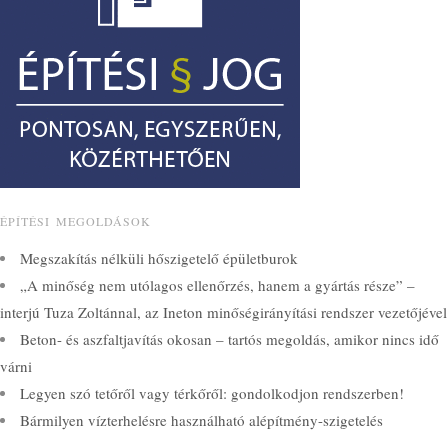
ÉPÍTÉSI MEGOLDÁSOK
Megszakítás nélküli hőszigetelő épületburok
„A minőség nem utólagos ellenőrzés, hanem a gyártás része” –
interjú Tuza Zoltánnal, az Ineton minőségirányítási rendszer vezetőjével
Beton- és aszfaltjavítás okosan – tartós megoldás, amikor nincs idő
várni
Legyen szó tetőről vagy térkőről: gondolkodjon rendszerben!
Bármilyen vízterhelésre használható alépítmény-szigetelés