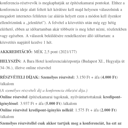
konferencia-résztvevők is megkaphatják az építészkamarai pontokat. Ehhez a
konferencia ideje alatt feltett két kérdésre kell majd helyesen válaszolniuk a
megadott internetes felületen (az aláírás helyett ezen a módon kell ilyenkor
ellenőriznünk a „jelenlétet”). A felvétel a közvetítés után még egy hétig
elérhető, ebben az időtartamban akár többször is meg lehet nézni, részletekben
vagy egészben. A válaszok beküldésére rendelkezésre álló időtartam: a
közvetítés napjától kezdve 1 hét.
AKKREDITÁCIÓ:
MÉK 2,5 pont (2021/177)
HELYSZÍN:
A Bara Hotel konferenciaközpontja (Budapest XI., Hegyalja út
34–36.), illetve online részvétel
RÉSZVÉTELI DÍJAK: Személyes részvétel:
4.000 Ft
3.150 Ft + áfa (
)
/alkalom
(
A személyes részvételi díj a konferencia étkezési díja.)
Online részvétel
kredipont-
építészkamarai tagoknak, nyilvántartottaknak
igényléssel
5.000 Ft
: 3.937 Ft + áfa (
) /alkalom
Online részvétel
kredipont-igénylés nélkül
2.000 Ft
: 1.575 Ft + áfa (
)
/alkalom
Személyes részvétellel csak akkor tartjuk meg a konferenciát, ha ezt az