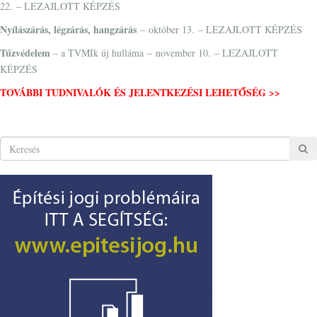
22. – LEZAJLOTT KÉPZÉS
Nyílászárás, légzárás, hangzárás
– október 13. – LEZAJLOTT KÉPZÉS
Tűzvédelem
– a TVMIk új hulláma – november 10. – LEZAJLOTT
KÉPZÉS
TOVÁBBI TUDNIVALÓK ÉS JELENTKEZÉSI LEHETŐSÉG >>