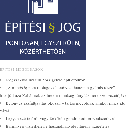
ÉPÍTÉSI MEGOLDÁSOK
Megszakítás nélküli hőszigetelő épületburok
„A minőség nem utólagos ellenőrzés, hanem a gyártás része” –
interjú Tuza Zoltánnal, az Ineton minőségirányítási rendszer vezetőjével
Beton- és aszfaltjavítás okosan – tartós megoldás, amikor nincs idő
várni
Legyen szó tetőről vagy térkőről: gondolkodjon rendszerben!
Bármilyen vízterhelésre használható alépítmény-szigetelés