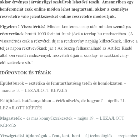
akkor érvényes járványügyi szabályok lehetővé teszik. Amennyiben egy
konferenciát csak online módon lehet megtartani, akkor a személyes
részvételre való jelentkezéseket online részvételre módosítjuk.
Figyelem ! Visszatérítés!
személyes
Minden konferencianap után minden
résztvevőnek
bruttó 1000 forintot írunk jóvá a tervlap.hu rendszerében. (A
visszatérítés csak a részvételi díjat a rendezvény napjáig kifizetőknek, illetve a
teljes napon résztvevőknek jár!) Az összeg felhasználható az Artifex Kiadó
által szervezett rendezvények részvételi díjaira, szaklap- és szakkiadvány-
előfizetésekre stb.!
IDŐPONTOK ÉS TÉMÁK
Épületburok – esztétika és fenntarthatóság tetőn és homlokzaton
–
március 3. – LEZAJLOTT KÉPZÉS
Felújítások hatékonyabban
– értéknövelés, de hogyan?
– április 21. –
LEZAJLOTT KÉPZÉS
Magastetők
– és más könnyűszerkezetek – május 19. – LEZAJLOTT
KÉPZÉS
Vízszigetelési újdonságok – fent, lent, bent
– új technológiák – szeptember