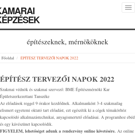
KAMARAI
Tog
nav
KÉPZÉSEK
építészeknek, mérnököknek
Főoldal
ÉPÍTÉSZ TERVEZŐI NAPOK 2022
ÉPÍTÉSZ TERVEZŐI NAPOK 2022
Szakmai védnök és szakmai szervező: BME Építészmérnöki Kar
Épületszerkezettani Tanszéke
Az előadások reggel 9 órakor kezdődnek. Alkalmanként 3-4 szakmailag
elismert egyetemi oktató tart előadást, ezt egészítik ki a cégek témakörhöz
kapcsolódó alkalmazástechnikai, anyagismertető előadásai. A programhoz ebéd
és egy kávészünet kapcsolódik.
FIGYELEM, lehetőséget adunk a rendezvény online követésére.
Az online