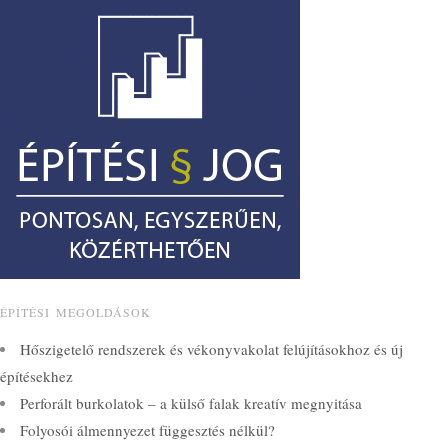
ÉPÍTÉSI MEGOLDÁSOK
Hőszigetelő rendszerek és vékonyvakolat felújításokhoz és új
építésekhez
Perforált burkolatok – a külső falak kreatív megnyitása
Folyosói álmennyezet függesztés nélkül?