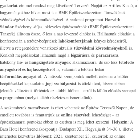
gyakorlat
címmel rendezi meg következő Tervezői Napját az Artifex Kiadó, a
hagyományokhoz híven most is a BME Épületszerkezettani Tanszékének
Horváth
védnökségével és közreműködésével. A szakmai programot
Sándor
Széchenyi-díjas, okleveles építészmérnök (BME Épületszerkezettani
Tanszék) állította össze, ő lesz a nap levezető elnöke is. Hallhatunk előadást a
lakókomfortjának
konferencián a tetőtér-beépítések
kényes kérdéseiről,
tűzvédelmi követelményekről
illetve a rétegrendekre vonatkozó aktuális
is.
légzárásra
párazárásra
Konkrét megoldásokat láthatunk majd a
és
,
hő- és hangszigetelő anyagok
tetőfedő
hatékony
alkalmazására, de szó lesz
anyagokról és hajlásszögekről
belső
is, valamint a tetőtéri
térformálás
anyagairól. A műszaki szempontok mellett érdemes a tetőtér-
jogi szabályozást
beépítésekkel kapcsolatos
is áttekinteni, hiszen ebben
jelentős változások történtek az utóbbi időben - erről is külön előadás szerepel
a programban (melyet alább részletesen ismertetünk).
személyesen
A szakemberek
is részt vehetnek az Építész Tervezői Napon, de
online részvétel
emellett továbbra is fenntartjuk az
i lehetőséget – az
Helyszín
építészkamarai pontokat ebben az esetben is meg lehet szerezni.
: A
Bara Hotel konferenciaközpontja (Budapest XI., Hegyalja út 34–36.), illetve
Időpont
internetes közvetítés
: 2021. szeptember 23. csütörtök az online