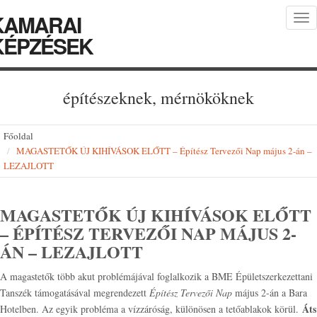
KAMARAI
Tog
nav
KÉPZÉSEK
építészeknek, mérnököknek
Főoldal
MAGASTETŐK ÚJ KIHÍVÁSOK ELŐTT – Építész Tervezői Nap május 2-án –
LEZAJLOTT
MAGASTETŐK ÚJ KIHÍVÁSOK ELŐTT
– ÉPÍTÉSZ TERVEZŐI NAP MÁJUS 2-
ÁN – LEZAJLOTT
A magastetők több akut problémájával foglalkozik a BME Épületszerkezettani
Tanszék támogatásával megrendezett
Építész Tervezői Nap
május 2-án a Bara
Áts
Hotelben. Az egyik probléma a vízzáróság, különösen a tetőablakok körül.