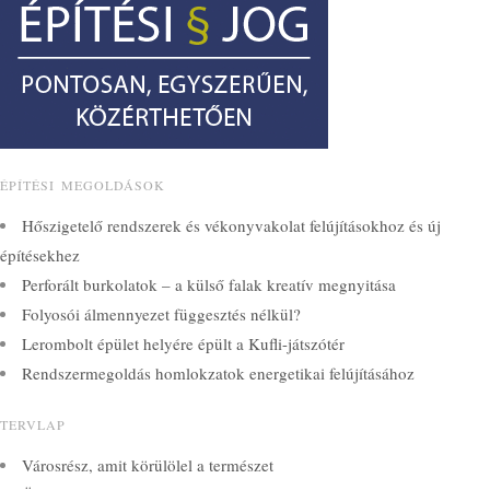
ÉPÍTÉSI MEGOLDÁSOK
Hőszigetelő rendszerek és vékonyvakolat felújításokhoz és új
építésekhez
Perforált burkolatok – a külső falak kreatív megnyitása
Folyosói álmennyezet függesztés nélkül?
Lerombolt épület helyére épült a Kufli-játszótér
Rendszermegoldás homlokzatok energetikai felújításához
TERVLAP
Városrész, amit körülölel a természet