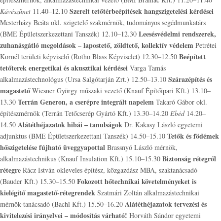
Szerelt tetőtérbeépítések hangszigetelési kérdései
Kávészünet
11.40–12.10
Mesterházy Beáta okl. szigetelő szakmérnök, tudományos segédmunkatárs
Leesésvédelmi rendszerek,
(BME Épületszerkezettani Tanszék) 12.10–12.30
zuhanásgátló megoldások – lapostető, zöldtető, kollektív védelem
Petrétei
Beépített
Kornél területi képviselő (Rotho Blass Képviselet) 12.30–12.50
tetőterek energetikai és akusztikai kérdései
Varga Tamás
Szárazépítés és
alkalmazástechnológus (Ursa Salgótarján Zrt.) 12.50–13.10
magastető
Wiesner György műszaki vezető (Knauf Építőipari Kft.) 13.10–
Terrán Generon, a cserépre integrált napelem
13.30
Takaró Gábor okl.
építészmérnök (Terrán Tetőcserép Gyártó Kft.) 13.30–14.20
Ebéd
14.20–
Alátéthéjazatok hibái – tanulságok
14.50
Dr. Kakasy László egyetemi
Tetők és födémek
adjunktus (BME Épületszerkezettani Tanszék) 14.50–15.10
hőszigetelése fújható üveggyapottal
Brassnyó László mérnök,
Biztonság rétegről
alkalmazástechnikus (Knauf Insulation Kft.) 15.10–15.30
rétegre
Rácz István okleveles építész, közgazdász MBA, szaktanácsadó
Fokozott hőtechnikai követelményeket is
(Bauder Kft.) 15.30–15.50
kielégítő magastető-rétegrendek
Szatmári Zoltán alkalmazástechnikai
Alátéthéjazatok tervezési és
mérnök-tanácsadó (Bachl Kft.) 15.50–16.20
kivitelezési irányelvei – módosítás várható!
Horváth Sándor egyetemi