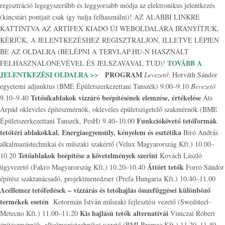
regisztráció legegyszerűbb és leggyorsabb módja az elektronikus jelentkezés
(kincstári pontjait csak így tudja felhasználni)! AZ ALÁBBI LINKRE
KATTINTVA AZ ARTIFEX KIADÓ ÚJ WEBOLDALÁRA IRÁNYÍTJUK,
KÉRJÜK, A JELENTKEZÉSHEZ REGISZTRÁLJON, ILLETVE LÉPJEN
BE AZ OLDALRA (BELÉPNI A TERVLAP.HU-N HASZNÁLT
TOVÁBB A
FELHASZNÁLÓNEVÉVEL ÉS JELSZAVÁVAL TUD)!
JELENTKEZÉSI OLDALRA >>
PROGRAM
Levezető
: Horváth Sándor
egyetemi adjunktus (BME Épületszerkezettani Tanszék) 9.00–9.10
Bevezető
Tetősíkablakok vízzáró beépítésének elemzése, értékelése
9.10–9.40
Áts
Árpád okleveles építészmérnök, okleveles épületszigetelő szakmérnök (BME
Funkciókövető tetőformák
Épületszerkezettani Tanszék, PesH) 9.40–10.00
tetőtéri ablakokkal. Energiaegyensúly, kényelem és esztétika
Bíró András
alkalmazástechnikai és műszaki szakértő (Velux Magyarország Kft.) 10.00–
Tetőablakok beépítése a követelmények szerint
10.20
Kovách László
Áttört tetők
ügyvezető (Fakro Magyarország Kft.) 10.20–10.40
Forró Sándor
építész szaktanácsadó, projektmenedzser (Prefa Hungaria Kft.) 10.40–11.00
Acéllemez tetőfedések – vízzárás és tetőhajlás összefüggései különböző
termékek esetén
Kotormán István műszaki fejlesztési vezető (Swedsteel-
Kis hajlású tetők alternatívái
Metecno Kft.) 11.00–11.20
Viniczai Róbert
építészmérnök, alkalmazástechnikai vezető (BMI Bramac Kft.) 11.20–11.40