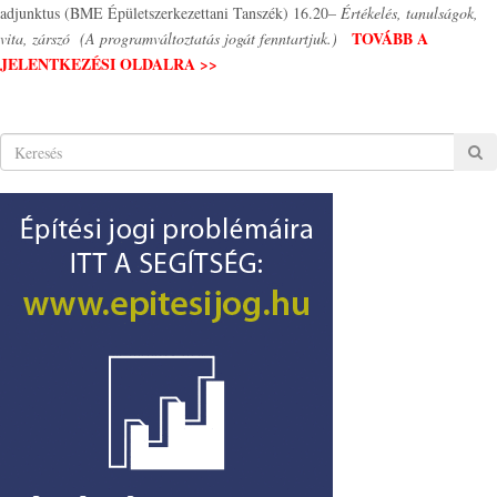
adjunktus (BME Épületszerkezettani Tanszék) 16.20–
Értékelés, tanulságok,
TOVÁBB A
vita, zárszó
(A programváltoztatás jogát fenntartjuk.)
JELENTKEZÉSI OLDALRA >>