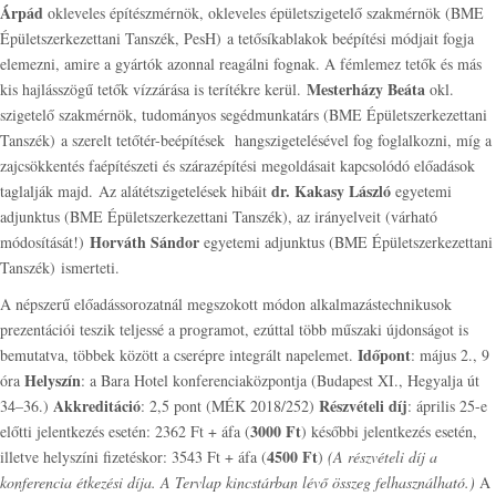
Árpád
okleveles építészmérnök, okleveles épületszigetelő szakmérnök (BME
Épületszerkezettani Tanszék, PesH) a tetősíkablakok beépítési módjait fogja
elemezni, amire a gyártók azonnal reagálni fognak. A fémlemez tetők és más
Mesterházy Beáta
kis hajlásszögű tetők vízzárása is terítékre kerül.
okl.
szigetelő szakmérnök, tudományos segédmunkatárs (BME Épületszerkezettani
Tanszék) a szerelt tetőtér-beépítések hangszigetelésével fog foglalkozni, míg a
zajcsökkentés faépítészeti és szárazépítési megoldásait kapcsolódó előadások
dr. Kakasy László
taglalják majd. Az alátétszigetelések hibáit
egyetemi
adjunktus (BME Épületszerkezettani Tanszék), az irányelveit (várható
Horváth Sándor
módosítását!)
egyetemi adjunktus (BME Épületszerkezettani
Tanszék) ismerteti.
A népszerű előadássorozatnál megszokott módon alkalmazástechnikusok
prezentációi teszik teljessé a programot, ezúttal több műszaki újdonságot is
Időpont
bemutatva, többek között a cserépre integrált napelemet.
: május 2., 9
Helyszín
óra
: a Bara Hotel konferenciaközpontja (Budapest XI., Hegyalja út
Akkreditáció
Részvételi díj
34–36.)
: 2,5 pont (MÉK 2018/252)
: április 25-e
3000 Ft
előtti jelentkezés esetén: 2362 Ft + áfa (
) későbbi jelentkezés esetén,
4500 Ft
illetve helyszíni fizetéskor: 3543 Ft + áfa (
)
(A részvételi díj a
konferencia étkezési díja. A Tervlap kincstárban lévő összeg felhasználható.)
A