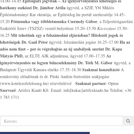
Építőipari jogviták – Az igényérvényesítés lehetséges és
14.00–14.45
hatékony eszközei Dr. Jámbor Attila
ügyvéd, a SZIE Ybl Miklós
Építéstudományi Kar oktatója, az ÉpítésiJog.hu portál szerkesztője
14.45–
Pótmunka vagy többletmunka Csermely Gábor
15.20
, a Teljesítésigazolási
Szakértői Szerv (TSZSZ) vezető-helyettese
15.20–15.50
Kávészünet
15.50–
Mit tehetünk egy a felszámolási eljárásban? Hitelezői jogok és
16.25
lehetőségek Dr. Gaál Péter
Ha az
ügyvéd, felszámolási jogász
16.25–17.00
adós nem fizet – per és végrehajtás az új szabályok szerint
Dr. Kapa
Mátyás PhD,
Az
az ELTE ÁJK adjunktusa, ügyvéd
17.00–17.35
igényérvényesítés ne legyen bűncselekmény
Dr. Tóth M. Gábor
ügyvéd, a
Szakmai konzultáció
Budapesti Ügyvédi Kamara elnöke 17.35–18.30
A
rendezvény előadóinak és dr. Püski András biztosítási szakjogász
Szakmai partner
(www.kotelezofelelosseg.hu) részvételével
: Opten
Szervező
: Artifex Kiadó Kft. Email: info[kukac]artifexkiado.hu Telefon: +36
1 783 1711