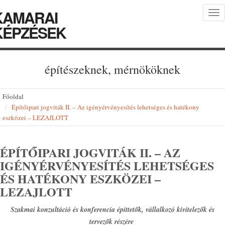
KAMARAI
Tog
nav
KÉPZÉSEK
építészeknek, mérnököknek
Főoldal
Építőipari jogviták II. – Az igényérvényesítés lehetséges és hatékony
eszközei – LEZAJLOTT
ÉPÍTŐIPARI JOGVITÁK II. – AZ
IGÉNYÉRVÉNYESÍTÉS LEHETSÉGES
ÉS HATÉKONY ESZKÖZEI –
LEZAJLOTT
Szakmai konzultáció és konferencia építtetők, vállalkozó kivitelezők és
tervezők részére