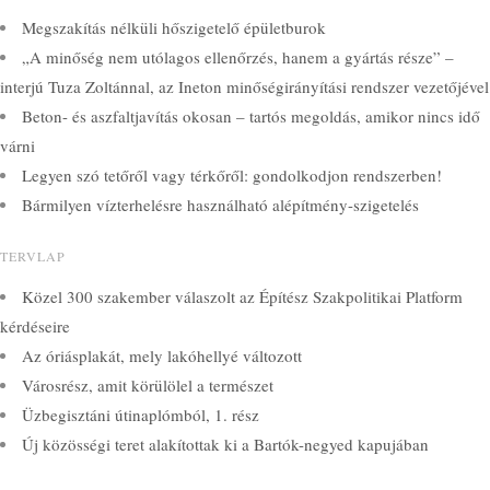
Megszakítás nélküli hőszigetelő épületburok
„A minőség nem utólagos ellenőrzés, hanem a gyártás része” –
interjú Tuza Zoltánnal, az Ineton minőségirányítási rendszer vezetőjével
Beton- és aszfaltjavítás okosan – tartós megoldás, amikor nincs idő
várni
Legyen szó tetőről vagy térkőről: gondolkodjon rendszerben!
Bármilyen vízterhelésre használható alépítmény-szigetelés
TERVLAP
Közel 300 szakember válaszolt az Építész Szakpolitikai Platform
kérdéseire
Az óriásplakát, mely lakóhellyé változott
Városrész, amit körülölel a természet
Üzbegisztáni útinaplómból, 1. rész
Új közösségi teret alakítottak ki a Bartók-negyed kapujában