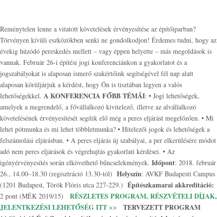
Reménytelen lenne a vitatott követelések érvényesítése az építőiparban?
Törvényen kívüli eszközökben senki ne gondolkodjon! Érdemes tudni, hogy az
évekig húzódó pereskedés mellett – vagy éppen helyette – más megoldások is
vannak. Február 26-i építési jogi konferenciánkon a gyakorlatot és a
jogszabályokat is alaposan ismerő szakértőink segítségével fél nap alatt
alaposan körüljárjuk a kérdést, hogy Ön is tisztában legyen a valós
A KONFERENCIA FŐBB TÉMÁI
lehetőségekkel.
: • Jogi lehetőségek,
amelyek a megrendelő, a fővállalkozó kivitelező, illetve az alvállalkozó
követelésének érvényesítését segítik elő még a peres eljárást megelőzően. • Mi
lehet pótmunka és mi lehet többletmunka? • Hitelezői jogok és lehetőségek a
felszámolási eljárásban. • A peres eljárás új szabályai, a per elkerülésére módot
adó nem peres eljárások és végrehajtás gyakorlati kérdései. • Az
Időpont
igényérvényesítés során elkövethető bűncselekmények.
: 2018. február
Helyszín
26., 14.00–18.30 (regisztráció 13.30-tól)
: AVKF Budapesti Campus
Építészkamarai akkreditáció:
(1201 Budapest, Török Flóris utca 227-229.)
RÉSZLETES PROGRAM, RÉSZVÉTELI DÍJAK,
2 pont (MÉK 2019/15)
JELENTKEZÉSI LEHETŐSÉG ITT >>
TERVEZETT PROGRAM