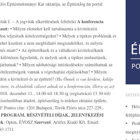
s Építéstudományi Kar oktatója, az ÉpítésiJog.hu portál
A konferencia
viták I. – A jogviták elkerülésének feltételei
laszt:
• Milyen elemeket kell tartalmaznia a kivitelezési
on teljesítsék kötelezettségeiket? • Melyek a tipikus problémák és
 lehet kiszűrni a nem megbízható megrendelőket, és milyen
tés miatt? • Az építtetőknek és a vállalkozó kivitelezőknek
 különösen figyelniük, és melyek azok a tipikus mulasztások,
árhatnak? • Milyen adóhatósági intézkedésekre számíthatnak az
 kötelezettségeik vannak a végrehajtási eljárásokban? • Milyen
ést a kivitelező és az építtető?
(Ha Önnek is van kérdése, küldje
ímre, és előadóink választ adnak rá a konferencián, illetve az azt
2018. december 11., 14.00-tól 18.30-ig (regisztráció 13.30-tól)
ÉPÍTÉ
lmúltban átadott, építészetileg is érdekes oktatási épülete,
Hős
l! Pontos cím: 1201 Budapest, Török Flóris utca 227-229.,
 PROGRAM, RÉSZVÉTELI DÍJAK, JELENTKEZÉSI
felújít
ek
Szervező
: Opten, ÉVOSZ
: Artifex Kiadó Kft. Email:
Perf
783 1711
megnyi