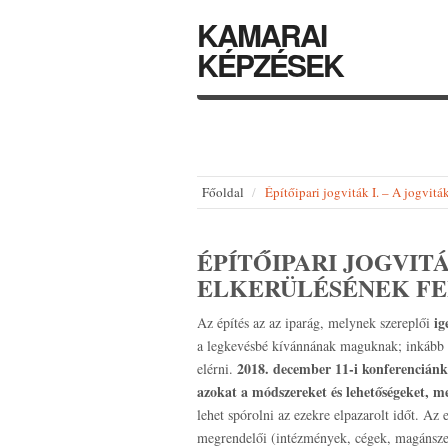
KAMARAI
KÉPZÉSEK
Főoldal
Építőipari jogviták I. – A jogvit
ÉPÍTŐIPARI JOGVITÁ
ELKERÜLÉSÉNEK FE
ig
Az építés az az iparág, melynek szereplői
a legkevésbé kívánnának maguknak; inkább s
2018. december 11-i konferenciánk
elérni.
azokat a módszereket és lehetőségeket, me
lehet spórolni az ezekre elpazarolt időt. Az
megrendelői (intézmények, cégek, magánsze