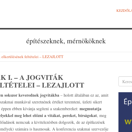
KEZDŐL
építészeknek, mérnököknek
ák elkerülésének feltételei – LEZAJLOTT
K I. – A JOGVITÁK
LTÉTELEI – LEZAJLOTT
en sokszor keverednek jogvitákba
– holott általában ez az, amit
zakmai munkával szeretnének értéket teremteni, üzleti sikert
megmutatja
éppen ebben kívánja segíteni a szakembereket:
lyekkel meg lehet előzni a vitákat, pereket, bírságokat
, meg
 előadások nemcsak a kivitelezésben dolgozók, de az építkezések
mélyek) számára is hasznosak. A konferencia szakmai szervezője