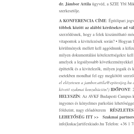
dr. Jámbor Attila
ügyvéd, a SZIE Ybl Mikló
szerkesztője.
A KONFERENCIA CÍME
: Építőipari jog
többek között az alábbi kérdésekre ad vá
szerződésnek, hogy a felek kiszámítható mód
vitapontok a kivitelezések során? • Hogyan
körülmények mellett kell aggódnunk a kifize
milyen dokumentálási kötelezettségekre kell
amelyek a legsúlyosabb következményekkel j
építtetők és a kivitelezők, milyen jogaik és
esetekben mondhat fel egy megkötött szerződ
el előzetesen a jambor.attila@epitesijog.hu c
IDŐPONT
követő szakmai konzultáción!)
: 
HELYSZÍN
: Az AVKF Budapesti Campus köze
ingyenes és kényelmes parkolási lehetőségge
RÉSZLETES
földszint, nagy előadóterem
LEHETŐSÉG ITT >>
Szakmai partner
info[kukac]artifexkiado.hu Telefon: +36 1 