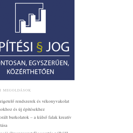
SI MEGOLDÁSOK
zigetelő rendszerek és vékonyvakolat
ásokhoz és új építésekhez
orált burkolatok – a külső falak kreatív
tása