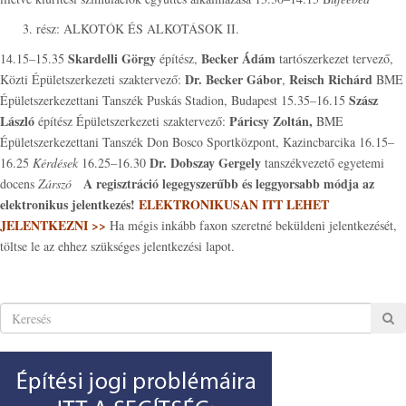
rész: ALKOTÓK ÉS ALKOTÁSOK II.
Skardelli Görgy
Becker Ádám
14.15–15.35
építész,
tartószerkezet tervező,
Dr. Becker Gábor
Reisch Richárd
Közti Épületszerkezeti szaktervező:
,
BME
Szász
Épületszerkezettani Tanszék Puskás Stadion, Budapest 15.35–16.15
László
Páricsy Zoltán,
építész Épületszerkezeti szaktervező:
BME
Épületszerkezettani Tanszék Don Bosco Sportközpont, Kazincbarcika 16.15–
Dr. Dobszay Gergely
16.25
Kérdések
16.25–16.30
tanszékvezető egyetemi
A regisztráció legegyszerűbb és leggyorsabb módja az
docens
Zárszó
elektronikus jelentkezés!
ELEKTRONIKUSAN ITT LEHET
JELENTKEZNI >>
Ha mégis inkább faxon szeretné beküldeni jelentkezését,
töltse le az ehhez szükséges jelentkezési lapot.