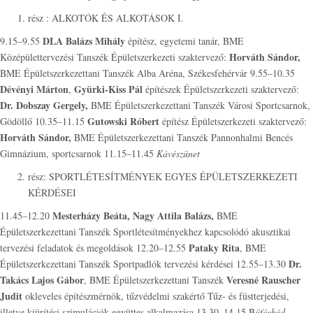
rész : ALKOTÓK ÉS ALKOTÁSOK I.
DLA
Balázs Mihály
9.15–9.55
építész, egyetemi tanár, BME
Horváth Sándor,
Középülettervezési Tanszék Épületszerkezeti szaktervező:
BME Épületszerkezettani Tanszék Alba Aréna, Székesfehérvár 9.55–10.35
Dévényi Márton
Gyürki-Kiss Pál
,
építészek Épületszerkezeti szaktervező:
Dr. Dobszay Gergely,
BME Épületszerkezettani Tanszék Városi Sportcsarnok,
Gutowski Róbert
Gödöllő 10.35–11.15
építész Épületszerkezeti szaktervező:
Horváth Sándor,
BME Épületszerkezettani Tanszék Pannonhalmi Bencés
Gimnázium, sportcsarnok 11.15–11.45
Kávészünet
rész: SPORTLÉTESÍTMÉNYEK EGYES ÉPÜLETSZERKEZETI
KÉRDÉSEI
Mesterházy Beáta, Nagy Attila Balázs,
11.45–12.20
BME
Épületszerkezettani Tanszék Sportlétesítményekhez kapcsolódó akusztikai
Pataky Rita
tervezési feladatok és megoldások 12.20–12.55
, BME
Dr.
Épületszerkezettani Tanszék Sportpadlók tervezési kérdései 12.55–13.30
Takács Lajos Gábor
Veresné Rauscher
, BME Épületszerkezettani Tanszék
Judit
okleveles építészmérnök, tűzvédelmi szakértő Tűz- és füstterjedési,
illetve kiürítési szimulációk együttes alkalmazása 13.30–14.15 B
üféebéd