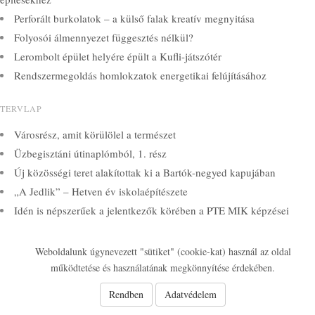
Perforált burkolatok – a külső falak kreatív megnyitása
Folyosói álmennyezet függesztés nélkül?
Lerombolt épület helyére épült a Kufli-játszótér
Rendszermegoldás homlokzatok energetikai felújításához
TERVLAP
Városrész, amit körülölel a természet
Üzbegisztáni útinaplómból, 1. rész
Új közösségi teret alakítottak ki a Bartók-negyed kapujában
„A Jedlik” – Hetven év iskolaépítészete
Idén is népszerűek a jelentkezők körében a PTE MIK képzései
© 2026 Kamarai Képzések
Weboldalunk úgynevezett "sütiket" (cookie-kat) használ az oldal
működtetése és használatának megkönnyítése érdekében.
Rendben
Adatvédelem