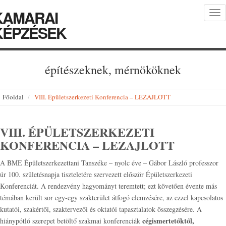
KAMARAI
Tog
nav
KÉPZÉSEK
építészeknek, mérnököknek
Főoldal
VIII. Épületszerkezeti Konferencia – LEZAJLOTT
VIII. ÉPÜLETSZERKEZETI
KONFERENCIA – LEZAJLOTT
A BME Épületszerkezettani Tanszéke – nyolc éve – Gábor László professzor
úr 100. születésnapja tiszteletére szervezett először Épületszerkezeti
Konferenciát. A rendezvény hagyományt teremtett; ezt követően évente más
témában került sor egy-egy szakterület átfogó elemzésére, az ezzel kapcsolatos
kutatói, szakértői, szaktervezői és oktatói tapasztalatok összegzésére. A
cégismertetőktől,
hiánypótló szerepet betöltő szakmai konferenciák