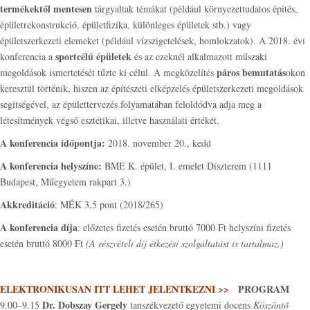
termékektől mentesen
tárgyaltak témákat (például környezettudatos építés,
épületrekonstrukció, épületfizika, különleges épületek stb.) vagy
épületszerkezeti elemeket (például vízszigetelések, homlokzatok). A 2018. évi
sportcélú épületek
konferencia a
és az ezeknél alkalmazott műszaki
páros bemutatás
megoldások ismertetését tűzte ki célul. A megközelítés
okon
keresztül történik, hiszen az építészeti elképzelés épületszerkezeti megoldások
segítségével, az épülettervezés folyamatában feloldódva adja meg a
létesítmények végső esztétikai, illetve használati értékét.
A konferencia időpontja:
2018. november 20., kedd
A konferencia helyszíne:
BME K. épület, I. emelet Díszterem (1111
Budapest, Műegyetem rakpart 3.)
Akkreditáció
: MÉK 3,5 pont (2018/265)
A konferencia díja
: előzetes fizetés esetén bruttó 7000 Ft helyszíni fizetés
esetén bruttó 8000 Ft
(A részvételi díj étkezési szolgáltatást is tartalmaz.)
ELEKTRONIKUSAN ITT LEHET JELENTKEZNI >>
PROGRAM
Dr. Dobszay Gergely
9.00–9.15
tanszékvezető egyetemi docens
Köszöntő