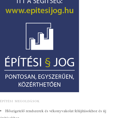
ÉPÍTÉSI MEGOLDÁSOK
Hőszigetelő rendszerek és vékonyvakolat felújításokhoz és új
építésekhez