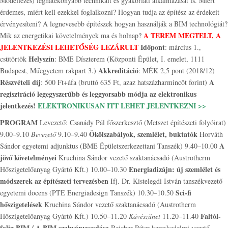
Modellezés) leghatékonyabb technikáit és gyakorlati alkalmazását is. Miért
érdemes, miért kell ezekkel foglalkozni? Hogyan tudja az építész az érdekeit
érvényesíteni? A legnevesebb építészek hogyan használják a BIM technológiát?
A TEREM MEGTELT, A
Mik az energetikai követelmények ma és holnap?
JELENTKEZÉSI LEHETŐSÉG LEZÁRULT
Időpont
: március 1.,
Helyszín
csütörtök
: BME Díszterem (Központi Épület, I. emelet, 1111
Akkreditáció
Budapest, Műegyetem rakpart 3.)
: MÉK 2,5 pont (2018/12)
Részvételi díj
A
: 500 Ft+áfa (bruttó 635 Ft, azaz hatszázharmincöt forint)
regisztráció legegyszerűbb és leggyorsabb módja az elektronikus
jelentkezés!
ELEKTRONIKUSAN ITT LEHET JELENTKEZNI >>
PROGRAM
Levezető: Csanády Pál főszerkesztő (Metszet építészeti folyóirat)
Ökölszabályok, szemlélet, buktatók
9.00–9.10
Bevezető
9.10–9.40
Horváth
A
Sándor egyetemi adjunktus (BME Épületszerkezettani Tanszék) 9.40–10.00
jövő követelményei
Kruchina Sándor vezető szaktanácsadó (Austrotherm
Energiadizájn: új szemlélet és
Hőszigetelőanyag Gyártó Kft.) 10.00–10.30
módszerek az építészeti tervezésben
Ifj. Dr. Kistelegdi István tanszékvezető
Sci-fi
egyetemi docens (PTE Energiadesign Tanszék) 10.30–10.50
hőszigetelések
Kruchina Sándor vezető szaktanácsadó (Austrotherm
Faltól-
Hőszigetelőanyag Gyártó Kft.) 10.50–11.20
Kávészünet
11.20–11.40
falig BIM / A BIM szabványosodása
Reicher Péter kereskedelmi vezető