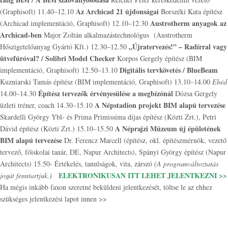
Az Archicad 21 újdonságai
(Graphisoft) 11.40–12.10
Borszéki Kata építész
Austrotherm anyagok az
(Archicad implementáció, Graphisoft) 12.10–12.30
Archicad-ben
Major Zoltán alkalmazástechnológus (Austrotherm
„Újratervezés!” – Radírral vagy
Hőszigetelőanyag Gyártó Kft.) 12.30–12.50
ütvefúróval? / Solibri Model Checker
Korpos Gergely építész (BIM
Digitális tervkövetés /
BlueBeam
implementáció, Graphisoft) 12.50–13.10
Kuzniarski Tamás építész (BIM implementáció, Graphisoft) 13.10–14.00
Ebéd
Építész tervezők érvényesülése a megbízónál
14.00–14.30
Dózsa Gergely
A Népstadion projekt BIM alapú tervezése
üzleti tréner, coach 14.30–15.10
Skardelli György Ybl- és Prima Primissima díjas építész (Közti Zrt.), Petri
A Néprajzi Múzeum új épületének
Dávid építész (Közti Zrt.) 15.10–15.50
BIM alapú tervezése
Dr. Ferencz Marcell (építész, okl. építészmérnök, vezető
tervező, főiskolai tanár, DE, Napur Architects), Spányi György építész (Napur
Architects) 15.50- Értékelés, tanulságok, vita, zárszó
(A programváltoztatás
ELEKTRONIKUSAN ITT LEHET JELENTKEZNI >>
jogát fenntartjuk.)
Ha mégis inkább faxon szeretné beküldeni jelentkezését, töltse le az ehhez
szükséges jelentkezési lapot innen >>