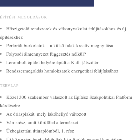
ÉPÍTÉSI MEGOLDÁSOK
Hőszigetelő rendszerek és vékonyvakolat felújításokhoz és új
építésekhez
Perforált burkolatok – a külső falak kreatív megnyitása
Folyosói álmennyezet függesztés nélkül?
Lerombolt épület helyére épült a Kufli-játszótér
Rendszermegoldás homlokzatok energetikai felújításához
TERVLAP
Közel 300 szakember válaszolt az Építész Szakpolitikai Platform
kérdéseire
Az óriásplakát, mely lakóhellyé változott
Városrész, amit körülölel a természet
Üzbegisztáni útinaplómból, 1. rész
Új közösségi teret alakítottak ki a Bartók-negyed kapujában