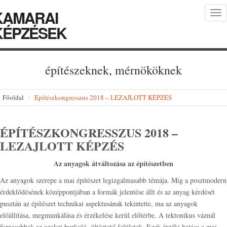
KAMARAI
Tog
nav
KÉPZÉSEK
építészeknek, mérnököknek
Főoldal
Építészkongresszus 2018 – LEZAJLOTT KÉPZÉS
ÉPÍTÉSZKONGRESSZUS 2018 –
LEZAJLOTT KÉPZÉS
Az anyagok átváltozása az építészetben
Az anyagok szerepe a mai építészet legizgalmasabb témája. Míg a posztmodern
érdeklődésének középpontjában a formák jelentése állt és az anyag kérdését
pusztán az építészet technikai aspektusának tekintette, ma az anyagok
előállítása, megmunkálása és érzékelése kerül előtérbe. A tektonikus váznál
fontosabbak az azokat burkoló, öltöztető felületek. Ezek érzéki hatása a mai