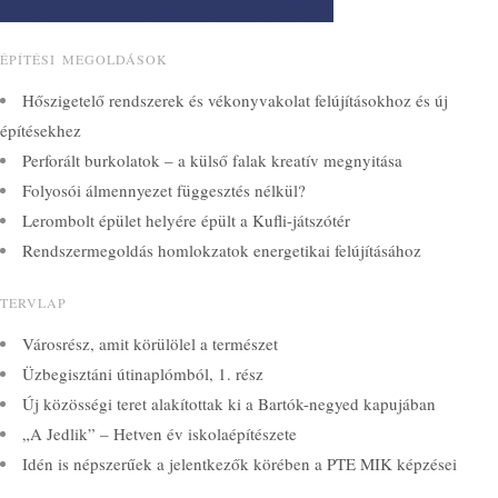
ÉPÍTÉSI MEGOLDÁSOK
Hőszigetelő rendszerek és vékonyvakolat felújításokhoz és új
építésekhez
Perforált burkolatok – a külső falak kreatív megnyitása
Folyosói álmennyezet függesztés nélkül?
Lerombolt épület helyére épült a Kufli-játszótér
Rendszermegoldás homlokzatok energetikai felújításához
TERVLAP
Városrész, amit körülölel a természet
Üzbegisztáni útinaplómból, 1. rész
Új közösségi teret alakítottak ki a Bartók-negyed kapujában
„A Jedlik” – Hetven év iskolaépítészete
Idén is népszerűek a jelentkezők körében a PTE MIK képzései