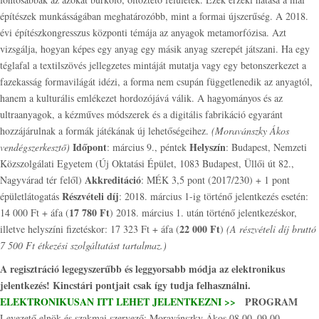
építészek munkásságában meghatározóbb, mint a formai újszerűség. A 2018.
évi építészkongresszus központi témája az anyagok metamorfózisa. Azt
vizsgálja, hogyan képes egy anyag egy másik anyag szerepét játszani. Ha egy
téglafal a textilszövés jellegzetes mintáját mutatja vagy egy betonszerkezet a
fazekasság formavilágát idézi, a forma nem csupán függetlenedik az anyagtól,
hanem a kulturális emlékezet hordozójává válik. A hagyományos és az
ultraanyagok, a kézműves módszerek és a digitális fabrikáció egyaránt
hozzájárulnak a formák játékának új lehetőségeihez.
(Moravánszky Ákos
Időpont
Helyszín
vendégszerkesztő)
: március 9., péntek
: Budapest, Nemzeti
Közszolgálati Egyetem (Új Oktatási Épület, 1083 Budapest, Üllői út 82.,
Akkreditáció
Nagyvárad tér felől)
: MÉK 3,5 pont (2017/230) + 1 pont
Részvételi díj
épületlátogatás
: 2018. március 1-ig történő jelentkezés esetén:
17 780 Ft
14 000 Ft + áfa (
)
2018. március 1. után történő jelentkezéskor,
22 000 Ft
illetve helyszíni fizetéskor: 17 323 Ft + áfa (
)
(A részvételi díj bruttó
7 500 Ft étkezési szolgáltatást tartalmaz.)
A regisztráció legegyszerűbb és leggyorsabb módja az elektronikus
jelentkezés! Kincstári pontjait csak így tudja felhasználni.
ELEKTRONIKUSAN ITT LEHET JELENTKEZNI >>
PROGRAM
Levezető elnök és szakmai szervező: Moravánszky Ákos 08.00–09.00