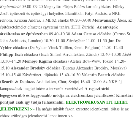
Regisztráció
09.00–09.20 Megnyitó: Fürjes Balázs kormánybiztos, Füleky
Zsolt építészeti és építésügyi helyettes államtitkár, Patyi András, a NKE
Moravánszky Ákos,
rektora, Krizsán András, a MÉSZ elnöke 09.20–09.40
az
Az anyagok
építészetelmélet címzetes egyetemi tanára (ETH Zürich):
átváltozása az építészetben
Adam Caruso
09.40–10.30
előadása (Caruso St.
Jan De
John Architects, London) 10.30–11.00
Kávészünet
11.00–11.50
Vylder
előadása (De Vylder Vinck Taillieu, Gent, Belgium) 11.50–12.40
Philipp Esch
előadása (Esch Sintzel Arrchitekten, Zürich) 12.40–13.30
Ebéd
Momoyo Kajima
13.30–14.20
előadása (Atelier Bow-Wow, Tokió) 14.20–
Alexander Brodsky
15.10
előadása (Bureau Alexander Brodsky, Moszkva)
Valentin Bearth
15.10–15.40 Kávészünet, díjátadás 15.40–16.30
előadása
Bearth & Deplazes
(
Architekten, Chur, Svájc) 16.40–18.00 Az NKE új
A regisztráció
kampuszának megtekintése a tervezők vezetésével
legegyszerűbb és leggyorsabb módja az elektronikus jelentkezés! Kincstári
pontjait csak így tudja felhasználni.
ELEKTRONIKUSAN ITT LEHET
JELENTKEZNI >>
Ha mégis inkább faxon szeretne jelentkezni, töltse le az
ehhez szükséges jelentkezési lapot innen >>