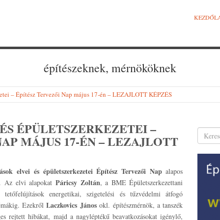
KEZDŐL
építészeknek, mérnököknek
kezetei – Építész Tervezői Nap május 17-én – LEZAJLOTT KÉPZÉS
 ÉS ÉPÜLETSZERKEZETEI –
NAP MÁJUS 17-ÉN – LEZAJLOTT
tások elvei és épületszerkezetei
Építész Tervezői Nap
alapos
Páricsy Zoltán
n. Az elvi alapokat
, a BME Épületszerkezettani
etőfelújítások energetikai, szigetelési és tűzvédelmi átfogó
Laczkovics János
blémákig. Ezekről
okl. építészmérnök, a tanszék
ges rejtett hibákat, majd a nagyléptékű beavatkozásokat igénylő,