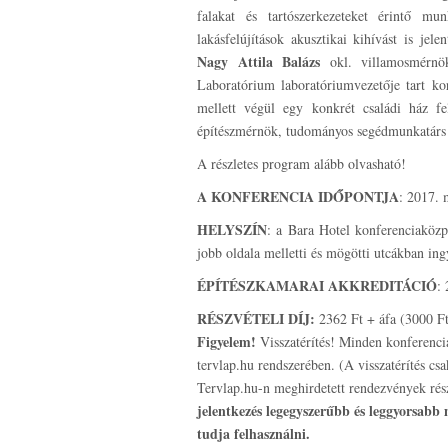
falakat és tartószerkezeteket érintő mun
lakásfelújítások akusztikai kihívást is je
Nagy Attila Balázs
okl. villamosmérnök
Laboratórium laboratóriumvezetője tart ko
mellett végül egy konkrét családi ház fe
építészmérnök, tudományos segédmunkatárs
A részletes program alább olvasható!
A KONFERENCIA IDŐPONTJA
: 2017. 
HELYSZÍN
: a Bara Hotel konferenciaközp
jobb oldala melletti és mögötti utcákban i
ÉPÍTÉSZKAMARAI AKKREDITÁCIÓ
:
RÉSZVÉTELI DÍJ:
2362 Ft + áfa (3000 F
Figyelem!
Visszatérítés! Minden konferenci
tervlap.hu rendszerében. (A visszatérítés cs
Tervlap.hu-n meghirdetett rendezvények részv
jelentkezés legegyszerűbb és leggyorsabb 
tudja felhasználni.