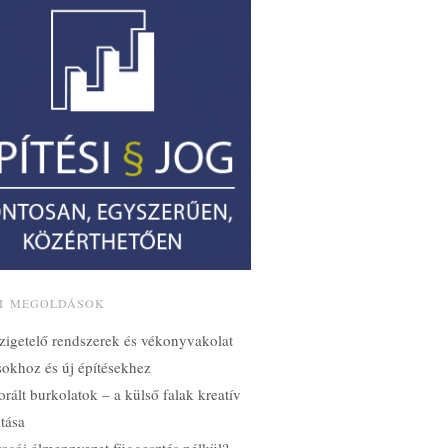
SI MEGOLDÁSOK
zigetelő rendszerek és vékonyvakolat
ásokhoz és új építésekhez
orált burkolatok – a külső falak kreatív
tása