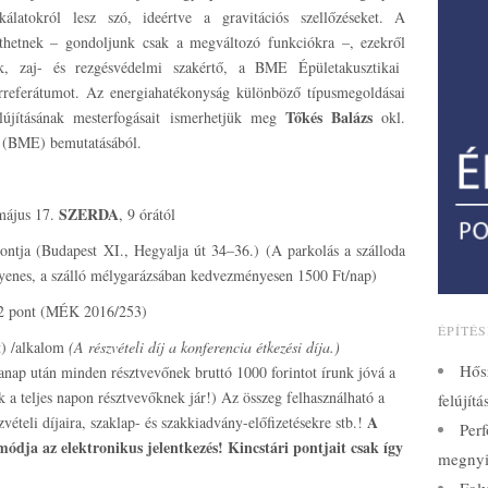
kálatokról lesz szó, ideértve a gravitációs szellőzéseket. A
lenthetnek – gondoljunk csak a megváltozó funkciókra –, ezekről
, zaj- és rezgésvédelmi szakértő, a BME Épületakusztikai
rreferátumot. Az energiahatékonyság különböző típusmegoldásai
Tőkés Balázs
lújításának mesterfogásait ismerhetjük meg
okl.
 (BME) bemutatásából.
SZERDA
május 17.
, 9 órától
ontja (Budapest XI., Hegyalja út 34–36.) (A parkolás a szálloda
ngyenes, a szálló mélygarázsában kedvezményesen 1500 Ft/nap)
 2 pont (MÉK 2016/253)
ÉPÍTÉ
t) /alkalom
(A részvételi díj a konferencia étkezési díja.)
Hős
anap után minden résztvevőnek bruttó 1000 forintot írunk jóvá a
ak a teljes napon résztvevőknek jár!) Az összeg felhasználható a
felújít
A
ételi díjaira, szaklap- és szakkiadvány-előfizetésekre stb.!
Perf
módja az elektronikus jelentkezés! Kincstári pontjait csak így
megnyi