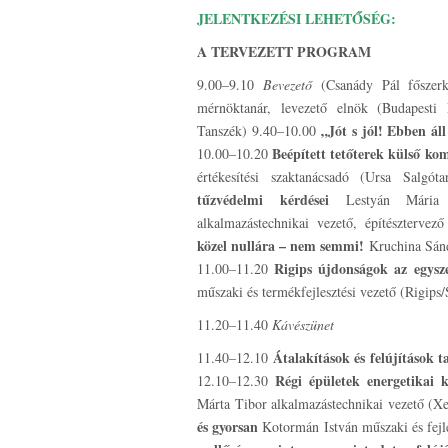
JELENTKEZÉSI LEHETŐSÉG:
A TERVEZETT PROGRAM
9.00–9.10
Bevezető
(Csanády Pál főszerk
mérnöktanár, levezető elnök (Budapesti
„Jót s jól! Ebben áll
Tanszék) 9.40–10.00
Beépített tetőterek külső kom
10.00–10.20
értékesítési szaktanácsadó (Ursa Salgó
tűzvédelmi kérdései
Lestyán Mária fe
alkalmazástechnikai vezető, építészterv
közel nullára – nem semmi!
Kruchina Sánd
Rigips újdonságok az egysze
11.00–11.20
műszaki és termékfejlesztési vezető (Rigips
11.20–11.40
Kávészünet
Átalakítások és felújítások t
11.40–12.10
Régi épületek energetikai k
12.10–12.30
Márta Tibor alkalmazástechnikai vezető (X
és gyorsan
Kotormán István műszaki és fejl