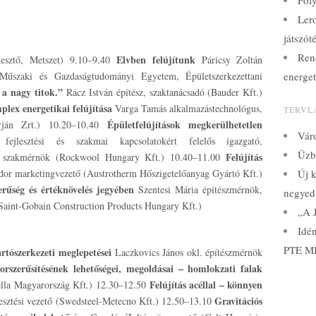
Fol
Lero
játszót
Ren
Elvben felújítunk
esztő, Metszet) 9.10–9.40
Páricsy Zoltán
 Műszaki és Gazdaságtudományi Egyetem, Épületszerkezettani
energet
 a nagy titok.”
Rácz István építész, szaktanácsadó (Bauder Kft.)
plex energetikai felújítása
Varga Tamás alkalmazástechnológus,
TERVL
Épületfelújítások megkerülhetetlen
tarján Zrt.) 10.20–10.40
Váro
jlesztési és szakmai kapcsolatokért felelős igazgató,
Üzbe
Felújítás
ező szakmérnök (Rockwool Hungary Kft.) 10.40–11.00
or marketingvezető (Austrotherm Hőszigetelőanyag Gyártó Kft.)
Új k
rűség és értéknövelés jegyében
Szentesi Mária építészmérnök,
negyed
/Saint-Gobain Construction Products Hungary Kft.)
„A J
Idé
PTE MI
artószerkezeti meglepetései
Laczkovics János okl. építészmérnök
orszerűsítésének lehetőségei, megoldásai
– homlokzati falak
Felújítás acéllal – könnyen
ella Magyarország Kft.) 12.30–12.50
Gravitációs
esztési vezető (Swedsteel-Metecno Kft.) 12.50–13.10