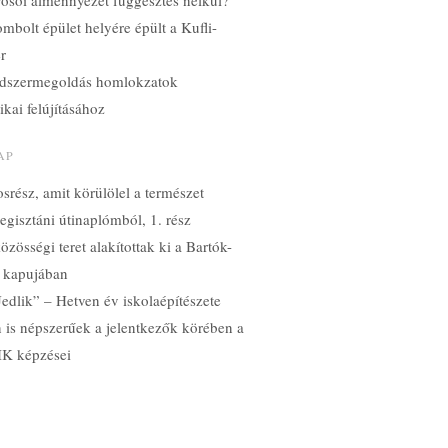
yosói álmennyezet függesztés nélkül?
mbolt épület helyére épült a Kufli-
ér
dszermegoldás homlokzatok
ikai felújításához
AP
srész, amit körülölel a természet
gisztáni útinaplómból, 1. rész
özösségi teret alakítottak ki a Bartók-
 kapujában
edlik” – Hetven év iskolaépítészete
n is népszerűek a jelentkezők körében a
K képzései