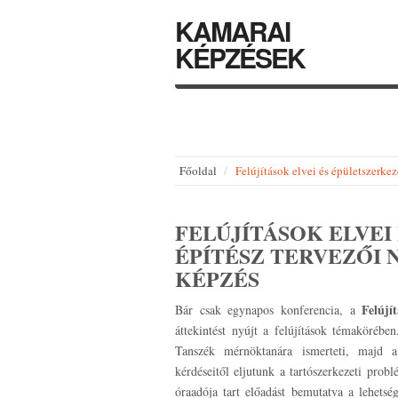
KAMARAI
KÉPZÉSEK
Főoldal
Felújítások elvei és épületszer
FELÚJÍTÁSOK ELVEI
ÉPÍTÉSZ TERVEZŐI 
KÉPZÉS
Felújí
Bár csak egynapos konferencia, a
áttekintést nyújt a felújítások témakörébe
Tanszék mérnöktanára ismerteti, majd a t
kérdéseitől eljutunk a tartószerkezeti pro
óraadója tart előadást bemutatva a lehetsé