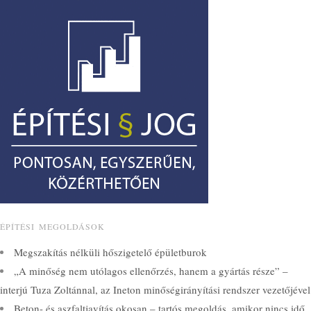
ÉPÍTÉSI MEGOLDÁSOK
Megszakítás nélküli hőszigetelő épületburok
„A minőség nem utólagos ellenőrzés, hanem a gyártás része” –
interjú Tuza Zoltánnal, az Ineton minőségirányítási rendszer vezetőjével
Beton- és aszfaltjavítás okosan – tartós megoldás, amikor nincs idő