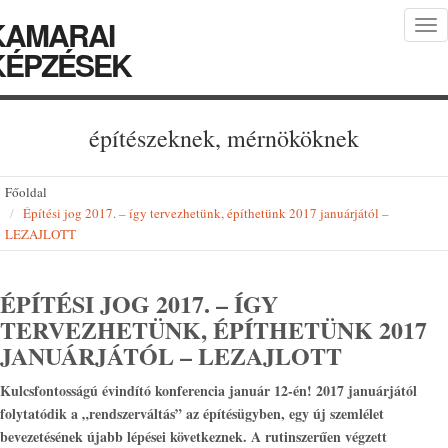
KAMARAI
Tog
nav
KÉPZÉSEK
építészeknek, mérnököknek
Főoldal
Építési jog 2017. – így tervezhetünk, építhetünk 2017 januárjától –
LEZAJLOTT
ÉPÍTÉSI JOG 2017. – ÍGY
TERVEZHETÜNK, ÉPÍTHETÜNK 2017
JANUÁRJÁTÓL – LEZAJLOTT
Kulcsfontosságú évindító konferencia január 12-én!
2017 januárjától
folytatódik a „rendszerváltás” az építésügyben, egy új szemlélet
bevezetésének újabb lépései következnek. A rutinszerűen végzett