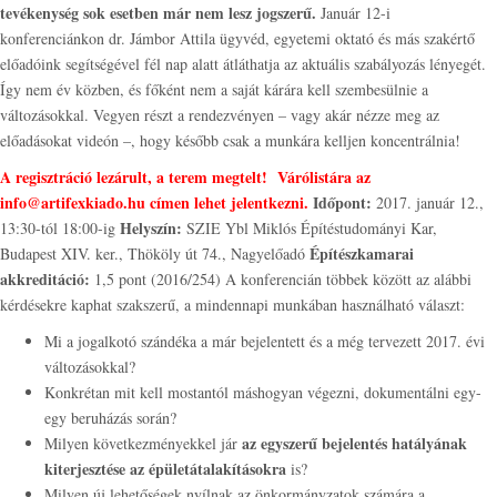
tevékenység sok esetben már nem lesz jogszerű.
Január 12-i
konferenciánkon dr. Jámbor Attila ügyvéd, egyetemi oktató és más szakértő
előadóink segítségével fél nap alatt átláthatja az aktuális szabályozás lényegét.
Így nem év közben, és főként nem a saját kárára kell szembesülnie a
változásokkal. Vegyen részt a rendezvényen – vagy akár nézze meg az
előadásokat videón –, hogy később csak a munkára kelljen koncentrálnia!
A regisztráció lezárult, a terem megtelt!
Várólistára az
info@artifexkiado.hu
címen lehet jelentkezni.
Időpont:
2017. január 12.,
Helyszín:
13:30-tól 18:00-ig
SZIE Ybl Miklós Építéstudományi Kar,
Építészkamarai
Budapest XIV. ker., Thököly út 74., Nagyelőadó
akkreditáció:
1,5 pont (2016/254) A konferencián többek között az alábbi
kérdésekre kaphat szakszerű, a mindennapi munkában használható választ:
Mi a jogalkotó szándéka a már bejelentett és a még tervezett 2017. évi
változásokkal?
Konkrétan mit kell mostantól máshogyan végezni, dokumentálni egy-
egy beruházás során?
az egyszerű bejelentés hatályának
Milyen következményekkel jár
kiterjesztése az épületátalakításokra
is?
Milyen új lehetőségek nyílnak az önkormányzatok számára a