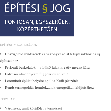
ÉPÍTÉSI MEGOLDÁSOK
Hőszigetelő rendszerek és vékonyvakolat felújításokhoz és új
építésekhez
Perforált burkolatok – a külső falak kreatív megnyitása
Folyosói álmennyezet függesztés nélkül?
Lerombolt épület helyére épült a Kufli-játszótér
Rendszermegoldás homlokzatok energetikai felújításához
TERVLAP
Városrész, amit körülölel a természet