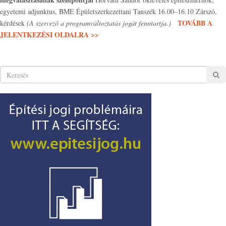
egyetemi adjunktus, BME Épületszerkezettani Tanszék 16.00–16.10 Zárszó,
TOVÁBB A
kérdések
(A szervező a programváltoztatás jogát fenntartja.)
JELENTKEZÉSI OLDALRA >>