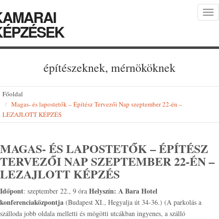
KAMARAI
Tog
nav
KÉPZÉSEK
építészeknek, mérnököknek
Főoldal
Magas- és lapostetők – Építész Tervezői Nap szeptember 22-én –
LEZAJLOTT KÉPZÉS
MAGAS- ÉS LAPOSTETŐK – ÉPÍTÉSZ
TERVEZŐI NAP SZEPTEMBER 22-ÉN –
LEZAJLOTT KÉPZÉS
Időpont
Helyszín:
A Bara Hotel
: szeptember 22., 9 óra
konferenciaközpontja
(Budapest XI., Hegyalja út 34-36.) (A parkolás a
szálloda jobb oldala melletti és mögötti utcákban ingyenes, a szálló