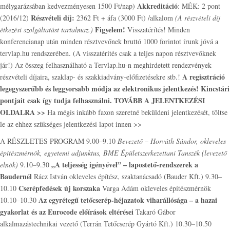
Akkreditáció
mélygarázsában kedvezményesen 1500 Ft/nap)
: MÉK: 2 pont
Részvételi díj:
(2016/12)
2362 Ft + áfa (3000 Ft) /alkalom
(A részvételi díj
Figyelem!
étkezési szolgáltatást tartalmaz.)
Visszatérítés! Minden
konferencianap után minden résztvevőnek bruttó 1000 forintot írunk jóvá a
tervlap.hu rendszerében. (A visszatérítés csak a teljes napon résztvevőknek
jár!) Az összeg felhasználható a Tervlap.hu-n meghirdetett rendezvények
A regisztráció
részvételi díjaira, szaklap- és szakkiadvány-előfizetésekre stb.!
legegyszerűbb és leggyorsabb módja az elektronikus jelentkezés! Kincstári
pontjait csak így tudja felhasználni.
TOVÁBB A JELENTKEZÉSI
OLDALRA >>
Ha mégis inkább faxon szeretné beküldeni jelentkezését, töltse
le az ehhez szükséges jelentkezési lapot innen >>
A RÉSZLETES PROGRAM 9.00–9.10
Bevezető – Horváth Sándor, okleveles
építészmérnök, egyetemi adjunktus, BME Épületszerkezettani Tanszék (levezető
„A teljesség igényével” – lapostető-rendszerek a
elnök)
9.10–9.30
Baudernél
Rácz István okleveles építész, szaktanácsadó (Bauder Kft.) 9.30–
Cserépfedések új korszaka
10.10
Varga Ádám okleveles építészmérnök
Az egyrétegű tetőcserép-héjazatok viharállósága – a hazai
10.10–10.30
gyakorlat és az Eurocode előírások eltérései
Takaró Gábor
alkalmazástechnikai vezető (Terrán Tetőcserép Gyártó Kft.) 10.30–10.50