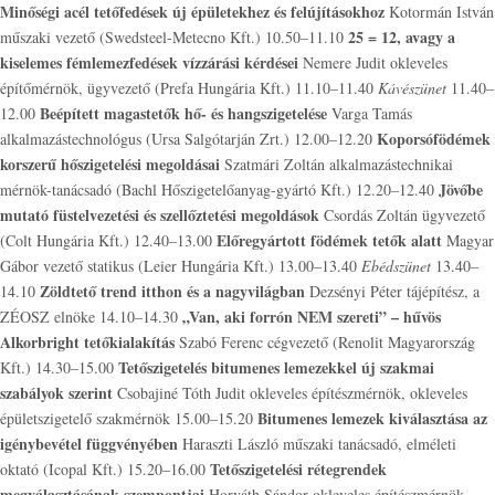
Minőségi acél tetőfedések új épületekhez és felújításokhoz
Kotormán István
25 = 12, avagy a
műszaki vezető (Swedsteel-Metecno Kft.) 10.50–11.10
kiselemes fémlemezfedések vízzárási kérdései
Nemere Judit okleveles
építőmérnök, ügyvezető (Prefa Hungária Kft.) 11.10–11.40
Kávészünet
11.40–
Beépített magastetők hő- és hangszigetelése
12.00
Varga Tamás
Koporsófödémek
alkalmazástechnológus (Ursa Salgótarján Zrt.) 12.00–12.20
korszerű hőszigetelési megoldásai
Szatmári Zoltán alkalmazástechnikai
Jövőbe
mérnök-tanácsadó (Bachl Hőszigetelőanyag-gyártó Kft.) 12.20–12.40
mutató füstelvezetési és szellőztetési megoldások
Csordás Zoltán ügyvezető
Előregyártott födémek tetők alatt
(Colt Hungária Kft.) 12.40–13.00
Magyar
Gábor vezető statikus (Leier Hungária Kft.) 13.00–13.40
Ebédszünet
13.40–
Zöldtető trend itthon és a nagyvilágban
14.10
Dezsényi Péter tájépítész, a
„Van, aki forrón NEM szereti” – hűvös
ZÉOSZ elnöke 14.10–14.30
Alkorbright tetőkialakítás
Szabó Ferenc cégvezető (Renolit Magyarország
Tetőszigetelés bitumenes lemezekkel új szakmai
Kft.) 14.30–15.00
szabályok szerint
Csobajiné Tóth Judit okleveles építészmérnök, okleveles
Bitumenes lemezek kiválasztása az
épületszigetelő szakmérnök 15.00–15.20
igénybevétel függvényében
Haraszti László műszaki tanácsadó, elméleti
Tetőszigetelési rétegrendek
oktató (Icopal Kft.) 15.20–16.00
megválasztásának szempontjai
Horváth Sándor okleveles építészmérnök,