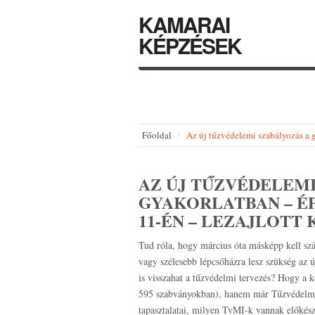
KAMARAI
KÉPZÉSEK
Főoldal
Az új tűzvédelemi szabályozás a
AZ ÚJ TŰZVÉDELEMI
GYAKORLATBAN – ÉP
11-ÉN – LEZAJLOTT 
Tud róla, hogy március óta másképp kell szá
vagy szélesebb lépcsőházra lesz szükség az 
is visszahat a tűzvédelmi tervezés? Hogy 
595 szabványokban), hanem már Tűzvédelmi
tapasztalatai, milyen TvMI-k vannak előkész