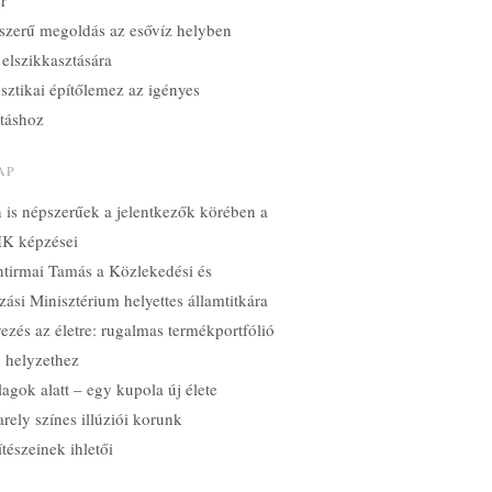
ér
szerű megoldás az esővíz helyben
 elszikkasztására
sztikai építőlemez az igényes
ításhoz
AP
n is népszerűek a jelentkezők körében a
K képzései
ntirmai Tamás a Közlekedési és
ási Minisztérium helyettes államtitkára
ezés az életre: rugalmas termékportfólió
 helyzethez
lagok alatt – egy kupola új élete
rely színes illúziói korunk
ítészeinek ihletői