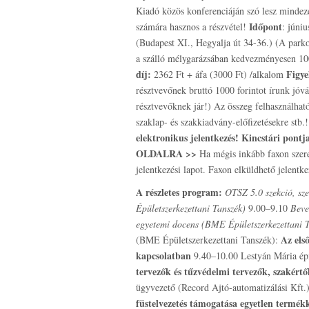
Kiadó közös konferenciáján szó lesz mindez
Időpont
számára hasznos a részvétel!
: júniu
(Budapest XI., Hegyalja út 34-36.) (A parkol
a szálló mélygarázsában kedvezményesen 1
díj:
Figy
2362 Ft + áfa (3000 Ft) /alkalom
résztvevőnek bruttó 1000 forintot írunk jóvá 
résztvevőknek jár!) Az összeg felhasználható
szaklap- és szakkiadvány-előfizetésekre stb.
elektronikus jelentkezés! Kincstári pontja
OLDALRA >>
Ha mégis inkább faxon szeret
jelentkezési lapot. Faxon elküldhető jelentk
A részletes program:
OTSZ 5.0 szekció, sz
Épületszerkezettani Tanszék)
9.00–9.10
Beve
egyetemi docens (BME Épületszerkezettani 
Az els
(BME Épületszerkezettani Tanszék):
kapcsolatban
9.40–10.00 Lestyán Mária ép
tervezők és tűzvédelmi tervezők, szakértő
ügyvezető (Record Ajtó-automatizálási Kft.
füstelvezetés támogatása egyetlen termék