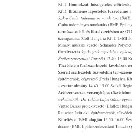
Homlokzati hőszigetelés: előírások
Kft.):
Bitumenes lapostetők tűzvédelme
Kft.):
1
Szikra Csaba tudományos munkatárs (BME Ép
Csaba tudományos munkatárs (BME Épületgép
természetes hő- és füstelvezetésben az OT
TvMI 3.1
üzemgazdász (Colt Hungária Kft.):
Mihály, műszaki vezető (Schnaider Polymeta
füstelvezetés
Szerkezetek tűzvédelme szekci
Épületszerkezettani Tanszék)
12.40–13.00 Kuj
Tűzvédelem favázszerkezetű készházak es
Szerelt szerkezetek tűzvédelmi tervezésén
építőmérnök, cégvezető (Prefa Hungária Kf
– esettanulmány
14.40–15.00 Szakál Regin
Acélszerkezetek versenyképes tűzvédelme 
szekcióelnök: Dr. Takács Lajos Gábor egyet
Vintze Balázs projektvezető (Efaflex Hungár
Rauscher Judit okl. építészmérnök, tűzvédel
Kiürítés c. TvMI alapján
15.50–16.00
Érté
docens (BME Épületszerkezettani Tanszék)