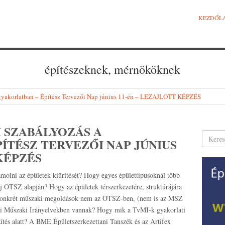
KEZDŐL
építészeknek, mérnököknek
 gyakorlatban – Építész Tervezői Nap június 11-én – LEZAJLOTT KÉPZÉS
 SZABÁLYOZÁS A
ÍTÉSZ TERVEZŐI NAP JÚNIUS
KÉPZÉS
molni az épületek kiürítését? Hogy egyes épülettípusoknál több
új OTSZ alapján? Hogy az épületek térszerkezetére, struktúrájára
a konkrét műszaki megoldások nem az OTSZ-ben, (nem is az MSZ
 Műszaki Irányelvekben vannak? Hogy mik a TvMI-k gyakorlati
ítés alatt? A BME Épületszerkezettani Tanszék és az Artifex