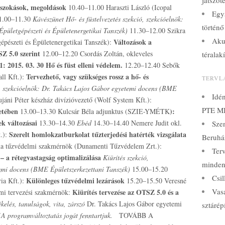
játszót
, szokások, megoldások
10.40–11.00 Haraszti László (Icopal
Egy
1.00–11.30
Kávészünet
Hő- és füstelvezetés szekció, szekcióelnök:
történő
ületgépészeti és Épületenergetikai Tanszék)
11.30–12.00 Szikra
Aku
Változások a
észeti és Épületenergetikai Tanszék):
SZ 5.0 szerint
12.00–12.20 Csordás Zoltán, okleveles
téralak
: 2015. 03. 30 Hő és füst elleni védelem.
12.20–12.40 Sebők
Tervezhető, vagy szükséges rossz a hő- és
ll Kft.):
TERVL
ó, szekcióelnök: Dr. Takács Lajos Gábor egyetemi docens (BME
Idé
áni Péter készház divízióvezető (Wolf System Kft.):
PTE MI
etében
):
13.00–13.30 Kulcsár Béla adjunktus (SZIE-YMÉTK
ek változásai
13.30–14.30
Ebéd
14.30–14.40 Nemere Judit okl.
Sze
Szerelt homlokzatburkolat tűzterjedési hatérték vizsgálata
t.):
Beruház
a tűzvédelmi szakmérnök (Dunamenti Tűzvédelem Zrt.):
Terv
– a rétegvastagság optimalizálása
Kiürítés szekció,
minden
emi docens (BME Épületszerkezettani Tanszék)
15.00–15.20
Csil
Különleges tűzvédelmi lezárások
ia Kft.):
15.20–15.50 Veresné
Vasa
Kiürítés tervezése az OTSZ 5.0 és a
mi tervezési szakmérnök:
kelés, tanulságok, vita, zárszó
Dr. Takács Lajos Gábor egyetemi
sztárép
(A programváltoztatás jogát fenntartjuk.
TOVÁBB A