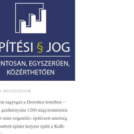
SI MEGOLDÁSOK
ete ragyogás a Dorothea hotelben –
 grafitárnyalat 1200 négyzetméteren
 mint szigetelés: építészeti minőség
mbolt épület helyére épült a Kufli-