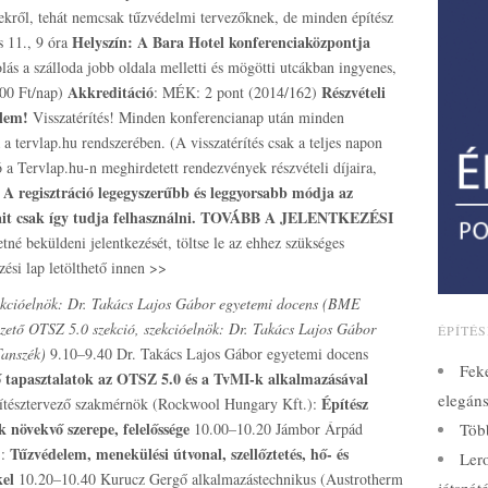
ekről, tehát nemcsak tűzvédelmi tervezőknek, de minden építész
Helyszín:
A Bara Hotel konferenciaközpontja
s 11., 9 óra
ás a szálloda jobb oldala melletti és mögötti utcákban ingyenes,
Akkreditáció
Részvételi
000 Ft/nap)
: MÉK: 2 pont (2014/162)
elem!
Visszatérítés! Minden konferencianap után minden
a tervlap.hu rendszerében. (A visszatérítés csak a teljes napon
 a Tervlap.hu-n meghirdetett rendezvények részvételi díjaira,
A regisztráció legegyszerűbb és leggyorsabb módja az
!
it csak így tudja felhasználni.
TOVÁBB A JELENTKEZÉSI
né beküldeni jelentkezését, töltse le az ehhez szükséges
ezési lap letölthető innen >>
ekcióelnök: Dr. Takács Lajos Gábor egyetemi docens (BME
zető
OTSZ 5.0 szekció, szekcióelnök: Dr. Takács Lajos Gábor
ÉPÍTÉ
Tanszék)
9.10–9.40 Dr. Takács Lajos Gábor egyetemi docens
Fek
ő tapasztalatok az OTSZ 5.0 és a TvMI-k alkalmazásával
elegáns
Építész
ítésztervező szakmérnök (Rockwool Hungary Kft.):
k növekvő szerepe, felelőssége
10.00–10.20 Jámbor Árpád
Több
Tűzvédelem, menekülési útvonal, szellőztetés, hő- és
):
Lero
kel
10.20–10.40 Kurucz Gergő alkalmazástechnikus (Austrotherm