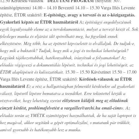
DÉLUTÁNI PROGRAM
12.50 Kérdések-válaszok
(helyszín: 307.
számítógépterem) 14.00 – 14.10 Bevezető 14.10 – 15.30 Varga Illés Levente
E-építésügy, avagy a tervező és az e-közigazgatás.
építész, ÉTDR szakértő:
Gyakorlati képzés az ÉTDR használatáról
Az építésügyi engedélyezésnek
egyik legsúlyosabb eleme az a tervdokumentáció, melyet a tervező készít el. Sok
felesleges munka és eljárási idő spórolható meg, ha figyelünk ennek
elkészítésére. Még több, ha az építtető képviseletét is elvállaljuk. De tudjuk-e,
hogy mik a buktatók? Tudjuk, hogy mik a jogi és technikai lehetőségeink?
Legyünk tájékozottabbak, hatékonyabbak, irányítsuk a folyamatokat! Az
előadás végigveszi a dokumentálás lépéseit, technikai és jogi lehetőségeit, az
ÉTDR alaplépéseit és kulisszatitkait.
15.30 – 15.50 Kávészünet 15.50 – 17.00
Kérdések-válaszok az ÉTDR
Varga Illés Levente építész, ÉTDR szakértő:
használatáról
Ez a rész a hallgatóságban felmerülő kérdésekre ad gyakorlati
választ, lépésről lépésre bemutatva a teendőket. Erre tekintettel kérjük a
résztvevőket, hogy lehetőség szerint
előzetesen küldjék meg az előadónak
címzett kérdést, problémafelvetést a vargailles@archi.hu email-címr
e. Az
előadás során az YMÉTK számítógépei használhatóak, de ha saját laptopot is
hoz magával, akkor segítünk a gépét optimalizálni, s mutatunk pár trükköt,
amivel gyorsabb és hatékonyabb lesz a munka.