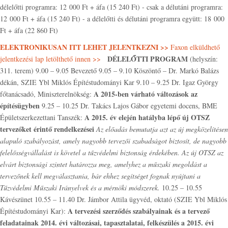
délelőtti programra: 12 000 Ft + áfa (15 240 Ft) - csak a délutáni programra:
12 000 Ft + áfa (15 240 Ft) - a délelőtti és délutáni programra együtt: 18 000
Ft + áfa (22 860 Ft)
ELEKTRONIKUSAN ITT LEHET JELENTKEZNI >>
Faxon elküldhető
DÉLELŐTTI PROGRAM
jelentkezési lap letölthető innen >>
(helyszín:
311. terem) 9.00 – 9.05 Bevezető 9.05 – 9.10 Köszöntő – Dr. Markó Balázs
dékán, SZIE Ybl Miklós Építéstudományi Kar 9.10 – 9.25 Dr. Igaz György
A 2015-ben várható változások az
főtanácsadó, Miniszterelnökség:
építésügyben
9.25 – 10.25 Dr. Takács Lajos Gábor egyetemi docens, BME
A 2015. év elején hatályba lépő új OTSZ
Épületszerkezettani Tanszék:
tervezőket érintő rendelkezései
Az előadás bemutatja azt az új megközelítésen
alapuló szabályozást, amely nagyobb tervezői szabadságot biztosít, de nagyobb
felelősségvállalást is követel a tűzvédelmi biztonság érdekében. Az új OTSZ az
elvárt biztonsági szintet határozza meg, amelyhez a műszaki megoldást a
tervezőnek kell megválasztania, bár ehhez segítséget fognak nyújtani a
Tűzvédelmi Műszaki Irányelvek és a mérnöki módszerek.
10.25 – 10.55
Kávészünet 10.55 – 11.40 Dr. Jámbor Attila ügyvéd, oktató (SZIE Ybl Miklós
A tervezési szerződés szabályainak és a tervező
Építéstudományi Kar):
feladatainak 2014. évi változásai, tapasztalatai, felkészülés a 2015. évi