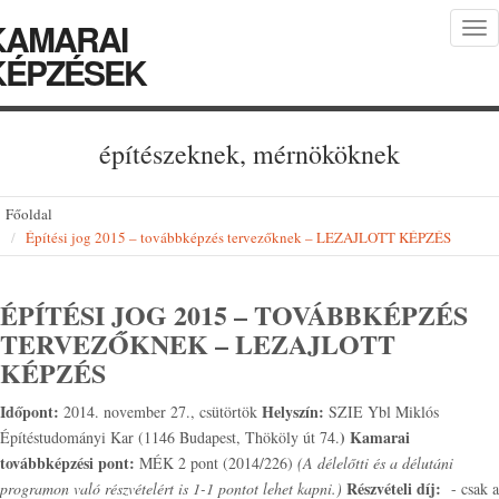
KAMARAI
Tog
nav
KÉPZÉSEK
építészeknek, mérnököknek
Főoldal
Építési jog 2015 – továbbképzés tervezőknek – LEZAJLOTT KÉPZÉS
ÉPÍTÉSI JOG 2015 – TOVÁBBKÉPZÉS
TERVEZŐKNEK – LEZAJLOTT
KÉPZÉS
Időpont:
Helyszín:
2014. november 27., csütörtök
SZIE Ybl Miklós
)
Kamarai
Építéstudományi Kar (1146 Budapest, Thököly út 74.
továbbképzési pont:
MÉK 2 pont (2014/226)
(A délelőtti és a délutáni
Részvételi díj:
programon való részvételért is 1-1 pontot lehet kapni.)
- csak a