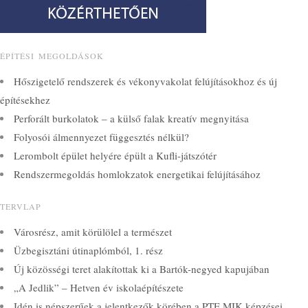
ÉPÍTÉSI MEGOLDÁSOK
Hőszigetelő rendszerek és vékonyvakolat felújításokhoz és új
építésekhez
Perforált burkolatok – a külső falak kreatív megnyitása
Folyosói álmennyezet függesztés nélkül?
Lerombolt épület helyére épült a Kufli-játszótér
Rendszermegoldás homlokzatok energetikai felújításához
TERVLAP
Városrész, amit körülölel a természet
Üzbegisztáni útinaplómból, 1. rész
Új közösségi teret alakítottak ki a Bartók-negyed kapujában
„A Jedlik” – Hetven év iskolaépítészete
Idén is népszerűek a jelentkezők körében a PTE MIK képzései