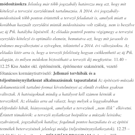
módosításokra
Jelenleg már több jogszabály határozza meg azt, hogy mit
kötelező a tervezési szerződésnek tartalmaznia. A 2014. évi jogszabály-
módosítások több ponton érintették a tervező feladatait is, amelyek miatt a
korábban használt szerződési minták módosítására volt szükség, nem is beszélve
az új Ptk. hatályba lépéséről. Az előadás pontról pontra végigmegy a tervezési
szerződés kötelező és optimális elemein, bemutatva azt, hogy mit javasolt és
érdemes megváltoztatni a szövegben, tekintettel a 2014. évi változásokra. Az
előadás kitér arra is, hogy a tervezői felelősség hogyan csökkenthető az új Ptk.
alapján, és milyen módokon biztosítható a tervezői díj megfizetése.
11.40 –
12.25 Kiss Andor okl. építőmérnök, építőmester szakmérnök, vezető
Jellemző tervhibák és a
főtanácsos kormánytisztviselő:
teljesítménynyilatkozat alkalmazásának tapasztalatai
Az építészeti-műszaki
dokumentációk tartalmi-formai követelményei az elmúlt években gyakran
változtak. A hatóságoknak mindig a hatályost kell számon kérniük a
tervezőktől. Az előadás arra ad választ, hogy melyek a leggyakrabban
előforduló hibák, hiányosságok, amelyeket a tervezőnek „nem illik” elkövetni.
Érintett témakörök: a tervezői nyilatkozat beépülése a műszaki leírásba;
szabványok, jogszabályok hatálya; fogalmak pontos használata és az építési
termékek betervezésének jelenlegi módja (teljesítménynyilatkozatok).
12.25 –