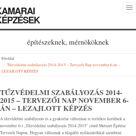
KAMARAI
Tog
nav
KÉPZÉSEK
építészeknek, mérnököknek
Főoldal
Tűzvédelmi szabályozás 2014-2015 – Tervezői Nap november 6-án –
LEZAJLOTT KÉPZÉS
TŰZVÉDELMI SZABÁLYOZÁS 2014-
2015 – TERVEZŐI NAP NOVEMBER 6-
ÁN – LEZAJLOTT KÉPZÉS
A tűzvédelmi szabályozás és a gyakorlat változásai is terítékre kerülnek a
november 6-i „Tűzvédelmi szabályozás 2014-2015” című Metszet Építész
Tervezői Napon. Hogyan változnak a tűzgátló nyílászárókkal szembeni