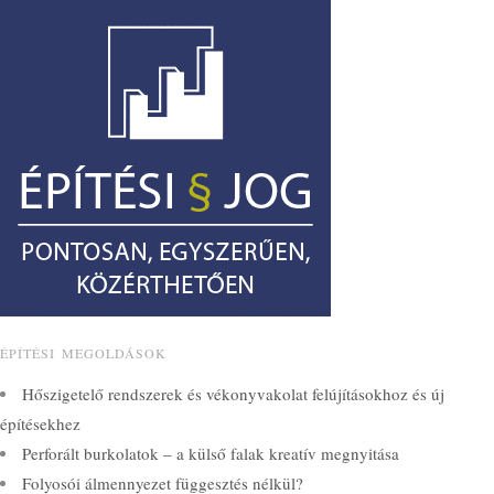
ÉPÍTÉSI MEGOLDÁSOK
Hőszigetelő rendszerek és vékonyvakolat felújításokhoz és új
építésekhez
Perforált burkolatok – a külső falak kreatív megnyitása
Folyosói álmennyezet függesztés nélkül?