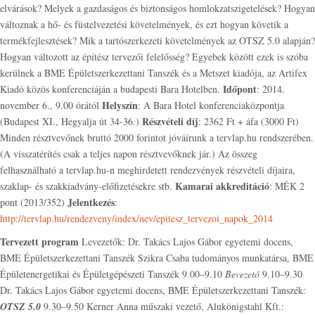
elvárások? Melyek a gazdaságos és biztonságos homlokzatszigetelések? Hogyan
változnak a hő- és füstelvezetési követelmények, és ezt hogyan követik a
termékfejlesztések? Mik a tartószerkezeti követelmények az OTSZ 5.0 alapján?
Hogyan változott az építész tervezői felelősség? Egyebek között ezek is szóba
kerülnek a BME Épületszerkezettani Tanszék és a Metszet kiadója, az Artifex
Időpont
Kiadó közös konferenciáján a budapesti Bara Hotelben.
: 2014.
Helyszín
november 6., 9.00 órától
: A Bara Hotel konferenciaközpontja
Részvételi díj
(Budapest XI., Hegyalja út 34-36.)
: 2362 Ft + áfa (3000 Ft)
Minden résztvevőnek bruttó 2000 forintot jóváírunk a tervlap.hu rendszerében.
(A visszatérítés csak a teljes napon résztvevőknek jár.) Az összeg
felhasználható a tervlap.hu-n meghirdetett rendezvények részvételi díjaira,
Kamarai akkreditáció
szaklap- és szakkiadvány-előfizetésekre stb.
: MÉK 2
Jelentkezés
pont (2013/352)
:
http://tervlap.hu/rendezveny/index/nev/epitesz_tervezoi_napok_2014
Tervezett program
Levezetők: Dr. Takács Lajos Gábor egyetemi docens,
BME Épületszerkezettani Tanszék Szikra Csaba tudományos munkatársa, BME
Épületenergetikai és Épületgépészeti Tanszék 9.00–9.10
Bevezető
9.10–9.30
Dr. Takács Lajos Gábor egyetemi docens, BME Épületszerkezettani Tanszék:
OTSZ 5.0
9.30–9.50 Kerner Anna műszaki vezető, Alukönigstahl Kft.: