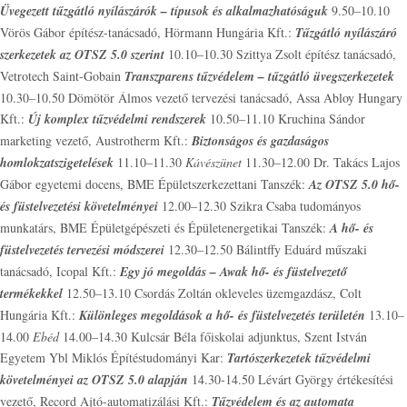
Üvegezett tűzgátló nyílászárók – típusok és alkalmazhatóságuk
9.50–10.10
Vörös Gábor építész-tanácsadó, Hörmann Hungária Kft.:
Tűzgátló nyílászáró
szerkezetek az OTSZ 5.0 szerint
10.10–10.30 Szittya Zsolt építész tanácsadó,
Vetrotech Saint-Gobain
Transzparens tűzvédelem – tűzgátló üvegszerkezetek
10.30–10.50 Dömötör Álmos vezető tervezési tanácsadó, Assa Abloy Hungary
Kft.:
Új komplex tűzvédelmi rendszerek
10.50–11.10 Kruchina Sándor
marketing vezető, Austrotherm Kft.:
Biztonságos és gazdaságos
homlokzatszigetelések
11.10–11.30
Kávészünet
11.30–12.00 Dr. Takács Lajos
Gábor egyetemi docens, BME Épületszerkezettani Tanszék:
Az OTSZ 5.0 hő-
és füstelvezetési követelményei
12.00–12.30 Szikra Csaba tudományos
munkatárs, BME Épületgépészeti és Épületenergetikai Tanszék:
A hő- és
füstelvezetés tervezési módszerei
12.30–12.50 Bálintffy Eduárd műszaki
tanácsadó, Icopal Kft.:
Egy jó megoldás – Awak hő- és füstelvezető
termékekkel
12.50–13.10 Csordás Zoltán okleveles üzemgazdász, Colt
Hungária Kft.:
Különleges megoldások a hő- és füstelvezetés területén
13.10–
14.00
Ebéd
14.00–14.30 Kulcsár Béla főiskolai adjunktus, Szent István
Egyetem Ybl Miklós Építéstudományi Kar:
Tartószerkezetek tűzvédelmi
követelményei az OTSZ 5.0 alapján
14.30-14.50 Lévárt György értékesítési
vezető, Record Ajtó-automatizálási Kft.:
Tűzvédelem és az automata