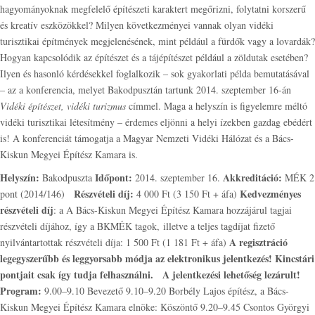
hagyományoknak megfelelő építészeti karaktert megőrizni, folytatni korszerű
és kreatív eszközökkel? Milyen következményei vannak olyan vidéki
turisztikai építmények megjelenésének, mint például a fürdők vagy a lovardák?
Hogyan kapcsolódik az építészet és a tájépítészet például a zöldutak esetében?
Ilyen és hasonló kérdésekkel foglalkozik – sok gyakorlati példa bemutatásával
– az a konferencia, melyet Bakodpusztán tartunk 2014. szeptember 16-án
Vidéki építészet, vidéki turizmus
címmel. Maga a helyszín is figyelemre méltó
vidéki turisztikai létesítmény – érdemes eljönni a helyi ízekben gazdag ebédért
is! A konferenciát támogatja a Magyar Nemzeti Vidéki Hálózat és a Bács-
Kiskun Megyei Építész Kamara is.
Helyszín:
Időpont:
Akkreditáció:
Bakodpuszta
2014. szeptember 16.
MÉK 2
Részvételi díj:
Kedvezményes
pont (2014/146)
4 000 Ft (3 150 Ft + áfa)
részvételi díj
: a A Bács-Kiskun Megyei Építész Kamara hozzájárul tagjai
részvételi díjához, így a BKMÉK tagok, illetve a teljes tagdíjat fizető
A regisztráció
nyilvántartottak részvételi díja: 1 500 Ft (1 181 Ft + áfa)
legegyszerűbb és leggyorsabb módja az elektronikus jelentkezés!
Kincstári
pontjait csak így tudja felhasználni.
A jelentkezési lehetőség lezárult!
Program:
9.00–9.10 Bevezető 9.10–9.20 Borbély Lajos építész, a Bács-
Kiskun Megyei Építész Kamara elnöke: Köszöntő 9.20–9.45 Csontos Györgyi