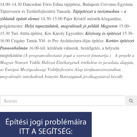
14.00–14.30 Dancsokné Fóris Edina tájépítész, Budapesti Corvinus Egyetem
Tájtervezési és Területfejlesztési Tanszék:
Tájépítészet a turizmusban – a
zöldutak épített elemei
14.30–15.00 Pajer Kristóf mérnök-közgazdász,
polgármester:
Helyi tapasztalatok, megvalósult jó példák Megyeren
15.00–
15.30 Turi Attila építész, Kós Károly Egyesülés:
Közösség és építészet
15.30–
16.00 Czigány Tamás Ybl- és Pro Architectura-díjas építész:
Kortárs építészet
Pannonhalmán
16.00-tól: kérdések-válaszok, beszélgetés, a helyszín
megtekintése
(A programváltoztatás jogát a szervező fenntartja.)
A projekt a
Magyar Nemzeti Vidéki Hálózat Elnökségének értékelése és javaslata alapján,
az Európai Mezőgazdasági Vidékfejlesztési Alap társfinanszírozásában
megvalósuló intézkedések Irányító Hatóságának jóváhagyásával készült.