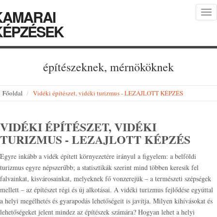
KAMARAI
Tog
nav
KÉPZÉSEK
építészeknek, mérnököknek
Főoldal
Vidéki építészet, vidéki turizmus - LEZAJLOTT KÉPZÉS
VIDÉKI ÉPÍTÉSZET, VIDÉKI
TURIZMUS - LEZAJLOTT KÉPZÉS
Egyre inkább a vidék épített környezetére irányul a figyelem: a belföldi
turizmus egyre népszerűbb; a statisztikák szerint mind többen keresik fel
falvainkat, kisvárosainkat, melyeknek fő vonzerejük – a természeti szépségek
mellett – az építészet régi és új alkotásai. A vidéki turizmus fejlődése egyúttal
a helyi megélhetés és gyarapodás lehetőségeit is javítja. Milyen kihívásokat és
lehetőségeket jelent mindez az építészek számára? Hogyan lehet a helyi