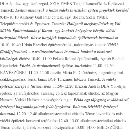
DLA építész, egy. tanársegéd, SZIE YMÉK Településmérnöki és Építészeti
Tanszék:
Esettanulmányok a hazai vidéki turisztikai építési projektek köréből
9.45–10.10 Anthony Gall PhD építész, egy. docens, SZIE YMÉK
Településmérnöki és Építészeti Tanszék:
Hallgatói megközelítések az Ybl
Miklós Építéstudományi Karon: egy konkrét helyszínre készült vidéki
turisztikai ötletek, illetve hozzájuk kapcsolódó épülettervek bemutatása
10.10–10.40 Urbán Erzsébet építészmérnök, tudományos kutató:
Vidéki
fürdőfejlesztések – a wellnessturizmus és annak hatásai a kisvárosi
közösségek életér
e
10.40–11.00 Fekete Roland építőmérnök, Agrob Buchtal
Képviselet:
Fürdő- és úszómedencék építése, burkolása
11.00–11.20
KÁVÉSZÜNET 11.20–11.50 Jusztin Márta PhD történész, idegenforgalmi
szakközgazdász, főisk. tanár, BGF Turizmus Intézeti Tanszék:
A vidéki
építészet szerepe a turizmusban
11.50–12.20 Krizsán András DLA Ybl-díjas
építész, a Falufejlesztési Társaság építész tagozatának elnöke, az Magyar
Nemzeti Vidéki Hálózat elnökségének tagja:
Példa egy tájegység továbbvihető
építészeti hagyományainak feldolgozására: Balaton-felvidéki építészeti
útmutató
12.20–12.40 alkalmazástechnikai előadás Téma: lovardák és más
vidéki épületek korszerű tetőfedése 12.40–13.00 alkalmazástechnikai előadás
Téma: vidéki épületek korszerű hőszigetelése 13.00–14.00 EBÉDSZÜNET