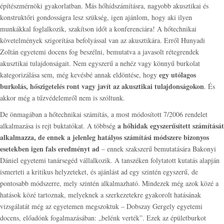
építészmérnöki gyakorlatban. Más hőhídszámításra, nagyobb akusztikai és
konstruktőri gondosságra lesz szükség, igen ajánlom, hogy aki ilyen
munkákkal foglalkozik, szakítson időt a konferenciára! A hőtechnikai
követelmények szigorítása befolyással van az akusztikára. Erről Hunyadi
Zoltán egyetemi docens fog beszélni, bemutatva a javasolt rétegrendek
akusztikai tulajdonságait. Nem egyszerű a nehéz vagy könnyű burkolat
egy utólagos
kategorizálása sem, még kevésbé annak eldöntése, hogy
burkolás, hőszigetelés ront vagy javít az akusztikai tulajdonságokon
. És
akkor még a tűzvédelemről nem is szóltunk.
De önmagában a hőtechnikai számítás, a most módosított 7/2006 rendelet
a hőhidak egyszerűsített számítását
alkalmazása is rejt buktatókat. A többség
alkalmazza, de ennek a jelenleg hatályos számítási módszere bizonyos
esetekben igen fals eredményt ad
– ennek szakszerű bemutatására Bakonyi
Dániel egyetemi tanársegéd vállalkozik. A tanszéken folytatott kutatás alapján
ismerteti a kritikus helyzeteket, és ajánlást ad egy szintén egyszerű, de
pontosabb módszerre, mely szintén alkalmazható. Mindezek még azok közé a
hatások közé tartoznak, melyeknek a szerkezetekre gyakorolt hatásának
vizsgálatát még az egyetemen megszoktuk – Dobszay Gergely egyetemi
docens, előadónk fogalmazásában: „belénk verték”. Ezek az épületburkot