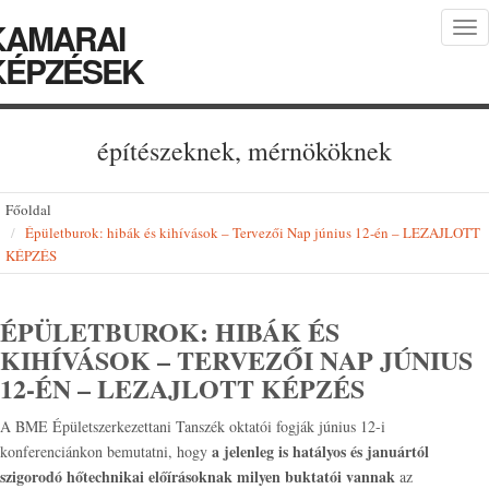
KAMARAI
Tog
nav
KÉPZÉSEK
építészeknek, mérnököknek
Főoldal
Épületburok: hibák és kihívások – Tervezői Nap június 12-én – LEZAJLOTT
KÉPZÉS
ÉPÜLETBUROK: HIBÁK ÉS
KIHÍVÁSOK – TERVEZŐI NAP JÚNIUS
12-ÉN – LEZAJLOTT KÉPZÉS
A BME Épületszerkezettani Tanszék oktatói fogják június 12-i
a jelenleg is hatályos és januártól
konferenciánkon bemutatni, hogy
szigorodó hőtechnikai előírásoknak milyen buktatói vannak
az