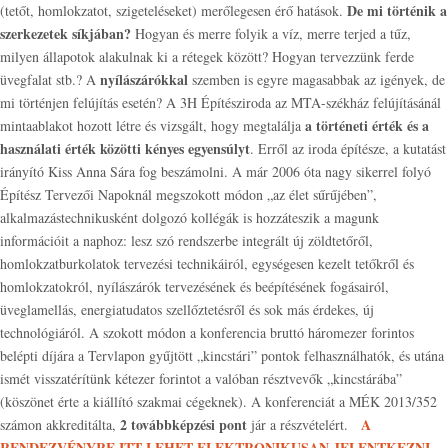
De mi történik a
(tetőt, homlokzatot, szigeteléseket) merőlegesen érő hatások.
szerkezetek síkjában?
Hogyan és merre folyik a víz, merre terjed a tűz,
milyen állapotok alakulnak ki a rétegek között? Hogyan tervezzünk ferde
nyílászárókkal
üvegfalat stb.? A
szemben is egyre magasabbak az igények, de
mi történjen felújítás esetén? A 3H Építésziroda az MTA-székház felújításánál
a történeti érték és a
mintaablakot hozott létre és vizsgált, hogy megtalálja
használati érték közötti kényes egyensúlyt
. Erről az iroda építésze, a kutatást
irányító Kiss Anna Sára fog beszámolni. A már 2006 óta nagy sikerrel folyó
Építész Tervezői Napoknál megszokott módon „az élet sűrűjében”,
alkalmazástechnikusként dolgozó kollégák is hozzáteszik a magunk
információit a naphoz: lesz szó rendszerbe integrált új zöldtetőről,
homlokzatburkolatok tervezési technikáiról, egységesen kezelt tetőkről és
homlokzatokról, nyílászárók tervezésének és beépítésének fogásairól,
üveglamellás, energiatudatos szellőztetésről és sok más érdekes, új
technológiáról. A szokott módon a konferencia bruttó háromezer forintos
belépti díjára a Tervlapon gyűjtött „kincstári” pontok felhasználhatók, és utána
ismét visszatérítünk kétezer forintot a valóban résztvevők „kincstárába”
(köszönet érte a kiállító szakmai cégeknek). A konferenciát a MÉK 2013/352
2 továbbképzési pont
A
számon akkreditálta,
jár a részvételért.
RENDEZVÉNYRE ITT LEHET ELEKTRONIKUSAN JELENTKEZNI