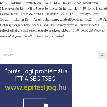
„Formás” hőszigetelések
Kft.):
14.20–14.40 Takaró Gábor (Mediterrán
Viharbiztos betoncserép héjazatok
Magyarország Kft.)
14.40–15.00 Haraszti
Zöldtető CPR szerint
László (Icopal Kft.):
15.00–15.20 Brassnyó László
Az új Urbanscape zöldtetőrendszer
(Knauf Insulation Kft.):
15.20–15.50 Dr.
A víz
Dobszay Gergely (egy. docens, BME Épületszerkezettani Tanszék):
rejtett útjai a külső térelhatároló szerkezetekben
15.50–16.00
Kérdések és
válaszok
A programváltoztatás jogát fenntartjuk.