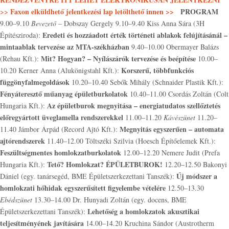
Faxon elküldhető jelentkezési lap letölthető
innen
>>
PROGRAM
>>
9.00–9.10
Bevezető
– Dobszay Gergely 9.10–9.40 Kiss Anna Sára (3H
Eredeti és hozzáadott érték történeti ablakok felújításánál –
Építésziroda):
mintaablak tervezése az MTA-székházban
9.40–10.00 Obermayer Balázs
Mit? Hogyan? – Nyílászárók tervezése és beépítése
(Rehau Kft.):
10.00–
Korszerű, többfunkciós
10.20 Kerner Anna (Alukönigstahl Kft.):
függönyfalmegoldások
10.20–10.40 Sebők Mihály (Schnaider Plastik Kft.):
Fényáteresztő műanyag épületburkolatok
10.40–11.00 Csordás Zoltán (Colt
Az épületburok megnyitása – energiatudatos szellőztetés
Hungaria Kft.):
előregyártott üveglamella rendszerekkel
11.00–11.20
Kávészünet
11.20–
Megnyitás egyszerűen – automata
11.40 Jámbor Árpád (Record Ajtó Kft.):
ajtórendszerek
11.40–12.00 Töltszéki Szilvia (Hoesch Építőelemek Kft.):
Feszültségmentes homlokzatburkolatok
12.00–12.20 Nemere Judit (Prefa
Tető? Homlokzat? ÉPÜLETBUROK!
Hungaria Kft.):
12.20–12.50 Bakonyi
Új módszer a
Dániel (egy. tanársegéd, BME Épületszerkezettani Tanszék):
homlokzati hőhidak egyszerűsített figyelembe vételére
12.50–13.30
Ebédszünet
13.30–14.00 Dr. Hunyadi Zoltán (egy. docens, BME
Lehetőség a homlokzatok akusztikai
Épületszerkezettani Tanszék):
teljesítményének javítására
14.00–14.20 Kruchina Sándor (Austrotherm