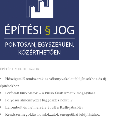
ÉPÍTÉSI MEGOLDÁSOK
Hőszigetelő rendszerek és vékonyvakolat felújításokhoz és új
építésekhez
Perforált burkolatok – a külső falak kreatív megnyitása
Folyosói álmennyezet függesztés nélkül?
Lerombolt épület helyére épült a Kufli-játszótér
Rendszermegoldás homlokzatok energetikai felújításához