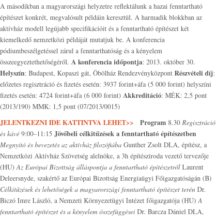
A másodikban a magyarországi helyzetre reflektálunk a hazai fenntartható
építészet konkrét, megvalósult példáin keresztül. A harmadik blokkban az
aktívház modell legújabb specifikációit és a fenntartható építészet két
kiemelkedő nemzetközi példáját mutatjuk be. A konferencia
pódiumbeszélgetéssel zárul a fenntarthatóság és a kényelem
A konferencia időpontja
összeegyeztethetőségéről.
: 2013. október 30.
Helyszín
Részvételi díj
: Budapest, Kopaszi gát, Öbölház Rendezvényközpont
:
előzetes regisztráció és fizetés esetén: 3937 forint+áfa (5 000 forint) helyszíni
Akkreditáció
fizetés esetén: 4724 forint+áfa (6 000 forint)
: MÉK: 2,5 pont
(2013/190) MMK: 1,5 pont (07/2013/0015)
JELENTKEZNI IDE KATTINTVA LEHET>>
Program
8.30
Regisztráció
Jövőbeli célkitűzések a fenntartható építészetben
és kávé
9:00–11:15
Megnyitó és bevezetés az aktívház filozófiába
Gunther Zsolt DLA, építész, a
Nemzetközi Aktívház Szövetség alelnöke, a 3h építésziroda vezető tervezője
(HU)
Az Európai Bizottság álláspontja a fenntartható építészetről
Laurent
Deleersnyde, szakértő az Európai Bizottság Energiaügyi Főigazgatóságán (B)
Célkitűzések és lehetőségek a magyarországi fenntartható építészet terén
Dr.
Biczó Imre László, a Nemzeti Környezetügyi Intézet főigazgatója (HU)
A
fenntartható építészet és a kényelem összefüggései
Dr. Barcza Dániel DLA,