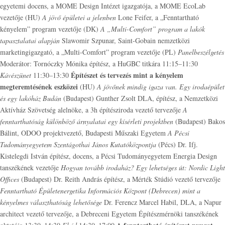
egyetemi docens, a MOME Design Intézet igazgatója, a MOME EcoLab
vezetője (HU)
A jövő épületei a jelenben
Lone Feifer, a „Fenntartható
kényelem” program vezetője (DK)
A „Multi-Comfort” program a lakók
tapasztalatai alapján
Slawomir Szpunar, Saint-Gobain nemzetközi
marketingigazgató, a „Multi-Comfort” program vezetője (PL)
Panelbeszélgetés
Moderátor: Tornóczky Mónika építész, a HuGBC titkára 11:15–11:30
Építészet és tervezés mint a kényelem
Kávészünet
11:30–13:30
megteremtésének eszközei
(HU)
A jövőnek mindig igaza van. Egy irodaépület
és egy lakóház Budán
(Budapest) Gunther Zsolt DLA, építész, a Nemzetközi
Aktívház Szövetség alelnöke, a 3h építésziroda vezető tervezője
A
fenntarthatóság különböző árnyalatai egy kísérleti projektben
(Budapest) Bakos
Bálint, ODOO projektvezető, Budapesti Műszaki Egyetem
A Pécsi
Tudományegyetem Szentágothai János Kutatóközpontja
(Pécs) Dr. Ifj.
Kistelegdi István építész, docens, a Pécsi Tudományegyetem Energia Design
tanszékének vezetője
Hogyan tovább irodaház? Egy lehetséges út: Nordic Light
Offices
(Budapest) Dr. Reith András építész, a Mérték Stúdió vezető tervezője
Fenntartható Épületenergetika Információs Központ (Debrecen) mint a
kényelmes választhatóság lehetősége
Dr. Ferencz Marcel Habil, DLA, a Napur
architect vezető tervezője, a Debreceni Egyetem Építészmérnöki tanszékének