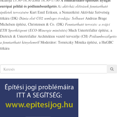
A fenntartható építészet nyugat
oktatója 13:30–14:30
Ebéd
14:30–17:00
európai példái és pódiumbeszélgetés
Az aktívház előírások fenntartható
épületek tervezésére
Kurt Emil Eriksen, a Nemzetközi Aktívház Szövetség
titkára (DK)
Dánia első CO2 semleges óvodája: Solhuset
Andreas Brage
Michelsen építész, Christensen & Co. (DK)
Fenntartható tervezés: a svájci
ETH Sportközpont (ECO-Minergie minősítés)
Much Untertrifaller építész, a
Dietrich & Untertrifaller Architekten vezető tervezője (CH)
Pódiumbeszélgetés
a fenntartható kényelemről
Moderátor: Tornóczky Mónika építész, a HuGBC
titkára