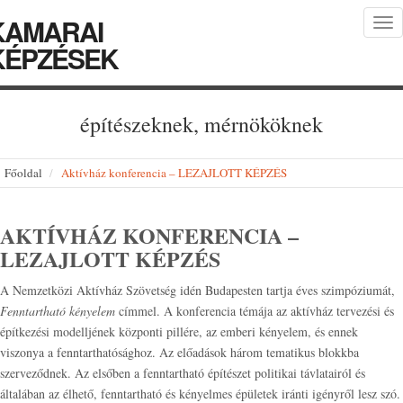
KAMARAI
Tog
nav
KÉPZÉSEK
építészeknek, mérnököknek
Főoldal
Aktívház konferencia – LEZAJLOTT KÉPZÉS
AKTÍVHÁZ KONFERENCIA –
LEZAJLOTT KÉPZÉS
A Nemzetközi Aktívház Szövetség idén Budapesten tartja éves szimpóziumát,
Fenntartható kényelem
címmel. A konferencia témája az aktívház tervezési és
építkezési modelljének központi pillére, az emberi kényelem, és ennek
viszonya a fenntarthatósághoz. Az előadások három tematikus blokkba
szerveződnek. Az elsőben a fenntartható építészet politikai távlatairól és
általában az élhető, fenntartható és kényelmes épületek iránti igényről lesz szó.