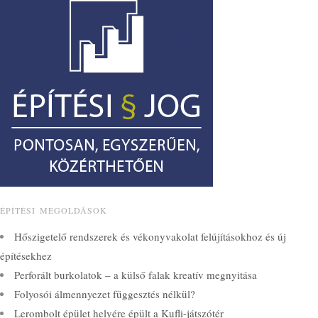
ÉPÍTÉSI MEGOLDÁSOK
Hőszigetelő rendszerek és vékonyvakolat felújításokhoz és új
építésekhez
Perforált burkolatok – a külső falak kreatív megnyitása
Folyosói álmennyezet függesztés nélkül?
Lerombolt épület helyére épült a Kufli-játszótér