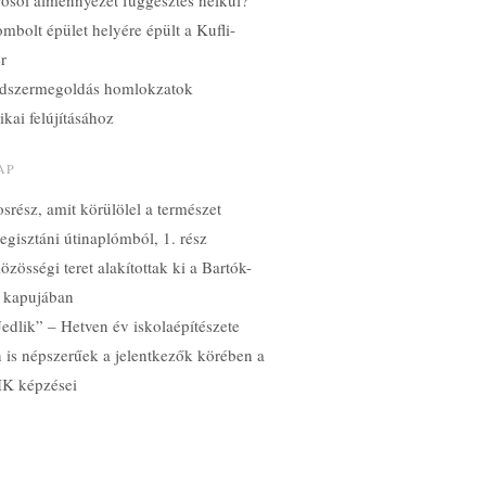
yosói álmennyezet függesztés nélkül?
mbolt épület helyére épült a Kufli-
ér
dszermegoldás homlokzatok
ikai felújításához
AP
srész, amit körülölel a természet
gisztáni útinaplómból, 1. rész
özösségi teret alakítottak ki a Bartók-
 kapujában
edlik” – Hetven év iskolaépítészete
n is népszerűek a jelentkezők körében a
K képzései