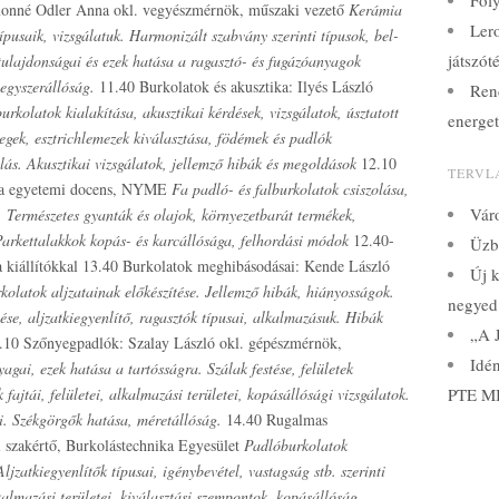
Fol
onné Odler Anna okl. vegyészmérnök, műszaki vezető
Kerámia
Lero
pusaik, vizsgálatuk. Harmonizált szabvány szerinti típusok, bel-
játszót
 tulajdonságai és ezek hatása a ragasztó- és fugázóanyagok
egyszerállóság.
11.40 Burkolatok és akusztika: Ilyés László
Ren
urkolatok kialakítása, akusztikai kérdések, vizsgálatok, úsztatott
energet
tegek, esztrichlemezek kiválasztása, födémek és padlók
lás. Akusztikai vizsgálatok, jellemző hibák és megoldások
12.10
TERVL
illa egyetemi docens, NYME
Fa padló- és falburkolatok csiszolása,
Váro
a. Természetes gyanták és olajok, környezetbarát termékek,
Parkettalakkok kopás- és karcállósága, felhordási módok
12.40-
Üzbe
a kiállítókkal 13.40 Burkolatok meghibásodásai: Kende László
Új k
kolatok aljzatainak előkészítése. Jellemző hibák, hiányosságok.
negyed
ítése, aljzatkiegyenlítő, ragasztók típusai, alkalmazásuk. Hibák
„A J
10 Szőnyegpadlók: Szalay László okl. gépészmérnök,
Idé
agai, ezek hatása a tartósságra. Szálak festése, felületek
ajtái, felületei, alkalmazási területei, kopásállósági vizsgálatok.
PTE MI
ái. Székgörgők hatása, méretállóság.
14.40 Rugalmas
 szakértő, Burkolástechnika Egyesület
Padlóburkolatok
Aljzatkiegyenlítők típusai, igénybevétel, vastagság stb. szerinti
almazási területei, kiválasztási szempontok, kopásállóság,