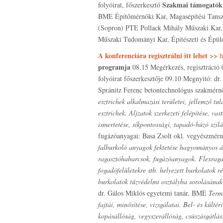
Szakmai támogatók
folyóirat, főszerkesztő
BME Építőmérnöki Kar, Magasépítési Tansz
(Sopron) PTE Pollack Mihály Műszaki Kar, 
Műszaki Tudományi Kar, Építészeti és Épül
A konferenciára regisztrálni itt lehet >>
h
programja
08.15 Megérkezés, regisztráció 
folyóirat főszerkesztője 09.10 Megnyitó: dr
Spránitz Ferenc betontechnológus szakmérnö
esztrichek alkalmazási területei, jellemző tul
esztrichek. Aljzatok szerkezeti felépítése, va
ismertetése, síkpontossági, tapadó-húzó szil
fugázóanyagai: Basa Zsolt okl. vegyészmérn
falburkoló anyagok fektetése hagyományos ág
ragasztóhabarcsok, fugázóanyagok. Flexragasz
fogadófelületekre stb. helyezett burkolatok 
burkolatok tűzvédelmi osztályba sorolásának 
dr. Gálos Miklós egyetemi tanár, BME
Termé
fajtái, minősítése, vizsgálatai. Bel- és kül
kopásállóság, vegyszerállóság, csúszásgátlás.