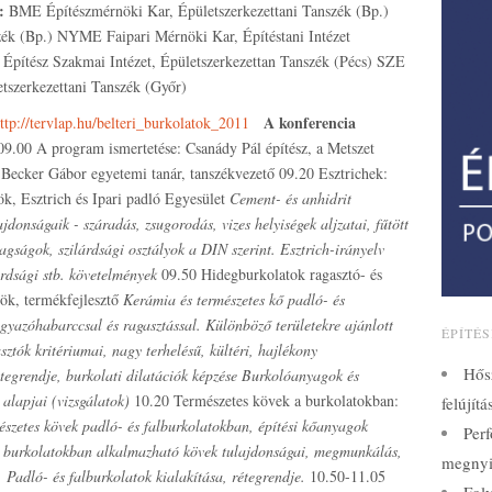
:
BME Építészmérnöki Kar, Épületszerkezettani Tanszék (Bp.)
ék (Bp.) NYME Faipari Mérnöki Kar, Építéstani Intézet
Építész Szakmai Intézet, Épületszerkezettan Tanszék (Pécs) SZE
etszerkezettani Tanszék (Győr)
A konferencia
ttp://tervlap.hu/belteri_burkolatok_2011
09.00 A program ismertetése: Csanády Pál építész, a Metszet
. Becker Gábor egyetemi tanár, tanszékvezető 09.20 Esztrichek:
k, Esztrich és Ipari padló Egyesület
Cement- és anhidrit
ajdonságaik - száradás, zsugorodás, vizes helyiségek aljzatai, fűtött
stagságok, szilárdsági osztályok a DIN szerint. Esztrich-irányelv
árdsági stb. követelmények
09.50 Hidegburkolatok ragasztó- és
ök, termékfejlesztő
Kerámia és természetes kő padló- és
yazóhabarccsal és ragasztással. Különböző területekre ajánlott
ÉPÍTÉ
tók kritériumai, nagy terhelésű, kültéri, hajlékony
Hős
rétegrendje, burkolati dilatációk képzése Burkolóanyagok és
alapjai (vizsgálatok)
10.20 Természetes kövek a burkolatokban:
felújít
szetes kövek padló- és falburkolatokban, építési kőanyagok
Perf
téri burkolatokban alkalmazható kövek tulajdonságai, megmunkálás,
megnyi
 Padló- és falburkolatok kialakítása, rétegrendje.
10.50-11.05