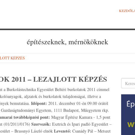
KEZDŐL
építészeknek, mérnököknek
AJLOTT KÉPZÉS
K 2011 – LEZAJLOTT KÉPZÉS
int a Burkolástechnika Egyesület Beltéri burkolatok 2011 címmel
olóanyagok, aljzatok és burkolatok tulajdonságai, illetve a
Időpont:
ények bemutatása.
2011. december 01-én 09.00 órától
s Gazdaságtudományi Egyetem, 1111 Budapest, Műegyetem rkp.
amarai továbbképzési pont:
Magyar Építész Kamara - 1,5 pont
Szervezők:
nt (01/2011/0176)
Esztrich és Ipari padló Egyesület –
Levezető:
esület – Brassnyó László elnök
Csanády Pál – Metszet