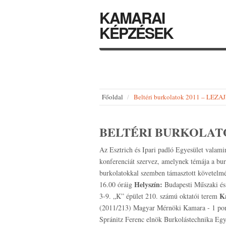
KAMARAI
KÉPZÉSEK
Főoldal
Beltéri burkolatok 2011 – LEZ
BELTÉRI BURKOLATO
Az Esztrich és Ipari padló Egyesület valam
konferenciát szervez, amelynek témája a burk
burkolatokkal szemben támasztott követelm
Helyszín:
16.00 óráig
Budapesti Műszaki é
K
3-9. „K” épület 210. számú oktatói terem
(2011/213) Magyar Mérnöki Kamara - 1 po
Spránitz Ferenc elnök Burkolástechnika Egy