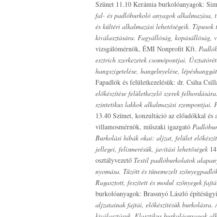
Szünet 11.10 Kerámia burkolóanyagok: Sim
fal- és padlóburkoló anyagok alkalmazása, tí
és kültéri alkalmazási lehetőségeik. Típusok
kiválasztására. Fagyállóság, kopásállóság, v
vizsgálómérnök, ÉMI Nonprofit Kft.
Padlób
esztrich szerkezetek csomópontjai. Úsztatóré
hangszigetelése, hangelnyelése, lépéshanggát
Fapadlók és felületkezelésük: dr. Csiha Cs
előkészítése felületkezelő szerek felhordásár
szintetikus lakkok alkalmazási szempontjai. 
13.40 Szünet, konzultáció az előadókkal és 
villamosmérnök, műszaki igazgató
Padlóbur
Burkolási hibák okai: aljzat, felület előkész
jellegei, felismerésük, javítási lehetőségek
14.
osztályvezető
Textil padlóburkolatok alapany
nyomása. Tűzött és tűnemezelt szőnyegpadlók f
Ragasztott, feszített és modul szőnyegek fajt
burkolóanyagok: Brassnyó László építésügyi
aljzatainak fajtái, előkészítésük burkolásra. 
kiválasztásuk. Elasztikus burkolóanyagok alk