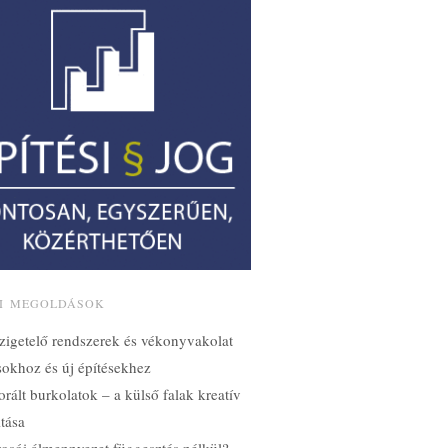
SI MEGOLDÁSOK
zigetelő rendszerek és vékonyvakolat
ásokhoz és új építésekhez
orált burkolatok – a külső falak kreatív
tása