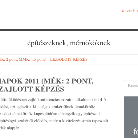
KEZDŐL
építészeknek, mérnököknek
MÉK: 2 pont, MMK: 1,5 pont) – LEZAJLOTT KÉPZÉS
APOK 2011 (MÉK: 2 PONT,
EZAJLOTT KÉPZÉS
üttműködésben zajló konferenciasorozaton alkalmanként 4-5
adást, ezt egészítik ki a cégek szakértőinek témakörhöz
 adott témakörhöz kapcsolódóan elhangzik egy építészeti
ítésügyi szakértői előadás, mely a kivitelezés során tapasztalt
dák alapján.