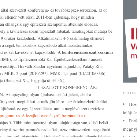
 által szervezett konferencia- és továbbképzés-sorozaton, az öt
ki ellenőr vett részt. 2011-ben újdonság, hogy minden
 elhangzik egy építészeti szempontú, áttekintő előadás,
ly a kivitelezés során tapasztalt hibákat, tanulságokat mutatja be
l 9 órakor kezdődnek. Alkalmanként 4-5 szakmailag elismert
 ki a cégek témakörhöz kapcsolódó alkalmazástechnikai,
A konferenciasorozat szakmai
d és két kávészünet kapcsolódik.
(BME), az Építészmérnöki Kar Épületszerkezettani Tanszék
evezetője:
Horváth Sándor egyetemi adjunktus, Pataky Rita
k:
MÉK: 2 pont (2010/297), MMK: 1,5 pont (01/2010/0036)
(Budapest XI., Hegyalja út 34-36.) -------------------------------
-------------------------------- LEZAJLOTT KONFERENCIÁK:
ÉPÍTÉ
. Az upcycling olyan újrahasznosítást jelent, ahol a
nyezeti megítélésű termék jön létre – ez értelmezhető épület-,
Hős
elújításnak ez egy új szemlélete, ami a meglévő szerkezetekre
felújít
s program >>
A lezajlott eseményről beszámoló >>
Perf
jus 5. Több mint tucatnyi olyan tulajdonsága van külső-belső
megnyi
ványok szerint paraméterezhetőek, azaz számszerűen megadható
 a tervező, biztosítása a kivitelező és a műszaki ellenőr feladata.