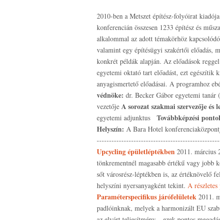
2010-ben a Metszet építész-folyóirat kiadója
konferencián összesen 1233 építész és műsza
alkalommal az adott témakörhöz kapcsolódóan
valamint egy építésügyi szakértői előadás, me
konkrét példák alapján. Az előadások regge
egyetemi oktató tart előadást, ezt egészítik
anyagismertető előadásai. A programhoz ebé
védnöke:
dr. Becker Gábor egyetemi tanár 
A sorozat szakmai szervezője és l
vezetője
Továbbképzési ponto
egyetemi adjunktus
Helyszín:
A Bara Hotel konferenciaközpontja 
------------------------------------------
Upcycling épületléptékben
2011. március 24
tönkrementnél magasabb értékű vagy jobb kör
sőt városrész-léptékben is, az értéknövelő f
helyszíni nyersanyagként tekint.
A részlete
Paraméterspecifikus járófelületek
2011. má
padlóinknak, melyek a harmonizált EU szab
az elvárt teljesítmény – ezek pontos megadása