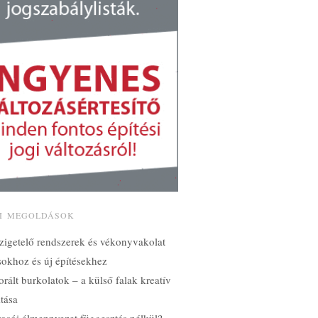
SI MEGOLDÁSOK
zigetelő rendszerek és vékonyvakolat
ásokhoz és új építésekhez
orált burkolatok – a külső falak kreatív
tása