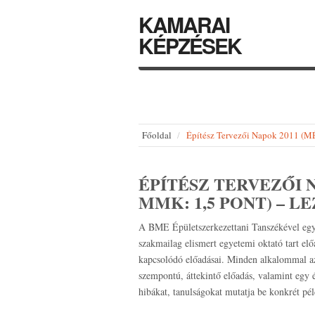
KAMARAI
KÉPZÉSEK
Főoldal
Építész Tervezői Napok 2011 (
ÉPÍTÉSZ TERVEZŐI N
MMK: 1,5 PONT) – L
A BME Épületszerkezettani Tanszékével egy
szakmailag elismert egyetemi oktató tart elő
kapcsolódó előadásai. Minden alkalommal az
szempontú, áttekintő előadás, valamint egy ép
hibákat, tanulságokat mutatja be konkrét pél