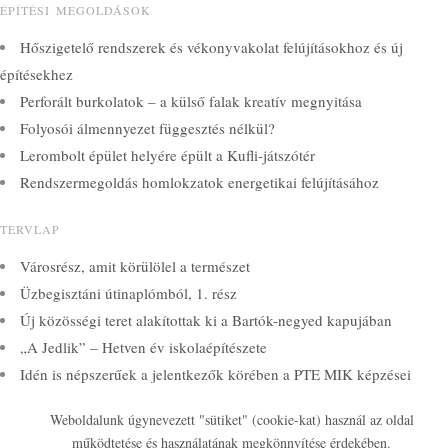
ÉPÍTÉSI MEGOLDÁSOK
Hőszigetelő rendszerek és vékonyvakolat felújításokhoz és új
építésekhez
Perforált burkolatok – a külső falak kreatív megnyitása
Folyosói álmennyezet függesztés nélkül?
Lerombolt épület helyére épült a Kufli-játszótér
Rendszermegoldás homlokzatok energetikai felújításához
TERVLAP
Városrész, amit körülölel a természet
Üzbegisztáni útinaplómból, 1. rész
Új közösségi teret alakítottak ki a Bartók-negyed kapujában
„A Jedlik” – Hetven év iskolaépítészete
Idén is népszerűek a jelentkezők körében a PTE MIK képzései
Weboldalunk úgynevezett "sütiket" (cookie-kat) használ az oldal
© 2026 Kamarai Képzések
működtetése és használatának megkönnyítése érdekében.