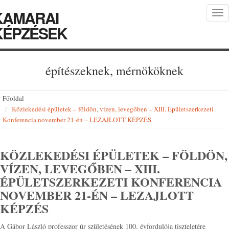
KAMARAI
Tog
nav
KÉPZÉSEK
építészeknek, mérnököknek
Főoldal
Közlekedési épületek – földön, vízen, levegőben – XIII. Épületszerkezeti
Konferencia november 21-én – LEZAJLOTT KÉPZÉS
KÖZLEKEDÉSI ÉPÜLETEK – FÖLDÖN,
VÍZEN, LEVEGŐBEN – XIII.
ÉPÜLETSZERKEZETI KONFERENCIA
NOVEMBER 21-ÉN – LEZAJLOTT
KÉPZÉS
A Gábor László professzor úr születésének 100. évfordulója tiszteletére