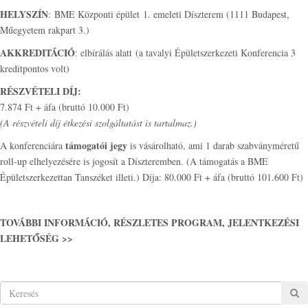
HELYSZÍN
: BME Központi épület 1. emeleti Díszterem (1111 Budapest,
Műegyetem rakpart 3.)
AKKREDITÁCIÓ
: elbírálás alatt (a tavalyi Épületszerkezeti Konferencia 3
kreditpontos volt)
RÉSZVÉTELI DÍJ:
7.874 Ft + áfa (bruttó 10.000 Ft)
(A részvételi díj étkezési szolgáltatást is tartalmaz.)
támogatói jegy
A konferenciára
is vásárolható, ami 1 darab szabványméretű
roll-up elhelyezésére is jogosít a Díszteremben. (A támogatás a BME
Épületszerkezettan Tanszéket illeti.) Díja: 80.000 Ft + áfa (bruttó 101.600 Ft)
TOVÁBBI INFORMÁCIÓ, RÉSZLETES PROGRAM, JELENTKEZÉSI
LEHETŐSÉG >>