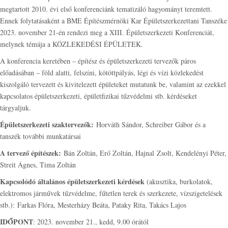
megtartott 2010. évi első konferenciánk tematizáló hagyományt teremtett.
Ennek folytatásaként a BME Építészmérnöki Kar Épületszerkezettani Tanszéke
2023. november 21-én rendezi meg a XIII. Épületszerkezeti Konferenciát,
melynek témája a KÖZLEKEDÉSI ÉPÜLETEK.
A konferencia keretében – építész és épületszerkezeti tervezők páros
előadásában – föld alatti, felszíni, kötöttpályás, légi és vízi közlekedést
kiszolgáló tervezett és kivitelezett épületeket mutatunk be, valamint az ezekkel
kapcsolatos épületszerkezeti, épületfizikai tűzvédelmi stb. kérdéseket
tárgyaljuk.
Épületszerkezeti szaktervezők:
Horváth Sándor, Schreiber Gábor és a
tanszék további munkatársai
A tervező építészek:
Bán Zoltán, Erő Zoltán, Hajnal Zsolt, Kendelényi Péter,
Streit Ágnes, Tima Zoltán
Kapcsolódó általános épületszerkezeti kérdések
(akusztika, burkolatok,
elektromos járművek tűzvédelme, fűtetlen terek és szerkezete, vízszigetelések
stb.): Farkas Flóra, Mesterházy Beáta, Pataky Rita, Takács Lajos
IDŐPONT
: 2023. november 21., kedd, 9.00 órától