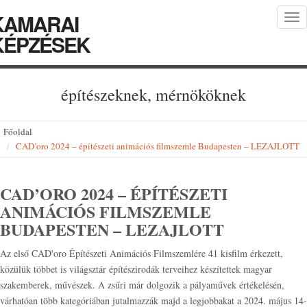
KAMARAI
Tog
nav
KÉPZÉSEK
építészeknek, mérnököknek
Főoldal
CAD’oro 2024 – építészeti animációs filmszemle Budapesten – LEZAJLOTT
CAD’ORO 2024 – ÉPÍTÉSZETI
ANIMÁCIÓS FILMSZEMLE
BUDAPESTEN – LEZAJLOTT
Az első CAD'oro Építészeti Animációs Filmszemlére 41 kisfilm érkezett,
közülük többet is világsztár építészirodák terveihez készítettek magyar
szakemberek, művészek. A zsűri már dolgozik a pályaművek értékelésén,
várhatóan több kategóriában jutalmazzák majd a legjobbakat a 2024. május 14-