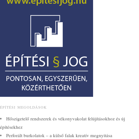
ÉPÍTÉSI MEGOLDÁSOK
Hőszigetelő rendszerek és vékonyvakolat felújításokhoz és új
építésekhez
Perforált burkolatok – a külső falak kreatív megnyitása