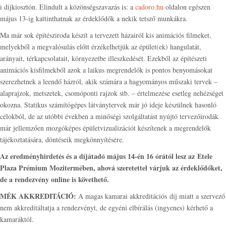
i díjkiosztón. Elindult a közönségszavazás is: a
cadoro.hu
oldalon egészen
május 13-ig kattinthatnak az érdeklődők a nekik tetsző munkákra.
Ma már sok építésziroda készít a tervezett házairól kis animációs filmeket,
melyekből a megvalósulás előtt érzékelhetjük az épület(ek) hangulatát,
arányait, térkapcsolatait, környezetbe illeszkedését. Ezekből az építészeti
animációs kisfilmekből azok a laikus megrendelők is pontos benyomásokat
szerezhetnek a leendő házról, akik számára a hagyományos műszaki tervek –
alaprajzok, metszetek, csomóponti rajzok stb. – értelmezése esetleg nehézséget
okozna. Statikus számítógépes látványtervek már jó ideje készülnek hasonló
célokból, de az utóbbi években a minőségi szolgáltatást nyújtó tervezőirodák
már jellemzően mozgóképes épületvizualizációt készítenek a megrendelők
tájékoztatására, döntéseik megkönnyítésére.
Az eredményhirdetés és a díjátadó május 14-én 16 órától lesz az Etele
Plaza Prémium Mozitermében, ahová szeretettel várjuk az érdeklődőket,
de a rendezvény online is követhető.
MÉK AKKREDITÁCIÓ:
A magas kamarai akkreditációs díj miatt a szervező
nem akkreditáltatja a rendezvényt, de egyéni elbírálás (ingyenes) kérhető a
kamaráktól.