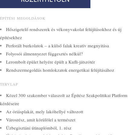
ÉPÍTÉSI MEGOLDÁSOK
Hőszigetelő rendszerek és vékonyvakolat felújításokhoz és új
építésekhez
Perforált burkolatok – a külső falak kreatív megnyitása
Folyosói álmennyezet függesztés nélkül?
Lerombolt épület helyére épült a Kufli-játszótér
Rendszermegoldás homlokzatok energetikai felújításához
TERVLAP
Közel 300 szakember válaszolt az Építész Szakpolitikai Platform
kérdéseire
Az óriásplakát, mely lakóhellyé változott
Városrész, amit körülölel a természet
Üzbegisztáni útinaplómból, 1. rész