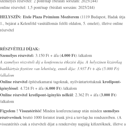
személyes részvétel: 2 pont/nap (bírálati sorszám: 2025/244)
online részvétel: 1,5 pont/nap (bírálati sorszám: 2025/244)
HELYSZÍN:
Etele Plaza Prémium Moziterem
(1119 Budapest, Hadak útja
1., bejárat a Kelenföld vasútállomás felőli oldalon, 5. emelet), illetve online
részvétel
RÉSZVÉTELI DÍJAK:
Személyes részvétel:
4.000 Ft
3.150 Ft + áfa (
) /alkalom
A személyes részvételi díj a konferencia étkezési díja. A helyszínen kizárólag
bankkártyás fizetésre van lehetőség, ennek díja: 3.937 Ft + áfa (5.000 Ft)
/alkalom
Online részvétel
kredipont-
építészkamarai tagoknak, nyilvántartottaknak
igényléssel
6.000 Ft
: 4.724 Ft + áfa (
) /alkalom
Online részvétel
kredipont-igénylés nélkül
3.000 Ft
: 2.362 Ft + áfa (
)
/alkalom
Figyelem ! Visszatérítés!
személyes
Minden konferencianap után minden
résztvevőnek
bruttó 1000 forintot írunk jóvá a tervlap.hu rendszerében. (A
visszatérítés csak a részvételi díjat a rendezvény napjáig kifizetőknek, illetve a