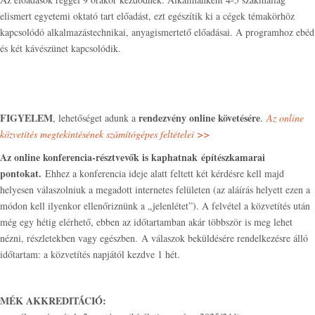
elismert egyetemi oktató tart előadást, ezt egészítik ki a cégek témakörhöz
kapcsolódó alkalmazástechnikai, anyagismertető előadásai. A programhoz ebéd
és két kávészünet kapcsolódik.
FIGYELEM
rendezvény online követésére
, lehetőséget adunk a
.
Az online
közvetítés megtekintésének számítógépes feltételei >>
Az online konferencia-résztvevők is kaphatnak építészkamarai
pontokat.
Ehhez a konferencia ideje alatt feltett két kérdésre kell majd
helyesen válaszolniuk a megadott internetes felületen (az aláírás helyett ezen a
módon kell ilyenkor ellenőriznünk a „jelenlétet”). A felvétel a közvetítés után
még egy hétig elérhető, ebben az időtartamban akár többször is meg lehet
nézni, részletekben vagy egészben. A válaszok beküldésére rendelkezésre álló
időtartam: a közvetítés napjától kezdve 1 hét.
MÉK AKKREDITÁCIÓ: