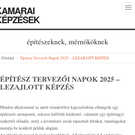
KAMARAI
Tog
nav
KÉPZÉSEK
építészeknek, mérnököknek
Főoldal
Építész Tervezői Napok 2025 – LEZAJLOTT KÉPZÉS
ÉPÍTÉSZ TERVEZŐI NAPOK 2025 –
LEZAJLOTT KÉPZÉS
Minden alkalommal az adott témakörhöz kapcsolódóan elhangzik egy
építészeti szempontú, sokszor külföldi kitekintő, valamint egy építésügyi
szakértői előadás, mely a kivitelezés során tapasztalt hibákat, tanulságokat
mutatja be konkrét példák alapján.
Az előadások reggel 9 órakor kezdődnek. Alkalmanként 4-5 szakmailag