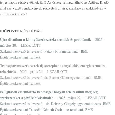
teljes napon résztvevőknek jár!) Az összeg felhasználható az Artifex Kiadó
által szervezett rendezvények részvételi díjaira, szaklap- és szakkiadvány-
előfizetésekre stb.!
IDŐPONTOK ÉS TÉMÁK
Újra divatban a könnyűszerkezetek: trendek és problémák
– 2025.
március 20. – LEZAJLOTT
Szakmai szervező és levezető: Pataky Rita mestertanár, BME
Épületszerkezettani Tanszék
Transzparens szerkezetek új szerepben: árnyékolás, energiatermelés,
teherbírás
– 2025. április 24. – LEZAJLOTT
Szakmai szervező és levezető: dr. Becker Gábor egyetemi tanár, BME
Épületszerkezettani Tanszék
Felújítások értéknövelő képessége: hogyan feleltessünk meg régi
szerkezeteket a jövő kihívásainak?
– 2025. május 22. – LEZAJLOTT
Szakmai szervező és levezető: dr. Dobszay Gergely egyetemi docens, BME
Épületszerkezettani Tanszék, Németh Csaba mesteroktató, BME