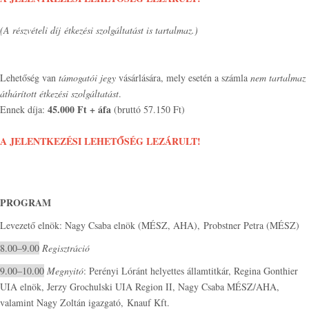
(A részvételi díj étkezési szolgáltatást is tartalmaz.)
Lehetőség van
támogatói jegy
vásárlására, mely esetén a számla
nem tartalmaz
áthárított étkezési szolgáltatást
.
45.000 Ft + áfa
Ennek díja:
(bruttó 57.150 Ft)
A JELENTKEZÉSI LEHETŐSÉG LEZÁRULT!
PROGRAM
Levezető elnök: Nagy Csaba elnök (MÉSZ, AHA), Probstner Petra (MÉSZ)
8.00–9.00
Regisztráció
9.00–10.00
Megnyitó
: Perényi Lóránt helyettes államtitkár, Regina Gonthier
UIA elnök, Jerzy Grochulski UIA Region II, Nagy Csaba MÉSZ/AHA,
valamint Nagy Zoltán igazgató, Knauf Kft.