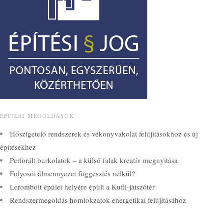
ÉPÍTÉSI MEGOLDÁSOK
Hőszigetelő rendszerek és vékonyvakolat felújításokhoz és új
építésekhez
Perforált burkolatok – a külső falak kreatív megnyitása
Folyosói álmennyezet függesztés nélkül?
Lerombolt épület helyére épült a Kufli-játszótér
Rendszermegoldás homlokzatok energetikai felújításához