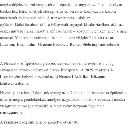
megkérdőjelezi a szokványos térkoncepciókat és anyaghasználatot, és olyan
tereket hoz létre, amelyek elősegítik az emberek és környezetük közötti
interakciót és kapcsolatokat. A transzparencia – akár az
épületek kialakításában, akár a felhasznált anyagok kiválasztásában, akár az
összes művében alkalmazott alapfilozófiában – központi elemként jelenik meg
Anne
nemcsak Yamamoto műveiben, hanem a többi világhírű alkotó (
Lacaton
Evan Jahn
Graeme Brooker
Remco Siebring
,
,
,
) műveiben is.
A Nemzetközi Építészkongresszus szervezői ebben az évben is a világ
2025. március 7-
élvonalába tartozó építészeket hívtak Budapestre. A
i
Nemzeti Atlétikai Központ
rendezvény helyszíne ezúttal az új
konferenciaterme.
Használja ki a lehetőséget, nézze meg az előadóink által bemutatott épületeket,
ismerje meg a gondolatokat, amelyek napjainkban a kreatív építészeti munka
világtrendjeit meghatározzák! A rendezvény központi fogalma a
transzparencia
.
részletes program
A
lejjebb görgetve olvasható.