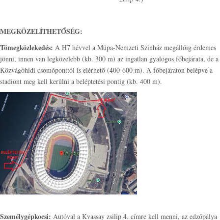
MEGKÖZELÍTHETŐSÉG:
Tömegközlekedés:
A H7 hévvel a Müpa-Nemzeti Színház megállóig érdemes
jönni, innen van legközelebb (kb. 300 m) az ingatlan gyalogos főbejárata, de a
Közvágóhídi csomóponttól is elérhető (400-600 m). A főbejáraton belépve a
stadiont meg kell kerülni a beléptetési pontig (kb. 400 m).
Személygépkocsi:
Autóval a Kvassay zsilip 4. címre kell menni, az edzőpálya