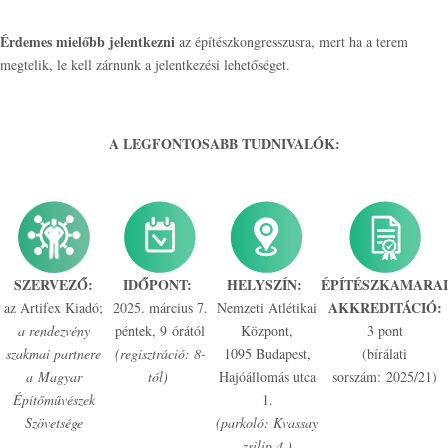
Érdemes mielőbb jelentkezni
az építészkongresszusra, mert ha a terem
megtelik, le kell zárnunk a jelentkezési lehetőséget.
A LEGFONTOSABB TUDNIVALÓK:
SZERVEZŐ:
IDŐPONT:
HELYSZÍN:
ÉPÍTÉSZKAMARAI
AKKREDITÁCIÓ:
az Artifex Kiadó;
2025. március 7.
Nemzeti Atlétikai
a rendezvény
péntek, 9 órától
Központ,
3 pont
szakmai partnere
(regisztráció: 8-
1095 Budapest,
(bírálati
a Magyar
tól)
Hajóállomás utca
sorszám: 2025/21)
Építőművészek
1.
Szövetsége
(parkoló: Kvassay
zsilip 4.)