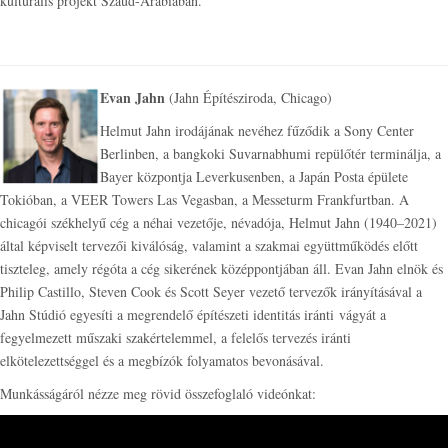
kulturális projekt Szaúd-Arábiában.
Evan Jahn
(Jahn Építésziroda, Chicago)
Helmut Jahn irodájának nevéhez fűződik a Sony Center
Berlinben, a bangkoki Suvarnabhumi repülőtér terminálja, a
Bayer központja Leverkusenben, a Japán Posta épülete
Tokióban, a VEER Towers Las Vegasban, a Messeturm Frankfurtban. A
chicagói székhelyű cég a néhai vezetője, névadója, Helmut Jahn (1940–2021)
által képviselt tervezői kiválóság, valamint a szakmai együttműködés előtt
tiszteleg, amely régóta a cég sikerének középpontjában áll. Evan Jahn elnök és
Philip Castillo, Steven Cook és Scott Seyer vezető tervezők irányításával a
Jahn Stúdió egyesíti a megrendelő építészeti identitás iránti vágyát a
fegyelmezett műszaki szakértelemmel, a felelős tervezés iránti
elkötelezettséggel és a megbízók folyamatos bevonásával.
Munkásságáról nézze meg rövid összefoglaló videónkat: