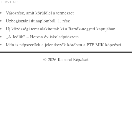
TERVLAP
Városrész, amit körülölel a természet
Üzbegisztáni útinaplómból, 1. rész
Új közösségi teret alakítottak ki a Bartók-negyed kapujában
„A Jedlik” – Hetven év iskolaépítészete
Idén is népszerűek a jelentkezők körében a PTE MIK képzései
© 2026 Kamarai Képzések