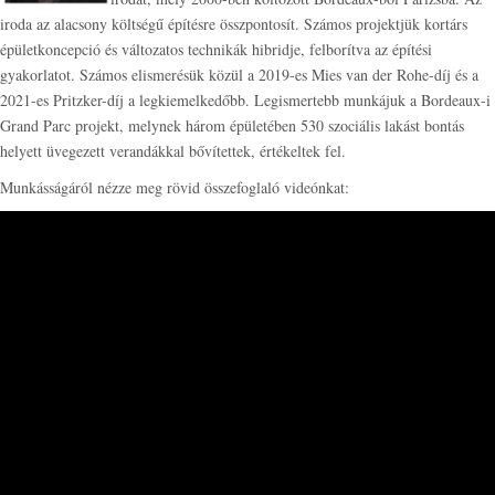
iroda az alacsony költségű építésre összpontosít. Számos projektjük kortárs
épületkoncepció és változatos technikák hibridje, felborítva az építési
gyakorlatot. Számos elismerésük közül a 2019-es Mies van der Rohe-díj és a
2021-es Pritzker-díj a legkiemelkedőbb. Legismertebb munkájuk a Bordeaux-i
Grand Parc projekt, melynek három épületében 530 szociális lakást bontás
helyett üvegezett verandákkal bővítettek, értékeltek fel.
Munkásságáról nézze meg rövid összefoglaló videónkat: