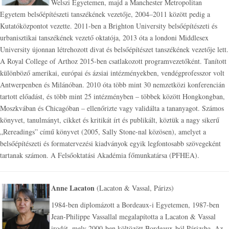
Welszi Egyetemen, majd a Manchester Metropolitan
Egyetem belsőépítészeti tanszékének vezetője, 2004–2011 között pedig a
Kutatóközpontot vezette. 2011-ben a Brighton University belsőépítészeti és
urbanisztikai tanszékének vezető oktatója, 2013 óta a londoni Middlesex
University újonnan létrehozott divat és belsőépítészet tanszékének vezetője lett.
A Royal College of Arthoz 2015-ben csatlakozott programvezetőként. Tanított
különböző amerikai, európai és ázsiai intézményekben, vendégprofesszor volt
Antwerpenben és Milánóban. 2010 óta több mint 30 nemzetközi konferencián
tartott előadást, és több mint 25 intézményben – többek között Hongkongban,
Moszkvában és Chicagóban – ellenőrizte vagy validálta a tananyagot. Számos
könyvet, tanulmányt, cikket és kritikát írt és publikált, köztük a nagy sikerű
„Rereadings” című könyvet (2005, Sally Stone-nal közösen), amelyet a
belsőépítészeti és formatervezési kiadványok egyik legfontosabb szövegeként
tartanak számon. A Felsőoktatási Akadémia főmunkatársa (PFHEA).
Anne Lacaton
(Lacaton & Vassal, Párizs)
1984-ben diplomázott a Bordeaux-i Egyetemen, 1987-ben
Jean-Philippe Vassallal megalapította a Lacaton & Vassal
irodát, mely 2000-ben költözött Bordeaux-ból Párizsba. Az