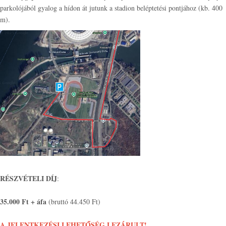
parkolójából gyalog a hídon át jutunk a stadion beléptetési pontjához (kb. 400
m).
RÉSZVÉTELI DÍJ
:
35.000 Ft + áfa
(bruttó 44.450 Ft)
A JELENTKEZÉSI LEHETŐSÉG LEZÁRULT!