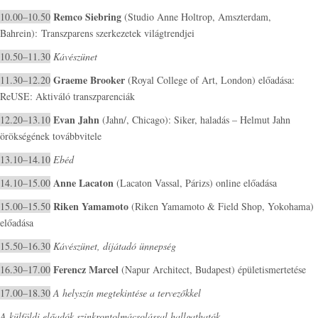
Remco Siebring
10.00–10.50
(Studio Anne Holtrop, Amszterdam,
Bahrein): Transzparens szerkezetek világtrendjei
10.50–11.30
Kávészünet
Graeme Brooker
11.30–12.20
(Royal College of Art, London) előadása:
ReUSE: Aktiváló transzparenciák
Evan Jahn
12.20–13.10
(Jahn/, Chicago): Siker, haladás – Helmut Jahn
örökségének továbbvitele
13.10–14.10
Ebéd
Anne Lacaton
14.10–15.00
(Lacaton Vassal, Párizs) online előadása
Riken Yamamoto
15.00–15.50
(Riken Yamamoto & Field Shop, Yokohama)
előadása
15.50–16.30
Kávészünet, díjátadó ünnepség
Ferencz Marcel
16.30–17.00
(Napur Architect, Budapest) épületismertetése
17.00–18.30
A helyszín megtekintése a tervezőkkel
A külföldi előadók szinkrontolmácsolással hallgathatók.