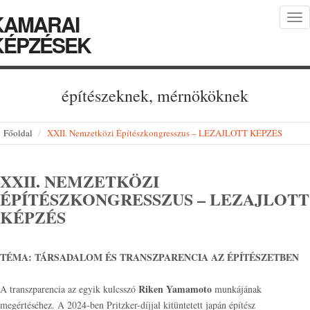
KAMARAI
Tog
nav
KÉPZÉSEK
építészeknek, mérnököknek
Főoldal
XXII. Nemzetközi Építészkongresszus – LEZAJLOTT KÉPZÉS
XXII. NEMZETKÖZI
ÉPÍTÉSZKONGRESSZUS – LEZAJLOTT
KÉPZÉS
TÉMA: TÁRSADALOM ÉS TRANSZPARENCIA AZ ÉPÍTÉSZETBEN
Riken Yamamoto
A transzparencia az egyik kulcsszó
munkájának
megértéséhez. A 2024-ben Pritzker-díjjal kitüntetett japán építész