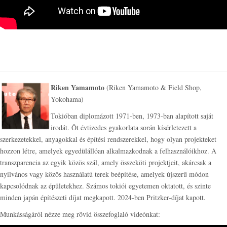
Riken Yamamoto
(Riken Yamamoto & Field Shop,
Yokohama)
Tokióban diplomázott 1971-ben, 1973-ban alapított saját
irodát. Öt évtizedes gyakorlata során kísérletezett a
szerkezetekkel, anyagokkal és építési rendszerekkel, hogy olyan projekteket
hozzon létre, amelyek egyedülállóan alkalmazkodnak a felhasználóikhoz. A
transzparencia az egyik közös szál, amely összeköti projektjeit, akárcsak a
nyilvános vagy közös használatú terek beépítése, amelyek újszerű módon
kapcsolódnak az épületekhez. Számos tokiói egyetemen oktatott, és szinte
minden japán építészeti díjat megkapott. 2024-ben Pritzker-díjat kapott.
Munkásságáról nézze meg rövid összefoglaló videónkat: