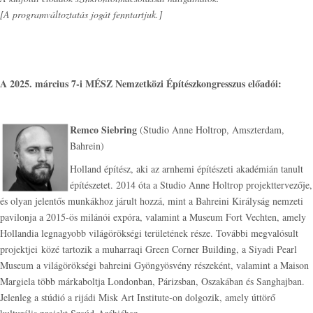
[A programváltoztatás jogát fenntartjuk.]
A 2025. március 7-i MÉSZ Nemzetközi Építészkongresszus előadói:
Remco Siebring
(Studio Anne Holtrop, Amszterdam,
Bahrein)
Holland építész, aki az arnhemi építészeti akadémián tanult
építészetet. 2014 óta a Studio Anne Holtrop projekttervezője,
és olyan jelentős munkákhoz járult hozzá, mint a Bahreini Királyság nemzeti
pavilonja a 2015-ös milánói expóra, valamint a Museum Fort Vechten, amely
Hollandia legnagyobb világörökségi területének része. További megvalósult
projektjei közé tartozik a muharraqi Green Corner Building, a Siyadi Pearl
Museum a világörökségi bahreini Gyöngyösvény részeként, valamint a Maison
Margiela több márkaboltja Londonban, Párizsban, Oszakában és Sanghajban.
Jelenleg a stúdió a rijádi Misk Art Institute-on dolgozik, amely úttörő