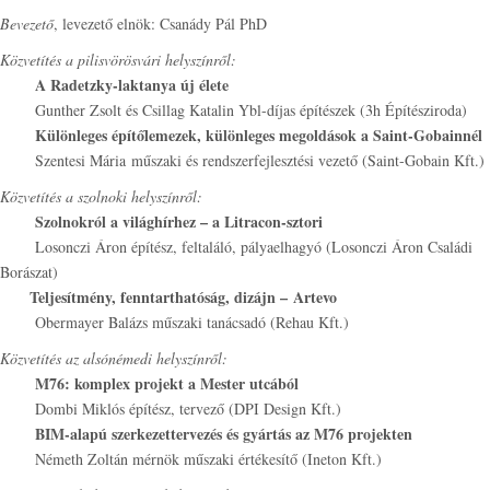
Bevezető
, levezető elnök: Csanády Pál PhD
Közvetítés a pilisvörösvári helyszínről:
A Radetzky-laktanya új élete
Gunther Zsolt és Csillag Katalin Ybl-díjas építészek (3h Építésziroda)
Különleges építőlemezek, különleges megoldások a Saint-Gobainnél
Szentesi Mária műszaki és rendszerfejlesztési vezető (Saint-Gobain Kft.)
Közvetítés a szolnoki helyszínről:
Szolnokról a világhírhez – a Litracon-sztori
Losonczi Áron építész, feltaláló, pályaelhagyó (Losonczi Áron Családi
Borászat)
Teljesítmény, fenntarthatóság, dizájn – Artevo
Obermayer Balázs műszaki tanácsadó (Rehau Kft.)
Közvetítés az alsónémedi helyszínről:
M76: komplex projekt a Mester utcából
Dombi Miklós építész, tervező (DPI Design Kft.)
BIM-alapú szerkezettervezés és gyártás az M76 projekten
Németh Zoltán mérnök műszaki értékesítő (Ineton Kft.)