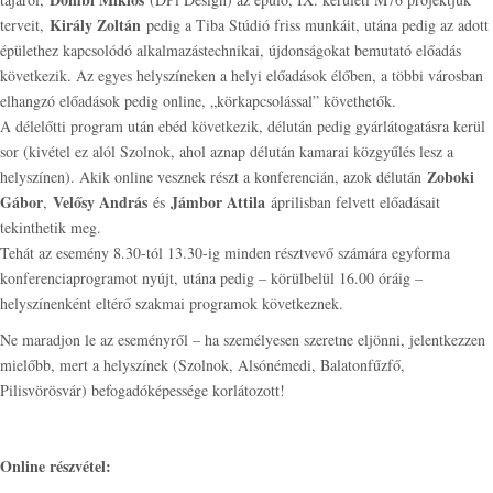
Király Zoltán
terveit,
pedig a Tiba Stúdió friss munkáit, utána pedig az adott
épülethez kapcsolódó alkalmazástechnikai, újdonságokat bemutató előadás
következik. Az egyes helyszíneken a helyi előadások élőben, a többi városban
elhangzó előadások pedig online, „körkapcsolással” követhetők.
A délelőtti program után ebéd következik, délután pedig gyárlátogatásra kerül
sor (kivétel ez alól Szolnok, ahol aznap délután kamarai közgyűlés lesz a
Zoboki
helyszínen). Akik online vesznek részt a konferencián, azok délután
Gábor
Velősy András
Jámbor Attila
,
és
áprilisban felvett előadásait
tekinthetik meg.
Tehát az esemény 8.30-tól 13.30-ig minden résztvevő számára egyforma
konferenciaprogramot nyújt, utána pedig – körülbelül 16.00 óráig –
helyszínenként eltérő szakmai programok következnek.
Ne maradjon le az eseményről – ha személyesen szeretne eljönni, jelentkezzen
mielőbb, mert a helyszínek (Szolnok, Alsónémedi, Balatonfűzfő,
Pilisvörösvár) befogadóképessége korlátozott!
Online részvétel: