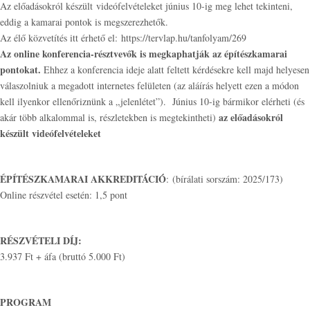
Az előadásokról készült videófelvételeket június 10-ig meg lehet tekinteni,
eddig a kamarai pontok is megszerezhetők.
Az élő közvetítés itt érhető el: https://tervlap.hu/tanfolyam/269
Az online konferencia-résztvevők is megkaphatják az építészkamarai
pontokat.
Ehhez a konferencia ideje alatt feltett kérdésekre kell majd helyesen
válaszolniuk a megadott internetes felületen (az aláírás helyett ezen a módon
kell ilyenkor ellenőriznünk a „jelenlétet”). Június 10-ig bármikor elérheti (és
az előadásokról
akár több alkalommal is, részletekben is megtekintheti)
készült videófelvételeket
ÉPÍTÉSZKAMARAI AKKREDITÁCIÓ
: (bírálati sorszám: 2025/173)
Online részvétel esetén: 1,5 pont
RÉSZVÉTELI DÍJ:
3.937 Ft + áfa (bruttó 5.000 Ft)
PROGRAM