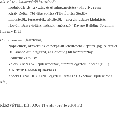
Közvetítés a balatonfűzfői helyszínről:
Irodaépületek tervezése és újrahasznosítása (adaptive reuse)
Király Zoltán Ybl-díjas építész (Tiba Építész Stúdió)
Lapostetők, terasztetők, zöldtetők – energiatudatos kialakítás
Horváth Bence építész, műszaki tanácsadó ( Ravago Building Solutions
Hungary Kft.)
Online program
(felvételről)
Napelemek, árnyékolók és pergolák létesítésének építési jogi feltételei
Dr. Jámbor Attila ügyvéd, az Építésijog.hu főszerkesztője
Épületfizika plusz
Velősy András okl. építészmérnök, címzetes egyetemi docens (PTE)
A Richter Gedeon új székháza
Zoboki Gábor DLA habil., egyetemi tanár (ZDA-Zoboki Építésziroda
Kft.)
RÉSZVÉTELI DÍJ:
3.937 Ft + áfa (bruttó 5.000 Ft)