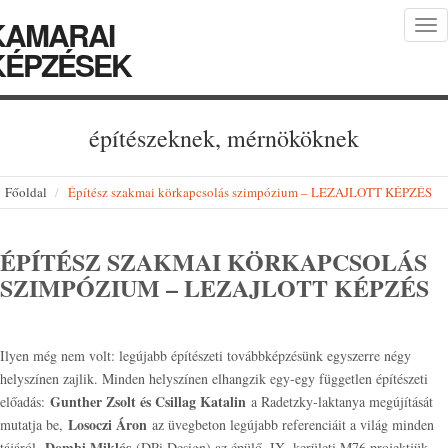
KAMARAI
Tog
nav
KÉPZÉSEK
építészeknek, mérnököknek
Főoldal
Építész szakmai körkapcsolás szimpózium – LEZAJLOTT KÉPZÉS
ÉPÍTÉSZ SZAKMAI KÖRKAPCSOLÁS
SZIMPÓZIUM – LEZAJLOTT KÉPZÉS
Ilyen még nem volt: legújabb építészeti továbbképzésünk egyszerre négy
helyszínen zajlik. Minden helyszínen elhangzik egy-egy független építészeti
Gunther Zsolt és Csillag Katalin
előadás:
a Radetzky-laktanya megújítását
Losoczi Áron
mutatja be,
az üvegbeton legújabb referenciáit a világ minden
Dombi Miklós
tájáról,
(DPi Design) az épülő, IX. kerületi M76 projektjük