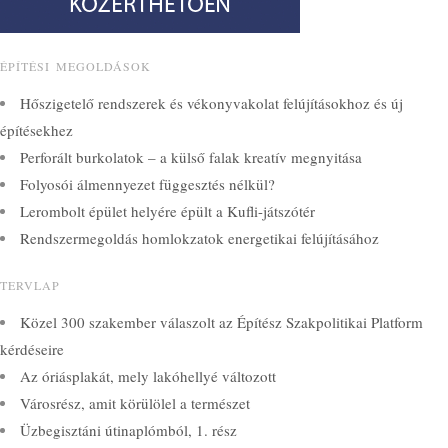
ÉPÍTÉSI MEGOLDÁSOK
Hőszigetelő rendszerek és vékonyvakolat felújításokhoz és új
építésekhez
Perforált burkolatok – a külső falak kreatív megnyitása
Folyosói álmennyezet függesztés nélkül?
Lerombolt épület helyére épült a Kufli-játszótér
Rendszermegoldás homlokzatok energetikai felújításához
TERVLAP
Közel 300 szakember válaszolt az Építész Szakpolitikai Platform
kérdéseire
Az óriásplakát, mely lakóhellyé változott
Városrész, amit körülölel a természet
Üzbegisztáni útinaplómból, 1. rész