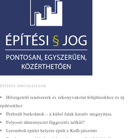
ÉPÍTÉSI MEGOLDÁSOK
Hőszigetelő rendszerek és vékonyvakolat felújításokhoz és új
építésekhez
Perforált burkolatok – a külső falak kreatív megnyitása
Folyosói álmennyezet függesztés nélkül?
Lerombolt épület helyére épült a Kufli-játszótér