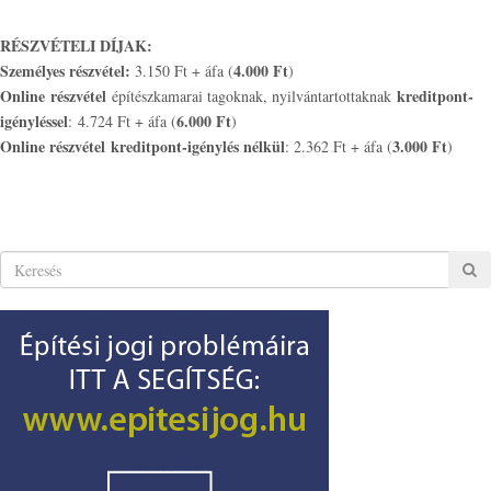
RÉSZVÉTELI DÍJAK:
Személyes részvétel:
4.000 Ft
3.150 Ft + áfa (
)
Online
részvétel
kreditpont-
építészkamarai tagoknak, nyilvántartottaknak
igényléssel
6.000 Ft
: 4.724 Ft + áfa (
)
Online részvétel
kreditpont-igénylés nélkül
3.000 Ft
: 2.362 Ft + áfa (
)