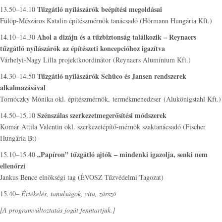
Tűzgátló nyílászárók beépítési megoldásai
13.50–14.10
Fülöp-Mészáros Katalin építészmérnök tanácsadó (Hörmann Hungária Kft.)
Ahol a dizájn és a tűzbiztonság találkozik – Reynaers
14.10–14.30
tűzgátló nyílászárók az építészeti koncepcióhoz igazítva
Várhelyi-Nagy Lilla projektkoordinátor (Reynaers Alumínium Kft.)
Tűzgátló nyílászárók Schüco és Jansen rendszerek
14.30–14.50
alkalmazásával
Tornóczky Mónika okl. építészmérnök, termékmenedzser (Alukönigstahl Kft.)
Szénszálas szerkezetmegerősítési módszerek
14.50–15.10
Komár Attila Valentin okl. szerkezetépítő-mérnök szaktanácsadó (Fischer
Hungária Bt)
„Papíron” tűzgátló ajtók – mindenki igazolja, senki nem
15.10–15.40
ellenőrzi
Jankus Bence elnökségi tag (ÉVOSZ Tűzvédelmi Tagozat)
15.40–
Értékelés, tanulságok, vita, zárszó
[A programváltoztatás jogát fenntartjuk.]