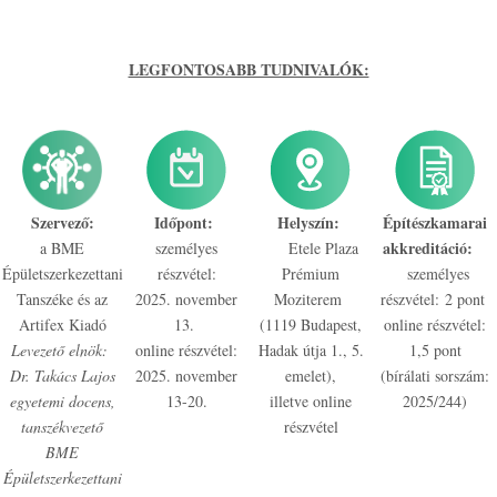
LEGFONTOSABB TUDNIVALÓK:
Szervező:
Időpont:
Helyszín:
Építészkamarai
akkreditáció:
a BME
személyes
Etele Plaza
Épületszerkezettani
részvétel:
Prémium
személyes
Tanszéke és az
2025. november
Moziterem
részvétel: 2 pont
Artifex Kiadó
13.
(1119 Budapest,
online részvétel:
Levezető elnök:
online részvétel:
Hadak útja 1., 5.
1,5 pont
Dr. Takács Lajos
2025. november
emelet),
(bírálati sorszám:
egyetemi docens,
13-20.
illetve online
2025/244)
tanszékvezető
részvétel
BME
Épületszerkezettani