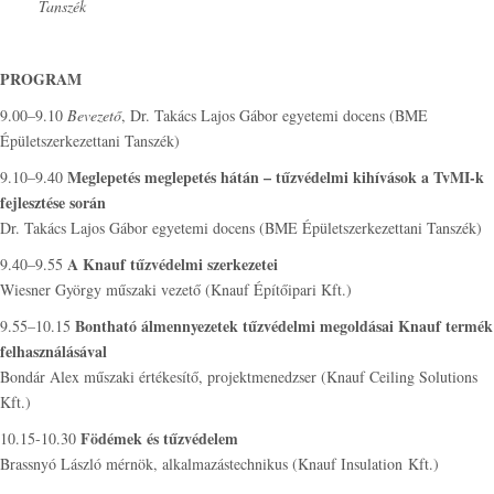
Tanszék
PROGRAM
9.00–9.10
Bevezető
, Dr. Takács Lajos Gábor egyetemi docens (BME
Épületszerkezettani Tanszék)
Meglepetés meglepetés hátán – tűzvédelmi kihívások a TvMI-k
9.10–9.40
fejlesztése során
Dr. Takács Lajos Gábor egyetemi docens (BME Épületszerkezettani Tanszék)
A Knauf tűzvédelmi szerkezetei
9.40–9.55
Wiesner György műszaki vezető (Knauf Építőipari Kft.)
Bontható álmennyezetek tűzvédelmi megoldásai Knauf termék
9.55–10.15
felhasználásával
Bondár Alex műszaki értékesítő, projektmenedzser (Knauf Ceiling Solutions
Kft.)
Födémek és tűzvédelem
10.15-10.30
Brassnyó László mérnök, alkalmazástechnikus (Knauf Insulation Kft.)