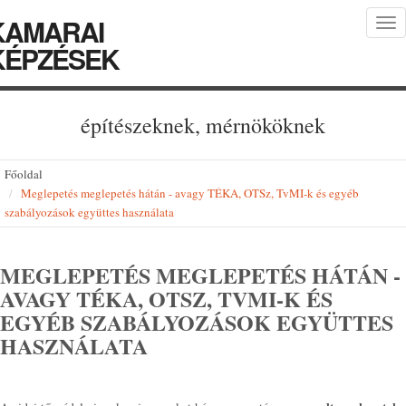
KAMARAI
Tog
nav
KÉPZÉSEK
építészeknek, mérnököknek
Főoldal
Meglepetés meglepetés hátán - avagy TÉKA, OTSz, TvMI-k és egyéb
szabályozások együttes használata
MEGLEPETÉS MEGLEPETÉS HÁTÁN -
AVAGY TÉKA, OTSZ, TVMI-K ÉS
EGYÉB SZABÁLYOZÁSOK EGYÜTTES
HASZNÁLATA