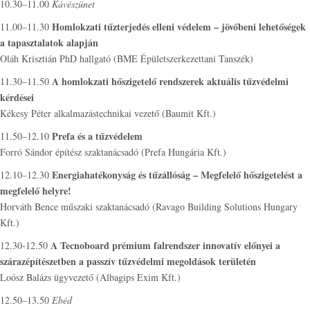
10.30–11.00
Kávészünet
Homlokzati tűzterjedés elleni védelem – jövőbeni lehetőségek
11.00–11.30
a tapasztalatok alapján
Oláh Krisztián PhD hallgató (BME Épületszerkezettani Tanszék)
A homlokzati hőszigetelő rendszerek aktuális tűzvédelmi
11.30–11.50
kérdései
Kékesy Péter alkalmazástechnikai vezető (Baumit Kft.)
Prefa és a tűzvédelem
11.50–12.10
Forró Sándor építész szaktanácsadó (Prefa Hungária Kft.)
Energiahatékonyság és tűzállóság – Megfelelő hőszigetelést a
12.10–12.30
megfelelő helyre!
Horváth Bence műszaki szaktanácsadó (Ravago Building Solutions Hungary
Kft.)
A Tecnoboard prémium falrendszer innovatív előnyei a
12.30-12.50
szárazépítészetben a passzív tűzvédelmi megoldások területén
Loósz Balázs ügyvezető (Albagips Exim Kft.)
12.50–13.50
Ebéd