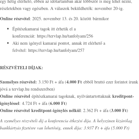
egy hétig elérhető, ebben az időtartamban akár többször is meg lehet nézni,
részletekben vagy egészben. A válaszok beküldhetők: november 20-ig.
Online részvétel
: 2025. november 13. és 20. között bármikor
Építészkamarai tagok itt érhetik el a
konferenciát: https://tervlap.hu/tanfolyam/256
Aki nem igényel kamarai pontot, annak itt elérhető a
felvétel: https://tervlap.hu/tanfolyam/257
RÉSZVÉTELI DÍJAK:
Személyes részvétel:
4.000 Ft
3.150 Ft + áfa (
ebből bruttó ezer forintot írunk
jóvá a tervlap.hu rendszerében)
Online részvétel
kreditpont-
építészkamarai tagoknak, nyilvántartottaknak
igényléssel
6.000 Ft
: 4.724 Ft + áfa (
)
Online részvétel
kreditpont-igénylés nélkül
3.000 Ft
: 2.362 Ft + áfa (
)
A személyes részvételi díj a konferencia étkezési díja. A helyszínen kizárólag
bankkártyás fizetésre van lehetőség, ennek díja: 3.937 Ft + áfa (5.000 Ft)