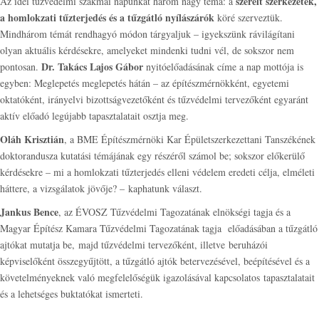
szerelt szerkezetek,
Az idei tűzvédelmi szakmai napunkat három nagy téma: a
a homlokzati tűzterjedés és a tűzgátló nyílászárók
köré szerveztük.
Mindhárom témát rendhagyó módon tárgyaljuk – igyekszünk rávilágítani
olyan aktuális kérdésekre, amelyeket mindenki tudni vél, de sokszor nem
Dr. Takács Lajos Gábor
pontosan.
nyitóelőadásának címe a nap mottója is
egyben: Meglepetés meglepetés hátán – az építészmérnökként, egyetemi
oktatóként, irányelvi bizottságvezetőként és tűzvédelmi tervezőként egyaránt
aktív előadó legújabb tapasztalatait osztja meg.
Oláh Krisztián
, a BME Építészmérnöki Kar Épületszerkezettani Tanszékének
doktorandusza kutatási témájának egy részéről számol be; sokszor előkerülő
kérdésekre – mi a homlokzati tűzterjedés elleni védelem eredeti célja, elméleti
háttere, a vizsgálatok jövője? – kaphatunk választ.
Jankus Bence
, az ÉVOSZ Tűzvédelmi Tagozatának elnökségi tagja és a
Magyar Építész Kamara Tűzvédelmi Tagozatának tagja előadásában a tűzgátló
ajtókat mutatja be, majd tűzvédelmi tervezőként, illetve beruházói
képviselőként összegyűjtött, a tűzgátló ajtók betervezésével, beépítésével és a
követelményeknek való megfelelőségük igazolásával kapcsolatos tapasztalatait
és a lehetséges buktatókat ismerteti.