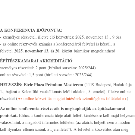
A KONFERENCIA IDŐPONTJA:
- személyes részvétel, illetve élő közvetítés: 2025. november 13., 9 óra
- az online résztvevők számára a konferenciáról felvétel is készül, a
2025. november 13. és 20.
felvétel
között bármikor megtekinthető
ÉPÍTÉSZKAMARAI AKKREDITÁCIÓ
:
személyes részvétel: 2 pont (bírálati sorszám: 2025/244)
online részvétel: 1,5 pont (bírálati sorszám: 2025/244)
HELYSZÍN:
Etele Plaza Prémium Moziterem
(1119 Budapest, Hadak útja
1., bejárat a Kelenföld vasútállomás felőli oldalon, 5. emelet), illetve online
részvétel (
Az online közvetítés megtekintésének számítógépes feltételei >>
)
Az online konferencia-résztvevők is megkaphatják az építészkamarai
pontokat.
Ehhez a konferencia ideje alatt feltett kérdésekre kell majd helyesen
válaszolniuk a megadott internetes felületen (az aláírás helyett ezen a módon
kell ilyenkor ellenőriznünk a „jelenlétet”). A felvétel a közvetítés után még