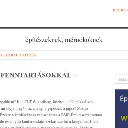
KEZDŐL
építészeknek, mérnököknek
al – LEZAJLOTT KÉPZÉS
 FENNTARTÁSOKKAL –
egoldásai? Itt a CLT és a vályog, közben a hőhidakkal sem
mi oldja meg? – az anyag, a gépészet, a gipsz? Mik az
Ezekre a kérdésekre is választ keres a BME Épületszerkezettani
adó évadnyitó konferenciája, szokás szerint a kényelmes Etele
Medvey
ktató az építés trendjeit, újdonságait mutatja be,