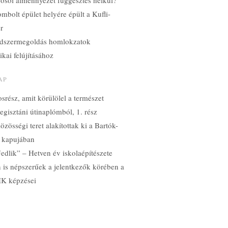
yosói álmennyezet függesztés nélkül?
mbolt épület helyére épült a Kufli-
ér
dszermegoldás homlokzatok
ikai felújításához
AP
srész, amit körülölel a természet
gisztáni útinaplómból, 1. rész
özösségi teret alakítottak ki a Bartók-
 kapujában
edlik” – Hetven év iskolaépítészete
n is népszerűek a jelentkezők körében a
K képzései