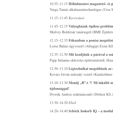
Hőhídmentes magastető- és p
10.55–11.15
Varga Tamás alkalmazástechnológus (Ursa Sa
11.15–11.45
Kávészünet
Vályogházak tipikus problém
11.45–12.15
Medvey Boldizsár tanársegéd (BME Épületsz
Fókuszban a penész megelőzé
12.15–12.35
Loósz Balázs ügyvezető (Albagips Exim Kft
Mit kezdjünk a párával a sz
12.35–12.50
Papp Julianna okleveles építészmérnök (Kna
Légtechnikai megoldások az e
12.50–13.10
Kovács István műszaki vezető (Kamleithner
Mondj „B”-t ?! Mi inkább m
13.10–13.30
újdonsággal!
Dvorák Andrea szaktanácsadó (Dörken Kft.
13.30–14.20
Ebéd
Schöck Isokorb IQ – a modulá
14.20–14.40