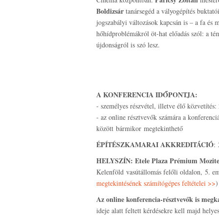
Boldizsár
tanársegéd a vályogépítés buktató
jogszabályi változások kapcsán is – a fa és 
hőhídproblémákról öt-hat előadás szól: a tém
újdonságról is szó lesz.
A KONFERENCIA IDŐPONTJA:
- személyes részvétel, illetve élő közvetítés
- az online résztvevők számára a konferenciár
között bármikor megtekinthető
ÉPÍTÉSZKAMARAI AKKREDITÁCIÓ
:
HELYSZÍN:
Etele Plaza Prémium Mozit
Kelenföld vasútállomás felőli oldalon, 5. eme
megtekintésének számítógépes feltételei >>
)
Az online konferencia-résztvevők is meg
ideje alatt feltett kérdésekre kell majd helye