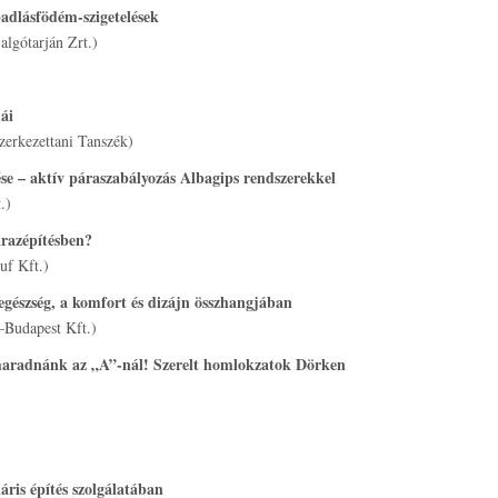
adlásfödém-szigetelések
lgótarján Zrt.)
ái
erkezettani Tanszék)
se – aktív páraszabályozás Albagips rendszerekkel
.)
árazépítésben?
uf Kft.)
gészség, a komfort és dizájn összhangjában
–Budapest Kft.)
aradnánk az „A”-nál! Szerelt homlokzatok Dörken
)
ris építés szolgálatában