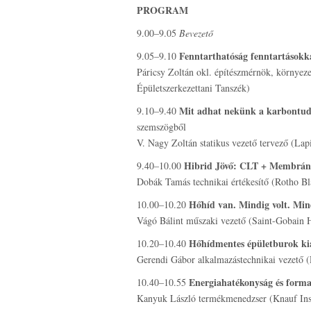
PROGRAM
9.00–9.05
Bevezető
Fenntarthatóság fenntartásokk
9.05–9.10
Páricsy Zoltán okl. építészmérnök, környez
Épületszerkezettani Tanszék)
Mit adhat nekünk a karbontudat
9.10–9.40
szemszögből
V. Nagy Zoltán statikus vezető tervező (La
Hibrid Jövő: CLT + Membráno
9.40–10.00
Dobák Tamás technikai értékesítő (Rotho Bl
Hőhíd van. Mindig volt. Mind
10.00–10.20
Vágó Bálint műszaki vezető (Saint-Gobain 
Hőhídmentes épületburok kial
10.20–10.40
Gerendi Gábor alkalmazástechnikai vezető 
Energiahatékonyság és forma
10.40–10.55
Kanyuk László termékmenedzser (Knauf Insu