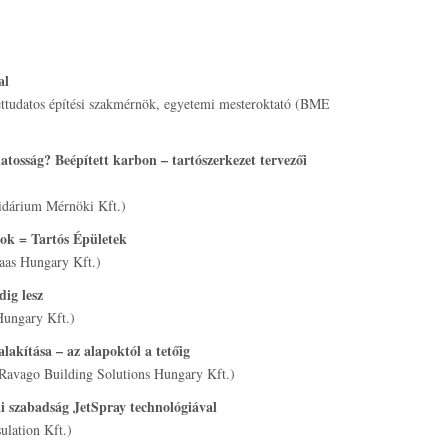
al
ettudatos építési szakmérnök, egyetemi mesteroktató (BME
osság? Beépített karbon – tartószerkezet tervezői
pidárium Mérnöki Kft.)
k = Tartós Épületek
aas Hungary Kft.)
ig lesz
Hungary Kft.)
akítása – az alapoktól a tetőig
(Ravago Building Solutions Hungary Kft.)
i szabadság JetSpray technológiával
lation Kft.)