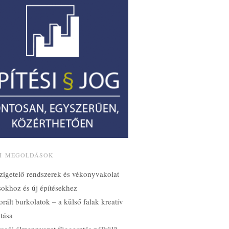
SI MEGOLDÁSOK
zigetelő rendszerek és vékonyvakolat
ásokhoz és új építésekhez
orált burkolatok – a külső falak kreatív
tása