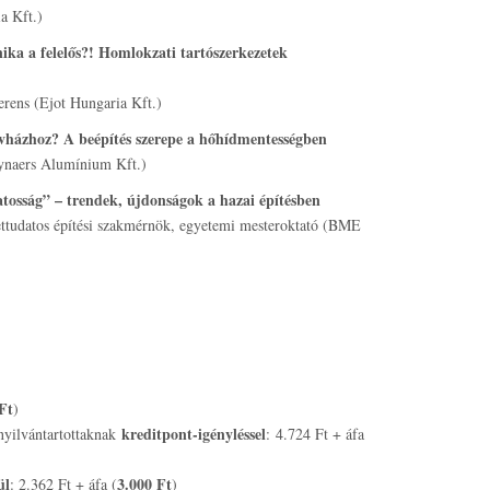
a Kft.)
nika a felelős?! Homlokzati tartószerkezetek
rens (Ejot Hungaria Kft.)
vházhoz? A beépítés szerepe a hőhídmentességben
eynaers Alumínium Kft.)
atosság” – trendek, újdonságok a hazai építésben
ettudatos építési szakmérnök, egyetemi mesteroktató (BME
Ft
)
kreditpont-igényléssel
nyilvántartottaknak
: 4.724 Ft + áfa
ül
3.000 Ft
: 2.362 Ft + áfa (
)