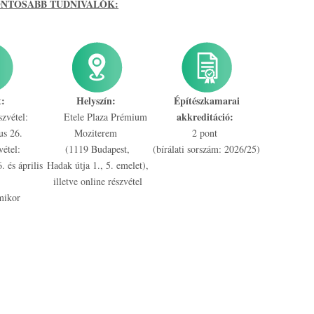
NTOSABB TUDNIVALÓK:
t:
Helyszín:
Építészkamarai
akkreditáció:
szvétel:
Etele Plaza Prémium
us 26.
Moziterem
2 pont
vétel:
(1119 Budapest,
(bírálati sorszám: 2026/25)
 és április
Hadak útja 1., 5. emelet),
illetve online részvétel
mikor