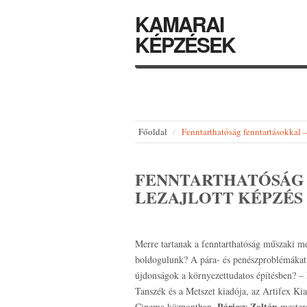
KAMARAI
KÉPZÉSEK
Főoldal
Fenntarthatóság fenntartásokk
FENNTARTHATÓSÁG
LEZAJLOTT KÉPZÉS
Merre tartanak a fenntarthatóság műszaki m
boldogulunk? A pára- és penészproblémákat 
újdonságok a környezettudatos építésben? – 
Tanszék és a Metszet kiadója, az Artifex Ki
Páricsy Zoltán
Cinema központban.
mestero