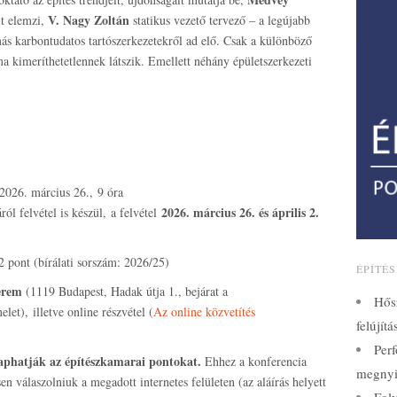
V. Nagy Zoltán
it elemzi,
statikus vezető tervező – a legújabb
más karbontudatos tartószerkezetekről ad elő. Csak a különböző
a kimeríthetetlennek látszik. Emellett néhány épületszerkezeti
: 2026. március 26., 9 óra
2026. március 26. és április 2.
ól felvétel is készül, a felvétel
 2 pont (bírálati sorszám: 2026/25)
ÉPÍTÉ
erem
(1119 Budapest, Hadak útja 1., bejárat a
Hős
let), illetve online részvétel (
Az online közvetítés
felújít
Perf
kaphatják az építészkamarai pontokat.
Ehhez a konferencia
megnyi
sen válaszolniuk a megadott internetes felületen (az aláírás helyett