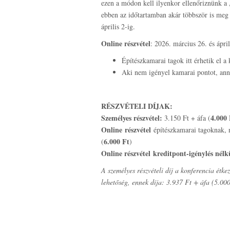
ezen a módon kell ilyenkor ellenőriznünk a „
ebben az időtartamban akár többször is meg 
április 2-ig.
Online részvétel
: 2026. március 26. és ápri
Építészkamarai tagok itt érhetik el a
Aki nem igényel kamarai pontot, annak
RÉSZVÉTELI DÍJAK:
Személyes részvétel:
4.000 
3.150 Ft + áfa (
Online
részvétel
építészkamarai tagoknak, 
6.000 Ft
(
)
Online részvétel
kreditpont-igénylés nélk
A személyes részvételi díj a konferencia étke
lehetőség, ennek díja: 3.937 Ft + áfa (5.00