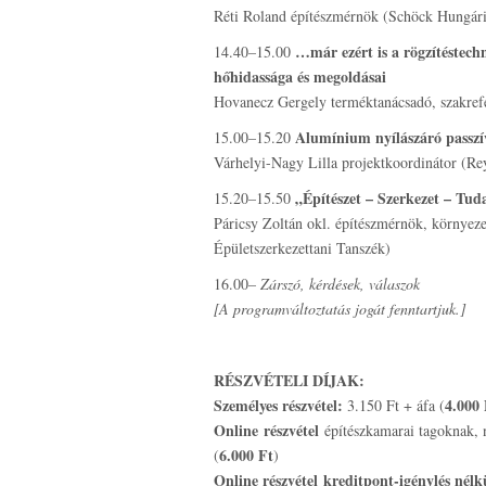
Réti Roland építészmérnök (Schöck Hungári
…már ezért is a rögzítéstech
14.40–15.00
hőhidassága és megoldásai
Hovanecz Gergely terméktanácsadó, szakrefe
Alumínium nyílászáró passzí
15.00–15.20
Várhelyi-Nagy Lilla projektkoordinátor (R
„Építészet – Szerkezet – Tud
15.20–15.50
Páricsy Zoltán okl. építészmérnök, környez
Épületszerkezettani Tanszék)
16.00–
Zárszó, kérdések, válaszok
[A programváltoztatás jogát fenntartjuk.]
RÉSZVÉTELI DÍJAK:
Személyes részvétel:
4.000 
3.150 Ft + áfa (
Online
részvétel
építészkamarai tagoknak, 
6.000 Ft
(
)
Online részvétel
kreditpont-igénylés nélk