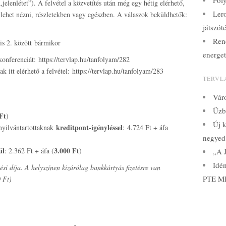
Fol
jelenlétet”). A felvétel a közvetítés után még egy hétig elérhető,
Lero
lehet nézni, részletekben vagy egészben. A válaszok beküldhetők:
játszót
Ren
lis 2. között bármikor
energet
 konferenciát: https://tervlap.hu/tanfolyam/282
 itt elérhető a felvétel: https://tervlap.hu/tanfolyam/283
TERVL
Váro
Üzbe
Ft
)
Új k
kreditpont-igényléssel
nyilvántartottaknak
: 4.724 Ft + áfa
negyed
ül
3.000 Ft
: 2.362 Ft + áfa (
)
„A J
Idé
zési díja. A helyszínen kizárólag bankkártyás fizetésre van
PTE MI
0 Ft)