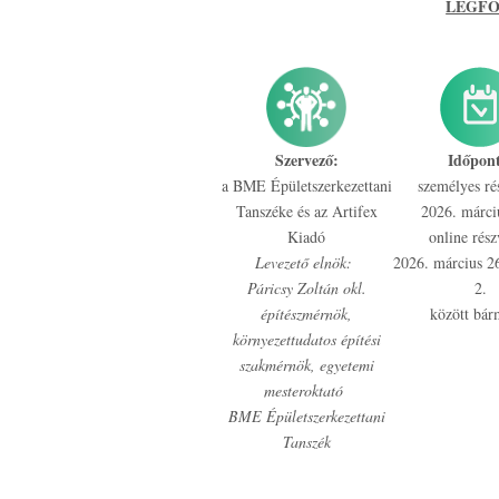
LEGFO
Szervező:
Időpon
a BME Épületszerkezettani
személyes ré
Tanszéke és az Artifex
2026. márci
Kiadó
online rész
Levezető elnök:
2026. március 26.
Páricsy Zoltán okl.
2.
építészmérnök,
között bár
környezettudatos építési
szakmérnök, egyetemi
mesteroktató
BME Épületszerkezettani
Tanszék