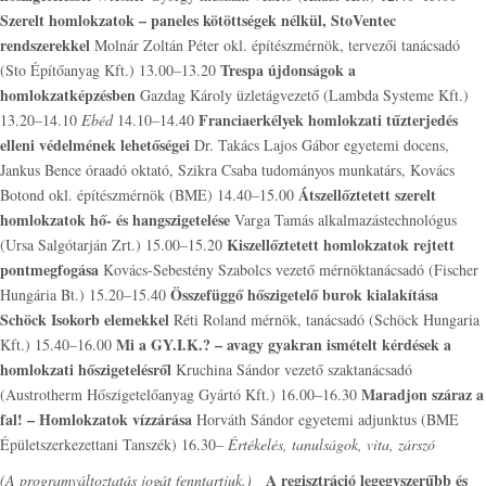
Szerelt homlokzatok – paneles kötöttségek nélkül, StoVentec
rendszerekkel
Molnár Zoltán Péter okl. építészmérnök, tervezői tanácsadó
Trespa újdonságok a
(Sto Építőanyag Kft.) 13.00–13.20
homlokzatképzésben
Gazdag Károly üzletágvezető (Lambda Systeme Kft.)
Franciaerkélyek homlokzati tűzterjedés
13.20–14.10
Ebéd
14.10–14.40
elleni védelmének lehetőségei
Dr. Takács Lajos Gábor egyetemi docens,
Jankus Bence óraadó oktató, Szikra Csaba tudományos munkatárs, Kovács
Átszellőztetett szerelt
Botond okl. építészmérnök (BME) 14.40–15.00
homlokzatok hő- és hangszigetelése
Varga Tamás alkalmazástechnológus
Kiszellőztetett homlokzatok rejtett
(Ursa Salgótarján Zrt.) 15.00–15.20
pontmegfogása
Kovács-Sebestény Szabolcs vezető mérnöktanácsadó (Fischer
Összefüggő hőszigetelő burok kialakítása
Hungária Bt.) 15.20–15.40
Schöck Isokorb elemekkel
Réti Roland mérnök, tanácsadó (Schöck Hungaria
Mi a GY.I.K.? – avagy gyakran ismételt kérdések a
Kft.) 15.40–16.00
homlokzati hőszigetelésről
Kruchina Sándor vezető szaktanácsadó
Maradjon száraz a
(Austrotherm Hőszigetelőanyag Gyártó Kft.) 16.00–16.30
fal! – Homlokzatok vízzárása
Horváth Sándor egyetemi adjunktus (BME
Épületszerkezettani Tanszék) 16.30–
Értékelés, tanulságok, vita, zárszó
A regisztráció legegyszerűbb és
(A programváltoztatás jogát fenntartjuk.)