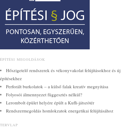
ÉPÍTÉSI MEGOLDÁSOK
Hőszigetelő rendszerek és vékonyvakolat felújításokhoz és új
építésekhez
Perforált burkolatok – a külső falak kreatív megnyitása
Folyosói álmennyezet függesztés nélkül?
Lerombolt épület helyére épült a Kufli-játszótér
Rendszermegoldás homlokzatok energetikai felújításához
TERVLAP