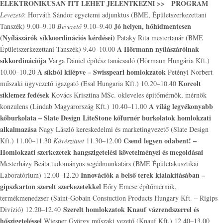
ELEKTRONIKUSAN ITT
LEHET
JELENTKEZNI >>
PROGRAM
Levezető
: Horváth Sándor egyetemi adjunktus (BME, Épületszerkezettani
Jó helyen, hőhídmentesen
Tanszék) 9.00–9.10
Bevezető
9.10–9.40
(Nyílászárók síkkoordinációs kérdései)
Pataky Rita mestertanár (BME
A Hörmann nyílászáróinak
Épületszerkezettani Tanszék) 9.40–10.00
síkkordinációja
Varga Dániel építész tanácsadó (Hörmann Hungária Kft.)
A síkból kilépve – Swisspearl homlokzatok
10.00–10.20
Petényi Norbert
Korcolt
műszaki ügyvezető igazgató (Esal Hungaria Kft.) 10.20–10.40
síklemez fedések
Kovács Krisztina MSc. okleveles építőmérnök, mérnök
A világ legvékonyabb
konzulens (Lindab Magyarország Kft.) 10.40–11.00
kőburkolata – Slate Design LiteStone kőfurnér burkolatok homlokzati
alkalmazása
Nagy László kereskedelmi és marketingvezető (Slate Design
Csend legyen odabent! –
Kft.) 11.00–11.30
Kávészünet
11.30–12.00
Homlokzati szerkezetek hangszigetelési követelményei és megoldásai
Mesterházy Beáta tudományos segédmunkatárs (BME Épületakusztikai
Innovációk a belső terek kialakításában –
Laboratórium) 12.00–12.20
gipszkarton szerelt szerkezetekkel
Eőry Emese építőmérnök,
termékmenedzser (Saint-Gobain Constuction Products Hungary Kft. – Rigips
Szerelt homlokzatok Knauf vázrendszerrel és
Divízió) 12.20–12.40
hőszigeteléssel
Wiesner György műszaki vezető (Knauf Kft.) 12.40–13.00