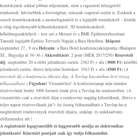
homlokzatok sokkal jobban teljesítenek, mint a ragasztott hőszigetelő
rendszerek: hűvösebbek a forróságban, szárazak csapóeső esetén is. Ezeknek a
szerelt homlokzatoknak a mesterfogásairól és a legújabb termékekről – köztük
a világ legvékonyabb kőhomlokzatáról, 3D homlokzatokról,
hőhídmegszakítókról – lesz szó a Metszet és a BME Épületszerkezettani
Időpont
Tanszék legújabb Építész Tervezői Napján a Bara Hotelben.
:
Helyszín
szeptember 27., 9 óra
: a Bara Hotel konferenciaközpontja (Budapest
Akkreditáció
Részvételi
XI., Hegyalja út 34–36.)
: 2 pont (MÉK 2017/250)
díj
3000 Ft
: szeptember 20-a előtti jelentkezés esetén: 2362 Ft + áfa (
) későbbi
4500 Ft
jelentkezés esetén, illetve helyszíni fizetéskor: 3543 Ft + áfa (
)
(A
részvételi díj a konferencia étkezési díja. A Tervlap kincstárban lévő összeg
Figyelem!
felhasználható.)
Visszatérítés! A konferencianap után minden
résztvevőnek bruttó 1000 forintot írunk jóvá a Tervlap.hu rendszerében. (A
visszatérítés csak a részvételi díjat a rendezvény napjáig kifizetőknek, illetve a
teljes napon résztvevőknek jár!) Az összeg felhasználható a Tervlap.hu-n
meghirdetett rendezvények részvételi díjaira, szaklap- és szakkiadvány-
előfizetésekre stb.!
A regisztráció legegyszerűbb és leggyorsabb módja az elektronikus
jelentkezés! Kincstári pontjait csak így tudja felhasználni.