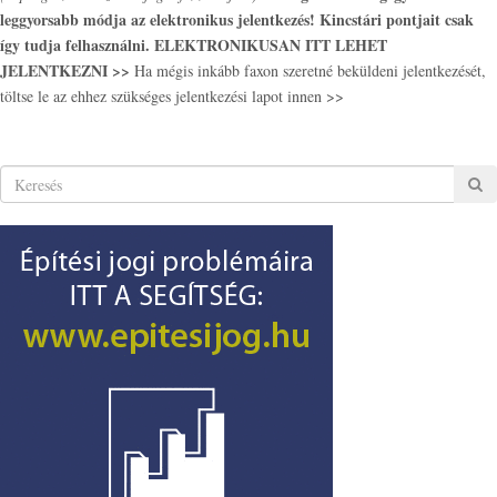
leggyorsabb módja az elektronikus jelentkezés! Kincstári pontjait csak
így tudja felhasználni.
ELEKTRONIKUSAN ITT LEHET
JELENTKEZNI >>
Ha mégis inkább faxon szeretné beküldeni jelentkezését,
töltse le az ehhez szükséges jelentkezési lapot innen >>