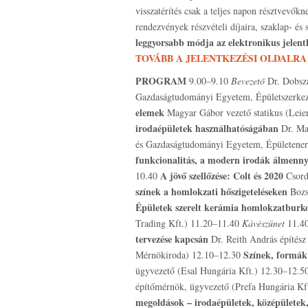
visszatérítés csak a teljes napon résztvevők
rendezvények részvételi díjaira, szaklap- és
leggyorsabb módja az elektronikus jelentk
TOVÁBB A JELENTKEZÉSI OLDALRA
PROGRAM
9.00–9.10
Bevezető
Dr. Dobsz
Gazdaságtudományi Egyetem, Épületszerkeze
elemek
Magyar Gábor vezető statikus (Leie
irodaépületek használhatóságában
Dr. Ma
és Gazdaságtudományi Egyetem, Épületenerg
funkcionalitás, a modern irodák álmenny
A jövő szellőzése: Colt és 2020
10.40
Csord
színek a homlokzati hőszigeteléseken
Bozs
Épületek szerelt kerámia homlokzatburk
Trading Kft.) 11.20–11.40
Kávészünet
11.4
tervezése kapcsán
Dr. Reith András építés
Színek, formák
Mérnökiroda) 12.10–12.30
ügyvezető (Esal Hungária Kft.) 12.30–12.5
építőmérnök, ügyvezető (Prefa Hungária Kf
megoldások – irodaépületek, középületek