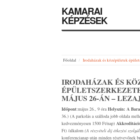
KAMARAI
KÉPZÉSEK
Főoldal
Irodaházak és középületek épüle
IRODAHÁZAK ÉS KÖ
ÉPÜLETSZERKEZETEI
MÁJUS 26-ÁN – LEZ
Időpont
Helyszín:
A Bara
:május 26., 9 óra
36.) (A parkolás a szálloda jobb oldala mell
Akkreditáci
kedvezményesen 1500 Ft/nap)
Ft) /alkalom
(A részvételi díj étkezési szolgál
konferencianap után minden résztvevőnek bru