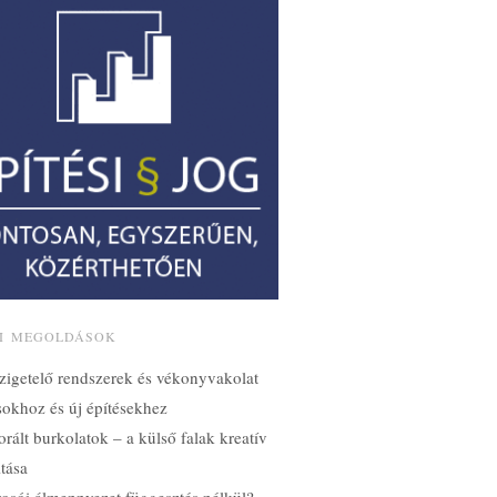
SI MEGOLDÁSOK
zigetelő rendszerek és vékonyvakolat
ásokhoz és új építésekhez
orált burkolatok – a külső falak kreatív
tása