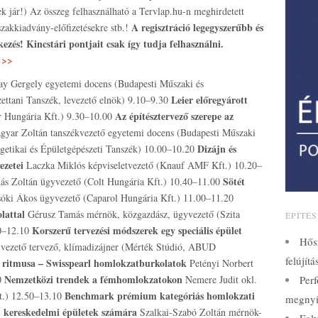
nek jár!) Az összeg felhasználható a Tervlap.hu-n meghirdetett
A regisztráció legegyszerűbb és
 szakkiadvány-előfizetésekre stb.!
ezés! Kincstári pontjait csak így tudja felhasználni.
 >>
ay Gergely egyetemi docens (Budapesti Műszaki és
Leier előregyárott
ttani Tanszék, levezető elnök) 9.10–9.30
Az építésztervező szerepe az
r Hungária Kft.) 9.30–10.00
gyar Zoltán tanszékvezető egyetemi docens (Budapesti Műszaki
Dizájn és
etikai és Épületgépészeti Tanszék) 10.00–10.20
ezetei
Laczka Miklós képviseletvezető (Knauf AMF Kft.) 10.20–
Sötét
ás Zoltán ügyvezető (Colt Hungária Kft.) 10.40–11.00
óki Ákos ügyvezető (Caparol Hungária Kft.) 11.00–11.20
olattal
Gérusz Tamás mérnök, közgazdász, ügyvezető (Szita
ÉPÍTÉ
Korszerű tervezési módszerek egy speciális épület
0–12.10
Hős
z vezető tervező, klímadizájner (Mérték Stúdió, ABUD
felújít
 ritmusa – Swisspearl homlokzatburkolatok
Petényi Norbert
Nemzetközi trendek a fémhomlokzatokon
0
Nemere Judit okl.
Perf
Benchmark prémium kategóriás homlokzati
t.) 12.50–13.10
megnyi
, kereskedelmi épületek számára
Szalkai-Szabó Zoltán mérnök-