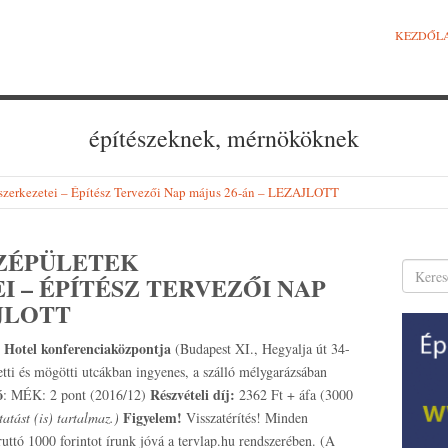
KEZDŐL
építészeknek, mérnököknek
tszerkezetei – Építész Tervezői Nap május 26-án – LEZAJLOTT
ZÉPÜLETEK
 – ÉPÍTÉSZ TERVEZŐI NAP
AJLOTT
 Hotel konferenciaközpontja
(Budapest XI., Hegyalja út 34-
etti és mögötti utcákban ingyenes, a szálló mélygarázsában
ó
Részvételi díj:
: MÉK: 2 pont (2016/12)
2362 Ft + áfa (3000
Figyelem!
tatást (is) tartalmaz.)
Visszatérítés! Minden
ttó 1000 forintot írunk jóvá a tervlap.hu rendszerében. (A