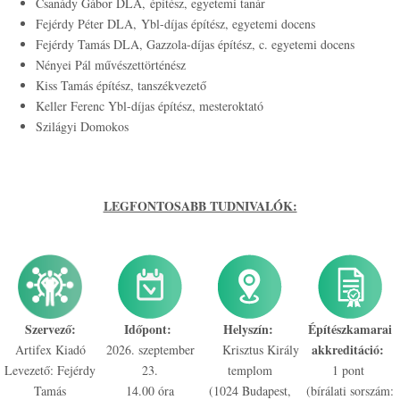
Csanády Gábor DLA, építész, egyetemi tanár
Fejérdy Péter DLA, Ybl-díjas építész, egyetemi docens
Fejérdy Tamás DLA, Gazzola-díjas építész, c. egyetemi docens
Nényei Pál művészettörténész
Kiss Tamás építész, tanszékvezető
Keller Ferenc Ybl-díjas építész, mesteroktató
Szilágyi Domokos
LEGFONTOSABB TUDNIVALÓK:
Szervező:
Időpont:
Helyszín:
Építészkamarai
akkreditáció:
Artifex Kiadó
2026. szeptember
Krisztus Király
Levezető: Fejérdy
23.
templom
1 pont
Tamás
14.00 óra
(1024 Budapest,
(bírálati sorszám: