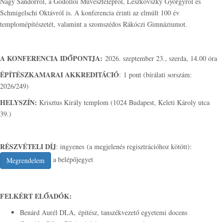
Nagy Sándorról, a Gödöllői Művésztelepről, Leszkovszky Györgyről és
Schmigelschi Oktávról is. A konferencia érinti az elmúlt 100 év
templomépítészetét, valamint a szomszédos Rákóczi Gimnáziumot.
A KONFERENCIA IDŐPONTJA:
2026. szeptember 23., szerda, 14.00 óra
ÉPÍTÉSZKAMARAI AKKREDITÁCIÓ
: 1 pont (bírálati sorszám:
2026/249)
HELYSZÍN:
Krisztus Király templom (1024 Budapest, Keleti Károly utca
39.)
RÉSZVÉTELI DÍJ
: ingyenes (a megjelenés regisztrációhoz kötött):
a belépőjegyet
Megrendelem
FELKÉRT ELŐADÓK:
Benárd Aurél DLA, építész, tanszékvezető egyetemi docens