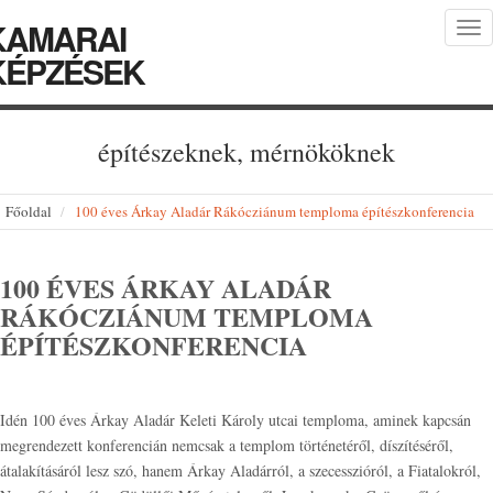
KAMARAI
Tog
nav
KÉPZÉSEK
építészeknek, mérnököknek
Főoldal
100 éves Árkay Aladár Rákócziánum temploma építészkonferencia
100 ÉVES ÁRKAY ALADÁR
RÁKÓCZIÁNUM TEMPLOMA
ÉPÍTÉSZKONFERENCIA
Idén 100 éves Árkay Aladár Keleti Károly utcai temploma, aminek kapcsán
megrendezett konferencián nemcsak a templom történetéről, díszítéséről,
átalakításáról lesz szó, hanem Árkay Aladárról, a szecesszióról, a Fiatalokról,