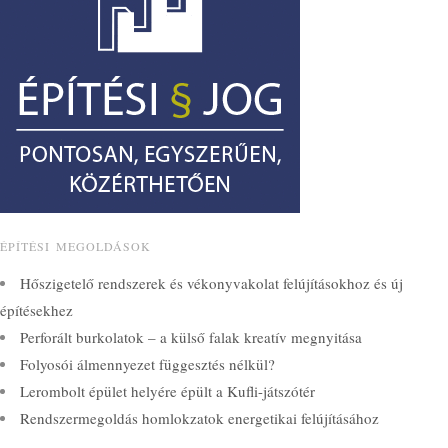
ÉPÍTÉSI MEGOLDÁSOK
Hőszigetelő rendszerek és vékonyvakolat felújításokhoz és új
építésekhez
Perforált burkolatok – a külső falak kreatív megnyitása
Folyosói álmennyezet függesztés nélkül?
Lerombolt épület helyére épült a Kufli-játszótér
Rendszermegoldás homlokzatok energetikai felújításához