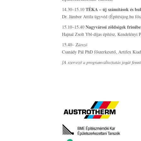
TÉKA – új számítások és bukt
14.30–15.10
Dr. Jámbor Attila ügyvéd (Építésijog.hu fős
Nagyvárosi zöldségek frissib
15.10–15.40
Hajnal Zsolt Ybl-díjas építész, Kendelényi P
15.40–
Zárszó
Csanády Pál PhD főszerkesztő, Artifex Kiad
[A szervező a programváltoztatás jogát fennt