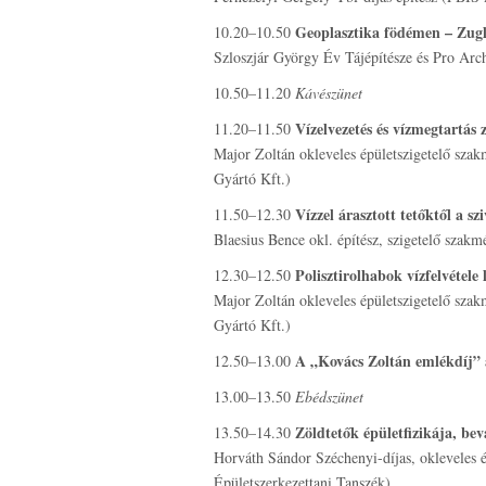
Geoplasztika födémen – Zug
10.20–10.50
Szloszjár György Év Tájépítésze és Pro Archi
10.50–11.20
Kávészünet
Vízelvezetés és vízmegtartás
11.20–11.50
Major Zoltán okleveles épületszigetelő sz
Gyártó Kft.)
Vízzel árasztott tetőktől a sz
11.50–12.30
Blaesius Bence okl. építész, szigetelő szak
Polisztirolhabok vízfelvétele
12.30–12.50
Major Zoltán okleveles épületszigetelő sz
Gyártó Kft.)
A „Kovács Zoltán emlékdíj” 
12.50–13.00
13.00–13.50
Ebédszünet
Zöldtetők épületfizikája, bev
13.50–14.30
Horváth Sándor Széchenyi-díjas, okleveles
Épületszerkezettani Tanszék)