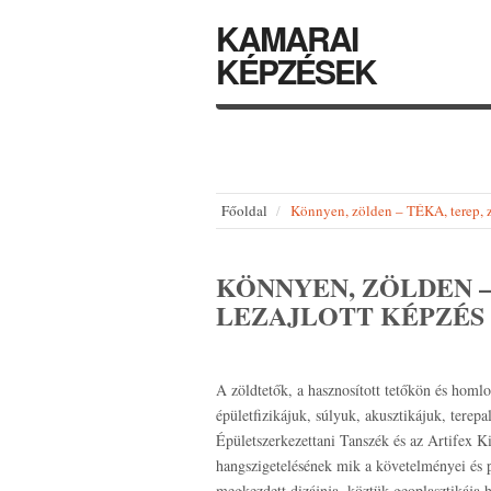
KAMARAI
KÉPZÉSEK
Főoldal
Könnyen, zölden – TÉKA, terep
KÖNNYEN, ZÖLDEN –
LEZAJLOTT KÉPZÉS
A zöldtetők, a hasznosított tetőkön és homlo
épületfizikájuk, súlyuk, akusztikájuk, terep
Épületszerkezettani Tanszék és az Artifex Ki
hangszigetelésének mik a követelményei és
megkezdett dizájnja, köztük geoplasztikája 