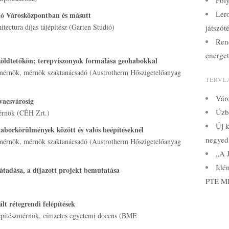
Fol
Lero
ló Városközpontban és másutt
tectura díjas tájépítész (Garten Stúdió)
játszót
Ren
energet
 zöldtetőkön; terepviszonyok formálása geohabokkal
akmérnök, mérnök szaktanácsadó (Austrotherm Hőszigetelőanyag
TERVL
Váro
ivacsvárosig
Üzbe
mérnök (CÉH Zrt.)
Új k
 laborkörülmények között és valós beépítéseknél
negyed
akmérnök, mérnök szaktanácsadó (Austrotherm Hőszigetelőanyag
„A J
Idé
átadása, a díjazott projekt bemutatása
PTE MI
ált rétegrendi felépítések
 építészmérnök, címzetes egyetemi docens (BME