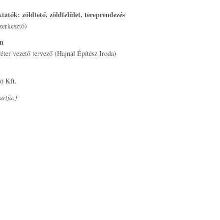
atók: zöldtető, zöldfelület, tereprendezés
zerkesztő)
en
éter vezető tervező (Hajnal Építész Iroda)
ó Kft.
artja.]