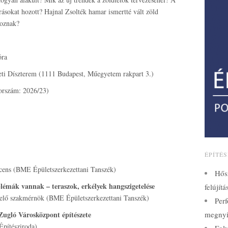
ásokat hozott? Hajnal Zsolték hamar ismertté vált zöld
goznak?
óra
eti Díszterem (1111 Budapest, Műegyetem rakpart 3.)
 sorszám: 2026/23)
ÉPÍTÉ
ocens (BME Épületszerkezettani Tanszék)
Hős
émák vannak – teraszok, erkélyek hangszigetelése
felújít
etelő szakmérnök (BME Épületszerkezettani Tanszék)
Perf
ugló Városközpont építészete
megnyi
Építésziroda)