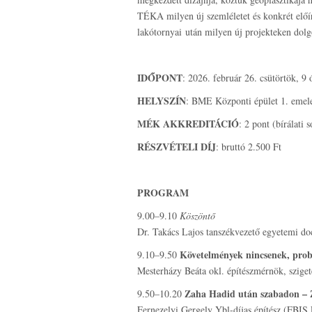
TÉKA milyen új szemléletet és konkrét előír
lakótornyai után milyen új projekteken dol
IDŐPONT
: 2026. február 26. csütörtök, 9 
HELYSZÍN
: BME Központi épület 1. emel
MÉK AKKREDITÁCIÓ
: 2 pont (bírálati
RÉSZVÉTELI DÍJ
: bruttó 2.500 Ft
PROGRAM
9.00–9.10
Köszöntő
Dr. Takács Lajos tanszékvezető egyetemi d
Követelmények nincsenek, probl
9.10–9.50
Mesterházy Beáta okl. építészmérnök, szig
Zaha Hadid után szabadon – Z
9.50–10.20
Fernezelyi Gergely Ybl-díjas építész (FBIS 