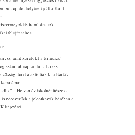
yosói álmennyezet függesztés nélkül?
mbolt épület helyére épült a Kufli-
ér
dszermegoldás homlokzatok
ikai felújításához
AP
srész, amit körülölel a természet
gisztáni útinaplómból, 1. rész
özösségi teret alakítottak ki a Bartók-
 kapujában
edlik” – Hetven év iskolaépítészete
n is népszerűek a jelentkezők körében a
K képzései