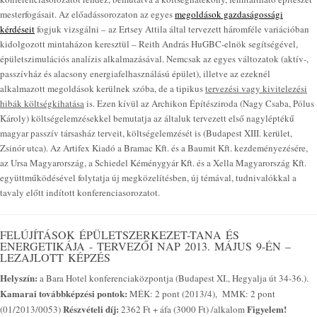
mesterfogásait. Az előadássorozaton az egyes
megoldások gazdaságossági
kérdéseit
fogjuk vizsgálni – az Ertsey Attila által tervezett háromféle variációban
kidolgozott mintaházon keresztül – Reith András HuGBC-elnök segítségével,
épületszimulációs analízis alkalmazásával. Nemcsak az egyes változatok (aktív-,
passzívház és alacsony energiafelhasználású épület), illetve az ezeknél
alkalmazott megoldások kerülnek szóba, de a tipikus
tervezési vagy kivitelezési
hibák költségkihatása
is. Ezen kívül az Archikon Építésziroda (Nagy Csaba, Pólus
Károly) költségelemzésekkel bemutatja az általuk tervezett első nagyléptékű
magyar passzív társasház terveit, költségelemzését is (Budapest XIII. kerület,
Zsinór utca). Az Artifex Kiadó a Bramac Kft. és a Baumit Kft. kezdeményezésére,
az Ursa Magyarország, a Schiedel Kéménygyár Kft. és a Xella Magyarország Kft.
együttműködésével folytatja új megközelítésben, új témával, tudnivalókkal a
tavaly előtt indított konferenciasorozatot.
FELÚJÍTÁSOK ÉPÜLETSZERKEZET-TANA ÉS
ENERGETIKÁJA - TERVEZŐI NAP 2013. MÁJUS 9-ÉN –
LEZAJLOTT KÉPZÉS
Helyszín:
a Bara Hotel konferenciaközpontja (Budapest XI., Hegyalja út 34-36.).
Kamarai továbbképzési pontok:
MÉK: 2 pont (2013/4), MMK: 2 pont
Részvételi díj:
Figyelem!
(01/2013/0053)
2362 Ft + áfa (3000 Ft) /alkalom