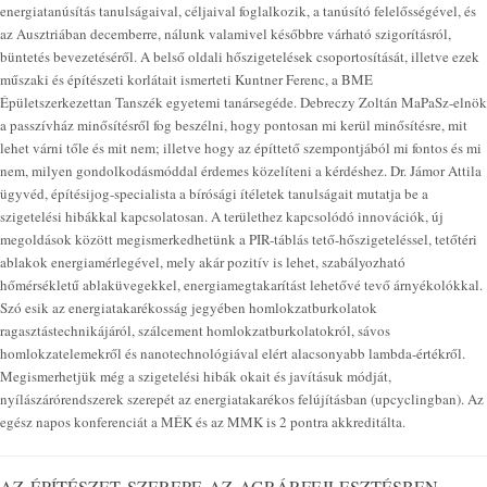
energiatanúsítás tanulságaival, céljaival foglalkozik, a tanúsító felelősségével, és
az Ausztriában decemberre, nálunk valamivel későbbre várható szigorításról,
büntetés bevezetéséről. A belső oldali hőszigetelések csoportosítását, illetve ezek
műszaki és építészeti korlátait ismerteti Kuntner Ferenc, a BME
Épületszerkezettan Tanszék egyetemi tanársegéde. Debreczy Zoltán MaPaSz-elnök
a passzívház minősítésről fog beszélni, hogy pontosan mi kerül minősítésre, mit
lehet várni tőle és mit nem; illetve hogy az építtető szempontjából mi fontos és mi
nem, milyen gondolkodásmóddal érdemes közelíteni a kérdéshez. Dr. Jámor Attila
ügyvéd, építésijog-specialista a bírósági ítéletek tanulságait mutatja be a
szigetelési hibákkal kapcsolatosan. A területhez kapcsolódó innovációk, új
megoldások között megismerkedhetünk a PIR-táblás tető-hőszigeteléssel, tetőtéri
ablakok energiamérlegével, mely akár pozitív is lehet, szabályozható
hőmérsékletű ablaküvegekkel, energiamegtakarítást lehetővé tevő árnyékolókkal.
Szó esik az energiatakarékosság jegyében homlokzatburkolatok
ragasztástechnikájáról, szálcement homlokzatburkolatokról, sávos
homlokzatelemekről és nanotechnológiával elért alacsonyabb lambda-értékről.
Megismerhetjük még a szigetelési hibák okait és javításuk módját,
nyílászárórendszerek szerepét az energiatakarékos felújításban (upcyclingban). Az
egész napos konferenciát a MÉK és az MMK is 2 pontra akkreditálta.
AZ ÉPÍTÉSZET SZEREPE AZ AGRÁRFEJLESZTÉSBEN