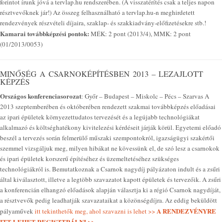
forintot írunk jóvá a tervlap.hu rendszerében. (A visszatérítés csak a teljes napon
résztvevőknek jár!) Az összeg felhasználható a tervlap.hu-n meghirdetett
rendezvények részvételi díjaira, szaklap- és szakkiadvány-előfizetésekre stb.!
Kamarai továbbképzési pontok:
MÉK: 2 pont (2013/4), MMK: 2 pont
(01/2013/0053)
MINŐSÉG A CSARNOKÉPÍTÉSBEN 2013 – LEZAJLOTT
KÉPZÉS
Országos konferenciasorozat
: Győr – Budapest – Miskolc – Pécs – Szarvas A
2013 szeptemberében és októberében rendezett szakmai továbbképzés előadásai
az ipari épületek környezettudatos tervezését és a legújabb technológiákat
alkalmazó és költséghatékony kivitelezési kérdéseit járják körül. Egyetemi előadó
beszél a tervezés során felmerülő műszaki szempontokról, igazságügyi szakértői
szemmel vizsgáljuk meg, milyen hibákat ne kövessünk el, de szó lesz a csarnokok
és ipari épületek korszerű építéséhez és üzemeltetéséhez szükséges
technológiákról is. Bemutatkoznak a Csarnok nagydíj pályázaton indult és a zsűri
által kiválasztott, illetve a legtöbb szavazatot kapott épületek és tervezőik. A zsűri
a konferencián elhangzó előadások alapján választja ki a régió Csarnok nagydíját,
a résztvevők pedig leadhatják szavazataikat a közönségdíjra. Az eddig beküldött
A RENDEZVÉNYRE
pályaművek
itt tekinthetők meg, ahol szavazni is lehet >>
ITT LEHET REGISZTRÁLNI >>