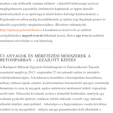
részben csak előfizetők számára elérhető - cikkeiből hétköznapi nyelven
megfogalmazott jogszabály-értelmezést kaphatnak az éppen aktuális
módosításokról és az építésügyet érintő fontos bírósági határozatokról, a
Fogalomtár rovatban pedig hozzáférhetnek az építési jogi fogalmak pontos és
aktuális jogszabályi meghatározásához. (Részletes információk:
http://epitesijog.hu/elofizetes
) A konferencia résztvevői az említett
negyed éven át
egy éves
szolgáltatáshoz
férhetnek hozzá, illetve
hozzáférést
tartalmazó részvételre is van lehetőség.
ÚJ ANYAGOK ÉS MÉRETEZÉSI MÓDSZEREK A
BETONIPARBAN – LEZAJLOTT KÉPZÉS
A Budapesti Műszaki Egyetem Szilárdságtani és Tartószerkezeti Tanszék
szeretettel meghívja 2013. szeptember 27-én tartandó online és interaktív
videókonferenciájára. A konferencia keretében a betoniparban használatos,
néhány idehaza újnak számító, korróziómentes betonerősítő anyagot szeretnénk
bemutatni és ezen új anyagok sajátos méretezési módszereit térbeli végeselem
szoftverrel. Válaszolni kívánunk azokra a felmerülő kérdésekre, amelyek egy
szakmát gyakorló építészt, statikust, felelős műszaki vezetőt vagy műszaki
ellenőrt érinthet, mint például: - lehetséges-e a hagyományos vasalás kiváltása
ezekkel az új anyagokkal; - milyen anyagi paramétereket kell elkérnünk a