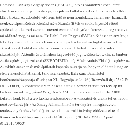
Hotelben. Dobszay Gergely docens (BME) a „Tető és homlokzat közt” című
előadásában mutatja be a dizájn, az építészet által a szerkezettervezés elé állított
kihívásokat. Az átforduló tető nem tető és nem homlokzat, hanem egy harmadik
szerkezettípus. Reisch Richárd mérnöktanár (BME) a szokványostól eltérő
épületek épületszerkezeteit ismerteti esettanulmányokon keresztül, megmutatva,
mi oldható meg, és mi nem. Dr. Habil. Reis Frigyes (BME) előadásában arra hívja
fel a figyelmet: a tervezésnek már a koncipiálási fázisában foglalkozni kell az
akusztikával. Példaként elemzi a most elkészült fertődi marionettszínház
akusztikáját. Aktuális és a témához kapcsolódó jogi területeket tekint át Jámbor
Attila építési jogi szakértő (SZIE-YMÉTK), míg Vikár András Ybl-díjas építész az
Autóklub-székház és más épületek kapcsán mutatja be, hogyan oldhatók meg az
Helyszín:
elsőre megoldhatatlannak tűnő szerkezetek.
Bara Hotel
Részvételi díj:
konferenciaközpontja (Budapest XI., Hegyalja út 34-36.)
2362 Ft +
áfa (3000 Ft) A konferenciára felhasználhatók a korábban nyújtott tervlap.hu
kedvezmények.
Figyelem! Visszatérítés!
Minden résztvevőnek bruttó 2 000
forintot írunk jóvá a tervlap.hu rendszerében. (A visszatérítés csak a teljes napon
résztvevőknek jár!) Az összeg felhasználható a tervlap.hu-n meghirdetett
rendezvények részvételi díjaira, szaklap- és szakkiadvány-előfizetésekre stb.!
Kamarai továbbképzési pontok:
MÉK: 2 pont (2013/4), MMK: 2 pont
(01/2013/0053)