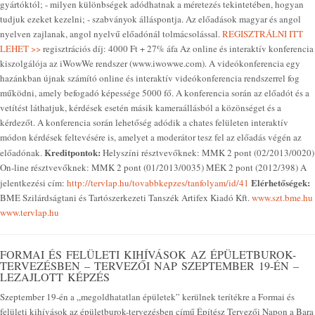
gyártóktól; - milyen különbségek adódhatnak a méretezés tekintetében, hogyan
tudjuk ezeket kezelni; - szabványok álláspontja. Az előadások magyar és angol
nyelven zajlanak, angol nyelvű előadónál tolmácsolással.
REGISZTRÁLNI ITT
LEHET >>
regisztrációs díj: 4000 Ft + 27% áfa Az online és interaktív konferencia
kiszolgálója az iWowWe rendszer (www.iwowwe.com). A videókonferencia egy
hazánkban újnak számító online és interaktív videókonferencia rendszerrel fog
működni, amely befogadó képessége 5000 fő. A konferencia során az előadót és a
vetítést láthatjuk, kérdések esetén másik kameraállásból a közönséget és a
kérdezőt. A konferencia során lehetőség adódik a chates felületen interaktív
módon kérdések feltevésére is, amelyet a moderátor tesz fel az előadás végén az
Kreditpontok:
előadónak.
Helyszíni résztvevőknek: MMK 2 pont (02/2013/0020)
On-line résztvevőknek: MMK 2 pont (01/2013/0035) MÉK 2 pont (2012/398) A
Elérhetőségek:
jelentkezési cím:
http://tervlap.hu/tovabbkepzes/tanfolyam/id/41
BME Szilárdságtani és Tartószerkezeti Tanszék Artifex Kiadó Kft.
www.szt.bme.hu
www.tervlap.hu
FORMAI ÉS FELÜLETI KIHÍVÁSOK AZ ÉPÜLETBUROK-
TERVEZÉSBEN – TERVEZŐI NAP SZEPTEMBER 19-ÉN –
LEZAJLOTT KÉPZÉS
Szeptember 19-én a „megoldhatatlan épületek” kerülnek terítékre a Formai és
felületi kihívások az épületburok-tervezésben című Építész Tervezői Napon a Bara