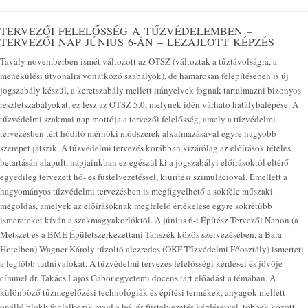
TERVEZŐI FELELŐSSÉG A TŰZVÉDELEMBEN –
TERVEZŐI NAP JÚNIUS 6-ÁN – LEZAJLOTT KÉPZÉS
Tavaly novemberben ismét változott az OTSZ (változtak a tűztávolságra, a
menekülési útvonalra vonatkozó szabályok), de hamarosan felépítésében is új
jogszabály készül, a keretszabály mellett irányelvek fognak tartalmazni bizonyos
részletszabályokat, ez lesz az OTSZ 5.0, melynek idén várható hatálybalépése. A
tűzvédelmi szakmai nap mottója a tervezői felelősség, amely a tűzvédelmi
tervezésben tért hódító mérnöki módszerek alkalmazásával egyre nagyobb
szerepet játszik. A tűzvédelmi tervezés korábban kizárólag az előírások tételes
betartásán alapult, napjainkban ez egészül ki a jogszabályi előírásoktól eltérő
egyedileg tervezett hő- és füstelvezetéssel, kiürítési szimulációval. Emellett a
hagyományos tűzvédelmi tervezésben is megfigyelhető a sokféle műszaki
megoldás, amelyek az előírásoknak megfelelő értékelése egyre sokrétűbb
ismereteket kíván a szakmagyakorlóktól. A június 6-i Építész Tervezői Napon (a
Metszet és a BME Épületszerkezettani Tanszék közös szervezésében, a Bara
Hotelben) Wagner Károly tűzoltó alezredes (OKF Tűzvédelmi Főosztály) ismerteti
a legfőbb tudnivalókat. A tűzvédelmi tervezés felelősségi kérdései és jövője
címmel dr. Takács Lajos Gábor egyetemi docens tart előadást a témában. A
különböző tűzmegelőzési technológiák és építési termékek, anyagok mellett
önálló blokk foglalkozik majd a hő- és füstelvezetés kérdéseivel, többek között