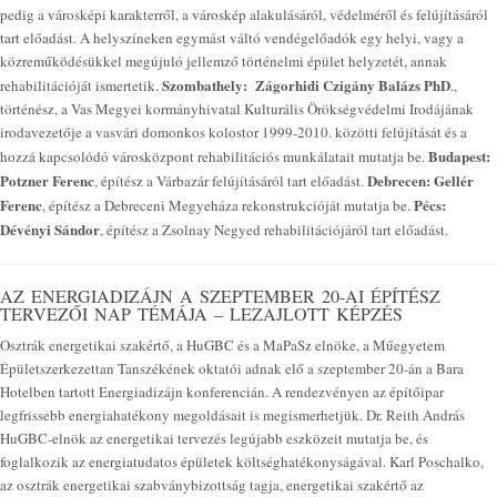
pedig a városképi karakterről, a városkép alakulásáról, védelméről és felújításáról
tart előadást. A helyszíneken egymást váltó vendégelőadók egy helyi, vagy a
közreműködésükkel megújuló jellemző történelmi épület helyzetét, annak
Szombathely:
Zágorhidi Czigány Balázs PhD
rehabilitációját ismertetik.
.,
történész, a Vas Megyei kormányhivatal Kulturális Örökségvédelmi Irodájának
irodavezetője a vasvári domonkos kolostor 1999-2010. közötti felújítását és a
Budapest:
hozzá kapcsolódó városközpont rehabilitációs munkálatait mutatja be.
Potzner Ferenc
Debrecen:
Gellér
, építész a Várbazár felújításáról tart előadást.
Ferenc
Pécs:
, építész a Debreceni Megyeháza rekonstrukcióját mutatja be.
Dévényi Sándor
, építész a Zsolnay Negyed rehabilitációjáról tart előadást.
AZ ENERGIADIZÁJN A SZEPTEMBER 20-AI ÉPÍTÉSZ
TERVEZŐI NAP TÉMÁJA – LEZAJLOTT KÉPZÉS
Osztrák energetikai szakértő, a HuGBC és a MaPaSz elnöke, a Műegyetem
Épületszerkezettan Tanszékének oktatói adnak elő a szeptember 20-án a Bara
Hotelben tartott Energiadizájn konferencián. A rendezvényen az építőipar
legfrissebb energiahatékony megoldásait is megismerhetjük. Dr. Reith András
HuGBC-elnök az energetikai tervezés legújabb eszközeit mutatja be, és
foglalkozik az energiatudatos épületek költséghatékonyságával. Karl Poschalko,
az osztrák energetikai szabványbizottság tagja, energetikai szakértő az