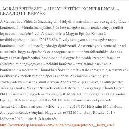
„AGRÁRÉPÍTÉSZET – HELYI ÉRTÉK” KONFERENCIA –
LEZAJLOTT KÉPZÉS
A Metszet és a Vidék és Gazdaság című folyóirat másodszor szervez agrárépítészeti
konferenciát: Mórahalmon július 5-én lesz az egész napos rendezvény, a terület
legnevesebb szakértőivel. A részvételért a Magyar Építész Kamara 2
továbbképzési pontot ad (2013/185). Tavaly is nagyon sikeres, egész napos
konferencia volt itt a mezőgazdasági építészetről. Az eseménynek nemcsak az ad
aktualitást, hogy az építésnek ez a szegmense mutat némi fellendülést, de az is,
hogy az ipari építészethez hasonlóan itt is egyre fontosabb szerepet játszik az
építészet, mint egy-egy cég – például borászat – arculatának eszköze. A
konferencia a mórahalmi Homokháti Sokadalom hivatalos programja, a résztvevők
az étkezések mellett fürdőbelépőt is kapnak. Az előadók között olyan
szaktekintélyek lesznek, mint Krizsán András Ybl-díjas építész, a Falufejlesztési
Társaság elnöke, Magyar Nemzeti Vidéki Hálózat elnökségi tagja, Ónodi Gábor
PhD tanszékvezető egyetemi docens, SZIE MKK KTI mb igazgató és Dr. Csontos
Györgyi DLA tanársegéd, SZIE-YMÉTK Településmérnöki és Építészeti
Kamarai pont:
Helyszín:
Tanszékéről.
MÉK – 2 pont (2013/185)
Mórahalom,
Aranyszöm Rendezvényház, Nagyterem (6782 Mórahalom, Röszkei út 1.)
Időpont:
Jelentkezés:
2013. július 5.
http://www.tervlap.hu/rendezveny/index/nev/agrarepiteszet__helyi_ertek