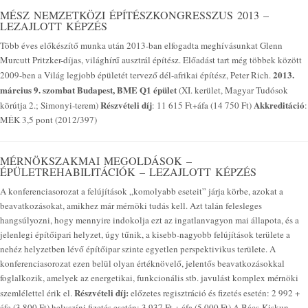
MÉSZ NEMZETKÖZI ÉPÍTÉSZKONGRESSZUS 2013 –
LEZAJLOTT KÉPZÉS
Több éves előkészítő munka után 2013-ban elfogadta meghívásunkat Glenn
Murcutt Pritzker-díjas, világhírű ausztrál építész. Előadást tart még többek között
2013.
2009-ben a Világ legjobb épületét tervező dél-afrikai építész, Peter Rich.
március 9. szombat
Budapest, BME Q1 épület
(XI. kerület, Magyar Tudósok
Részvételi díj
Akkreditáció
körútja 2.; Simonyi-terem)
: 11 615 Ft+áfa (14 750 Ft)
:
MÉK 3,5 pont (2012/397)
MÉRNÖKSZAKMAI MEGOLDÁSOK –
ÉPÜLETREHABILITÁCIÓK – LEZAJLOTT KÉPZÉS
A konferenciasorozat a felújítások „komolyabb eseteit” járja körbe, azokat a
beavatkozásokat, amikhez már mérnöki tudás kell. Azt talán felesleges
hangsúlyozni, hogy mennyire indokolja ezt az ingatlanvagyon mai állapota, és a
jelenlegi építőipari helyzet, úgy tűnik, a kisebb-nagyobb felújítások területe a
nehéz helyzetben lévő építőipar szinte egyetlen perspektivikus területe. A
konferenciasorozat ezen belül olyan értéknövelő, jelentős beavatkozásokkal
foglalkozik, amelyek az energetikai, funkcionális stb. javulást komplex mérnöki
Részvételi díj:
szemlélettel érik el.
előzetes regisztráció és fizetés esetén: 2 992 +
áfa (3 800 Ft) helyszíni fizetés esetén: 3 937 Ft + áfa (5 000 Ft) A Bács-Kiskun