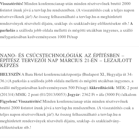
Visszatérítés!
Minden konferencianap után minden résztvevőnek bruttó 2000
forintot írunk jóvá a tervlap.hu rendszerében. (A visszatérítés csak a teljes napon
résztvevőknek jár!) Az összeg felhasználható a tervlap.hu-n meghirdetett
A
rendezvények részvételi díjaira, szaklap- és szakkiadvány-előfizetésekre stb.!
parkolás
a szálloda jobb oldala melletti és mögötti utcákban ingyenes, a szálló
mélygarázsában kedvezményesen 1000 Ft/nap
NANO- ÉS CSÚCSTECHNOLÓGIÁK AZ ÉPÍTÉSBEN –
ÉPÍTÉSZ TERVEZŐI NAP MÁRCIUS 21-ÉN – LEZAJLOTT
KÉPZÉS
HELYSZÍN
A Bara Hotel konferenciaközpontja (Budapest XI., Hegyalja út 34-
36.) (A parkolás a szálloda jobb oldala melletti és mögötti utcákban ingyenes, a
Akkreditációk
szálló mélygarázsában kedvezményesen 500 Ft/nap)
: MÉK: 2 pont
Jegyár
(2013/4) MMK: 2 pont (01/2013/0053)
: 2362 Ft + áfa (3000 Ft) /alkalom
Figyelem! Visszatérítés!
Minden konferencianap után minden résztvevőnek
bruttó 2000 forintot írunk jóvá a tervlap.hu rendszerében. (A visszatérítés csak a
teljes napon résztvevőknek jár!) Az összeg felhasználható a tervlap.hu-n
meghirdetett rendezvények részvételi díjaira, szaklap- és szakkiadvány-
előfizetésekre stb.!