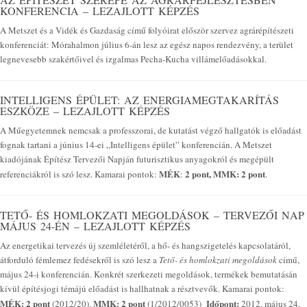
KONFERENCIA – LEZAJLOTT KÉPZÉS
A Metszet és a Vidék és Gazdaság című folyóirat először szervez agrárépítészeti
konferenciát: Mórahalmon július 6-án lesz az egész napos rendezvény, a terület
legnevesebb szakértőivel és izgalmas Pecha-Kucha villámelőadásokkal.
INTELLIGENS ÉPÜLET: AZ ENERGIAMEGTAKARÍTÁS
ESZKÖZE – LEZAJLOTT KÉPZÉS
A Műegyetemnek nemcsak a professzorai, de kutatást végző hallgatók is előadást
fognak tartani a június 14-ei „Intelligens épület” konferencián. A Metszet
kiadójának Építész Tervezői Napján futurisztikus anyagokról és megépült
MÉK
2 pont, MMK: 2 pont
referenciákról is szó lesz. Kamarai pontok:
:
.
TETŐ- ÉS HOMLOKZATI MEGOLDÁSOK – TERVEZŐI NAP
MÁJUS 24-ÉN – LEZAJLOTT KÉPZÉS
Az energetikai tervezés új szemléletéről, a hő- és hangszigetelés kapcsolatáról,
átforduló fémlemez fedésekről is szó lesz a
Tető- és homlokzati megoldások
című,
május 24-i konferencián. Konkrét szerkezeti megoldások, termékek bemutatásán
kívül építésjogi témájú előadást is hallhatnak a résztvevők. Kamarai pontok:
MÉK: 2 pont
MMK: 2 pont
Időpont:
(2012/20),
(1/2012/0053)
2012. május 24.