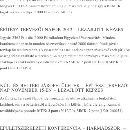
Megyei ÉPÍTÉSZ Kamara hozzájárul tagjai részvételi díjához, így a BKMÉK
tagok részvételi díja: 2 000 Ft + áfa (2 540 Ft)
ÉPÍTÉSZ TERVEZŐI NAPOK 2012 – LEZAJLOTT KÉPZÉS
Jegyár: 2362 Ft + áfa (3000 Ft) /alkalom Figyelem! Visszatérítés! Minden
konferencianap után minden résztvevőnek bruttó 2000 forintot írunk jóvá a
tervlap.hu rendszerében. (A visszatérítés csak a teljes napon résztvevőknek jár!) Az
összeg felhasználható a tervlap.hu-n meghirdetett rendezvények részvételi díjaira,
szaklap- és szakkiadvány-előfizetésekre stb.! MÉK: 2 pont (2012/20) MMK: 2
pont (1/2012/0053)
KÜL- ÉS BELTÉRI JÁRÓFELÜLETEK – ÉPÍTÉSZ TERVEZŐI
NAP NOVEMBER 15-ÉN – LEZAJLOTT KÉPZÉS
Az Építész Tervezői Napok idei sorozatának utolsó alkalmán a burkolatok
kerülnek sorra a beltériektől a lépcsőkön át a kültéri járófelületekig. Kamarai
MÉK: 2 pont
MMK: 2 pont
továbbképzési pontok:
(2012/20),
(1/2012/0053)
ÉPÜLETSZERKEZETI KONFERENCIA – HARMADSZOR! –