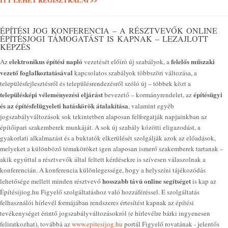
ÉPÍTÉSI JOG KONFERENCIA – A RÉSZTVEVŐK ONLINE
ÉPÍTÉSJOGI TÁMOGATÁST IS KAPNAK – LEZAJLOTT
KÉPZÉS
elektronikus építési napló
felelős műszaki
Az
vezetését előíró új szabályok, a
vezető foglalkoztatásával
kapcsolatos szabályok többszöri változása, a
településfejlesztésről és településrendezésről szóló új – többek közt a
településképi véleményezési eljárást
építésügyi
bevezető – kormányrendelet, az
és az építésfelügyeleti hatáskörök átalakítása
, valamint egyéb
jogszabályváltozások sok tekintetben alaposan felforgatják napjainkban az
építőipari szakemberek munkáját. A sok új szabály közötti eligazodást, a
gyakorlati alkalmazást és a buktatók elkerülését szolgálják azok az előadások,
melyeket a különböző témaköröket igen alaposan ismerő szakemberek tartanak –
akik egyúttal a résztvevők által feltett kérdésekre is szívesen válaszolnak a
konferencián. A konferencia különlegessége, hogy a helyszíni tájékozódás
hosszabb távú online segítséget
lehetősége mellett minden résztvevő
is kap az
Építésijiog.hu Figyelő szolgáltatáshoz való hozzáféréssel. E szolgáltatás
felhasználói hírlevél formájában rendszeres értesítést kapnak az építési
tevékenységet érintő jogszabályváltozásokról (e hírlevélre bárki ingyenesen
feliratkozhat), továbbá az
www.epitesijog.hu
portál Figyelő rovatának - jelentős