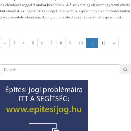
Az előadások reggel 9 órakor kezdődnek. 4-5 szakmailag elismert egyetemi oktató
tart előadást, ezt egészítik ki a cégek témakörhöz kapcsolódó alkalmazástechnikai,
anyagismertető előadásai. A programhoz ebéd és két kávészünet kapcsolódik.
«
3
4
5
6
7
8
9
10
11
12
»