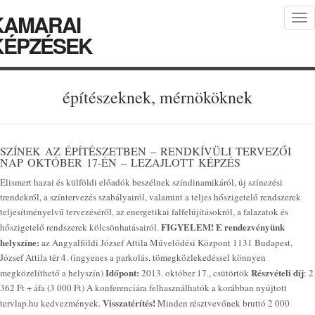
KAMARAI
Tog
nav
KÉPZÉSEK
építészeknek, mérnököknek
SZÍNEK AZ ÉPÍTÉSZETBEN – RENDKÍVÜLI TERVEZŐI
NAP OKTÓBER 17-ÉN – LEZAJLOTT KÉPZÉS
Elismert hazai és külföldi előadók beszélnek színdinamikáról, új színezési
trendekről, a színtervezés szabályairól, valamint a teljes hőszigetelő rendszerek
teljesítményelvű tervezéséről, az energetikai falfelújításokról, a falazatok és
FIGYELEM! E rendezvényünk
hőszigetelő rendszerek kölcsönhatásairól.
helyszíne:
az Angyalföldi József Attila Művelődési Központ 1131 Budapest,
József Attila tér 4. (ingyenes a parkolás, tömegközlekedéssel könnyen
Időpont:
Részvételi díj
megközelíthető a helyszín)
2013. október 17., csütörtök
: 2
362 Ft + áfa (3 000 Ft) A konferenciára felhasználhatók a korábban nyújtott
Visszatérítés!
tervlap.hu kedvezmények.
Minden résztvevőnek bruttó 2 000