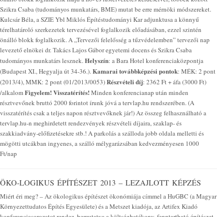
Szikra Csaba (tudományos munkatárs, BME) mutat be erre mérnöki módszereket.
Kulcsár Béla, a SZIE Ybl Miklós Építéstudományi Kar adjunktusa a könnyű
térelhatároló szerkezetek tervezésével foglalkozik előadásában, ezzel szintén
önálló blokk foglalkozik. A „Tervezői felelősség a tűzvédelemben” tervezői nap
levezető elnökei dr. Takács Lajos Gábor egyetemi docens és Szikra Csaba
Helyszín
tudományos munkatárs lesznek.
: a Bara Hotel konferenciaközpontja
Kamarai továbbképzési pontok
(Budapest XI., Hegyalja út 34-36.).
: MÉK: 2 pont
Részvételi díj
(2013/4), MMK: 2 pont (01/2013/0053)
: 2362 Ft + áfa (3000 Ft)
Figyelem! Visszatérítés!
/alkalom
Minden konferencianap után minden
résztvevőnek bruttó 2000 forintot írunk jóvá a tervlap.hu rendszerében. (A
visszatérítés csak a teljes napon résztvevőknek jár!) Az összeg felhasználható a
tervlap.hu-n meghirdetett rendezvények részvételi díjaira, szaklap- és
szakkiadvány-előfizetésekre stb.! A parkolás a szálloda jobb oldala melletti és
mögötti utcákban ingyenes, a szálló mélygarázsában kedvezményesen 1000
Ft/nap
ÖKO-LOGIKUS ÉPÍTÉSZET 2013 – LEZAJLOTT KÉPZÉS
Miért éri meg? – Az ökologikus építészet ökonómiája címmel a HuGBC (a Magyar
Környezettudatos Építés Egyesülete) és a Metszet kiadója, az Artifex Kiadó
konferenciasorozatot rendez, bemutatva a költséghatékony, fenntartható építészet