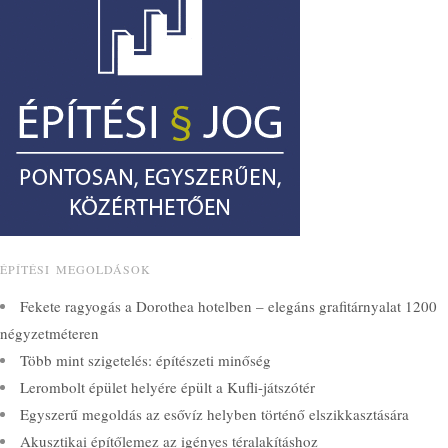
ÉPÍTÉSI MEGOLDÁSOK
Fekete ragyogás a Dorothea hotelben – elegáns grafitárnyalat 1200
négyzetméteren
Több mint szigetelés: építészeti minőség
Lerombolt épület helyére épült a Kufli-játszótér
Egyszerű megoldás az esővíz helyben történő elszikkasztására
Akusztikai építőlemez az igényes téralakításhoz