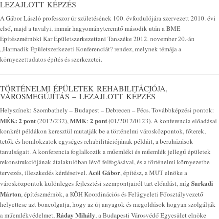
LEZAJLOTT KÉPZÉS
A Gábor László professzor úr születésének 100. évfordulójára szervezett 2010. évi
első, majd a tavalyi, immár hagyományteremtő második után a BME
Építészmérnöki Kar Épületszerkezettani Tanszéke 2012. november 20.-án
„Harmadik Épületszerkezeti Konferenciát? rendez, melynek témája a
környezettudatos építés és szerkezetei.
TÖRTÉNELMI ÉPÜLETEK REHABILITÁCIÓJA,
VÁROSMEGÚJÍTÁS – LEZAJLOTT KÉPZÉS
Helyszínek: Szombathely – Budapest – Debrecen – Pécs. Továbbképzési pontok:
MÉK: 2 pont
MMK
2 pont
(2012/232),
:
(01/2012/0123). A konferencia előadásai
konkrét példákon keresztül mutatják be a történelmi városközpontok, főterek,
tetők és homlokzatok egységes rehabilitációjának példáit, a beruházások
tanulságait. A konferencia foglalkozik a műemléki és műemlék jellegű épületek
rekonstrukciójának átalakulóban lévő felfogásával, és a történelmi környezetbe
Acél Gábor
tervezés, illeszkedés kérdéseivel.
, építész, a MUT elnöke a
Sarkadi
városközpontok különleges fejlesztési szempontjairól tart előadást, míg
Márton
, építészmérnök, a KÖH Koordinációs és Felügyeleti Főosztályvezető
helyettese azt boncolgatja, hogy az új anyagok és megoldások hogyan szolgálják
Ráday Mihály
a műemlékvédelmet,
, a Budapesti Városvédő Egyesület elnöke