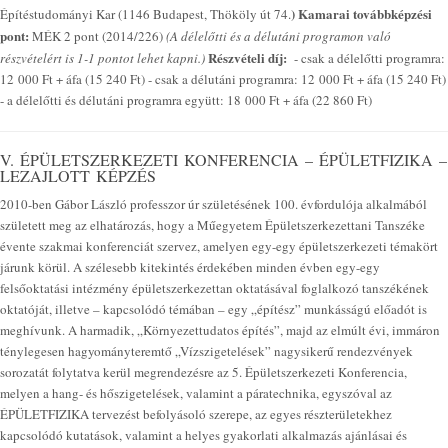
)
Kamarai továbbképzési
Építéstudományi Kar (1146 Budapest, Thököly út 74.
pont:
MÉK 2 pont (2014/226)
(A délelőtti és a délutáni programon való
Részvételi díj:
részvételért is 1-1 pontot lehet kapni.)
- csak a délelőtti programra:
12 000 Ft + áfa (15 240 Ft) - csak a délutáni programra: 12 000 Ft + áfa (15 240 Ft)
- a délelőtti és délutáni programra együtt: 18 000 Ft + áfa (22 860 Ft)
V. ÉPÜLETSZERKEZETI KONFERENCIA – ÉPÜLETFIZIKA –
LEZAJLOTT KÉPZÉS
2010-ben Gábor László professzor úr születésének 100. évfordulója alkalmából
született meg az elhatározás, hogy a Műegyetem Épületszerkezettani Tanszéke
évente szakmai konferenciát szervez, amelyen egy-egy épületszerkezeti témakört
járunk körül. A szélesebb kitekintés érdekében minden évben egy-egy
felsőoktatási intézmény épületszerkezettan oktatásával foglalkozó tanszékének
oktatóját, illetve – kapcsolódó témában – egy „építész” munkásságú előadót is
meghívunk. A harmadik, „Környezettudatos építés”, majd az elmúlt évi, immáron
ténylegesen hagyományteremtő „Vízszigetelések” nagysikerű rendezvények
sorozatát folytatva kerül megrendezésre az 5. Épületszerkezeti Konferencia,
melyen a hang- és hőszigetelések, valamint a páratechnika, egyszóval az
ÉPÜLETFIZIKA tervezést befolyásoló szerepe, az egyes részterületekhez
kapcsolódó kutatások, valamint a helyes gyakorlati alkalmazás ajánlásai és