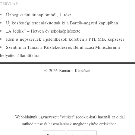
TERVLAP
Üzbegisztáni útinaplómból, 1. rész
Új közösségi teret alakítottak ki a Bartók-negyed kapujában
„A Jedlik” – Hetven év iskolaépítészete
Idén is népszerűek a jelentkezők körében a PTE MIK képzései
Szentirmai Tamás a Közlekedési és Beruházási Minisztérium
helyettes államtitkára
© 2026 Kamarai Képzések
Weboldalunk úgynevezett "sütiket" (cookie-kat) használ az oldal
működtetése és használatának megkönnyítése érdekében.