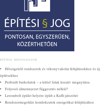
ÉPÍTÉSI MEGOLDÁSOK
Hőszigetelő rendszerek és vékonyvakolat felújításokhoz és új
építésekhez
Perforált burkolatok – a külső falak kreatív megnyitása
Folyosói álmennyezet függesztés nélkül?
Lerombolt épület helyére épült a Kufli-játszótér
Rendszermegoldás homlokzatok energetikai felújításához