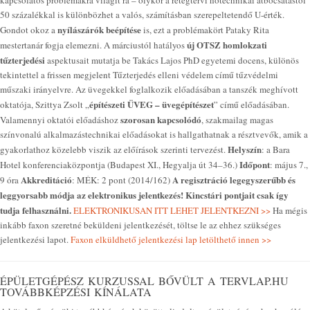
kapcsolatos problémákra világít rá – olykor a rétegtervi hőtechnikai átbocsátástól
50 százalékkal is különbözhet a valós, számításban szerepeltetendő U-érték.
nyílászárók beépítése
Gondot okoz a
is, ezt a problémakört Pataky Rita
új OTSZ homlokzati
mestertanár fogja elemezni. A márciustól hatályos
tűzterjedési
aspektusait mutatja be Takács Lajos PhD egyetemi docens, különös
tekintettel a frissen megjelent Tűzterjedés elleni védelem című tűzvédelmi
műszaki irányelvre. Az üvegekkel foglalkozik előadásában a tanszék meghívott
építészeti ÜVEG – üvegépítészet
oktatója, Szittya Zsolt „
” című előadásában.
szorosan kapcsolódó
Valamennyi oktatói előadáshoz
, szakmailag magas
színvonalú alkalmazástechnikai előadásokat is hallgathatnak a résztvevők, amik a
Helyszín
gyakorlathoz közelebb viszik az előírások szerinti tervezést.
: a Bara
Időpont
Hotel konferenciaközpontja (Budapest XI., Hegyalja út 34–36.)
: május 7.,
Akkreditáció
A regisztráció legegyszerűbb és
9 óra
: MÉK: 2 pont (2014/162)
leggyorsabb módja az elektronikus jelentkezés! Kincstári pontjait csak így
tudja felhasználni.
ELEKTRONIKUSAN ITT LEHET JELENTKEZNI >>
Ha mégis
inkább faxon szeretné beküldeni jelentkezését, töltse le az ehhez szükséges
jelentkezési lapot.
Faxon elküldhető jelentkezési lap letölthető innen >>
ÉPÜLETGÉPÉSZ KURZUSSAL BŐVÜLT A TERVLAP.HU
TOVÁBBKÉPZÉSI KÍNÁLATA