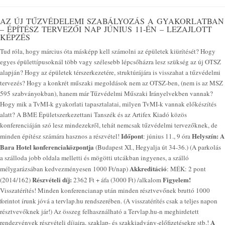
AZ ÚJ TŰZVÉDELEMI SZABÁLYOZÁS A GYAKORLATBAN
– ÉPÍTÉSZ TERVEZŐI NAP JÚNIUS 11-ÉN – LEZAJLOTT
KÉPZÉS
Tud róla, hogy március óta másképp kell számolni az épületek kiürítését? Hogy
egyes épülettípusoknál több vagy szélesebb lépcsőházra lesz szükség az új OTSZ
alapján? Hogy az épületek térszerkezetére, struktúrájára is visszahat a tűzvédelmi
tervezés? Hogy a konkrét műszaki megoldások nem az OTSZ-ben, (nem is az MSZ
595 szabványokban), hanem már Tűzvédelmi Műszaki Irányelvekben vannak?
Hogy mik a TvMI-k gyakorlati tapasztalatai, milyen TvMI-k vannak előkészítés
alatt? A BME Épületszerkezettani Tanszék és az Artifex Kiadó közös
konferenciáján szó lesz mindezekről, tehát nemcsak tűzvédelmi tervezőknek, de
Időpont
Helyszín:
A
minden építész számára hasznos a részvétel!
: június 11., 9 óra
Bara Hotel konferenciaközpontja
(Budapest XI., Hegyalja út 34-36.) (A parkolás
a szálloda jobb oldala melletti és mögötti utcákban ingyenes, a szálló
Akkreditáció
mélygarázsában kedvezményesen 1000 Ft/nap)
: MÉK: 2 pont
Részvételi díj:
Figyelem!
(2014/162)
2362 Ft + áfa (3000 Ft) /alkalom
Visszatérítés! Minden konferencianap után minden résztvevőnek bruttó 1000
forintot írunk jóvá a tervlap.hu rendszerében. (A visszatérítés csak a teljes napon
résztvevőknek jár!) Az összeg felhasználható a Tervlap.hu-n meghirdetett
A
rendezvények részvételi díjaira, szaklap- és szakkiadvány-előfizetésekre stb.!