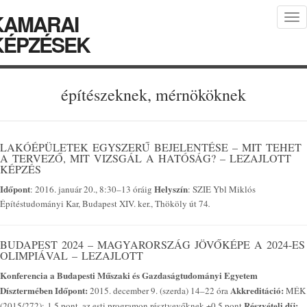
KAMARAI
Tog
nav
KÉPZÉSEK
építészeknek, mérnököknek
LAKÓÉPÜLETEK EGYSZERŰ BEJELENTÉSE – MIT TEHET
A TERVEZŐ, MIT VIZSGÁL A HATÓSÁG? – LEZAJLOTT
KÉPZÉS
Időpont
Helyszín
: 2016. január 20., 8:30–13 óráig
: SZIE Ybl Miklós
Építéstudományi Kar, Budapest XIV. ker., Thököly út 74
.
BUDAPEST 2024 – MAGYARORSZÁG JÖVŐKÉPE A 2024-ES
OLIMPIÁVAL – LEZAJLOTT
Konferencia a Budapesti Műszaki és Gazdaságtudományi Egyetem
Dísztermében
Időpont:
Akkreditáció:
2015. december 9. (szerda) 14–22 óra
MÉK
Részvételi díj:
(2015/272): 1,5 pont, az esti programon résztvevőknek +0,5 pont