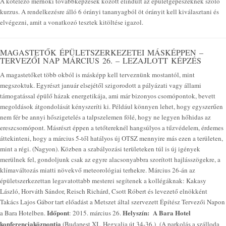
A kötelező mérnöki továbbképzések között elindult az épületgépészeknek szóló
kurzus. A rendelkezésre álló 6 órányi tananyagból öt órányit kell kiválasztani és
elvégezni, amit a vonatkozó tesztek kitöltése igazol.
MAGASTETŐK ÉPÜLETSZERKEZETEI MÁSKÉPPEN –
TERVEZŐI NAP MÁRCIUS 26. – LEZAJLOTT KÉPZÉS
A magastetőket több okból is másképp kell terveznünk mostantól, mint
megszoktuk. Egyrészt január elsejétől szigorodott a pályázati vagy állami
támogatással épülő házak energetikája, ami már bizonyos csomópontok, bevett
megoldások átgondolását kényszeríti ki. Például könnyen lehet, hogy egyszerűen
nem fér be annyi hőszigetelés a talpszelemen fölé, hogy ne legyen hőhidas az
ereszcsomópont. Másrészt éppen a tetőtereknél hangsúlyos a tűzvédelem, érdemes
áttekinteni, hogy a március 5-től hatályos új OTSZ mennyire más ezen a területen,
mint a régi. (Nagyon). Közben a szabályozási területeken túl is új igények
merülnek fel, gondoljunk csak az egyre alacsonyabbra szorított hajlásszögekre, a
klímaváltozás miatti növekvő meteorológiai terhekre. Március 26-án az
épületszerkezettan legavatottabb mesterei segítenek a kollégáknak: Kakasy
László, Horváth Sándor, Reisch Richárd, Csott Róbert és levezető elnökként
Takács Lajos Gábor tart előadást a Metszet által szervezett Építész Tervezői Napon
Időpont
Helyszín:
A Bara Hotel
a Bara Hotelben.
: 2015. március 26.
konferenciaközpontja
(Budapest XI., Hegyalja út 34-36.) (A parkolás a szálloda