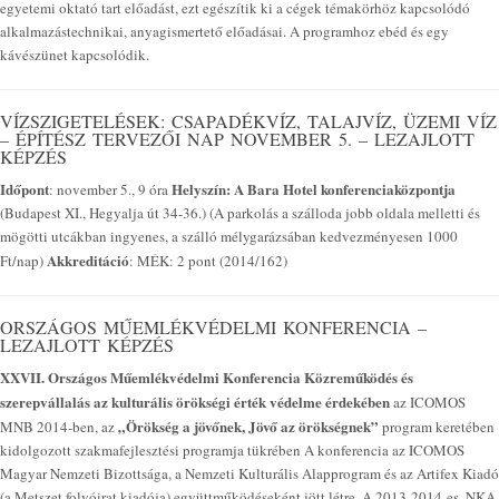
egyetemi oktató tart előadást, ezt egészítik ki a cégek témakörhöz kapcsolódó
alkalmazástechnikai, anyagismertető előadásai. A programhoz ebéd és egy
kávészünet kapcsolódik.
VÍZSZIGETELÉSEK: CSAPADÉKVÍZ, TALAJVÍZ, ÜZEMI VÍZ
– ÉPÍTÉSZ TERVEZŐI NAP NOVEMBER 5. – LEZAJLOTT
KÉPZÉS
Időpont
Helyszín:
A Bara Hotel konferenciaközpontja
: november 5., 9 óra
(Budapest XI., Hegyalja út 34-36.) (A parkolás a szálloda jobb oldala melletti és
mögötti utcákban ingyenes, a szálló mélygarázsában kedvezményesen 1000
Akkreditáció
Ft/nap)
: MÉK: 2 pont (2014/162)
ORSZÁGOS MŰEMLÉKVÉDELMI KONFERENCIA –
LEZAJLOTT KÉPZÉS
XXVII. Országos Műemlékvédelmi Konferencia
Közreműködés és
szerepvállalás az kulturális örökségi érték védelme érdekében
az ICOMOS
„Örökség a jövőnek, Jövő az örökségnek”
MNB 2014-ben, az
program keretében
kidolgozott szakmafejlesztési programja tükrében A konferencia az ICOMOS
Magyar Nemzeti Bizottsága, a Nemzeti Kulturális Alapprogram és az Artifex Kiadó
(a Metszet folyóirat kiadója) együttműködéseként jött létre. A 2013-2014-es, NKA