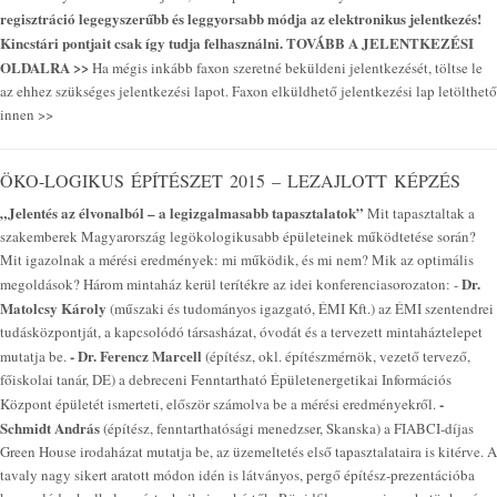
regisztráció legegyszerűbb és leggyorsabb módja az elektronikus jelentkezés!
Kincstári pontjait csak így tudja felhasználni.
TOVÁBB A JELENTKEZÉSI
OLDALRA >>
Ha mégis inkább faxon szeretné beküldeni jelentkezését, töltse le
az ehhez szükséges jelentkezési lapot. Faxon elküldhető jelentkezési lap letölthető
innen >>
ÖKO-LOGIKUS ÉPÍTÉSZET 2015 – LEZAJLOTT KÉPZÉS
„Jelentés az élvonalból – a legizgalmasabb tapasztalatok”
Mit tapasztaltak a
szakemberek Magyarország legökologikusabb épületeinek működtetése során?
Mit igazolnak a mérési eredmények: mi működik, és mi nem? Mik az optimális
Dr.
megoldások? Három mintaház kerül terítékre az idei konferenciasorozaton: -
Matolcsy Károly
(műszaki és tudományos igazgató, ÉMI Kft.) az ÉMI szentendrei
tudásközpontját, a kapcsolódó társasházat, óvodát és a tervezett mintaháztelepet
- Dr. Ferencz Marcell
mutatja be.
(építész, okl. építészmérnök, vezető tervező,
főiskolai tanár, DE) a debreceni Fenntartható Épületenergetikai Információs
-
Központ épületét ismerteti, először számolva be a mérési eredményekről.
Schmidt András
(építész, fenntarthatósági menedzser, Skanska) a FIABCI-díjas
Green House irodaházat mutatja be, az üzemeltetés első tapasztalataira is kitérve. A
tavaly nagy sikert aratott módon idén is látványos, pergő építész-prezentációba