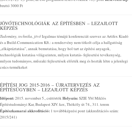
bruttó 3000 Ft
JÖVŐTECHNOLÓGIÁK AZ ÉPÍTÉSBEN – LEZAJLOTT
KÉPZÉS
Tudomány, technika, jövő
Izgalmas témájú konferenciát szervez az Artifex Kiadó
és a Build-Communication Kft.: a rendezvény nem titkolt célja a hallgatóság
„elkápráztatása”, annak bemutatása, hogy hol tart az építési anyagok,
technológiák kutatása világszinten, milyen kutatás- fejlesztési tevékenység,
milyen tudományos, műszaki fejlesztések előzték meg és hozták létre a jelenlegi
csúcs-termékeket
ÉPÍTÉSI JOG 2015-2016 – ÚJRATERVEZÉS AZ
ÉPÍTÉSÜGYBEN – LEZAJLOTT KÉPZÉS
Időpont:
Helyszín:
2015. november 5., csütörtök
SZIE Ybl Miklós
Építéstudományi Kar, Budapest XIV. ker., Thököly út 74., 311. terem
Építészkamarai akkreditáció:
1 továbbképzési pont (akkreditációs szám:
2015/241)