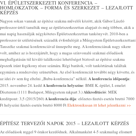
VI. ÉPÜLETSZERKEZETI KONFERENCIA –
HOMLOKZATOK – FORMA ÉS SZERKEZET – LEZAJLOTT
KÉPZÉS
Nagyon sokan vannak az építész szakma művelői között, akik Gábor László
professzor úrtól tanulták meg az épületszerkezettan alapjait és még többen, akik a
mai napig használják négykötetes Épületszerkezettan tankönyvét. 2010-ben a
professzor úr születésének századik évfordulóját a Műegyetem Épületszerkezettani
Tanszéke szakmai konferenciával ünnepelte meg. A konferenciának nagy sikere
volt, amihez az is hozzájárult, hogy a magas színvonalú szakmai előadások
meghallgatásán túl kiváló találkozási lehetőséget biztosít az építész szakma
épszerk iránt fogékony része számára. Régi barátok, volt tankörtársak találtak
egymásra a rendezvény szünetében. Az első konferenciát további négy követte, és
A konferencia időpontja
az idei év sem fog eltelni „Bubu-konferencia” nélkül.
:
A konferencia helyszíne
2015. november 24. kedd
: BME K. épület, I. emelet
Akkreditáció
Díszterem (1111 Budapest, Műegyetem rakpart 3.)
: MÉK
A konferencia díja
kreditpont: 3,5 (2015/260)
: előzetes fizetés esetén bruttó 7000
Ft helyszíni fizetés esetén bruttó 8000 Ft
Elektronikusan itt lehet jelentkezni >>
ÉPÍTÉSZ TERVEZŐI NAPOK 2015 – LEZAJLOTT KÉPZÉS
Az előadások reggel 9 órakor kezdődnek. Alkalmanként 4-5 szakmailag elismert