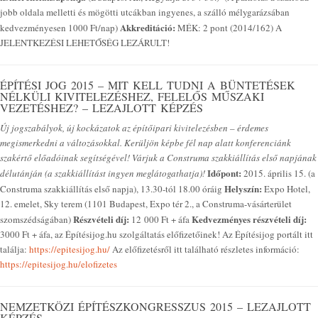
jobb oldala melletti és mögötti utcákban ingyenes, a szálló mélygarázsában
Akkreditáció:
kedvezményesen 1000 Ft/nap)
MÉK: 2 pont (2014/162) A
JELENTKEZÉSI LEHETŐSÉG LEZÁRULT!
ÉPÍTÉSI JOG 2015 – MIT KELL TUDNI A BÜNTETÉSEK
NÉLKÜLI KIVITELEZÉSHEZ, FELELŐS MŰSZAKI
VEZETÉSHEZ? – LEZAJLOTT KÉPZÉS
Új jogszabályok, új kockázatok az építőipari kivitelezésben – érdemes
megismerkedni a változásokkal. Kerüljön képbe fél nap alatt konferenciánk
szakértő előadóinak segítségével! Várjuk a Construma szakkiállítás első napjának
Időpont:
délutánján (a szakkiállítást ingyen meglátogathatja)!
2015. április 15. (a
Helyszín:
Construma szakkiállítás első napja), 13.30-tól 18.00 óráig
Expo Hotel,
12. emelet, Sky terem (1101 Budapest, Expo tér 2., a Construma-vásárterület
Részvételi díj:
Kedvezményes részvételi díj:
szomszédságában)
12 000 Ft + áfa
3000 Ft + áfa, az Építésijog.hu szolgáltatás előfizetőinek! Az Építésijog portált itt
találja:
https://epitesijog.hu/
Az előfizetésről itt található részletes információ:
https://epitesijog.hu/elofizetes
NEMZETKÖZI ÉPÍTÉSZKONGRESSZUS 2015 – LEZAJLOTT
KÉPZÉS