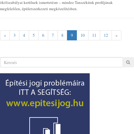
ökölszabályai kerülnek ismertetésre – mindez Tanszékünk profiljának
megfelelően, épületszerkezeti megközelítésben.
«
3
4
5
6
7
8
9
10
11
12
»