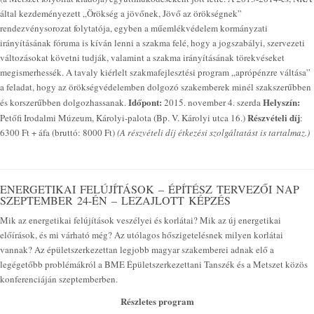
által kezdeményezett „Örökség a jövőnek, Jövő az örökségnek”
rendezvénysorozat folytatója, egyben a műemlékvédelem kormányzati
irányításának fóruma is kíván lenni a szakma felé, hogy a jogszabályi, szervezeti
változásokat követni tudják, valamint a szakma irányításának törekvéseket
megismerhessék. A tavaly kiérlelt szakmafejlesztési program „aprópénzre váltása”
a feladat, hogy az örökségvédelemben dolgozó szakemberek minél szakszerűbben
Időpont:
Helyszín:
és korszerűbben dolgozhassanak.
2015. november 4. szerda
Részvételi díj
Petőfi Irodalmi Múzeum, Károlyi-palota (Bp. V. Károlyi utca 16.)
:
6300 Ft + áfa (bruttó: 8000 Ft)
(A részvételi díj étkezési szolgáltatást is tartalmaz.)
ENERGETIKAI FELÚJÍTÁSOK – ÉPÍTÉSZ TERVEZŐI NAP
SZEPTEMBER 24-ÉN – LEZAJLOTT KÉPZÉS
Mik az energetikai felújítások veszélyei és korlátai? Mik az új energetikai
előírások, és mi várható még? Az utólagos hőszigetelésnek milyen korlátai
vannak? Az épületszerkezettan legjobb magyar szakemberei adnak elő a
legégetőbb problémákról a BME Épületszerkezettani Tanszék és a Metszet közös
konferenciáján szeptemberben.
Részletes program