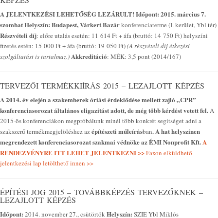
A JELENTKEZÉSI LEHETŐSÉG LEZÁRULT!
Időpont: 2015. március 7.
szombat
Helyszín: Budapest, Várkert Bazár
konferenciaterme (I. kerület, Ybl tér)
Részvételi díj
: előre utalás esetén: 11 614 Ft + áfa (bruttó: 14 750 Ft) helyszíni
fizetés estén: 15 000 Ft + áfa (bruttó: 19 050 Ft)
(A részvételi díj étkezési
Akkreditáció
szolgáltatást is tartalmaz.)
: MÉK: 3,5 pont (2014/167)
TERVEZŐI TERMÉKKIÍRÁS 2015 – LEZAJLOTT KÉPZÉS
A 2014. év elején a szakemberek óriási érdeklődése mellett zajló „CPR”
konferenciasorozat általános eligazítást adott, de még több kérdést vetett fel.
A
2015-ös konferenciákon megpróbálunk minél több konkrét segítséget adni a
építészeti műleírás
.
A hat helyszínen
szakszerű termékmegjelöléshez az
ban
megrendezett konferenciasorozat szakmai védnöke az ÉMI Nonprofit Kft.
A
RENDEZVÉNYRE ITT LEHET JELENTKEZNI >>
Faxon elküldhető
jelentkezési lap letölthető innen >>
ÉPÍTÉSI JOG 2015 – TOVÁBBKÉPZÉS TERVEZŐKNEK –
LEZAJLOTT KÉPZÉS
Időpont:
Helyszín:
2014. november 27., csütörtök
SZIE Ybl Miklós