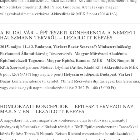
kapcsolódnak alkalmazástechnikai szakértők. Rövidfilmen megismerhetünk még
több érdekes projektet (Eiffel Palace, Groupama Aréna) és egy magyar
Akkreditáció:
világszabadalmat: a vízházat.
MÉK 2 pont (2014/163)
A BUDAI VÁR – ÉPÍTÉSZETI KONFERENCIA A NEMZETI
HAUSZMANN TERVRŐL – LEZAJLOTT KÉPZÉS
2015. május 11–12. Budapest, Várkert Bazár
Szervező: Miniszterelnökség;
Parlamenti Államtitkárság
Magyar Művészeti Akadémia
Társszervezők:
Építőművészeti Tagozata
Magyar Építész Kamara (MÉK – MÉK Nonprofit
,
Kft.);
Akkreditáció:
Szervező partner: Metszet folyóirat (Artifex Kiadó Kft.)
MÉK
Helyszín és időpont: Budapest, Várkert
6 pont (
2015/118
) (egy napra 3 pont)
Bazár
Részvételi díj:
konferenciaterme (I. kerület, Ybl tér)
(az egész konferenciára,
vagy csak az egyik napra jelentkezésnél is): 2 362 Ft + áfa (3 000 Ft)
HOMLOKZATI KONCEPCIÓK – ÉPÍTÉSZ TERVEZŐI NAP
MÁJUS 7-ÉN – LEZAJLOTT KÉPZÉS
A nagysikerű márciusi magastetős konferencia után továbbviszi a januártól
érvényes új hőtechnikai előírások témáját a BME Épületszerkezettani Tanszékkel
homlokzatok
közös Építész Tervezői Napunk. Reisch Richárd mestertanár a
kal