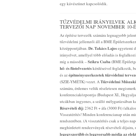
egy kávészünet kapcsolódik.
TŰZVÉDELMI IRÁNYELVEK AL
TERVEZŐI NAP NOVEMBER 10-É
Az építész tervezők számára legnagyobb jelen
tűzvédelmi jellemzői áll a BME Épületszerkez
Dr. Takács Lajos
középpontjában.
egyetemi do
irányelvet, amellyel több előadás is foglalkoz
Szikra Csaba
míg a második –
(BME Épületgép
hő- és füstelvezetés
kérdéseivel foglalkozik, b
építményszerkezetek tűzvédelmi tervez
és az
Tűzvédelmi Műszaki
(SZIE-YMÉTK) vezet. A
számára, érdemes velük részletesen megismer
konferenciaközpontja (Budapest XI., Hegyalja ú
utcákban ingyenes, a szálló mélygarázsában 
Részvételi díj:
2362 Ft + áfa (3000 Ft) /alkal
Visszatérítés! Minden konferencianap után min
rendszerében. (A visszatérítés csak a teljes n
meghirdetett rendezvények részvételi díjaira, 
legegyszerűbb és leggyorsabb módja az elektr