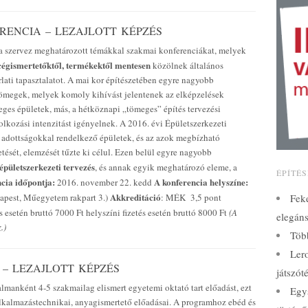
ERENCIA – LEZAJLOTT KÉPZÉS
 szervez meghatározott témákkal szakmai konferenciákat, melyek
cégismertetőktől, termékektől mentesen
közölnek általános
lati tapasztalatot. A mai kor építészetében egyre nagyobb
tömegek, melyek komoly kihívást jelentenek az elképzelések
eges épületek, más, a hétköznapi „tömeges” építés tervezési
olkozási intenzitást igényelnek. A 2016. évi Épületszerkezeti
i adottságokkal rendelkező épületek, és az azok megbízható
ését, elemzését tűzte ki célul. Ezen belül egyre nagyobb
épületszerkezeti tervezés
, és annak egyik meghatározó eleme, a
ÉPÍTÉ
ncia időpontja:
A konferencia helyszíne:
2016. november 22. kedd
Akkreditáció
dapest, Műegyetem rakpart 3.)
: MÉK 3,5 pont
Fek
és esetén bruttó 7000 Ft helyszíni fizetés esetén bruttó 8000 Ft
(A
elegáns
.)
Több
Lero
 – LEZAJLOTT KÉPZÉS
játszót
manként 4-5 szakmailag elismert egyetemi oktató tart előadást, ezt
Egy
lkalmazástechnikai, anyagismertető előadásai. A programhoz ebéd és