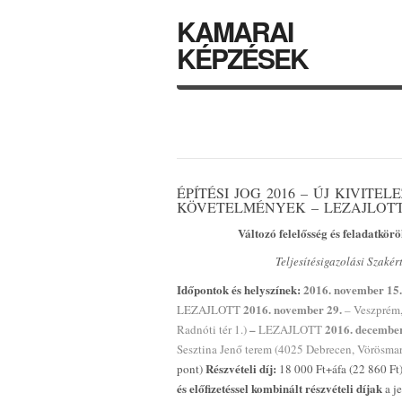
KAMARAI
KÉPZÉSEK
ÉPÍTÉSI JOG 2016 – ÚJ KIVITEL
KÖVETELMÉNYEK – LEZAJLOTT
Változó felelősség és feladatkör
Teljesítésigazolási Szakér
Időpontok és helyszínek:
2016. november 15.
2016. november 29.
LEZAJLOTT
– Veszprém,
–
2016. december
Radnóti tér 1.)
LEZAJLOTT
Sesztina Jenő terem (4025 Debrecen, Vörösm
Részvételi díj:
pont)
18 000 Ft+áfa (22 860 Ft
és előfizetéssel kombinált részvételi díjak
a j