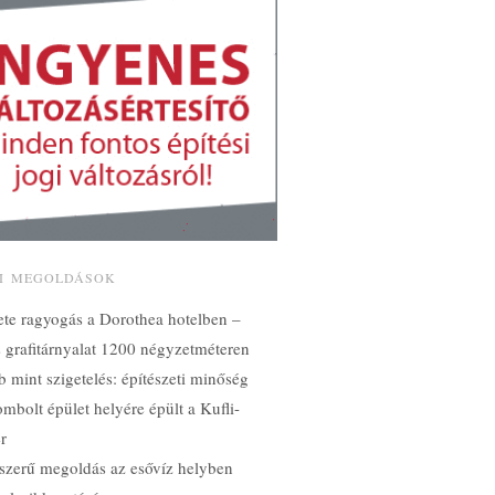
SI MEGOLDÁSOK
ete ragyogás a Dorothea hotelben –
 grafitárnyalat 1200 négyzetméteren
 mint szigetelés: építészeti minőség
mbolt épület helyére épült a Kufli-
ér
szerű megoldás az esővíz helyben