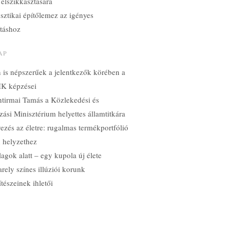
 elszikkasztására
sztikai építőlemez az igényes
ításhoz
AP
n is népszerűek a jelentkezők körében a
K képzései
ntirmai Tamás a Közlekedési és
ási Minisztérium helyettes államtitkára
ezés az életre: rugalmas termékportfólió
 helyzethez
lagok alatt – egy kupola új élete
rely színes illúziói korunk
ítészeinek ihletői