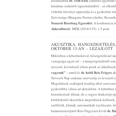
dr. Tóth Elek
előadásában
címzetes egyetemi 
hatalmas szakértői tapasztalatából – az elkerül
védelmi törvényt opponálja és a gyakorlati t
Szövetsége (Hungaria Nostra) elnöke, Kossut
Nemzeti Bizottság Egyesület
. A konferencia 
Akkreditáció
: MÉK (2016/135): 1,5 pont
AKUSZTIKA, HANGSZIGETELÉS,
OKTÓBER 13-ÁN – LEZAJLOTT
Miközben a hőtechnikával, hőszigeteléssel me
vastagsága egyre nő – a hangszigetelésről so
tervezői, kivitelezői elleni perek az áthallás
vagyunk”
dr. habil Reis Frigyes
– emeli ki
ak
Tervezői Nap szakmai szervezője és levezető 
Megoldások szaklapok kiadója által szerveze
gyakoribbá válása ad aktualitást. A háttérben
berendezések állnak, de a vegyes funkciójú épü
körültekintő akusztikai megoldások kellenek, é
szellőzők, klímák, automatikák (nyílászáró, fel
dr. H
harmonizációjáról Reis Frigyesen kívül