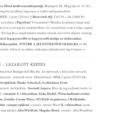
ra Hotel konferenciaközpontja
(Budapest XI., Hegyalja út 34-36.)
s mögötti utcákban ingyenes, a szálló mélygarázsában
Részvételi díj:
 MÉK: 2 pont (2016/12)
2362 Ft + áfa (3000 Ft)
Figyelem!
t tartalmaz.)
Visszatérítés! Minden konferencianap után
 jóvá a tervlap.hu rendszerében. (A visszatérítés csak a teljes napon
 Tervlap.hu-n meghirdetett rendezvények részvételi díjaira, szaklap-
ráció legegyszerűbb és leggyorsabb módja az elektronikus
 felhasználni.
TOVÁBB A JELENTKEZÉSI OLDALRA >>
Ha
ezését, töltse le az ehhez szükséges jelentkezési lapot innen >>
 – LEZAJLOTT KÉPZÉS
 buszokat Budapestről Bécsbe. Az építészek a helyszíni tervezői
rencián" vehetnek részt. Akkreditáció: MÉK 2 pont (2016/148)
tt épületek:
Henke Schreieck Architekten: Erste
Seestadt Aspern
,
reieck Architekten
Bécs új negyedének iroda- és
valamint: I. változatban: Zaha Hadid: Wirtschaftsuniversität
G,
be, Estudio Carme Pinos, NO.MAD Arquitectos,
CRABstudio
ität campus épületei
II. változatban
, vezetés: Atours Wien
(azok
:
AllesWirdGut: Magdas Hotel
 már látták)
, vezetés: AllesWierdGut