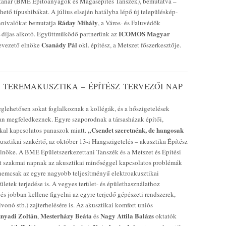
tanár (BME Építőanyagok és Magasépítés Tanszék), bemutatva –
hető típushibákat. A július elsején hatályba lépő új településkép-
Ráday Mihály
ennivalókat bemutatja
, a Város- és Faluvédők
ICOMOS Magyar
h-díjas alkotó. Együttműködő partnerünk az
Csanády Pál
levezető elnöke
okl. építész, a Metszet főszerkesztője.
 TEREMAKUSZTIKA – ÉPÍTÉSZ TERVEZŐI NAP
glehetősen sokat foglalkoznak a kollégák, és a hőszigetelések
kan megfeledkeznek. Egyre szaporodnak a társasházak építői,
„Csendet szeretnénk, de hangosak
okkal kapcsolatos panaszok miatt.
usztikai szakértő, az október 13-i Hangszigetelés – akusztika Építész
elnöke. A BME Épületszerkezettani Tanszék és a Metszet és Építési
tt szakmai napnak az akusztikai minőséggel kapcsolatos problémák
 nemcsak az egyre nagyobb teljesítményű elektroakusztikai
letek terjedése is. A vegyes terület- és épülethasználathoz
s jobban kellene figyelni az egyre terjedő gépészeti rendszerek,
vonó stb.) zajterhelésére is. Az akusztikai komfort uniós
unyadi Zoltán
Mesterházy Beáta
Nagy Attila Balázs
,
és
oktatók