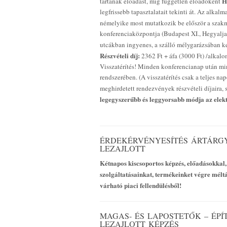
H
tartanak előadást, míg független előadóként
legfrissebb tapasztalatait tekinti át. Az alka
némelyike most mutatkozik be először a szakm
konferenciaközpontja (Budapest XI., Hegyalja ú
utcákban ingyenes, a szálló mélygarázsában 
Részvételi díj:
2362 Ft + áfa (3000 Ft) /alkal
Visszatérítés! Minden konferencianap után min
rendszerében. (A visszatérítés csak a teljes n
meghirdetett rendezvények részvételi díjaira, 
legegyszerűbb és leggyorsabb módja az elektr
ÉRDEKÉRVÉNYESÍTÉS ÁRTÁRGY
LEZAJLOTT
Kétnapos kiscsoportos képzés, előadásokkal,
szolgáltatásainkat, termékeinket végre mélt
várható piaci fellendülésből!
MAGAS- ÉS LAPOSTETŐK – ÉPÍ
LEZAJLOTT KÉPZÉS