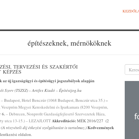
KEZDŐL
építészeknek, mérnököknek
EZÉSI, TERVEZÉSI ÉS SZAKÉRTŐI
 KÉPZÉS
ök
az új igazságügyi és építésügyi jogszabályok alapján
tői Szerv (TSZSZ) – Artifex Kiadó – Építésijog.hu
–
– Budapest, Hotel Benczúr (1068 Budapest, Benczúr utca 35.)
 Veszprém Megyei Kereskedelmi és Iparkamara (8200 Veszprém,
 6.
– Debrecen, Nonprofit Gazdaságfejlesztő Szervezetek Háza,
Akkreditáció:
arty utca 13-15.) – LEZAJLOTT
MÉK 2016/227 (2
Kedvezmények
)
(A részvételi díj étkezési szolgáltatást is tartalmaz.)
elentkezési oldalon.