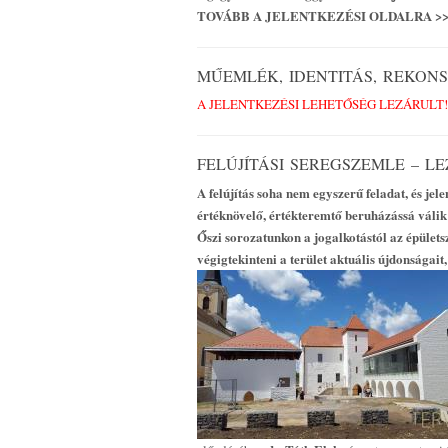
TOVÁBB A JELENTKEZÉSI OLDALRA >
MŰEMLÉK, IDENTITÁS, REKONS
A JELENTKEZÉSI LEHETŐSÉG LEZÁRULT!
FELÚJÍTÁSI SEREGSZEMLE – L
A felújítás soha nem egyszerű feladat, és j
értéknövelő, értékteremtő beruházássá válik
Őszi sorozatunkon a jogalkotástól az épületsz
végigtekinteni a terület aktuális újdonságait,