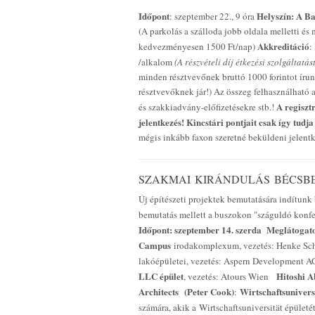
Időpont
Helyszín:
A Ba
: szeptember 22., 9 óra
(A parkolás a szálloda jobb oldala melletti é
Akkreditáció
kedvezményesen 1500 Ft/nap)
:
/alkalom
(A részvételi díj étkezési szolgáltatás
minden résztvevőnek bruttó 1000 forintot írunk
résztvevőknek jár!) Az összeg felhasználható a
A regiszt
és szakkiadvány-előfizetésekre stb.!
jelentkezés! Kincstári pontjait csak így tudja
mégis inkább faxon szeretné beküldeni jelentk
SZAKMAI KIRÁNDULÁS BÉCSBE
Új építészeti projektek bemutatására indítunk
bemutatás mellett a buszokon "száguldó konfe
Időpont: szeptember 14. szerda
Meglátogato
Campus
irodakomplexum, vezetés: Henke Sch
lakóépületei, vezetés: Aspern Development A
LLC épület
Hitoshi A
, vezetés: Atours Wien
Architects
(Peter Cook)
Wirtschaftsunivers
:
számára, akik a Wirtschaftsuniversität épületét