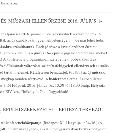
 a buszokon.
S MŰSZAKI ELLENŐRZÉSE 2016. JÚLIUS 1-
az eljárással 2016. január 1. óta ismerkednek a szakemberek. A
lták az új szabályozás „gyermekbetegségeit” – de már lehet tudni,
ításokra
számíthatunk. Ezek jó része a kivitelezésben érintett
 igencsak aktuális a június 16-i építési jogi konferenciánk, melyet
nk! A konferencia programjában szerepelnek többek között az
és
építésfelügyeleti ellenőrzések
előírásainak változásai, az
aktuális
műszaki
ző tartalmi elemei. Részletesen bemutatjuk továbbá az új
A konferencia címe
en megkap minden résztvevő!
: Lakóépületek
Időpont
Helyszín
us 1-től
: 2016. június 16., 13.30-tól 18.00 óráig.
:
st XIV. ker., Thököly út 74. – Nagyelőadó
ÉPÜLETSZERKEZETEI – ÉPÍTÉSZ TERVEZŐI
T
tel konferenciaközpontja
(Budapest XI., Hegyalja út 34-36.) (A
mögötti utcákban ingyenes, a szálló mélygarázsában kedvezményesen