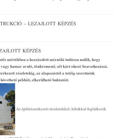
>
TRUKCIÓ – LEZAJLOTT KÉPZÉS
EZAJLOTT KÉPZÉS
elentős mértékben a hozzáadott mérnöki tudáson
múlik, hogy
 vagy hamar avuló, tönkremenő, sőt kárt okozó beavatkozássá.
erkezeti részletekig, az alapozástól a tetőig szeretnénk
 követhető példáit, elkerülhető buktatóit.
Az épületszerkezeti részletekkel, hibákkal foglalkozik