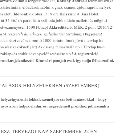
orváth Zoltán
Kotschy András
a rezgésforrásokat,
a teremakusztika
lmazástechnikai előadások szólni fognak számos újdonságról, melyek
Időpont
Helyszín:
a előtt.
: október 13., 9 óra
A Bara Hotel
t 34-36.) (A parkolás a szálloda jobb oldala melletti és mögötti
Akkreditáció
kedvezményesen 1500 Ft/nap)
: MÉK: 2 pont (2016/12)
Figyelem!
om
(A részvételi díj étkezési szolgáltatást tartalmaz.)
den résztvevőnek bruttó 1000 forintot írunk jóvá a tervlap.hu
apon résztvevőknek jár!) Az összeg felhasználható a Tervlap.hu-n
A regisztráció
szaklap- és szakkiadvány-előfizetésekre stb.!
onikus jelentkezés! Kincstári pontjait csak így tudja felhasználni.
ALÁSOS HELYZETEKBEN (SZEPTEMBER) –
 helyzetgyakorlatokkal, személyre szabott tanácsokkal – hogy
ányos áron tudjuk eladni, és megérdemelt profithoz juthassunk a
TÉSZ TERVEZŐI NAP SZEPTEMBER 22-ÉN –