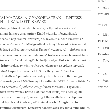
történő
Aku
téralak
KALMAZÁSA A GYAKORLATBAN – ÉPÍTÉSZ
N – LEZAJLOTT KÉPZÉS
TERVL
tőséggel bíró tűzvédelmi irányelv, az Építményszerkezetek
attani Tanszék és az Artifex Kiadó közös konferenciájának
Idé
cens, a nap szakmai szervezője és levezető elnöke ismerteti az
PTE MI
hőszigetelés
nyílászárók
ik. Az első szekció a
ekre és
ra koncentrál,
Sze
észeti és Épületenergetikai Tanszék) vezetésével – elsősorban a
Beruház
numerikus szimuláció
tartószerkezetek tűzvédelme
eleértve a
t. A
,
ése
Kulcsár Béla
az utolsó szekció legfőbb témája, melyet
adjunktus
Terv
 Irányelvek
nagy könnyebbséget jelentenek az építész tervezők
minden
Időpont
Helyszín:
kedni!
: november 10., 9 óra
A Bara Hotel
Csil
t 34-36.) (A parkolás a szálloda jobb oldala melletti és mögötti
Vasa
Akkreditáció
kedvezményesen 1500 Ft/nap)
: MÉK: 2 pont (2016/12)
Figyelem!
sztárép
om
(A részvételi díj étkezési szolgáltatást tartalmaz.)
den résztvevőnek bruttó 1000 forintot írunk jóvá a tervlap.hu
apon résztvevőknek jár!) Az összeg felhasználható a Tervlap.hu-n
A regisztráció
szaklap- és szakkiadvány-előfizetésekre stb.!
onikus jelentkezés! Kincstári pontjait csak így tudja felhasználni.