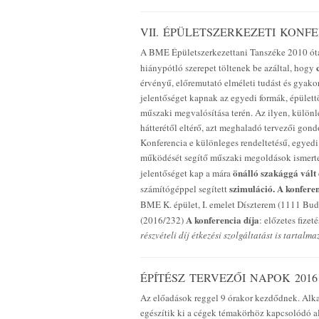
VII. ÉPÜLETSZERKEZETI KONF
A BME Épületszerkezettani Tanszéke 2010 óta
hiánypótló szerepet töltenek be azáltal, hogy
érvényű, előremutató elméleti tudást és gyakor
jelentőséget kapnak az egyedi formák, épület
műszaki megvalósítása terén. Az ilyen, különl
hátterétől eltérő, azt meghaladó tervezői gond
Konferencia e különleges rendeltetésű, egyed
működését segítő műszaki megoldások ismertet
önálló szakággá vált 
jelentőséget kap a mára
szimuláció.
A konfere
számítógéppel segített
BME K. épület, I. emelet Díszterem (1111 Bu
A konferencia díja
(2016/232)
: előzetes fizet
részvételi díj étkezési szolgáltatást is tartalmaz
ÉPÍTÉSZ TERVEZŐI NAPOK 2016
Az előadások reggel 9 órakor kezdődnek. Alkal
egészítik ki a cégek témakörhöz kapcsolódó a