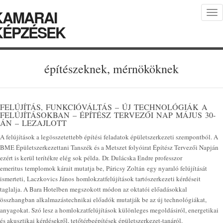
KAMARAI
Tog
nav
KÉPZÉSEK
építészeknek, mérnököknek
FELÚJÍTÁS, FUNKCIÓVÁLTÁS – ÚJ TECHNOLÓGIÁK A
FELÚJÍTÁSOKBAN – ÉPÍTÉSZ TERVEZŐI NAP MÁJUS 30-
ÁN – LEZAJLOTT
A felújítások a legösszetettebb építési feladatok épületszerkezeti szempontból. A
BME Épületszerkezettani Tanszék és a Metszet folyóirat Építész Tervezői Napján
ezért is kerül terítékre elég sok példa. Dr. Dulácska Endre professzor
emeritus templomok kárait mutatja be, Páricsy Zoltán egy nyaraló felújítását
ismerteti, Laczkovics János homlokzatfelújítások tartószerkezeti kérdéseit
taglalja. A Bara Hotelben megszokott módon az oktatói előadásokkal
összhangban alkalmazástechnikai előadók mutatják be az új technológiákat,
anyagokat. Szó lesz a homlokzatfelújítások különleges megoldásiról, energetikai
és akusztikai kérdésekről, tetőtérbeépítések épületszerkezet-tanáról.