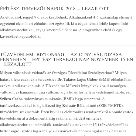
ÉPÍTÉSZ TERVEZŐI NAPOK 2018 – LEZAJLOTT
Az előadások reggel 9 órakor kezdődnek. Alkalmanként 4-5 szakmailag elismert
egyetemi oktató tart előadást, ezt egészítik ki a cégek témakörhöz kapcsolódó
alkalmazástechnikai, anyagismertető előadásai. A programhoz ebéd és egy
kávészünet kapcsolódik.
TŰZVÉDELEM, BIZTONSÁG – AZ OTSZ VÁLTOZÁSA
FÉNYÉBEN – ÉPÍTÉSZ TERVEZŐI NAP NOVEMBER 15-ÉN
– LEZAJLOTT
Milyen változások várhatók az Országos Tűzvédelmi Szabályzatban? Milyen
Dr. Takács Lajos Gábor
hatásuk lesz ezeknek a tervezésre?
(BME) előadásában
ezekre is választ kapunk. A Tűzvédelmi Műszaki Irányelvek közül nemrégen
változott és hamarosan újra változni fog a hő és füst elleni védelemről szóló, ezt
Szikra Csaba
tudományos munkatárs (BME) fogja ismertetni. A
Kulcsár Béla
tartószerkezetekkel is foglalkozni fog
oktató (SZIE-YMÉTK),
tűzvédelmi szakmérnök. Ezen kívül az elektronikus rendszerektől a homlokzatok
tűzvédelmén át a dokumentálásig számtalan kérdést érintenek
alkalmazástechnikai mérnökök, tanácsadók a november 15-i tűzvédelemről és
biztonságról szóló (Jogszabályok és irányelvek finomhangolásának hatása az