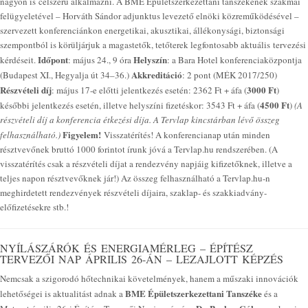
nagyon is célszerű alkalmazni. A BME Épületszerkezettani tanszékének szakmai
felügyeletével – Horváth Sándor adjunktus levezető elnöki közreműködésével –
szervezett konferenciánkon energetikai, akusztikai, állékonysági, biztonsági
szempontból is körüljárjuk a magastetők, tetőterek legfontosabb aktuális tervezési
Időpont
Helyszín
kérdéseit.
: május 24., 9 óra
: a Bara Hotel konferenciaközpontja
Akkreditáció
(Budapest XI., Hegyalja út 34–36.)
: 2 pont (MÉK 2017/250)
Részvételi díj
3000 Ft
: május 17-e előtti jelentkezés esetén: 2362 Ft + áfa (
)
4500 Ft
későbbi jelentkezés esetén, illetve helyszíni fizetéskor: 3543 Ft + áfa (
)
(A
részvételi díj a konferencia étkezési díja. A Tervlap kincstárban lévő összeg
Figyelem!
felhasználható.)
Visszatérítés! A konferencianap után minden
résztvevőnek bruttó 1000 forintot írunk jóvá a Tervlap.hu rendszerében. (A
visszatérítés csak a részvételi díjat a rendezvény napjáig kifizetőknek, illetve a
teljes napon résztvevőknek jár!) Az összeg felhasználható a Tervlap.hu-n
meghirdetett rendezvények részvételi díjaira, szaklap- és szakkiadvány-
előfizetésekre stb.!
NYÍLÁSZÁRÓK ÉS ENERGIAMÉRLEG – ÉPÍTÉSZ
TERVEZŐI NAP ÁPRILIS 26-ÁN – LEZAJLOTT KÉPZÉS
Nemcsak a szigorodó hőtechnikai követelmények, hanem a műszaki innovációk
BME Épületszerkezettani Tanszéke
lehetőségei is aktualitást adnak a
és a