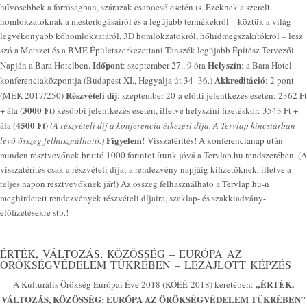
hűvösebbek a forróságban, szárazak csapóeső esetén is. Ezeknek a szerelt
homlokzatoknak a mesterfogásairól és a legújabb termékekről – köztük a világ
legvékonyabb kőhomlokzatáról, 3D homlokzatokról, hőhídmegszakítókról – lesz
szó a Metszet és a BME Épületszerkezettani Tanszék legújabb Építész Tervezői
Időpont
Helyszín
Napján a Bara Hotelben.
: szeptember 27., 9 óra
: a Bara Hotel
Akkreditáció
konferenciaközpontja (Budapest XI., Hegyalja út 34–36.)
: 2 pont
Részvételi díj
(MÉK 2017/250)
: szeptember 20-a előtti jelentkezés esetén: 2362 Ft
3000 Ft
+ áfa (
) későbbi jelentkezés esetén, illetve helyszíni fizetéskor: 3543 Ft +
4500 Ft
áfa (
)
(A részvételi díj a konferencia étkezési díja. A Tervlap kincstárban
Figyelem!
lévő összeg felhasználható.)
Visszatérítés! A konferencianap után
minden résztvevőnek bruttó 1000 forintot írunk jóvá a Tervlap.hu rendszerében. (A
visszatérítés csak a részvételi díjat a rendezvény napjáig kifizetőknek, illetve a
teljes napon résztvevőknek jár!) Az összeg felhasználható a Tervlap.hu-n
meghirdetett rendezvények részvételi díjaira, szaklap- és szakkiadvány-
előfizetésekre stb.!
ÉRTÉK, VÁLTOZÁS, KÖZÖSSÉG – EURÓPA AZ
ÖRÖKSÉGVÉDELEM TÜKRÉBEN – LEZAJLOTT KÉPZÉS
„ÉRTÉK,
A Kulturális Örökség Európai Éve 2018 (KÖEÉ-2018) keretében:
VÁLTOZÁS, KÖZÖSSÉG: EURÓPA AZ ÖRÖKSÉGVÉDELEM TÜKRÉBEN”