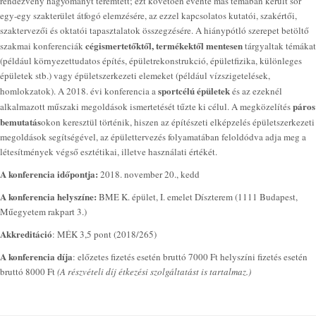
rendezvény hagyományt teremtett; ezt követően évente más témában került sor
egy-egy szakterület átfogó elemzésére, az ezzel kapcsolatos kutatói, szakértői,
szaktervezői és oktatói tapasztalatok összegzésére. A hiánypótló szerepet betöltő
cégismertetőktől, termékektől mentesen
szakmai konferenciák
tárgyaltak témákat
(például környezettudatos építés, épületrekonstrukció, épületfizika, különleges
épületek stb.) vagy épületszerkezeti elemeket (például vízszigetelések,
sportcélú épületek
homlokzatok). A 2018. évi konferencia a
és az ezeknél
páros
alkalmazott műszaki megoldások ismertetését tűzte ki célul. A megközelítés
bemutatás
okon keresztül történik, hiszen az építészeti elképzelés épületszerkezeti
megoldások segítségével, az épülettervezés folyamatában feloldódva adja meg a
létesítmények végső esztétikai, illetve használati értékét.
A konferencia időpontja:
2018. november 20., kedd
A konferencia helyszíne:
BME K. épület, I. emelet Díszterem (1111 Budapest,
Műegyetem rakpart 3.)
Akkreditáció
: MÉK 3,5 pont (2018/265)
A konferencia díja
: előzetes fizetés esetén bruttó 7000 Ft helyszíni fizetés esetén
bruttó 8000 Ft
(A részvételi díj étkezési szolgáltatást is tartalmaz.)