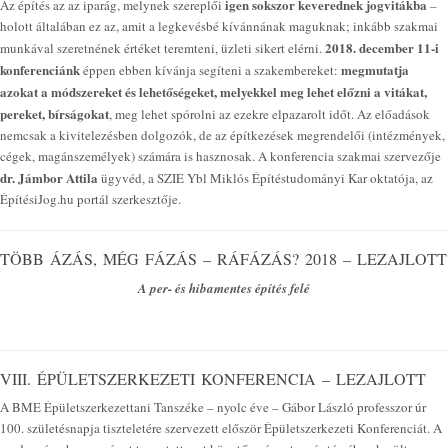
igen sokszor keverednek jogvitákba
Az építés az az iparág, melynek szereplői
–
holott általában ez az, amit a legkevésbé kívánnának maguknak; inkább szakmai
2018. december 11-i
munkával szeretnének értéket teremteni, üzleti sikert elérni.
konferenciánk
megmutatja
éppen ebben kívánja segíteni a szakembereket:
azokat a módszereket és lehetőségeket, melyekkel meg lehet előzni a vitákat,
pereket, bírságokat
, meg lehet spórolni az ezekre elpazarolt időt. Az előadások
nemcsak a kivitelezésben dolgozók, de az építkezések megrendelői (intézmények,
cégek, magánszemélyek) számára is hasznosak. A konferencia szakmai szervezője
dr. Jámbor Attila
ügyvéd, a SZIE Ybl Miklós Építéstudományi Kar oktatója, az
ÉpítésiJog.hu portál szerkesztője.
TÖBB ÁZÁS, MÉG FÁZÁS – RÁFÁZÁS? 2018 – LEZAJLOTT
A per- és hibamentes építés felé
VIII. ÉPÜLETSZERKEZETI KONFERENCIA – LEZAJLOTT
A BME Épületszerkezettani Tanszéke – nyolc éve – Gábor László professzor úr
100. születésnapja tiszteletére szervezett először Épületszerkezeti Konferenciát. A