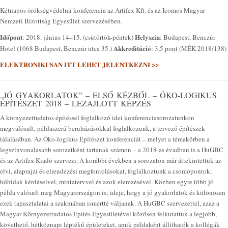
Kétnapos örökségvédelmi konferencia az Artifex Kft. és az Icomos Magyar
Nemzeti Bizottság Egyesület szervezésében.
Időpont
Helyszín
: 2018. június 14–15. (csütörtök-péntek)
: Budapest, Benczúr
Akkreditáció
Hotel (1068 Budapest, Benczúr utca 35.)
: 3,5 pont (MÉK 2018/138)
ELEKTRONIKUSAN ITT LEHET JELENTKEZNI >>
„JÓ GYAKORLATOK” – ELSŐ KÉZBŐL – ÖKO-LOGIKUS
ÉPÍTÉSZET 2018 – LEZAJLOTT KÉPZÉS
A környezettudatos építéssel foglalkozó idei konferenciasorozatunkon
megvalósult, példaszerű beruházásokkal foglalkozunk, a tervező építészek
tálalásában. Az Öko-logikus Építészet konferenciát – melyet a témakörben a
legszínvonalasabb sorozatként tartanak számon – a 2018-as évadban is a HuGBC
és az Artifex Kiadó szervezi. A korábbi években a sorozaton már áttekintettük az
elvi, alaprajzi és elrendezési megfontolásokat, foglalkoztunk a csomópontok,
hőhidak kérdéseivel, mintatervvel és azok elemzésével. Közben egyre több jó
példa valósult meg Magyarországon is; ideje, hogy a jó gyakorlatok és különösen
ezek tapasztalatai a szakmában ismertté váljanak. A HuGBC szervezettel, azaz a
Magyar Környezettudatos Építés Egyesületével közösen felkutattuk a legjobb,
követhető, hétköznapi léptékű épületeket, amik példaként állíthatók a kollégák