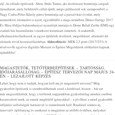
elé. Az előadó építészek: Abou Abdo Tamás, aki részletesen bemutatja szegedi
társasházát, mely befektetői céllal épült, mégis példaszerű sok szempontból, a
Nagy Csaba-Pólus Károly páros bemutatja azt a passzívház óvodát, mely
nemzetközi elismerést is nyert, egyedülálló a maga nemében, Dénes György 2017
Év Háza fődíjas balatonhenyei nyaralóját mutatja és Deme Bélafi Zsófia (ÉMI) egy
családi ház használatára vonatkozó kutatásait ismerteti. A szakértők,
alkalmazástechnikusok az egyes épületek részleteit, megoldásait, alternatíváit
Akkreditáció
elemzik rövid hozzászólásokban.
: MÉK 2,5 pont (2017/253) A
résztvevők egyéves digitális Metszet és Építési Megoldások előfizetést kapnak
ajándékba!
MAGASTETŐK, TETŐTÉRBEÉPÍTÉSEK – TARTÓSSÁG,
IDŐJÁRÁSÁLLÓSÁG – ÉPÍTÉSZ TERVEZŐI NAP MÁJUS 24-
ÉN – LEZAJLOTT KÉPZÉS
Lehet, hogy nem is tudjuk, hogyan kell ma jó magastetőt tervezni? Még
gyakorlott építészek is szembesülhetnek ezzel a kérdéssel, hiszen – bár azt
már megszokhattuk, hogy a tetőterek napjainkban gyakorlatilag minden esetben
hasznosított terek, az ennek megfelelő igényekkel – a jövőben a mind gyakoribb
időjárási szélsőségek hatásaival is számolnunk kell. Ráadásul számos új,
innovatív építőanyag és szerkezet is megjelent az utóbbi években, melyeket