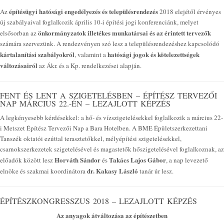
építésügyi hatósági engedélyezés és településrendezés
Az
2018 elejétől érvényes
új szabályaival foglalkozik április 10-i építési jogi konferenciánk, melyet
önkormányzatok illetékes munkatársai és az érintett tervezők
elsősorban az
számára szervezünk. A rendezvényen szó lesz a településrendezéshez kapcsolódó
kártalanítási szabályokról
hatósági jogok és kötelezettségek
, valamint a
változásairól
az Ákr. és a Kp. rendelkezései alapján.
FENT ÉS LENT A SZIGETELÉSBEN – ÉPÍTÉSZ TERVEZŐI
NAP MÁRCIUS 22.-ÉN – LEZAJLOTT KÉPZÉS
A legkényesebb kérdésekkel: a hő- és vízszigetelésekkel foglalkozik a március 22-
i Metszet Építész Tervezői Nap a Bara Hotelben. A BME Épületszerkezettani
Tanszék oktatói ezúttal terasztetőkkel, mélyépítési szigetelésekkel,
csarnokszerkezetek szigetelésével és magastetők hőszigetelésével foglalkoznak, az
Horváth Sándor
Takács Lajos Gábor
előadók között lesz
és
, a nap levezető
dr. Kakasy László
elnöke és szakmai koordinátora
tanár úr lesz.
ÉPÍTÉSZKONGRESSZUS 2018 – LEZAJLOTT KÉPZÉS
Az anyagok átváltozása az építészetben