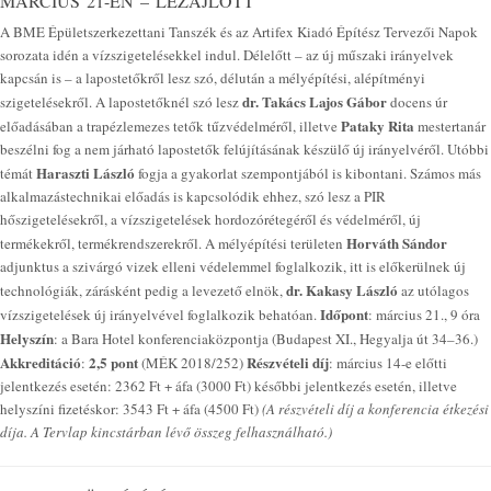
MÁRCIUS 21-ÉN – LEZAJLOTT
A BME Épületszerkezettani Tanszék és az Artifex Kiadó Építész Tervezői Napok
sorozata idén a vízszigetelésekkel indul. Délelőtt – az új műszaki irányelvek
kapcsán is – a lapostetőkről lesz szó, délután a mélyépítési, alépítményi
dr. Takács Lajos Gábor
szigetelésekről. A lapostetőknél szó lesz
docens úr
Pataky Rita
előadásában a trapézlemezes tetők tűzvédelméről, illetve
mestertanár
beszélni fog a nem járható lapostetők felújításának készülő új irányelvéről. Utóbbi
Haraszti László
témát
fogja a gyakorlat szempontjából is kibontani. Számos más
alkalmazástechnikai előadás is kapcsolódik ehhez, szó lesz a PIR
hőszigetelésekről, a vízszigetelések hordozórétegéről és védelméről, új
Horváth Sándor
termékekről, termékrendszerekről. A mélyépítési területen
adjunktus a szivárgó vizek elleni védelemmel foglalkozik, itt is előkerülnek új
dr. Kakasy László
technológiák, zárásként pedig a levezető elnök,
az utólagos
Időpont
vízszigetelések új irányelvével foglalkozik behatóan.
: március 21., 9 óra
Helyszín
: a Bara Hotel konferenciaközpontja (Budapest XI., Hegyalja út 34–36.)
Akkreditáció
2,5 pont
Részvételi díj
:
(MÉK 2018/252)
: március 14-e előtti
jelentkezés esetén: 2362 Ft + áfa (3000 Ft) későbbi jelentkezés esetén, illetve
helyszíni fizetéskor: 3543 Ft + áfa (4500 Ft)
(A részvételi díj a konferencia étkezési
díja. A Tervlap kincstárban lévő összeg felhasználható.)