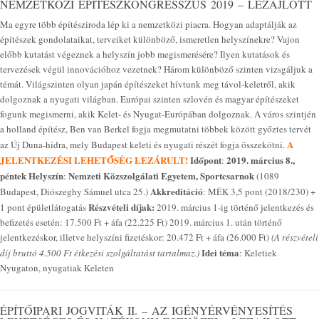
NEMZETKÖZI ÉPÍTÉSZKONGRESSZUS 2019 – LEZAJLOTT
Ma egyre több építésziroda lép ki a nemzetközi piacra. Hogyan adaptálják az
építészek gondolataikat, terveiket különböző, ismeretlen helyszínekre? Vajon
előbb kutatást végeznek a helyszín jobb megismerésére? Ilyen kutatások és
tervezések végül innovációhoz vezetnek? Három különböző szinten vizsgáljuk a
témát. Világszinten olyan japán építészeket hívtunk meg távol-keletről, akik
dolgoznak a nyugati világban. Európai szinten szlovén és magyar építészeket
fogunk megismerni, akik Kelet- és Nyugat-Európában dolgoznak. A város szintjén
a holland építész, Ben van Berkel fogja megmutatni többek között győztes tervét
A
az Új Duna-hídra, mely Budapest keleti és nyugati részét fogja összekötni.
JELENTKEZÉSI LEHETŐSÉG LEZÁRULT!
Időpont
2019. március 8.,
:
péntek
Helyszín
Nemzeti Közszolgálati Egyetem, Sportcsarnok
:
(1089
Akkreditáció
Budapest, Diószeghy Sámuel utca 25.)
: MÉK 3,5 pont (2018/230) +
Részvételi díjak:
1 pont épületlátogatás
2019. március 1-ig történő jelentkezés és
befizetés esetén: 17.500 Ft + áfa (22.225 Ft) 2019. március 1. után történő
jelentkezéskor, illetve helyszíni fizetéskor: 20.472 Ft + áfa (26.000 Ft)
(A részvételi
Idei téma
díj bruttó 4.500 Ft étkezési szolgáltatást tartalmaz.)
: Keletiek
Nyugaton, nyugatiak Keleten
ÉPÍTŐIPARI JOGVITÁK II. – AZ IGÉNYÉRVÉNYESÍTÉS