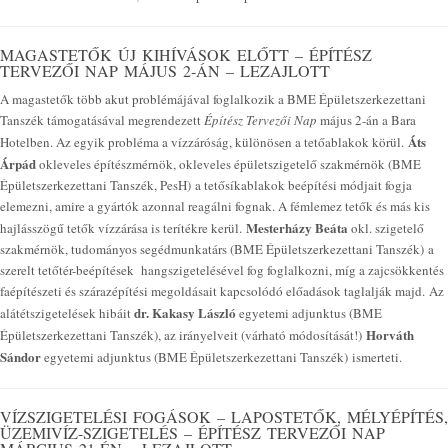
MAGASTETŐK ÚJ KIHÍVÁSOK ELŐTT – ÉPÍTÉSZ
TERVEZŐI NAP MÁJUS 2-ÁN – LEZAJLOTT
A magastetők több akut problémájával foglalkozik a BME Épületszerkezettani
Tanszék támogatásával megrendezett
Építész Tervezői Nap
május 2-án a Bara
Áts
Hotelben. Az egyik probléma a vízzáróság, különösen a tetőablakok körül.
Árpád
okleveles építészmérnök, okleveles épületszigetelő szakmérnök (BME
Épületszerkezettani Tanszék, PesH) a tetősíkablakok beépítési módjait fogja
elemezni, amire a gyártók azonnal reagálni fognak. A fémlemez tetők és más kis
Mesterházy Beáta
hajlásszögű tetők vízzárása is terítékre kerül.
okl. szigetelő
szakmérnök, tudományos segédmunkatárs (BME Épületszerkezettani Tanszék) a
szerelt tetőtér-beépítések hangszigetelésével fog foglalkozni, míg a zajcsökkentés
faépítészeti és szárazépítési megoldásait kapcsolódó előadások taglalják majd. Az
dr. Kakasy László
alátétszigetelések hibáit
egyetemi adjunktus (BME
Horváth
Épületszerkezettani Tanszék), az irányelveit (várható módosítását!)
Sándor
egyetemi adjunktus (BME Épületszerkezettani Tanszék) ismerteti.
VÍZSZIGETELÉSI FOGÁSOK – LAPOSTETŐK, MÉLYÉPÍTÉS,
ÜZEMIVÍZ-SZIGETELÉS – ÉPÍTÉSZ TERVEZŐI NAP