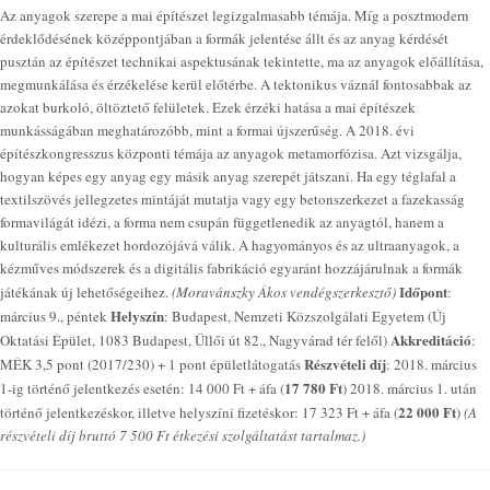
Az anyagok szerepe a mai építészet legizgalmasabb témája. Míg a posztmodern
érdeklődésének középpontjában a formák jelentése állt és az anyag kérdését
pusztán az építészet technikai aspektusának tekintette, ma az anyagok előállítása,
megmunkálása és érzékelése kerül előtérbe. A tektonikus váznál fontosabbak az
azokat burkoló, öltöztető felületek. Ezek érzéki hatása a mai építészek
munkásságában meghatározóbb, mint a formai újszerűség. A 2018. évi
építészkongresszus központi témája az anyagok metamorfózisa. Azt vizsgálja,
hogyan képes egy anyag egy másik anyag szerepét játszani. Ha egy téglafal a
textilszövés jellegzetes mintáját mutatja vagy egy betonszerkezet a fazekasság
formavilágát idézi, a forma nem csupán függetlenedik az anyagtól, hanem a
kulturális emlékezet hordozójává válik. A hagyományos és az ultraanyagok, a
kézműves módszerek és a digitális fabrikáció egyaránt hozzájárulnak a formák
Időpont
játékának új lehetőségeihez.
(Moravánszky Ákos vendégszerkesztő)
:
Helyszín
március 9., péntek
: Budapest, Nemzeti Közszolgálati Egyetem (Új
Akkreditáció
Oktatási Épület, 1083 Budapest, Üllői út 82., Nagyvárad tér felől)
:
Részvételi díj
MÉK 3,5 pont (2017/230) + 1 pont épületlátogatás
: 2018. március
17 780 Ft
1-ig történő jelentkezés esetén: 14 000 Ft + áfa (
)
2018. március 1. után
22 000 Ft
történő jelentkezéskor, illetve helyszíni fizetéskor: 17 323 Ft + áfa (
)
(A
részvételi díj bruttó 7 500 Ft étkezési szolgáltatást tartalmaz.)