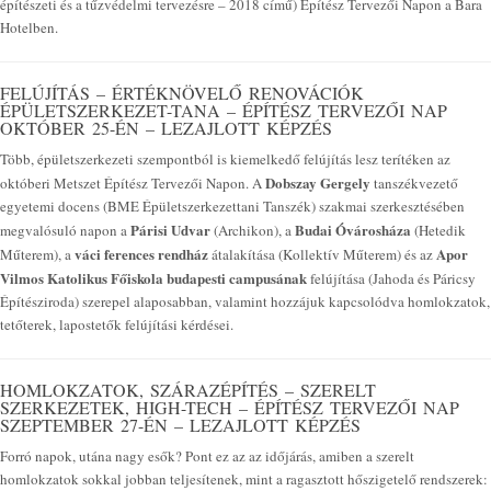
építészeti és a tűzvédelmi tervezésre – 2018 című) Építész Tervezői Napon a Bara
Hotelben.
FELÚJÍTÁS – ÉRTÉKNÖVELŐ RENOVÁCIÓK
ÉPÜLETSZERKEZET-TANA – ÉPÍTÉSZ TERVEZŐI NAP
OKTÓBER 25-ÉN – LEZAJLOTT KÉPZÉS
Több, épületszerkezeti szempontból is kiemelkedő felújítás lesz terítéken az
Dobszay Gergely
októberi Metszet Építész Tervezői Napon. A
tanszékvezető
egyetemi docens (BME Épületszerkezettani Tanszék) szakmai szerkesztésében
Párisi Udvar
Budai Óvárosháza
megvalósuló napon a
(Archikon), a
(Hetedik
váci ferences rendház
Apor
Műterem), a
átalakítása (Kollektív Műterem) és az
Vilmos Katolikus Főiskola budapesti campusának
felújítása (Jahoda és Páricsy
Építésziroda) szerepel alaposabban, valamint hozzájuk kapcsolódva homlokzatok,
tetőterek, lapostetők felújítási kérdései.
HOMLOKZATOK, SZÁRAZÉPÍTÉS – SZERELT
SZERKEZETEK, HIGH-TECH – ÉPÍTÉSZ TERVEZŐI NAP
SZEPTEMBER 27-ÉN – LEZAJLOTT KÉPZÉS
Forró napok, utána nagy esők? Pont ez az az időjárás, amiben a szerelt
homlokzatok sokkal jobban teljesítenek, mint a ragasztott hőszigetelő rendszerek: