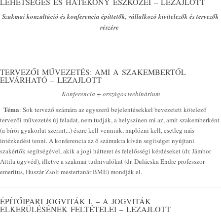
LEHETSÉGES ÉS HATÉKONY ESZKÖZEI – LEZAJLOTT
Szakmai konzultáció és konferencia építtetők, vállalkozó kivitelezők és tervezők
részére
TERVEZŐI MŰVEZETÉS: AMI A SZAKEMBERTŐL
ELVÁRHATÓ – LEZAJLOTT
Konferencia + országos webinárium
Téma
: Sok tervező számára az egyszerű bejelentésekkel bevezetett kötelező
tervezői művezetés új feladat, nem tudják, a helyszínen mi az, amit szakemberként
(a bírói gyakorlat szerint...) észre kell venniük, naplózni kell, esetleg más
intézkedést tenni. A konferencia az ő számukra kíván segítséget nyújtani
szakértők segítségével, akik a jogi hátteret és felelősségi kérdéseket (dr. Jámbor
Attila ügyvéd), illetve a szakmai tudnivalókat (dr. Dulácska Endre professzor
emeritus, Huszár Zsolt mestertanár BME) mondják el.
ÉPÍTŐIPARI JOGVITÁK I. – A JOGVITÁK
ELKERÜLÉSÉNEK FELTÉTELEI – LEZAJLOTT