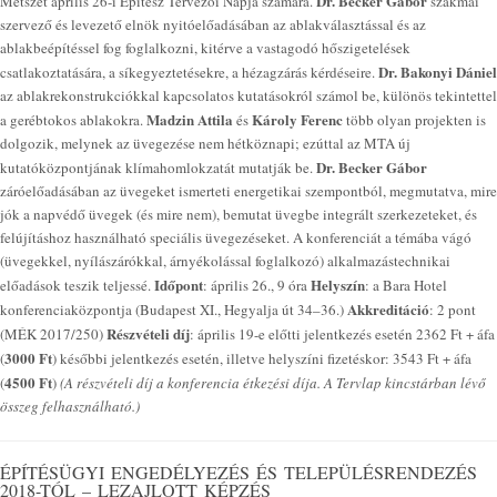
Dr. Becker Gábor
Metszet április 26-i Építész Tervezői Napja számára.
szakmai
szervező és levezető elnök nyitóelőadásában az ablakválasztással és az
ablakbeépítéssel fog foglalkozni, kitérve a vastagodó hőszigetelések
Dr. Bakonyi Dániel
csatlakoztatására, a síkegyeztetésekre, a hézagzárás kérdéseire.
az ablakrekonstrukciókkal kapcsolatos kutatásokról számol be, különös tekintettel
Madzin Attila
Károly Ferenc
a gerébtokos ablakokra.
és
több olyan projekten is
dolgozik, melynek az üvegezése nem hétköznapi; ezúttal az MTA új
Dr. Becker Gábor
kutatóközpontjának klímahomlokzatát mutatják be.
záróelőadásában az üvegeket ismerteti energetikai szempontból, megmutatva, mire
jók a napvédő üvegek (és mire nem), bemutat üvegbe integrált szerkezeteket, és
felújításhoz használható speciális üvegezéseket. A konferenciát a témába vágó
(üvegekkel, nyílászárókkal, árnyékolással foglalkozó) alkalmazástechnikai
Időpont
Helyszín
előadások teszik teljessé.
: április 26., 9 óra
: a Bara Hotel
Akkreditáció
konferenciaközpontja (Budapest XI., Hegyalja út 34–36.)
: 2 pont
Részvételi díj
(MÉK 2017/250)
: április 19-e előtti jelentkezés esetén 2362 Ft + áfa
3000 Ft
(
) későbbi jelentkezés esetén, illetve helyszíni fizetéskor: 3543 Ft + áfa
4500 Ft
(
)
(A részvételi díj a konferencia étkezési díja. A Tervlap kincstárban lévő
összeg felhasználható.)
ÉPÍTÉSÜGYI ENGEDÉLYEZÉS ÉS TELEPÜLÉSRENDEZÉS
2018-TÓL – LEZAJLOTT KÉPZÉS