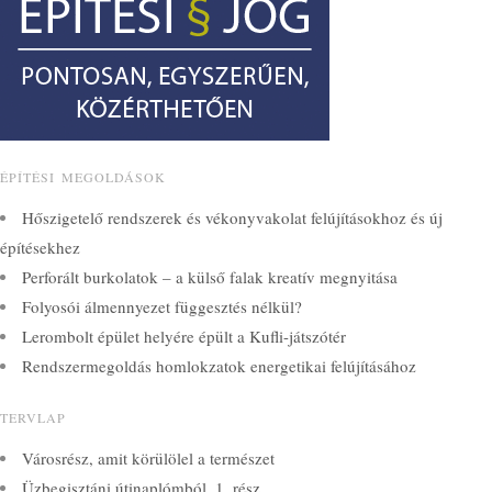
ÉPÍTÉSI MEGOLDÁSOK
Hőszigetelő rendszerek és vékonyvakolat felújításokhoz és új
építésekhez
Perforált burkolatok – a külső falak kreatív megnyitása
Folyosói álmennyezet függesztés nélkül?
Lerombolt épület helyére épült a Kufli-játszótér
Rendszermegoldás homlokzatok energetikai felújításához
TERVLAP
Városrész, amit körülölel a természet
Üzbegisztáni útinaplómból, 1. rész