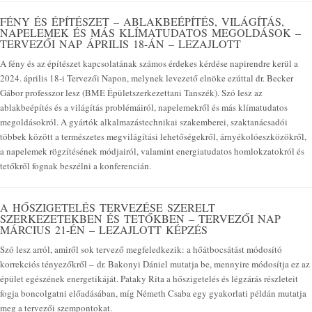
FÉNY ÉS ÉPÍTÉSZET – ABLAKBEÉPÍTÉS, VILÁGÍTÁS,
NAPELEMEK ÉS MÁS KLÍMATUDATOS MEGOLDÁSOK –
TERVEZŐI NAP ÁPRILIS 18-ÁN – LEZAJLOTT
A fény és az építészet kapcsolatának számos érdekes kérdése napirendre kerül a
2024. április 18-i Tervezői Napon, melynek levezető elnöke ezúttal dr. Becker
Gábor professzor lesz (BME Épületszerkezettani Tanszék). Szó lesz az
ablakbeépítés és a világítás problémáiról, napelemekről és más klímatudatos
megoldásokról. A gyártók alkalmazástechnikai szakemberei, szaktanácsadói
többek között a természetes megvilágítási lehetőségekről, árnyékolóeszközökről,
a napelemek rögzítésének módjairól, valamint energiatudatos homlokzatokról és
tetőkről fognak beszélni a konferencián.
A HŐSZIGETELÉS TERVEZÉSE SZERELT
SZERKEZETEKBEN ÉS TETŐKBEN – TERVEZŐI NAP
MÁRCIUS 21-ÉN – LEZAJLOTT KÉPZÉS
Szó lesz arról, amiről sok tervező megfeledkezik: a hőátbocsátást módosító
korrekciós tényezőkről – dr. Bakonyi Dániel mutatja be, mennyire módosítja ez az
épület egészének energetikáját. Pataky Rita a hőszigetelés és légzárás részleteit
fogja boncolgatni előadásában, míg Németh Csaba egy gyakorlati példán mutatja
meg a tervezői szempontokat.