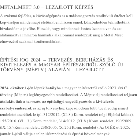
METAL.MEET 3.0 – LEZAJLOTT KÉPZÉS
A szakmai fejlődés, a közösségépítés és a tudásmegosztás rendkívüli értéket kell
képviseljen mindennapi életünkben, hiszen ennek köszönhetően tekinthetünk
bizakodóan a jövőbe. Hisszük, hogy mindennek fontos üzenete van és ezt
alátámasztva immáron harmadik alkalommal rendezzük meg a Metal.Meet
elnevezésű szakmai konferenciánkat.
ÉPÍTÉSI JOG 2024. – TERVEZÉS, BERUHÁZÁS ÉS
KIVITELEZÉS A MAGYAR ÉPÍTÉSZETRŐL SZÓLÓ ÚJ
TÖRVÉNY (MÉPTV.) ALAPJÁN – LEZAJLOTT
2024. október 1-jén léptek hatályba
a magyar építészetről szóló 2023. évi C.
teljesen
törvény (Méptv.) leglényegesebb rendelkezései. A Méptv. új rendelkezései
átalakították a tervezés, az építésügyi engedélyezés és a kivitelezés
szabályrendszerét
, és az új törvényhez kapcsolódóan több tucat eddig ismert
rendeletet cseréltek le (pl. 312/2012. (XI. 8.) Korm. rendelet (régi Eljárási kódex),
155/2016. (VI. 13.) Korm. rendelet, 314/2012. (XI. 8.) Korm. rendelet, 190/2009.
(IX. 15.) Korm. rendelet, 238/2005. (X. 25.) Korm. rendelet). Az OTÉK-ot 2025.
január 1-jétől váltja a településrendezési és építési követelmények