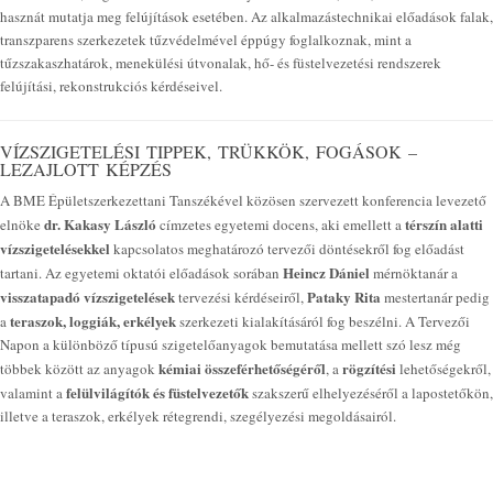
hasznát mutatja meg felújítások esetében. Az alkalmazástechnikai előadások falak,
transzparens szerkezetek tűzvédelmével éppúgy foglalkoznak, mint a
tűzszakaszhatárok, menekülési útvonalak, hő- és füstelvezetési rendszerek
felújítási, rekonstrukciós kérdéseivel.
VÍZSZIGETELÉSI TIPPEK, TRÜKKÖK, FOGÁSOK –
LEZAJLOTT KÉPZÉS
A BME Épületszerkezettani Tanszékével közösen szervezett konferencia levezető
dr. Kakasy László
térszín alatti
elnöke
címzetes egyetemi docens, aki emellett a
vízszigetelésekkel
kapcsolatos meghatározó tervezői döntésekről fog előadást
Heincz Dániel
tartani. Az egyetemi oktatói előadások sorában
mérnöktanár a
visszatapadó vízszigetelések
Pataky Rita
tervezési kérdéseiről,
mestertanár pedig
teraszok, loggiák, erkélyek
a
szerkezeti kialakításáról fog beszélni. A Tervezői
Napon a különböző típusú szigetelőanyagok bemutatása mellett szó lesz még
kémiai összeférhetőségéről
rögzítési
többek között az anyagok
, a
lehetőségekről,
felülvilágítók és füstelvezetők
valamint a
szakszerű elhelyezéséről a lapostetőkön,
illetve a teraszok, erkélyek rétegrendi, szegélyezési megoldásairól.