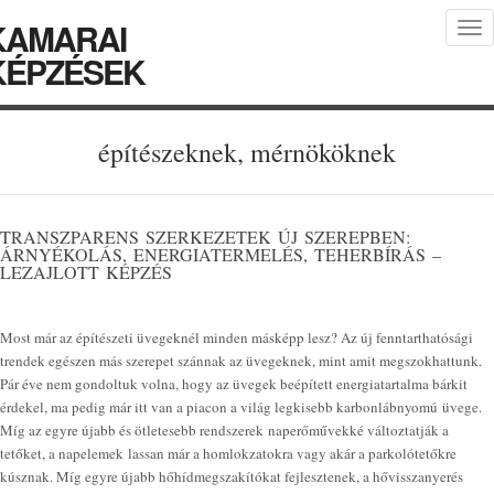
KAMARAI
Tog
nav
KÉPZÉSEK
építészeknek, mérnököknek
TRANSZPARENS SZERKEZETEK ÚJ SZEREPBEN:
ÁRNYÉKOLÁS, ENERGIATERMELÉS, TEHERBÍRÁS –
LEZAJLOTT KÉPZÉS
Most már az építészeti üvegeknél minden másképp lesz? Az új fenntarthatósági
trendek egészen más szerepet szánnak az üvegeknek, mint amit megszokhattunk.
Pár éve nem gondoltuk volna, hogy az üvegek beépített energiatartalma bárkit
érdekel, ma pedig már itt van a piacon a világ legkisebb karbonlábnyomú üvege.
Míg az egyre újabb és ötletesebb rendszerek naperőművekké változtatják a
tetőket, a napelemek lassan már a homlokzatokra vagy akár a parkolótetőkre
kúsznak. Míg egyre újabb hőhídmegszakítókat fejlesztenek, a hővisszanyerés