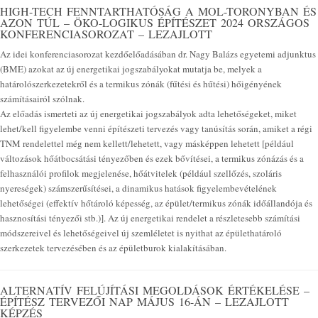
HIGH-TECH FENNTARTHATÓSÁG A MOL-TORONYBAN ÉS
AZON TÚL – ÖKO-LOGIKUS ÉPÍTÉSZET 2024 ORSZÁGOS
KONFERENCIASOROZAT – LEZAJLOTT
Az idei konferenciasorozat kezdőelőadásában dr. Nagy Balázs egyetemi adjunktus
(BME) azokat az új energetikai jogszabályokat mutatja be, melyek a
határolószerkezetekről és a termikus zónák (fűtési és hűtési) hőigényének
számításairól szólnak.
Az előadás ismerteti az új energetikai jogszabályok adta lehetőségeket, miket
lehet/kell figyelembe venni építészeti tervezés vagy tanúsítás során, amiket a régi
TNM rendelettel még nem kellett/lehetett, vagy másképpen lehetett [például
változások hőátbocsátási tényezőben és ezek bővítései, a termikus zónázás és a
felhasználói profilok megjelenése, hőátvitelek (például szellőzés, szoláris
nyereségek) számszerűsítései, a dinamikus hatások figyelembevételének
lehetőségei (effektív hőtároló képesség, az épület/termikus zónák időállandója és
hasznosítási tényezői stb.)]. Az új energetikai rendelet a részletesebb számítási
módszereivel és lehetőségeivel új szemléletet is nyithat az épülethatároló
szerkezetek tervezésében és az épületburok kialakításában.
ALTERNATÍV FELÚJÍTÁSI MEGOLDÁSOK ÉRTÉKELÉSE –
ÉPÍTÉSZ TERVEZŐI NAP MÁJUS 16-ÁN – LEZAJLOTT
KÉPZÉS