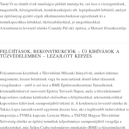
Tanár Úr az elmúlt évek tanulságos példáit mutatja be, szó lesz a vízszigetelések,
magastetők, hőszigetelések, homlokzatképzés stb. legtipikusabb hibáiról, melyet
az építőanyag-gyártó cégek alkalmazástechnikusai egészítenek ki a
termékspecifikus hibákkal, ökölszabályokkal, jó megoldásokkal.
A konferencia levezető elnöke Csanády Pál okl. építész, a Metszet főszerkesztője.
FELÚJÍTÁSOK, REKONSTRUKCIÓK – ÚJ KIHÍVÁSOK A
TŰZVÉDELEMBEN – LEZAJLOTT KÉPZÉS
Folyamatosan készülnek a Tűzvédelmi Műszaki Irányelvek, amiket érdemes
megismerni, hiszen betartásuk vagy be nem tartásuk döntő lehet tűzesetek
vizsgálatakor – erről is szó lesz a BME Épületszerkezettani Tanszékének
közreműködésével szervezett Építész Tervezői Napon, mely a tűzvédelemmel
kapcsolatos szakmai kérdéseket elsősorban a felújításokkal, rekonstrukciókkal
kapcsolatos kihívások szempontjából tekinti át. A konferencia levezető elnöke dr.
Takács Lajos tanszékvezető egyetemi docens lesz, aki a legfrissebb tudnivalókat is
megosztja a TVMI-k kapcsán. Lestyán Mária, a TSZVSZ Magyar Tűzvédelmi
Szövetség elnöke az építési termékek teljesítménye szempontjából vizsgálja a
szerkezeteket, míg Szikra Csaba tudományos munkatárs (BME) a tűzszimulációk