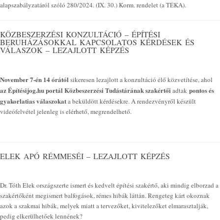
alapszabályzatáról szóló 280/2024. (IX. 30.) Korm. rendelet (a TÉKA).
KÖZBESZERZÉSI KONZULTÁCIÓ – ÉPÍTÉSI
BERUHÁZÁSOKKAL KAPCSOLATOS KÉRDÉSEK ÉS
VÁLASZOK – LEZAJLOTT KÉPZÉS
November 7-én 14 órától
sikeresen lezajlott a konzultáció élő közvetítése, ahol
az Építésijog.hu portál Közbeszerzési Tudástárának szakértői
pontos és
adtak
gyakorlatias válaszokat
a beküldött kérdésekre. A rendezvényről készült
videófelvétel jelenleg is elérhető, megrendelhető.
ELEK APÓ RÉMMESÉI – LEZAJLOTT KÉPZÉS
Dr. Tóth Elek országszerte ismert és kedvelt építési szakértő, aki mindig elborzad a
szakértőként megismert balfogások, rémes hibák láttán. Rengeteg kárt okoznak
azok a szakmai hibák, melyek miatt a tervezőket, kivitelezőket elmarasztalják,
pedig elkerülhetőek lennének?