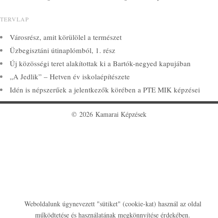
TERVLAP
Városrész, amit körülölel a természet
Üzbegisztáni útinaplómból, 1. rész
Új közösségi teret alakítottak ki a Bartók-negyed kapujában
„A Jedlik” – Hetven év iskolaépítészete
Idén is népszerűek a jelentkezők körében a PTE MIK képzései
© 2026 Kamarai Képzések
Weboldalunk úgynevezett "sütiket" (cookie-kat) használ az oldal
működtetése és használatának megkönnyítése érdekében.