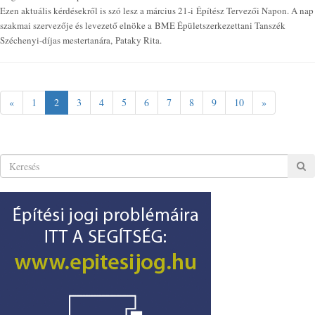
Ezen aktuális kérdésekről is szó lesz a március 21-i Építész Tervezői Napon. A nap
szakmai szervezője és levezető elnöke a BME Épületszerkezettani Tanszék
Széchenyi-díjas mestertanára, Pataky Rita.
«
1
2
3
4
5
6
7
8
9
10
»