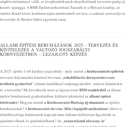
alapkövetelménnyé válik, az üveghomlokzatok árnyékolóinak tervezése pedig új
kreatív iparággá. A BME Épületszerkezettani Tanszék és a Metszet kiadója, az
Artifex Kiadó közös konferenciáján mindezekről szó lesz, a szakmai szervezője és
levezetője dr. Becker Gábor egyetemi tanár.
ÁLLAMI ÉPÍTÉSI BERUHÁZÁSOK 2025 - TERVEZÉS ÉS
KIVITELEZÉS A VÁLTOZÓ JOGSZABÁLYI
KÖRNYEZETBEN – LEZAJLOTT KÉPZÉS
közhasználatú épületek
A 2025. április 1-től hatályos jogszabály - mely szerint a
rehabilitációs környezettervezés
tervezési folyamatába kötelező bevonni „
területén gyakorlott
” címmel rendelkező szakmagyakorlót - milyen feladatokat
BIM-rendeletből
ró a tervezőre? Mi következik most az úgynevezett
az állami
állami építési
építési beruházások gyakorlatában, különös tekintettel az
tételrendre
a Közbeszerzési Hatóság új útmutatói
? Hogyan érintik
az építési
közbeszerzési törvény (Kbt.) legújabb módosításai
beruházásokat? A
, illetve a
döntőbizottsági határozatok kapcsán mire érdemes különösen figyelniük az
aránytalanul alacsony ár
ajánlattevőknek és ajánlatkérőknek? Az „
”
értelmezését és vizsgálatát hogyan befolyásolják a márciustól hatályba lépő