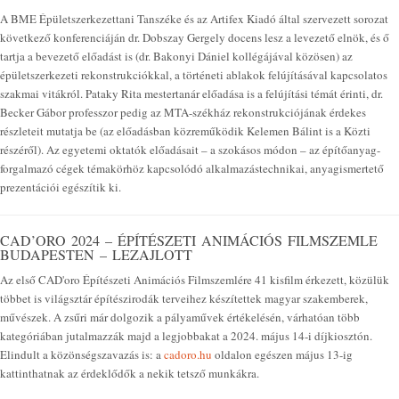
A BME Épületszerkezettani Tanszéke és az Artifex Kiadó által szervezett sorozat
következő konferenciáján dr. Dobszay Gergely docens lesz a levezető elnök, és ő
tartja a bevezető előadást is (dr. Bakonyi Dániel kollégájával közösen) az
épületszerkezeti rekonstrukciókkal, a történeti ablakok felújításával kapcsolatos
szakmai vitákról. Pataky Rita mestertanár előadása is a felújítási témát érinti, dr.
Becker Gábor professzor pedig az MTA-székház rekonstrukciójának érdekes
részleteit mutatja be (az előadásban közreműködik Kelemen Bálint is a Közti
részéről). Az egyetemi oktatók előadásait – a szokásos módon – az építőanyag-
forgalmazó cégek témakörhöz kapcsolódó alkalmazástechnikai, anyagismertető
prezentációi egészítik ki.
CAD’ORO 2024 – ÉPÍTÉSZETI ANIMÁCIÓS FILMSZEMLE
BUDAPESTEN – LEZAJLOTT
Az első CAD'oro Építészeti Animációs Filmszemlére 41 kisfilm érkezett, közülük
többet is világsztár építészirodák terveihez készítettek magyar szakemberek,
művészek. A zsűri már dolgozik a pályaművek értékelésén, várhatóan több
kategóriában jutalmazzák majd a legjobbakat a 2024. május 14-i díjkiosztón.
Elindult a közönségszavazás is: a
cadoro.hu
oldalon egészen május 13-ig
kattinthatnak az érdeklődők a nekik tetsző munkákra.