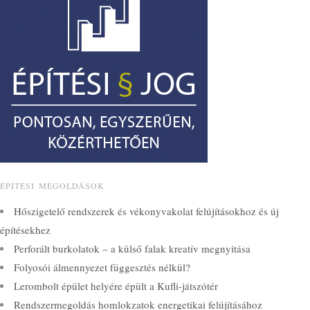
ÉPÍTÉSI MEGOLDÁSOK
Hőszigetelő rendszerek és vékonyvakolat felújításokhoz és új
építésekhez
Perforált burkolatok – a külső falak kreatív megnyitása
Folyosói álmennyezet függesztés nélkül?
Lerombolt épület helyére épült a Kufli-játszótér
Rendszermegoldás homlokzatok energetikai felújításához