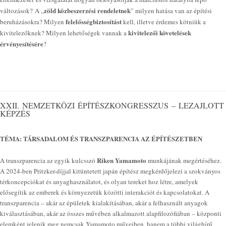
zöld közbeszerzési rendeletnek
változások? A „
” milyen hatása van az építési
felelősségbiztosítást
beruházásokra? Milyen
kell, illetve érdemes kötniük a
kivitelezői követelések
kivitelezőknek? Milyen lehetőségek vannak a
érvényesítésére
?
XXII. NEMZETKÖZI ÉPÍTÉSZKONGRESSZUS – LEZAJLOTT
KÉPZÉS
TÉMA: TÁRSADALOM ÉS TRANSZPARENCIA AZ ÉPÍTÉSZETBEN
Riken Yamamoto
A transzparencia az egyik kulcsszó
munkájának megértéséhez.
A 2024-ben Pritzker-díjjal kitüntetett japán építész megkérdőjelezi a szokványos
térkoncepciókat és anyaghasználatot, és olyan tereket hoz létre, amelyek
elősegítik az emberek és környezetük közötti interakciót és kapcsolatokat. A
transzparencia – akár az épületek kialakításában, akár a felhasznált anyagok
kiválasztásában, akár az összes művében alkalmazott alapfilozófiában – központi
elemként jelenik meg nemcsak Yamamoto műveiben, hanem a többi világhírű