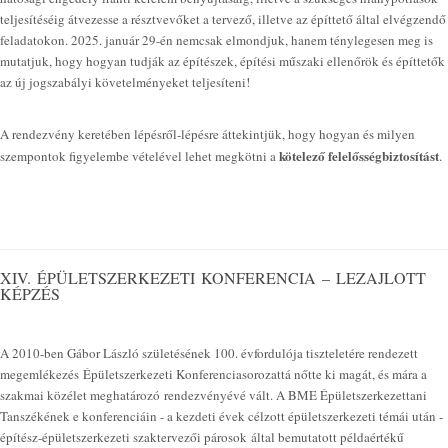
teljesítéséig átvezesse a résztvevőket a tervező, illetve az építtető által elvégzendő
feladatokon. 2025. január 29-én nemcsak elmondjuk, hanem ténylegesen meg is
mutatjuk, hogy hogyan tudják az építészek, építési műszaki ellenőrök és építtetők
az új jogszabályi követelményeket teljesíteni!
A rendezvény keretében lépésről-lépésre áttekintjük, hogy hogyan és milyen
kötelező felelősségbiztosítást
szempontok figyelembe vételével lehet megkötni a
.
XIV. ÉPÜLETSZERKEZETI KONFERENCIA – LEZAJLOTT
KÉPZÉS
A 2010-ben Gábor László születésének 100. évfordulója tiszteletére rendezett
megemlékezés Épületszerkezeti Konferenciasorozattá nőtte ki magát, és mára a
szakmai közélet meghatározó rendezvényévé vált. A BME Épületszerkezettani
Tanszékének e konferenciáin - a kezdeti évek célzott épületszerkezeti témái után -
építész-épületszerkezeti szaktervezői párosok által bemutatott példaértékű