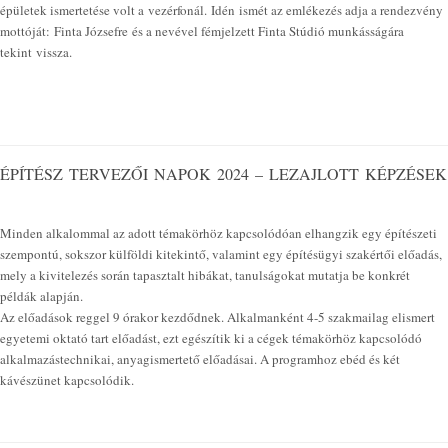
épületek ismertetése volt a vezérfonál. Idén ismét az emlékezés adja a rendezvény
mottóját: Finta Józsefre és a nevével fémjelzett Finta Stúdió munkásságára
tekint vissza.
ÉPÍTÉSZ TERVEZŐI NAPOK 2024 – LEZAJLOTT KÉPZÉSEK
Minden alkalommal az adott témakörhöz kapcsolódóan elhangzik egy építészeti
szempontú, sokszor külföldi kitekintő, valamint egy építésügyi szakértői előadás,
mely a kivitelezés során tapasztalt hibákat, tanulságokat mutatja be konkrét
példák alapján.
Az előadások reggel 9 órakor kezdődnek. Alkalmanként 4-5 szakmailag elismert
egyetemi oktató tart előadást, ezt egészítik ki a cégek témakörhöz kapcsolódó
alkalmazástechnikai, anyagismertető előadásai. A programhoz ebéd és két
kávészünet kapcsolódik.