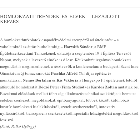
HOMLOKZATI TRENDEK ÉS ELVEK – LEZAJLOTT
KÉPZÉS
A homlokzatburkolatok csapadékvédelmi szerepéről ad áttekintést – a
Horváth Sándor
vakolatoktól az áttört burkolatokig –
, a BME
Épületszerkezettani Tanszékének oktatója a szeptember 19-i Építész Tervezői
Napon, melynek a levezető elnöke is ő lesz. Két konkrét izgalmas homlokzati
megoldást is megismerhetnek a résztvevők a konferencián: a budapesti Szent Imre
Peschka Alfréd
Gimnázium új tornacsarnokát
Ybl-díjas építész és
Nemes Bertalan
Kis Viktória
munkatársai,
és
a Hungexpo F1 épületének tetőről
Dóczé Péter
Finta Stúdiót
Kardos Zoltán
átforduló homlokzatát
(
) és
mutatják be.
E szakmai előadások mellett több cég alkalmazástechnikai szakértője is bemutat
érdekes szerkezeti megoldásokat, építőanyagokat; többek között különböző
kreatív homlokzati kialakításokról, szerelt szerkezetekről, innovatív
nyílászárókról, transzparens szerkezetekről, speciális hőszigetelési megoldásokról
lesz szó.
(Fotó: Palkó György)