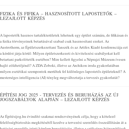
FIZIKA ÉS FIFIKA – HASZNOSÍTOTT LAPOSTETŐK –
LEZAJLOTT KÉPZÉS
A lapostetők hasznos tartalékterületek lehetnek egy épület számára, de fifikásan és
a fizika törvényeinek betartásával szabad csak hasznosítani ezeket. Az
Austrotherm, az Épületszerkezettani Tanszék és az Artifex Kiadó konferenciája ezt
a kérdést járja körül: Milyen épületszerkezeti és kivitelezési szabályokat kell
betartani parkolótetők esetében? Mire kellett figyelni a Néprajzi Múzeum ívesen
hajló zöldtetőjénél? A ZDA Zoboki, illetve az Archikon iroda gyakorlatában
milyen esztétikai szempontok merültek fel különleges lapostetős épületeknél? A
mesterséges intelligencia (AI) tényleg megváltoztatja a tervezés gyakorlatát?
ÉPÍTÉSI JOG 2025 - TERVEZÉS ÉS BERUHÁZÁS AZ ÚJ
JOGSZABÁLYOK ALAPJÁN – LEZAJLOTT KÉPZÉS
Az Építésijog.hu évindító szakmai rendezvényének célja, hogy a kötelező
felelősségbiztosítás megkötésétől kezdve a tervezési szerződés összeállításán át a
hatósági engedély iránti kérelem benyújtásáig, illetve a szükséges hiánypótlások