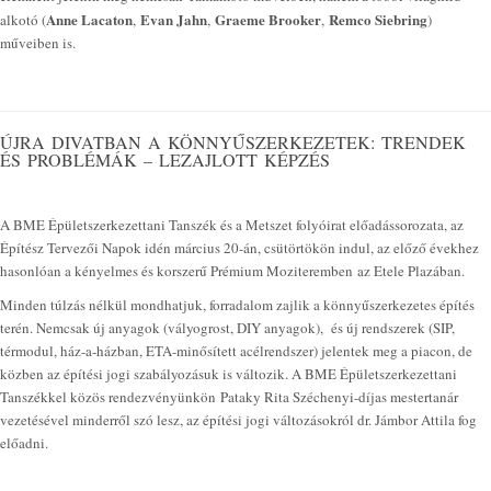
Anne Lacaton
Evan Jahn
Graeme Brooker
Remco Siebring
alkotó (
,
,
,
)
műveiben is.
ÚJRA DIVATBAN A KÖNNYŰSZERKEZETEK: TRENDEK
ÉS PROBLÉMÁK – LEZAJLOTT KÉPZÉS
A BME Épületszerkezettani Tanszék és a Metszet folyóirat előadássorozata, az
Építész Tervezői Napok idén március 20-án, csütörtökön indul, az előző évekhez
hasonlóan a kényelmes és korszerű Prémium Moziteremben az Etele Plazában.
Minden túlzás nélkül mondhatjuk, forradalom zajlik a könnyűszerkezetes építés
terén. Nemcsak új anyagok (vályogrost, DIY anyagok), és új rendszerek (SIP,
térmodul, ház-a-házban, ETA-minősített acélrendszer) jelentek meg a piacon, de
közben az építési jogi szabályozásuk is változik. A BME Épületszerkezettani
Tanszékkel közös rendezvényünkön Pataky Rita Széchenyi-díjas mestertanár
vezetésével minderről szó lesz, az építési jogi változásokról dr. Jámbor Attila fog
előadni.