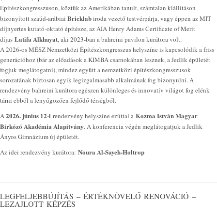
Építészkongresszuson, köztük az Amerikában tanult, számtalan kiállításon
Bricklab
bizonyított szaúd-arábiai
iroda vezető testvérpárja, vagy éppen az MIT
díjnyertes kutató-oktató építésze, az AIA Henry Adams Certificate of Merit
Latifa Alkhayat
díjas
, aki 2023-ban a bahreini pavilon kurátora volt.
A 2026-os MÉSZ Nemzetközi Építészkongresszus helyszíne is kapcsolódik a friss
generációhoz (bár az előadások a KIMBA csarnokában lesznek, a Jedlik épületét
fogjuk meglátogatni), mindez együtt a nemzetközi építészkongresszusok
sorozatának biztosan egyik legizgalmasabb alkalmának fog bizonyulni. A
rendezvény bahreini kurátora egészen különleges és innovatív világot fog elénk
tárni ebből a lenyűgözően fejlődő térségből.
2026. június 12-i
Kozma István Magyar
A
rendezvény helyszíne ezúttal a
Birkózó Akadémia Alapítvány
. A konferencia végén meglátogatjuk a Jedlik
Ányos Gimnázium új épületét.
Noura Al-Sayeh-Holtrop
Az idei rendezvény kurátora:
LEGFELJEBBÚJÍTÁS – ÉRTÉKNÖVELŐ RENOVÁCIÓ –
LEZAJLOTT KÉPZÉS