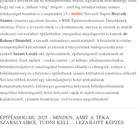
gyakran e helyeken lép fel hőhídprobléma, beázás. Egyáltalán nem mindegy tehát,
hogy mi van a „látható világ” mögött – erről fog előadást tartani számos
hétfői
Horváth
érdekességet bemutatva a szeptember 15-i (
) Tervezői Napon
Sándor
címzetes egyetemi docens, a BME Épületszerkezettani Tanszékének
oktatója. Ő lesz a levezető elnök is a konferencián, melyen az ereszek és attikák
dr.
szerkezeti tervezéséhez épületfizikai, energetikai megalapozást is kapunk
Bakonyi Dánieltől
, a tanszék tudományos munkatársától. A beázások kivédése
szempontjából kulcselemek az ereszek környezetének bádogosszerkezetei –
Szántó László
ezekről
okl. építészmérnök, épületszigetelő szakmérnök ad
áttekintést. Ezek mellett – szokás szerint – jó néhány alkalmazástechnikai,
hibalehetőségeket és tanulságokat bemutató előadás is elhangzik; ezeken a
hőhídmentesség és a folytonos épületburok számos különböző aspektusa előkerül.
Szó lesz többek között egy sátoraljaújhelyi hotel attikafalának
kerámiaburkolatáról, különleges geometriai helyzetek hőhídproblémáinak
megoldási lehetőségeiről, belső helyzetű vápák és rejtett ereszcsatornák
kialakításáról, valamint homlokzati vízelvezetési megoldásokról.
ÉPÍTÉSIJOG.HU 2025 - MINDEN, AMIT A TÉKA
SZABÁLYAIRÓL TUDNI KELL – LEZAJLOTT KÉPZÉS