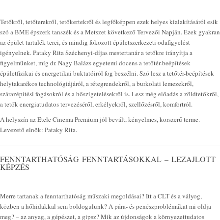
Tetőkről, tetőterekről, tetőkertekről és legfőképpen ezek helyes kialakításáról esik
szó a BME épszerk tanszék és a Metszet következő Tervezői Napján. Ezek gyakran
az épület tartalék terei, és mindig fokozott épületszerkezeti odafigyelést
igényelnek. Pataky Rita Széchenyi-díjas mestertanár a tetőkre irányítja a
figyelmünket, míg dr. Nagy Balázs egyetemi docens a tetőtér-beépítések
épületfizikai és energetikai buktatóiról fog beszélni. Szó lesz a tetőtér-beépítések
helytakarékos technológiájáról, a rétegrendekről, a burkolati lemezekről,
szárazépítési fogásokról és a hőszigetelésekről is. Lesz még előadás a zöldtetőkről,
a tetők energiatudatos tervezéséről, erkélyekről, szellőzésről, komfortról.
A helyszín az Etele Cinema Premium jól bevált, kényelmes, korszerű terme.
Levezető elnök: Pataky Rita.
FENNTARTHATÓSÁG FENNTARTÁSOKKAL – LEZAJLOTT
KÉPZÉS
Merre tartanak a fenntarthatóság műszaki megoldásai? Itt a CLT és a vályog,
közben a hőhidakkal sem boldogulunk? A pára- és penészproblémákat mi oldja
meg? – az anyag, a gépészet, a gipsz? Mik az újdonságok a környezettudatos