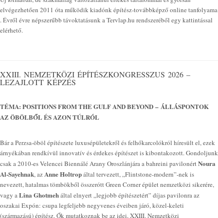
elvégezhetően 2011 óta működik kiadónk építész-továbbképző online tanfolyama
. Évről évre népszerűbb távoktatásunk a Tervlap.hu rendszeréből egy kattintással
elérhető.
XXIII. NEMZETKÖZI ÉPÍTÉSZKONGRESSZUS 2026 –
LEZAJLOTT KÉPZÉS
TÉMA: POSITIONS FROM THE GULF AND BEYOND – ÁLLÁSPONTOK
AZ ÖBÖLBŐL ÉS AZON TÚLRÓL
Bár a Perzsa-öböl építészete luxusépületekről és felhőkarcolókról híresült el, ezek
árnyékában rendkívül innovatív és érdekes építészet is kibontakozott. Gondoljunk
Noura
csak a 2010-es Velencei Biennálé Arany Oroszlánjára a bahreini pavilonért
Al-Sayehnak
Anne Holtrop
, az
által tervezett, „Flintstone-modern”-nek is
nevezett, hatalmas tömbökből összerótt Green Corner épület nemzetközi sikerére,
Lina Ghotmeh
vagy a
által elnyert „legjobb építészetért” díjas pavilonra az
oszakai Expón: csupa legfeljebb negyvenes éveiben járó, közel-keleti
(származású) építész. Ők mutatkoznak be az idei, XXIII. Nemzetközi