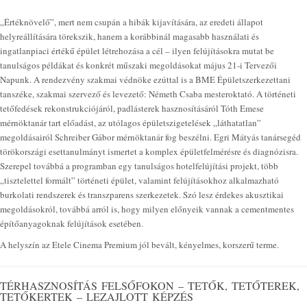
„Értéknövelő”, mert nem csupán a hibák kijavítására, az eredeti állapot
helyreállítására törekszik, hanem a korábbinál magasabb használati és
ingatlanpiaci értékű épület létrehozása a cél – ilyen felújításokra mutat be
tanulságos példákat és konkrét műszaki megoldásokat május 21-i Tervezői
Napunk. A rendezvény szakmai védnöke ezúttal is a BME Épületszerkezettani
tanszéke, szakmai szervező és levezető: Németh Csaba mesteroktató. A történeti
tetőfedések rekonstrukciójáról, padlásterek hasznosításáról Tóth Emese
mérnöktanár tart előadást, az utólagos épületszigetelések „láthatatlan”
megoldásairól Schreiber Gábor mérnöktanár fog beszélni. Egri Mátyás tanársegéd
törökországi esettanulmányt ismertet a komplex épületfelmérésre és diagnózisra.
Szerepel továbbá a programban egy tanulságos hotelfelújítási projekt, több
„tisztelettel formált” történeti épület, valamint felújításokhoz alkalmazható
burkolati rendszerek és transzparens szerkezetek. Szó lesz érdekes akusztikai
megoldásokról, továbbá arról is, hogy milyen előnyeik vannak a cementmentes
építőanyagoknak felújítások esetében.
A helyszín az Etele Cinema Premium jól bevált, kényelmes, korszerű terme.
TÉRHASZNOSÍTÁS FELSŐFOKON – TETŐK, TETŐTEREK,
TETŐKERTEK – LEZAJLOTT KÉPZÉS