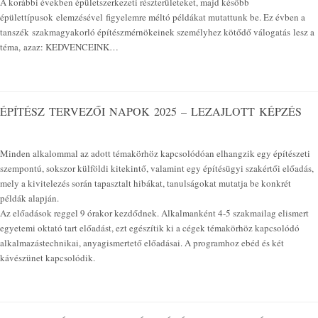
A korábbi években épületszerkezeti részterületeket, majd később
épülettípusok elemzésével figyelemre méltó példákat mutattunk be. Ez évben a
tanszék szakmagyakorló építészmérnökeinek személyhez kötődő válogatás lesz a
téma, azaz: KEDVENCEINK…
ÉPÍTÉSZ TERVEZŐI NAPOK 2025 – LEZAJLOTT KÉPZÉS
Minden alkalommal az adott témakörhöz kapcsolódóan elhangzik egy építészeti
szempontú, sokszor külföldi kitekintő, valamint egy építésügyi szakértői előadás,
mely a kivitelezés során tapasztalt hibákat, tanulságokat mutatja be konkrét
példák alapján.
Az előadások reggel 9 órakor kezdődnek. Alkalmanként 4-5 szakmailag elismert
egyetemi oktató tart előadást, ezt egészítik ki a cégek témakörhöz kapcsolódó
alkalmazástechnikai, anyagismertető előadásai. A programhoz ebéd és két
kávészünet kapcsolódik.