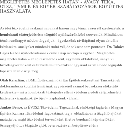
MEGLEPETÉS MEGLEPETÉS HÁTÁN - AVAGY TÉKA,
OTSZ, TVMI-K ÉS EGYÉB SZABÁLYOZÁSOK EGYÜTTES
HASZNÁLATA
szerelt szerkezetek, a
Az idei tűzvédelmi szakmai napunkat három nagy téma: a
homlokzati tűzterjedés és a tűzgátló nyílászárók
köré szerveztük. Mindhárom
témát rendhagyó módon tárgyaljuk – igyekszünk rávilágítani olyan aktuális
Dr. Takács
kérdésekre, amelyeket mindenki tudni vél, de sokszor nem pontosan.
Lajos Gábor
nyitóelőadásának címe a nap mottója is egyben: Meglepetés
meglepetés hátán – az építészmérnökként, egyetemi oktatóként, irányelvi
bizottságvezetőként és tűzvédelmi tervezőként egyaránt aktív előadó legújabb
tapasztalatait osztja meg.
Oláh Krisztián
, a BME Építészmérnöki Kar Épületszerkezettani Tanszékének
doktorandusza kutatási témájának egy részéről számol be; sokszor előkerülő
kérdésekre – mi a homlokzati tűzterjedés elleni védelem eredeti célja, elméleti
háttere, a vizsgálatok jövője? – kaphatunk választ.
Jankus Bence
, az ÉVOSZ Tűzvédelmi Tagozatának elnökségi tagja és a Magyar
Építész Kamara Tűzvédelmi Tagozatának tagja előadásában a tűzgátló ajtókat
mutatja be, majd tűzvédelmi tervezőként, illetve beruházói képviselőként
összegyűjtött, a tűzgátló ajtók betervezésével, beépítésével és a