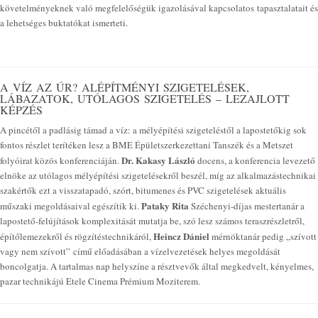
követelményeknek való megfelelőségük igazolásával kapcsolatos tapasztalatait és
a lehetséges buktatókat ismerteti.
A VÍZ AZ ÚR? ALÉPÍTMÉNYI SZIGETELÉSEK,
LÁBAZATOK, UTÓLAGOS SZIGETELÉS – LEZAJLOTT
KÉPZÉS
A pincétől a padlásig támad a víz: a mélyépítési szigeteléstől a lapostetőkig sok
fontos részlet terítéken lesz a BME Épületszerkezettani Tanszék és a Metszet
Dr. Kakasy László
folyóirat közös konferenciáján.
docens, a konferencia levezető
elnöke az utólagos mélyépítési szigetelésekről beszél, míg az alkalmazástechnikai
szakértők ezt a visszatapadó, szórt, bitumenes és PVC szigetelések aktuális
Pataky Rita
műszaki megoldásaival egészítik ki.
Széchenyi-díjas mestertanár a
lapostető-felújítások komplexitását mutatja be, szó lesz számos teraszrészletről,
Heincz Dániel
építőlemezekről és rögzítéstechnikáról,
mérnöktanár pedig „szívott
vagy nem szívott” című előadásában a vízelvezetések helyes megoldását
boncolgatja. A tartalmas nap helyszíne a résztvevők által megkedvelt, kényelmes,
pazar technikájú Etele Cinema Prémium Moziterem.