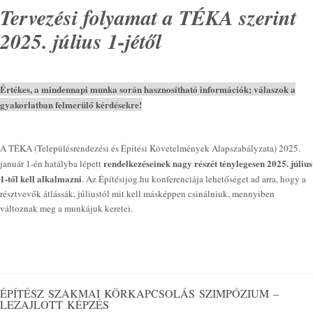
Tervezési folyamat a TÉKA szerint
2025. július 1-jétől
Értékes, a mindennapi munka során hasznosítható információk; válaszok a
gyakorlatban felmerülő kérdésekre!
A TÉKA (Településrendezési és Építési Követelmények Alapszabályzata) 2025.
rendelkezéseinek nagy részét ténylegesen 2025. július
január 1-én hatályba lépett
1-től kell alkalmazni
. Az Építésijog.hu konferenciája lehetőséget ad arra, hogy a
résztvevők átlássák, júliustól mit kell másképpen csinálniuk, mennyiben
változnak meg a munkájuk keretei.
ÉPÍTÉSZ SZAKMAI KÖRKAPCSOLÁS SZIMPÓZIUM –
LEZAJLOTT KÉPZÉS