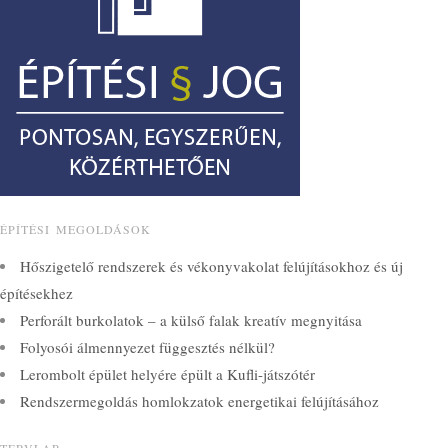
ÉPÍTÉSI MEGOLDÁSOK
Hőszigetelő rendszerek és vékonyvakolat felújításokhoz és új
építésekhez
Perforált burkolatok – a külső falak kreatív megnyitása
Folyosói álmennyezet függesztés nélkül?
Lerombolt épület helyére épült a Kufli-játszótér
Rendszermegoldás homlokzatok energetikai felújításához