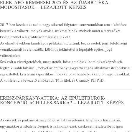
ELEK APÓ RÉMMESÉI 2025 ÉS AZ ÚJABB TÉKA-
MÓDOSÍTÁSOK – LEZAJLOTT KÉPZÉS
2017-ben kezdett és azóta nagy sikerrel folytatott sorozatunkban arra a kérdésre
kerestük a választ: melyek azok a szakmai hibák, melyek miatt a tervezőket,
kivitelezőket a legtöbbször marasztalják el?
Az elmúlt években tanulságos példákat mutattunk be, az esetek jogi, felelősségi
vonatkozásait is elemeztük, különös tekintettel a legújabb építési jogi
változásokra.
Szó volt a vízszigetelések, magastetők, hőszigetelések, homlokzatképzés stb.
legtipikusabb hibáiról, melyet az építőanyag-gyártó cégek alkalmazástechnikusai
egészítettek ki a termékspecifikus hibákkal, ökölszabályokkal, jó megoldásokkal.
A konferencia levezető elnökei dr. Tóth Elek és Csanády Pál PhD.
ERESZ-PÁRKÁNY-ATTIKA: AZ ÉPÜLETBUROK-
KONCEPCIÓ ACHILLES-SARKA? – LEZAJLOTT KÉPZÉS
Az ereszek és párkányok meghatározó látványelemek lehetnek a házainkon,
ugyanakkor a hibalehetőségek is számosak ezek szerkezeti részleteiben; igen