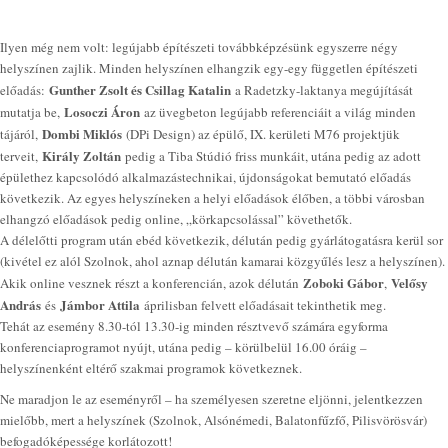
Ilyen még nem volt: legújabb építészeti továbbképzésünk egyszerre négy
helyszínen zajlik. Minden helyszínen elhangzik egy-egy független építészeti
Gunther Zsolt és Csillag Katalin
előadás:
a Radetzky-laktanya megújítását
Losoczi Áron
mutatja be,
az üvegbeton legújabb referenciáit a világ minden
Dombi Miklós
tájáról,
(DPi Design) az épülő, IX. kerületi M76 projektjük
Király Zoltán
terveit,
pedig a Tiba Stúdió friss munkáit, utána pedig az adott
épülethez kapcsolódó alkalmazástechnikai, újdonságokat bemutató előadás
következik. Az egyes helyszíneken a helyi előadások élőben, a többi városban
elhangzó előadások pedig online, „körkapcsolással” követhetők.
A délelőtti program után ebéd következik, délután pedig gyárlátogatásra kerül sor
(kivétel ez alól Szolnok, ahol aznap délután kamarai közgyűlés lesz a helyszínen).
Zoboki Gábor
Velősy
Akik online vesznek részt a konferencián, azok délután
,
András
Jámbor Attila
és
áprilisban felvett előadásait tekinthetik meg.
Tehát az esemény 8.30-tól 13.30-ig minden résztvevő számára egyforma
konferenciaprogramot nyújt, utána pedig – körülbelül 16.00 óráig –
helyszínenként eltérő szakmai programok következnek.
Ne maradjon le az eseményről – ha személyesen szeretne eljönni, jelentkezzen
mielőbb, mert a helyszínek (Szolnok, Alsónémedi, Balatonfűzfő, Pilisvörösvár)
befogadóképessége korlátozott!