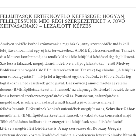
FELÚJÍTÁSOK ÉRTÉKNÖVELŐ KÉPESSÉGE: HOGYAN
FELELTESSÜNK MEG RÉGI SZERKEZETEKET A JÖVŐ
KIHÍVÁSAINAK? – LEZAJLOTT KÉPZÉS
Amilyen sokféle korból származnak a régi házak, annyiszor többféle tudás kell
felújításukhoz, mint egy új ház tervezéséhez. A BME Épületszerkezettani Tanszék
és a Metszet konferenciája is rendkívül sokféle felújítási kérdéssel fog foglalkozni.
Medvey
Szó lesz a falazatok megújításáról, ideértve a vályogfalazatokat – erről
Boldizsár
tanársegéd (BME Épületszerkezettani Tanszék) fog előadni. „A felújítás
nem sorozatgyártás!” – hívja fel a figyelmet egyik előadónk, és több előadás fog
Laczkovics János
foglalkozni a nedvesedések gondjaival.
címzetes egyetemi
docens (BME Épületszerkezettani Tanszék) az alapmegerősítésekről beszél, de szó
lesz a korszerű szerkezet-megerősítésekről is. Pórusbeton, szárazépítés: a
megoldások is sokfélék, ráadásul a múlt házait a jövő kihívásaira kell
Schreiber Gábor
felkészítenünk. Előkerülnek konkrét műemlékek megújításai is,
mérnöktanár (BME Épületszerkezettani Tanszék) a vakolatokra koncentrál majd.
Több előadásban hallhatunk az energetikai felújítások speciális kérdéseiről,
dr. Dobszay Gergely
kitérve a megtérülési kérdésekre is. A nap szervezése
Németh
egyetemi docens közreműködésével zajlott, a konferencia levezető elnöke