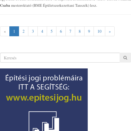
Csaba
mesteroktató (BME Épületszerkezettani Tanszék) lesz.
«
1
2
3
4
5
6
7
8
9
10
»