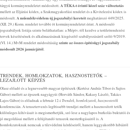
A TÉKA-t érintő közel száz változtatás
tárgyú kormányrendeletet módosított.
mellett az Eljárási kódex, a Szakmagyakorlási rendelet és a Kivitelezési kódex is
A műemlékvédelem új jogszabályi kereteit
módosult.
meghatározó 449/2025.
(XII. 29.) Korm. rendelet további öt kormányrendeletet érint. A módosuló
jogszabályok listája szinte beláthatatlan: a Méptv.-től kezdve a területrendezési
tervek készítésének és alkalmazásának kiegészítő szabályozásáról szóló 9/2019.
szinte az összes építésügyi jogszabály
(VI. 14.) MvM rendelet módosításáig
módosult 2026 januárjától
.
TRENDEK, HOMLOKZATOK, HASZNOSTETŐK –
LEZAJLOTT KÉPZÉS
Olasz előadó és a legnevesebb magyar építészek (Kertész András Tibor és Sajtos
Gábor) mellett az épszerk nagyágyúi (Horváth Sándor, Kakasy László, Takács
Lajos Gábor) is előadnak a február 12-i
Trendek, homlokzatok, hasznostetők
konferencián. A terasztervezés legfrissebb trendjei mellett a hasznosított tetők
különleges kihívásait is megismerhetjük, szó lesz a nagylapos burkolás buktatói és
jó megoldásai mellett a felújítandó teraszok mesterfogásairól is. A
homlokzatoknak nemcsak a tűzvédelmi kérdéseiről, hanem leggyakoribb hibáiról