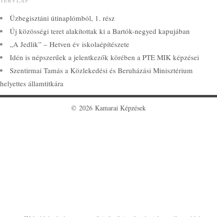
TERVLAP
Üzbegisztáni útinaplómból, 1. rész
Új közösségi teret alakítottak ki a Bartók-negyed kapujában
„A Jedlik” – Hetven év iskolaépítészete
Idén is népszerűek a jelentkezők körében a PTE MIK képzései
Szentirmai Tamás a Közlekedési és Beruházási Minisztérium
helyettes államtitkára
© 2026 Kamarai Képzések