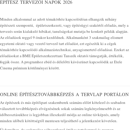
ÉPÍTÉSZ TERVEZŐI NAPOK 2026
Minden alkalommal az adott témakörhöz kapcsolódóan elhangzik néhány
építészeti szempontú, épületszerkezeti, vagy építésügyi szakértői előadás, mely a
tervezés során kialakuló hibákat, tanulságokat mutatja be konkrét példák alapján.
Az előadások reggel 9 órakor kezdődnek. Alkalmanként 3 szakmailag elismert
egyetemi oktató vagy vezető tervező tart előadást, ezt egészítik ki a cégek
témakörhöz kapcsolódó alkalmazástechnikai, anyagismertető előadásai. Ezeket az
előadásokat a BME Épületszerkezettani Tanszék oktatói támogatják, értékelik,
fogják össze. A programhoz ebéd és délelőtti kávészünet kapcsolódik az Etele
Cinema prémium körülményei között.
ONLINE ÉPÍTÉSZTOVÁBBKÉPZÉS A TERVLAP PORTÁLON
Az építészek és más építőipari szakemberek számára előírt kötelező és szabadon
választott továbbképzés elvégzésének sokak számára legkényelmesebb és az
időbeosztásukhoz is legjobban illeszkedő módja az online távképzés, amely
minden időbeli kötöttségtől mentesen teljesíthető a jelentkezést követően.
Új formában, de szakmailag változatlanul értékes tartalommal és gyorsan