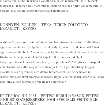
is hallhatunk, utóbbi témában a vakolt hőszigetelő rendszerek (THR) lesznek
fókuszban. Francesco Di Chiara milánói mérnök ezeknek burkolási kérdéseiről is
beszélni fog, konkrét olasz mintapéldák bemutatásával.
KÖNNYEN, ZÖLDEN – TÉKA, TEREP, ZÖLDTETŐ –
LEZAJLOTT KÉPZÉS
A zöldtetők, a hasznosított tetőkön és homlokzatokon kialakított zöldfelületek
egyre népszerűbbek, így épületfizikájuk, súlyuk, akusztikájuk, terepalakításuk
egyre bonyolultabb. Az Austrotherm, az Épületszerkezettani Tanszék és az Artifex
Kiadó konferenciája ezt a kérdést járja körül: a teraszok, erkélyek
hangszigetelésének mik a követelményei és problémái? A Zugló Városközpont
Zaha Hadid iroda által megkezdett dizájnja, köztük geoplasztikája hogyan
alakult? Mik az új trendek a zöldtetők tervezésénél? A TÉKA milyen új
szemléletet és konkrét előírásokat hozott? Hajnal Zsolték hamar ismertté vált zöld
lakótornyai után milyen új projekteken dolgoznak?
ÉPÍTÉSIJOG.HU 2025 – ÉPÍTÉSI BERUHÁZÁSOK ÉPÍTÉSI
JOGI ÉS KÖZBESZERZÉSI JOGI SPECIÁLIS FELTÉTELEI –
LEZAJLOTT KÉPZÉS