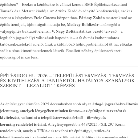
építésben? – Ezekre a kérdésekre is választ keres a BME Épületszerkezettani
Tanszék és a Metszet kiadója, az Artifex Kiadó évadnyitó konferenciája, szokás
Páricsy Zoltán
szerint a kényelmes Etele Cinema központban.
mesteroktató az
Medvey Boldizsár
építés trendjeit, újdonságait mutatja be,
tanársegéd a
V. Nagy Zoltán
vályogépítés buktatóit elemzi,
statikus vezető tervező – a
legújabb jogszabályi változások kapcsán is – a fa és más karbontudatos
tartószerkezetekről ad elő. Csak a különböző hőhídproblémákról öt-hat előadás
szól: a téma kimeríthetetlennek látszik. Emellett néhány épületszerkezeti
újdonságról is szó lesz.
ÉPÍTÉSIJOG.HU 2026 – TELEPÜLÉSTERVEZÉS, TERVEZÉS
ÉS KIVITELEZÉS A JANUÁRTÓL HATÁLYOS SZABÁLYOK
SZERINT – LEZALJOTT KÉPZÉS
átfogó jogszabályváltozás
Az építésügyet érintően 2025 decemberben több olyan
jelent meg, amelyek lényegében minden fontos – az építőipari tervezést és
kivitelezést, valamint a településtervezést érintő – törvényt és
kormányrendeletet is érint
. A leglényegesebb a 448/2025. (XII. 29.) Korm.
rendelet volt, amely a TÉKÁ-t és további tíz építésügyi, terület- és
településrendezési, valamint egy-egy földmérési, földügyi és vagyonkezelési