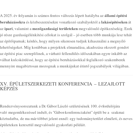
állami építési
A 2025. év folyamán is számos fontos változás lépett hatályba az
beruházásokra
lakásépítéseken
és közbeszerzésekre vonatkozó szabályoktól a
át
ipari
mezőgazdasági területeken
az
, valamint a
megvalósuló építkezésekig. Ezek
jó része gazdaságélénkítési célokat is szolgál – jó esetben több munkája lesz tehát
az építőiparnak; kérdés, hogy milyen sikeresen tudjuk kihasználni a megnyíló
lehetőségeket. Míg korábban a projektek elmaradása, akadozása okozott gondot
az építési piac szereplőinek, a várható fellendülés időszakában egyre inkább az
válhat kulcskérdéssé, hogy az építési beruházásokkal foglalkozó szakemberek
mennyire magabiztosan mozognak a munkájukat érintő jogszabályok világában.
XV. ÉPÜLETSZERKEZETI KONFERENCIA – LEZAJLOTT
KÉPZÉS
Rendezvénysorozatunk a Dr. Gábor László születésének 100. évfordulójára
való megemlékezéssel indult, és "Gábor-konferenciaként" épült be a szakmai
köztudatba, de ma már többet jelent ennél: egy tudományterület elméleti, és neves
épületeken keresztül megvalósuló gyakorlati példáit.