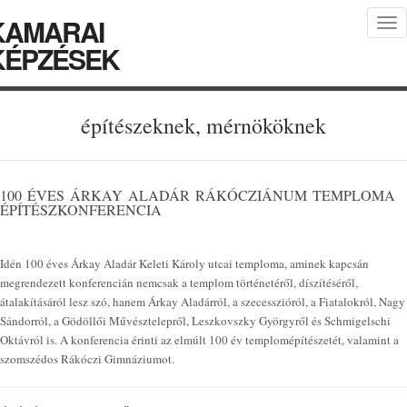
KAMARAI
Tog
nav
KÉPZÉSEK
építészeknek, mérnököknek
100 ÉVES ÁRKAY ALADÁR RÁKÓCZIÁNUM TEMPLOMA
ÉPÍTÉSZKONFERENCIA
Idén 100 éves Árkay Aladár Keleti Károly utcai temploma, aminek kapcsán
megrendezett konferencián nemcsak a templom történetéről, díszítéséről,
átalakításáról lesz szó, hanem Árkay Aladárról, a szecesszióról, a Fiatalokról, Nagy
Sándorról, a Gödöllői Művésztelepről, Leszkovszky Györgyről és Schmigelschi
Oktávról is. A konferencia érinti az elmúlt 100 év templomépítészetét, valamint a
szomszédos Rákóczi Gimnáziumot.